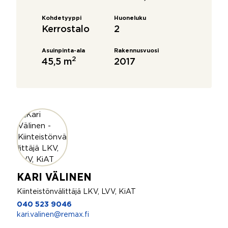
Kohdetyyppi
Huoneluku
Kerrostalo
2
Asuinpinta-ala
Rakennusvuosi
2
45,5 m
2017
KARI VÄLINEN
Kiinteistönvälittäjä LKV, LVV, KiAT
040 523 9046
kari.valinen@remax.fi