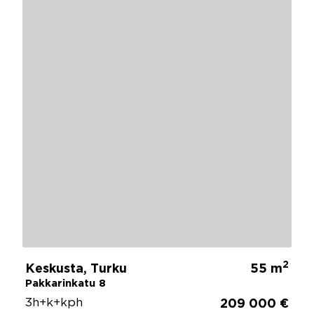
2
Keskusta, Turku
55 m
Pakkarinkatu 8
3h+k+kph
209 000 €