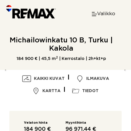
Skip
to
Valikko
content
Michailowinkatu 10 B, Turku |
Kakola
2
184 900 € |
45,5 m
| Kerrostalo | 2h+kt+p
KAIKKI KUVAT
ILMAKUVA
KARTTA
TIEDOT
Velaton hinta
Myyntihinta
184 900 €
96 971,44 €