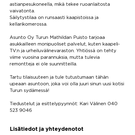
astianpesukoneella, mikä tekee ruoanlaitosta
vaivatonta.
Säilytystilaa on runsaasti kaapistoissa ja
kellarikomerossa.
Asunto Oy Turun Mathildan Puisto tarjoaa
asukkailleen monipuoliset palvelut, kuten kaapeli-
TV:n ja urheiluvälinevaraston. Yhtiössä on tehty
viime vuosina parannuksia, mutta tulevia
remontteja ei ole suunnitteilla.
Tartu tilaisuuteen ja tule tutustumaan tähän
upeaan asuntoon, joka voi olla juuri sinun uusi kotisi
Turun sydämessä!
Tiedustelut ja esittelypyynnöt: Kari Välinen 040
523 9046
Lisätiedot ja yhteydenotot