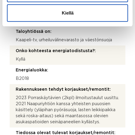
Kyllä
Kiellä
Taloyhtiössä sauna:
Ei
Taloyhtiössä on:
Kaapeli-tv, urheiluvälinevarasto ja väestönsuoja
Onko kohteesta energiatodistusta?:
Kyllä
Energialuokka:
B2018
Rakennukseen tehdyt korjaukset/remontit:
2023 Porraskäytävien (2kpl) ilmoitustaulut uusittu.
2021 Naapuriyhtiön kanssa yhteisten puuosien
käsittely (yläpihan pyöräsuoja, lasten leikkipaikka
sekä roska-aitaus) sekä maantasossa olevien
asukaspatioiden seinäpaneelien kyllästys.
Tiedossa olevat tulevat korjaukset/remontit: