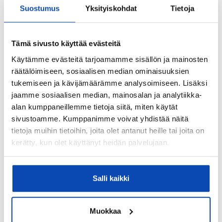
28.04.2026
Suostumus
Yksityiskohdat
Tietoja
Valmistumisvuosi:
2017
Tämä sivusto käyttää evästeitä
Käyttöönottovuosi:
Käytämme evästeitä tarjoamamme sisällön ja mainosten
2017
räätälöimiseen, sosiaalisen median ominaisuuksien
tukemiseen ja kävijämäärämme analysoimiseen. Lisäksi
Rakennus- ja pintamateriaalit:
jaamme sosiaalisen median, mainosalan ja analytiikka-
Betoni
alan kumppaneillemme tietoja siitä, miten käytät
Kattotyyppi:
sivustoamme. Kumppanimme voivat yhdistää näitä
tietoja muihin tietoihin, joita olet antanut heille tai joita on
Harjakatto
kerätty, kun olet käyttänyt heidän palvelujaan.
Katemateriaali:
Pelti
Salli kaikki
Lämmitysjärjestelmä:
Kaukolämpö ja vesikiertoinen lattialämmitys
Muokkaa
Hissi: