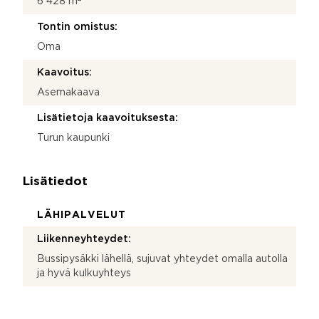
6 428 m
Tontin omistus:
Oma
Kaavoitus:
Asemakaava
Lisätietoja kaavoituksesta:
Turun kaupunki
Lisätiedot
LÄHIPALVELUT
Liikenneyhteydet:
Bussipysäkki lähellä, sujuvat yhteydet omalla autolla
ja hyvä kulkuyhteys