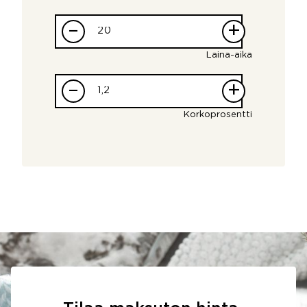
–
+
Laina-aika
–
+
Korkoprosentti