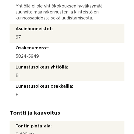
Yhtiöllä ei ole yhtiökokouksen hyväksymää
suunnitelmaa rakennusten ja kiinteistöjen
kunnossapidosta sekä uudistamisesta.
Asuinhuoneistot:
67
Osakenumerot:
5824-5949
Lunastusoikeus yhtiöllä:
Ei
Lunastusoikeus osakkailla:
Ei
Tontti ja kaavoitus
Tontin pinta-ala:
2