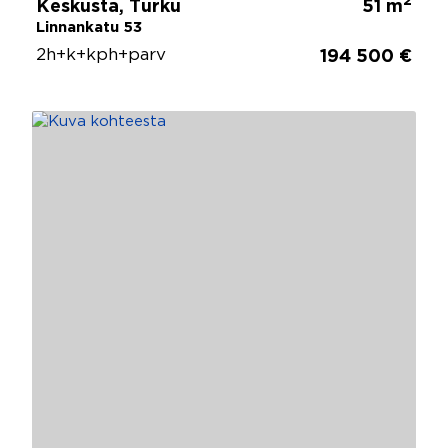
2
Keskusta, Turku
51 m
Linnankatu 53
2h+k+kph+parv
194 500 €