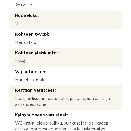
2h+kt+p
Huoneluku:
2
Kohteen tyyppi:
Kerrostalo
Kohteen yleiskunto:
Hyvä
Vapautuminen:
Muu ehto: 6 kk
Keittiön varusteet:
Liesi, erillisuuni, liesituuletin, jääkaappipakastin ja
astianpesukone
Kylpyhuoneen varusteet:
WC-istuin, bidee-suihku, suihkuseinä, peilikaappi,
allaskaappi, pesukoneliitäntä ja lattialämmitys