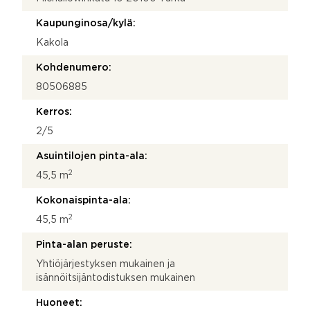
Kaupunginosa/kylä:
Kakola
Kohdenumero:
80506885
Kerros:
2/5
Asuintilojen pinta-ala:
2
45,5 m
Kokonaispinta-ala:
2
45,5 m
Pinta-alan peruste:
Yhtiöjärjestyksen mukainen ja
isännöitsijäntodistuksen mukainen
Huoneet: