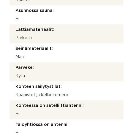
Asunnossa sauna:
Ei
Lattiamateriaalit:
Parketti
Seinämateriaalit:
Maali
Parveke:
Kyllä
Kohteen säilytystilat:
Kaapistot ja kellarikomero
Kohteessa on satelliittiantenni:
Ei
Taloyhtiössä on antenni:
Ei