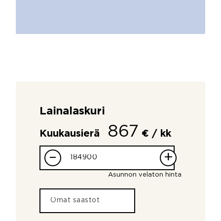
Lainalaskuri
867
Kuukausierä
€ / kk
–
+
Asunnon velaton hinta