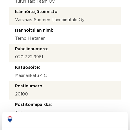
Turun Talo Team Oy
Isännöitsijätoimisto:
Varsinais-Suomen Isännöintitalo Oy
Isännöitsijän nimi:
Terho Hietanen
Puhelinnumero:
020 722 9961
Katuosoite:
Maariankatu 4 C
Postinumero:
20100
Postitoimipaikka:
Turku
Isännöitsijäntodistuksen päivämäärä: