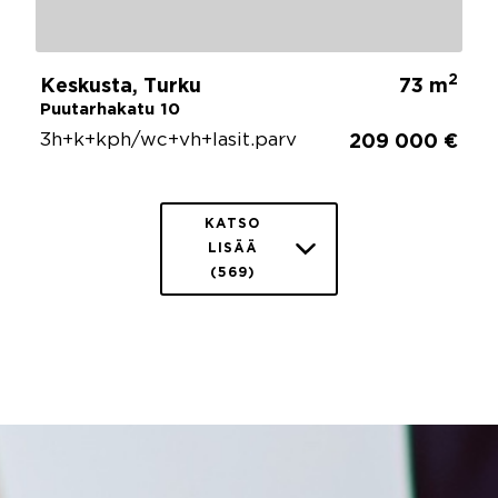
2
Keskusta, Turku
73 m
Puutarhakatu 10
3h+k+kph/wc+vh+lasit.parv
209 000 €
KATSO
LISÄÄ
(569)