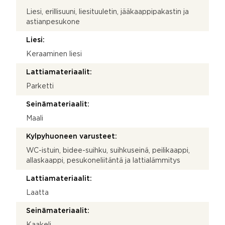
Liesi, erillisuuni, liesituuletin, jääkaappipakastin ja
astianpesukone
Liesi:
Keraaminen liesi
Lattiamateriaalit:
Parketti
Seinämateriaalit:
Maali
Kylpyhuoneen varusteet:
WC-istuin, bidee-suihku, suihkuseinä, peilikaappi,
allaskaappi, pesukoneliitäntä ja lattialämmitys
Lattiamateriaalit:
Laatta
Seinämateriaalit:
Kaakeli