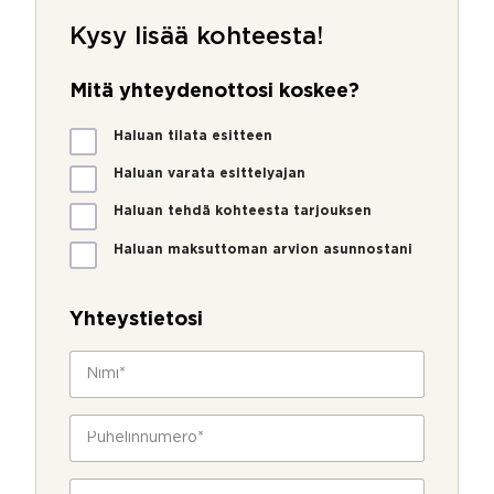
Kysy lisää kohteesta!
Mitä yhteydenottosi koskee?
*
M
Haluan tilata esitteen
i
t
Haluan varata esittelyajan
ä
Haluan tehdä kohteesta tarjouksen
y
h
Haluan maksuttoman arvion asunnostani
t
e
y
Yhteystietosi
d
e
N
n
i
o
m
t
i
P
t
*
u
o
h
s
e
S
i