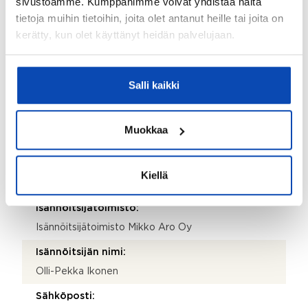
sivustoamme. Kumppanimme voivat yhdistää näitä
Asunto Oy Turun Kakolankaari 1
tietoja muihin tietoihin, joita olet antanut heille tai joita on
Taloyhtiön Y-tunnus:
kerätty, kun olet käyttänyt heidän palvelujaan.
2816596-6
Kiinteistötunnus:
Salli kaikki
853-8-43-1
Kiinteistönhoidosta vastaa:
Muokkaa
Huoltoyhtiö
Lisätietoja kiinteistönhoidosta:
Kiellä
Laine & Nummisto
Isännöitsijätoimisto:
Isännöitsijätoimisto Mikko Aro Oy
Isännöitsijän nimi:
Olli-Pekka Ikonen
Sähköposti: