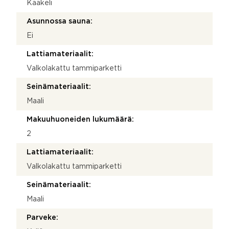
Kaakeli
Asunnossa sauna:
Ei
Lattiamateriaalit:
Valkolakattu tammiparketti
Seinämateriaalit:
Maali
Makuuhuoneiden lukumäärä:
2
Lattiamateriaalit:
Valkolakattu tammiparketti
Seinämateriaalit:
Maali
Parveke: