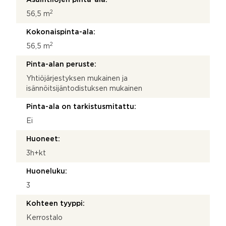
2
56,5 m
Kokonaispinta-ala:
2
56,5 m
Pinta-alan peruste:
Yhtiöjärjestyksen mukainen ja
isännöitsijäntodistuksen mukainen
Pinta-ala on tarkistusmitattu:
Ei
Huoneet:
3h+kt
Huoneluku:
3
Kohteen tyyppi:
Kerrostalo