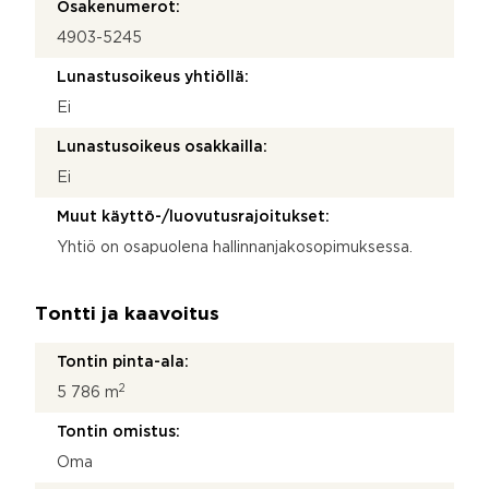
Osakenumerot:
4903-5245
Lunastusoikeus yhtiöllä:
Ei
Lunastusoikeus osakkailla:
Ei
Muut käyttö-/luovutusrajoitukset:
Yhtiö on osapuolena hallinnanjakosopimuksessa.
Tontti ja kaavoitus
Tontin pinta-ala:
2
5 786 m
Tontin omistus:
Oma