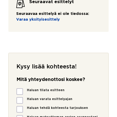
Seuraavat esittelyt
Seuraavaa esittelyä ei ole tiedossa:
Varaa yksityisesittely
Kysy lisää kohteesta!
Mitä yhteydenottosi koskee?
M
Haluan tilata esitteen
i
t
Haluan varata esittelyajan
ä
Haluan tehdä kohteesta tarjouksen
y
h