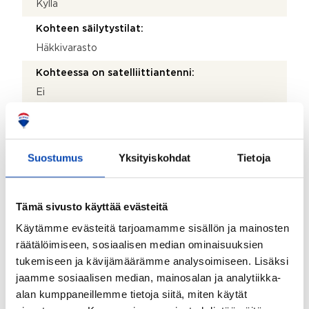
Kyllä
Kohteen säilytystilat:
Häkkivarasto
Kohteessa on satelliittiantenni:
Ei
Taloyhtiössä on antenni:
Ei
Suostumus
Yksityiskohdat
Tietoja
Kohde on liitetty tietoliikenneverkkoon:
Kyllä
Tämä sivusto käyttää evästeitä
Kohteen yleiskunto:
Hyvä
Käytämme evästeitä tarjoamamme sisällön ja mainosten
räätälöimiseen, sosiaalisen median ominaisuuksien
tukemiseen ja kävijämäärämme analysoimiseen. Lisäksi
Taloyhtiö
jaamme sosiaalisen median, mainosalan ja analytiikka-
alan kumppaneillemme tietoja siitä, miten käytät
Taloyhtiön nimi: