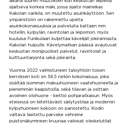
aikana suuren muutoksen kun keskustan liepeillä
sijaitseva korkea mäki, jossa sijaitsi maineikas
Kakolan vankila, on muutettu asuinkäyttöön. Sen
ympäristöön on rakennettu upeita
asuinkokonaisuuksia ja palveluita kattaen mm.
hotellin, kylpylän, ravintolan ja leipomon, myös
kuuluisa Funikulaari kuljettaa kävelijät jokirannasta
Kakolan huipulle. Kävelymatkan päässä avautuvat
keskustan monipuoliset palvelut, ravintolat ja
kulttuuritarjonta sekä jokiranta.
Vuonna 2022 valmistuneen taloyhtiön toisen
kerroksen koti on 56,5 neliön kokonaisuus, joka
sisältää isomman makuuhuoneen vaatehuoneella ja
pienemmän kaapistoilla, sekä tilavan ja osittain
avoimen olohuone - keittiö pohjaratkaisun. Myös
eteisessä on kiitettävästi säilytystilaa ja modernin
kylpyhuoneen kokoon on panostettu. Kodin
valtava lasitettu parveke vehreine
puistonäkymineen kruunaa valoisat oleskelutilat.