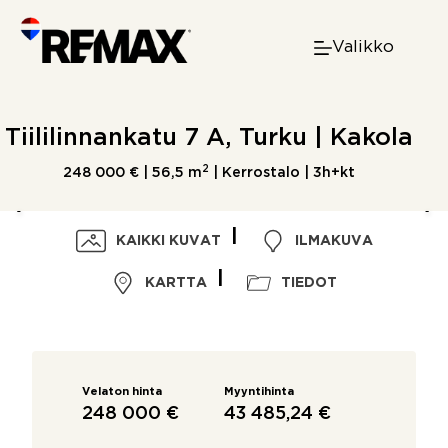
Skip
to
Valikko
content
Tiililinnankatu 7 A, Turku | Kakola
2
248 000 € |
56,5 m
| Kerrostalo | 3h+kt
KAIKKI KUVAT
ILMAKUVA
KARTTA
TIEDOT
Velaton hinta
Myyntihinta
248 000 €
43 485,24 €