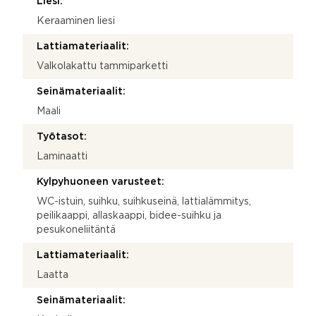
Liesi:
Keraaminen liesi
Lattiamateriaalit:
Valkolakattu tammiparketti
Seinämateriaalit:
Maali
Työtasot:
Laminaatti
Kylpyhuoneen varusteet:
WC-istuin, suihku, suihkuseinä, lattialämmitys,
peilikaappi, allaskaappi, bidee-suihku ja
pesukoneliitäntä
Lattiamateriaalit:
Laatta
Seinämateriaalit: