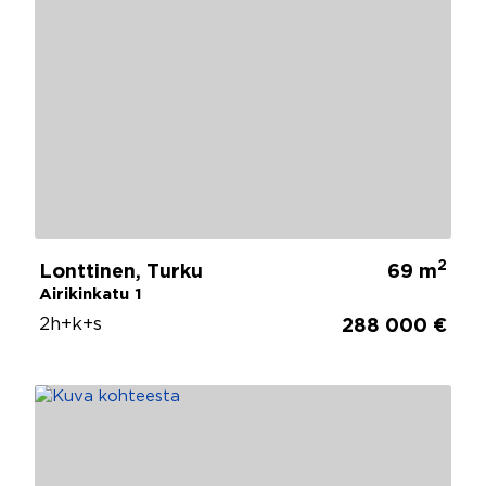
2
Lonttinen, Turku
69 m
Airikinkatu 1
2h+k+s
288 000 €