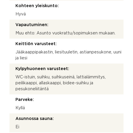
Kohteen yleiskunto:
Hyvä
Vapautuminen:
Muu ehto: Asunto vuokrattu/sopimuksen mukaan.
Keittiön varusteet:
Jääkaappipakastin, liesituuletin, astianpesukone, uuni
ja liesi
Kylpyhuoneen varusteet:
WC-istuin, suihku, suihkuseinä, lattialämmitys,
peilikaappi, allaskaappi, bidee-suihku ja
pesukoneliitäntä
Parveke:
Kyllä
Asunnossa sauna:
Ei