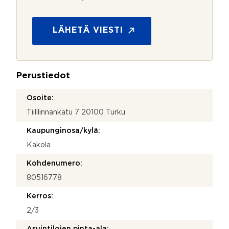
t
o
s
LÄHETÄ VIESTI
u
o
j
a
Perustiedot
*
Osoite:
Tiililinnankatu 7 20100 Turku
Kaupunginosa/kylä:
Kakola
Kohdenumero:
80516778
Kerros:
2/3
Asuintilojen pinta-ala: