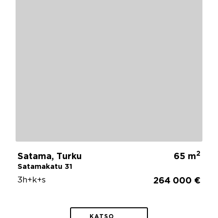
2
Satama, Turku
65 m
Satamakatu 31
3h+k+s
264 000 €
KATSO