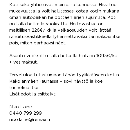
Koti sekä yhtiö ovat mainiossa kunnossa. Hissi tuo
mukavuutta ja voit halutessasi ostaa kodin mukana
oman autopaikan helpottaen arjen sujumista. Koti
on tällä hetkellä vuokrattu. Hoitovastike on
maltillisen 226€/ kk ja velkaosuuden voit jättää
rahoitusvastikkeella lyhennettäväksi tai maksaa itse
pois, miten parhaaksi näet.
Asunto vuokrattu tällä hetkellä hintaan 1095€/kk
+ vesimaksut.
Tervetuloa tutustumaan tähän tyylikkääseen kotiin
Kakolanmäen rauhassa – sovi näyttö ja koe
tunnelma itse.
Lisätiedot ja esittelyt:
Niko Laine
0440 799 299
niko.laine@remax.fi