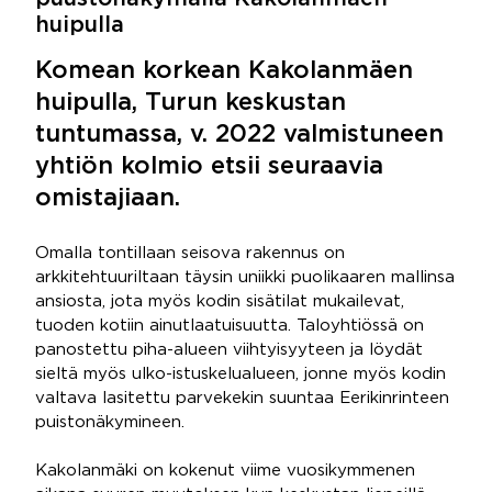
huipulla
Komean korkean Kakolanmäen
huipulla, Turun keskustan
tuntumassa, v. 2022 valmistuneen
yhtiön kolmio etsii seuraavia
omistajiaan.
Omalla tontillaan seisova rakennus on
arkkitehtuuriltaan täysin uniikki puolikaaren mallinsa
ansiosta, jota myös kodin sisätilat mukailevat,
tuoden kotiin ainutlaatuisuutta. Taloyhtiössä on
panostettu piha-alueen viihtyisyyteen ja löydät
sieltä myös ulko-istuskelualueen, jonne myös kodin
valtava lasitettu parvekekin suuntaa Eerikinrinteen
puistonäkymineen.
Kakolanmäki on kokenut viime vuosikymmenen