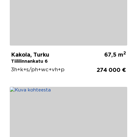
2
Kakola, Turku
67,5 m
Tiililinnankatu 6
3h+k+s/ph+wc+vh+p
274 000 €