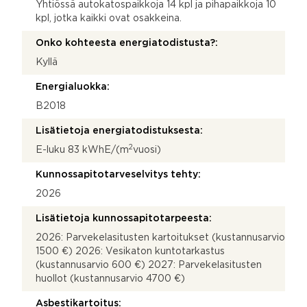
Yhtiössä autokatospaikkoja 14 kpl ja pihapaikkoja 10
kpl, jotka kaikki ovat osakkeina.
Onko kohteesta energiatodistusta?:
Kyllä
Energialuokka:
B2018
Lisätietoja energiatodistuksesta:
2
E-luku 83 kWhE/(m
vuosi)
Kunnossapitotarveselvitys tehty:
2026
Lisätietoja kunnossapitotarpeesta:
2026: Parvekelasitusten kartoitukset (kustannusarvio
1500 €) 2026: Vesikaton kuntotarkastus
(kustannusarvio 600 €) 2027: Parvekelasitusten
huollot (kustannusarvio 4700 €)
Asbestikartoitus: