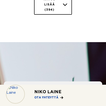
LISÄÄ
(394)
NIKO LAINE
OTA YHTEYTTÄ
OSTOTOIMEKSIANTO