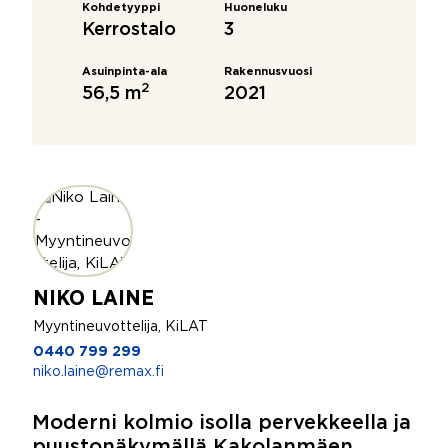
Kohdetyyppi
Huoneluku
Kerrostalo
3
Asuinpinta-ala
Rakennusvuosi
2
56,5 m
2021
NIKO LAINE
Myyntineuvottelija, KiLAT
0440 799 299
niko.laine@remax.fi
Moderni kolmio isolla pervekkeella ja
puustonäkymällä Kakolanmäen