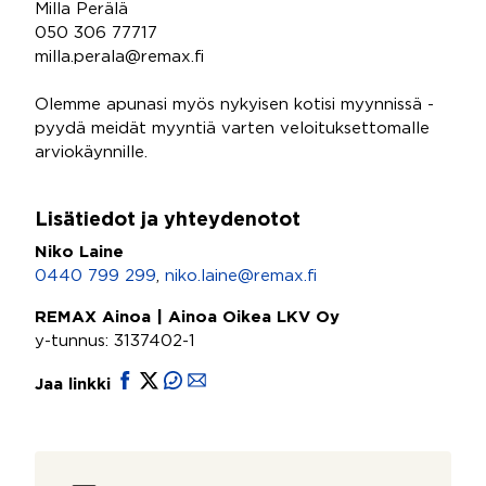
Milla Perälä
050 306 77717
milla.perala@remax.fi
Olemme apunasi myös nykyisen kotisi myynnissä -
pyydä meidät myyntiä varten veloituksettomalle
arviokäynnille.
Lisätiedot ja yhteydenotot
Niko Laine
0440 799 299
,
niko.laine@remax.fi
REMAX Ainoa | Ainoa Oikea LKV Oy
y-tunnus: 3137402-1
Jaa linkki