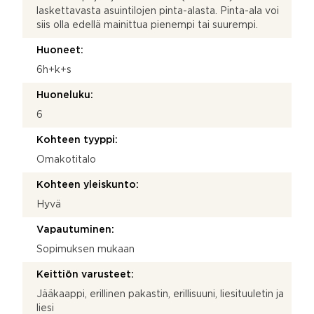
laskettavasta asuintilojen pinta-alasta. Pinta-ala voi
siis olla edellä mainittua pienempi tai suurempi.
Huoneet:
6h+k+s
Huoneluku:
6
Kohteen tyyppi:
Omakotitalo
Kohteen yleiskunto:
Hyvä
Vapautuminen:
Sopimuksen mukaan
Keittiön varusteet:
Jääkaappi, erillinen pakastin, erillisuuni, liesituuletin ja
liesi