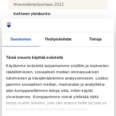
Ilmavesilämpöpumppu 2022
Kohteen yleiskunto:
Hyvä
Lisätietoja kunnosta:
2014, 2020
Suostumus
Yksityiskohdat
Tietoja
Kohde myydään kalustettuna:
Ei
Tämä sivusto käyttää evästeitä
Käytämme evästeitä tarjoamamme sisällön ja mainosten
Kiinteistö
räätälöimiseen, sosiaalisen median ominaisuuksien
tukemiseen ja kävijämäärämme analysoimiseen. Lisäksi
Valmistumisvuosi:
jaamme sosiaalisen median, mainosalan ja analytiikka-
1969
alan kumppaneillemme tietoja siitä, miten käytät
sivustoamme. Kumppanimme voivat yhdistää näitä
Käyttöönottovuosi:
tietoja muihin tietoihin, joita olet antanut heille tai joita on
1969
kerätty, kun olet käyttänyt heidän palvelujaan.
Rakennus- ja pintamateriaalit: