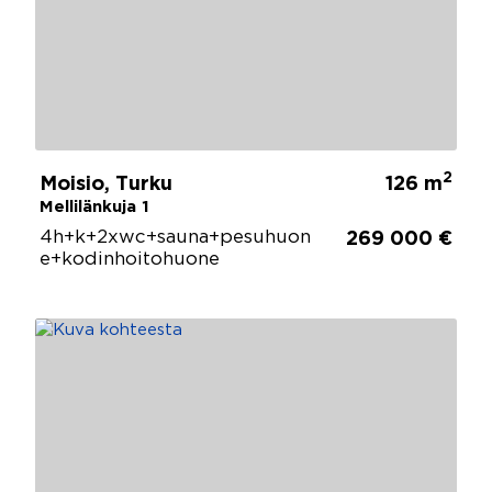
2
Moisio, Turku
126 m
Mellilänkuja 1
4h+k+2xwc+sauna+pesuhuon
269 000 €
e+kodinhoitohuone