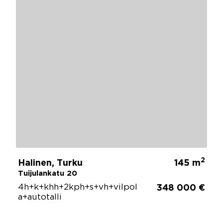
2
Halinen, Turku
145 m
Tuijulankatu 20
4h+k+khh+2kph+s+vh+vilpol
348 000 €
a+autotalli