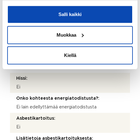
Puu ja tiili
Salli kaikki
Kattotyyppi:
Pulpettikatto
Muokkaa
Katemateriaali:
Huopa
Kiellä
Lämmitysjärjestelmä:
Ilmavesilämpöpumppu
Hissi:
Ei
Onko kohteesta energiatodistusta?:
Ei lain edellyttämää energiatodistusta
Asbestikartoitus:
Ei
Lisätietoja asbestikartoituksesta: