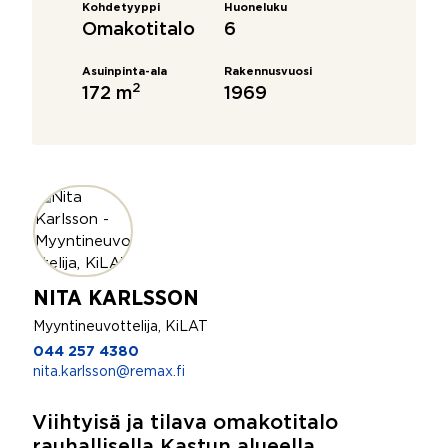
Kohdetyyppi
Huoneluku
Omakotitalo
6
Asuinpinta-ala
Rakennusvuosi
2
172 m
1969
NITA KARLSSON
Myyntineuvottelija, KiLAT
044 257 4380
nita.karlsson@remax.fi
Viihtyisä ja tilava omakotitalo
rauhallisella Kastun alueella