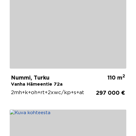
2
Nummi, Turku
110 m
Vanha Hämeentie 72a
2mh+k+oh+rt+2xwc/kp+s+at
297 000 €