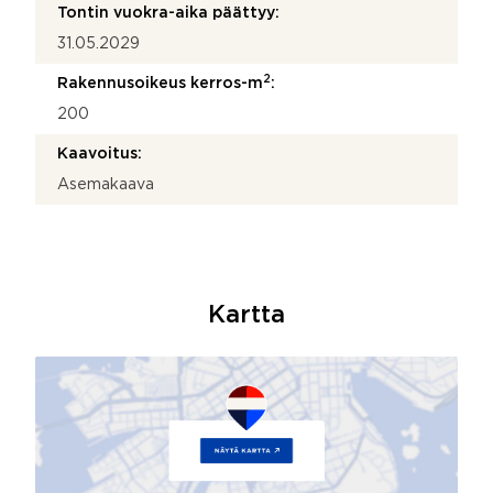
Tontin vuokra-aika päättyy:
31.05.2029
2
Rakennusoikeus kerros-m
:
200
Kaavoitus:
Asemakaava
Kartta