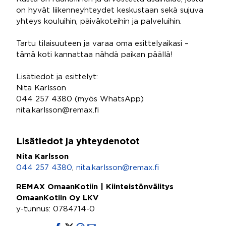
on hyvät liikenneyhteydet keskustaan sekä sujuva
yhteys kouluihin, päiväkoteihin ja palveluihin.
Tartu tilaisuuteen ja varaa oma esittelyaikasi –
tämä koti kannattaa nähdä paikan päällä!
Lisätiedot ja esittelyt:
Nita Karlsson
044 257 4380 (myös WhatsApp)
nita.karlsson@remax.fi
Lisätiedot ja yhteydenotot
Nita Karlsson
044 257 4380
,
nita.karlsson@remax.fi
REMAX OmaanKotiin | Kiinteistönvälitys
OmaanKotiin Oy LKV
y-tunnus: 0784714-0