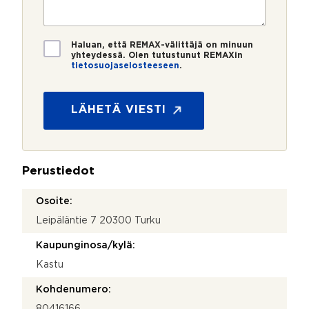
e
s
?
t
r
t
i
o
i
*
*
T
Haluan, että REMAX-välittäjä on minuun
i
yhteydessä. Olen tutustunut REMAXin
tietosuojaselosteeseen
.
e
t
o
s
LÄHETÄ VIESTI
u
o
j
a
Perustiedot
*
Osoite:
Leipäläntie 7 20300 Turku
Kaupunginosa/kylä:
Kastu
Kohdenumero:
80416166