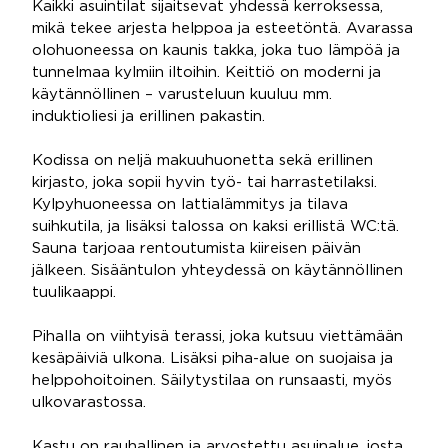
Kaikki asuintilat sijaitsevat yhdessä kerroksessa,
mikä tekee arjesta helppoa ja esteetöntä. Avarassa
olohuoneessa on kaunis takka, joka tuo lämpöä ja
tunnelmaa kylmiin iltoihin. Keittiö on moderni ja
käytännöllinen – varusteluun kuuluu mm.
induktioliesi ja erillinen pakastin.
Kodissa on neljä makuuhuonetta sekä erillinen
kirjasto, joka sopii hyvin työ- tai harrastetilaksi.
Kylpyhuoneessa on lattialämmitys ja tilava
suihkutila, ja lisäksi talossa on kaksi erillistä WC:tä.
Sauna tarjoaa rentoutumista kiireisen päivän
jälkeen. Sisääntulon yhteydessä on käytännöllinen
tuulikaappi.
Pihalla on viihtyisä terassi, joka kutsuu viettämään
kesäpäiviä ulkona. Lisäksi piha-alue on suojaisa ja
helppohoitoinen. Säilytystilaa on runsaasti, myös
ulkovarastossa.
Kastu on rauhallinen ja arvostettu asuinalue, josta