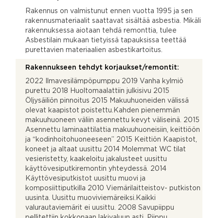
Rakennus on valmistunut ennen vuotta 1995 ja sen
rakennusmateriaalit saattavat sisältää asbestia. Mikäli
rakennuksessa aiotaan tehdä remonttia, tulee
Asbestilain mukaan tietyissä tapauksissa teettää
purettavien materiaalien asbestikartoitus.
Rakennukseen tehdyt korjaukset/remontit:
2022 Ilmavesilämpöpumppu 2019 Vanha kylmiö
purettu 2018 Huoltomaalattiin julkisivu 2015
Öljysäiliön pinnoitus 2015 Makuuhuoneiden välissä
olevat kaapistot poistettu.Kahden pienemmän
makuuhuoneen väliin asennettu kevyt väliseinä. 2015
Asennettu laminaattilattia makuuhuoneisiin, keittiöön
ja “kodinhoitohuoneeseen” 2015 Keittiön Kaapistot,
koneet ja altaat uusittu 2014 Molemmat WC tilat
vesieristetty, kaakeloitu jakalusteet uusittu
käyttövesiputkiremontin yhteydessä. 2014
Käyttövesiputkistot uusittu muovi ja
komposiittiputkilla 2010 Viemärilaitteistov- putkiston
uusinta. Uusittu muoviviemäreiksi.Kaikki
valurautaviemärit ei uusittu. 2008 Savupiippu
pellitettiin kokkonaan lakivaluun asti. Piippu