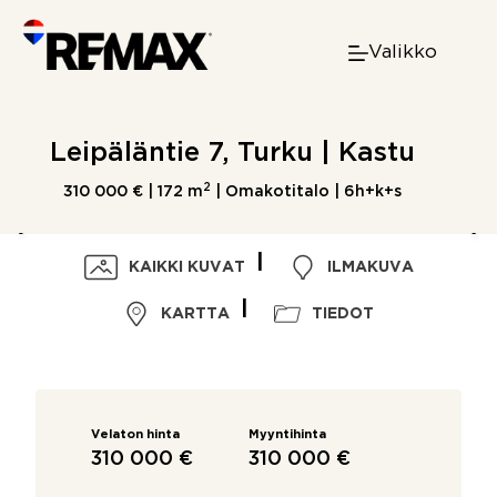
Skip
to
Valikko
content
Leipäläntie 7, Turku | Kastu
2
310 000 € |
172 m
| Omakotitalo | 6h+k+s
KAIKKI KUVAT
ILMAKUVA
KARTTA
TIEDOT
Velaton hinta
Myyntihinta
310 000 €
310 000 €