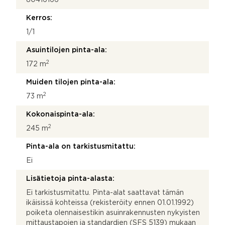
Kerros:
1/1
Asuintilojen pinta-ala:
2
172 m
Muiden tilojen pinta-ala:
2
73 m
Kokonaispinta-ala:
2
245 m
Pinta-ala on tarkistusmitattu:
Ei
Lisätietoja pinta-alasta:
Ei tarkistusmitattu. Pinta-alat saattavat tämän
ikäisissä kohteissa (rekisteröity ennen 01.01.1992)
poiketa olennaisestikin asuinrakennusten nykyisten
mittaustapojen ja standardien (SFS 5139) mukaan