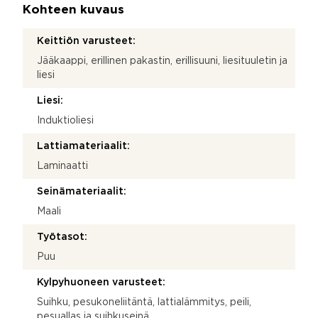
Kohteen kuvaus
Keittiön varusteet:
Jääkaappi, erillinen pakastin, erillisuuni, liesituuletin ja
liesi
Liesi:
Induktioliesi
Lattiamateriaalit:
Laminaatti
Seinämateriaalit:
Maali
Työtasot:
Puu
Kylpyhuoneen varusteet:
Suihku, pesukoneliitäntä, lattialämmitys, peili,
pesuallas ja suihkuseinä