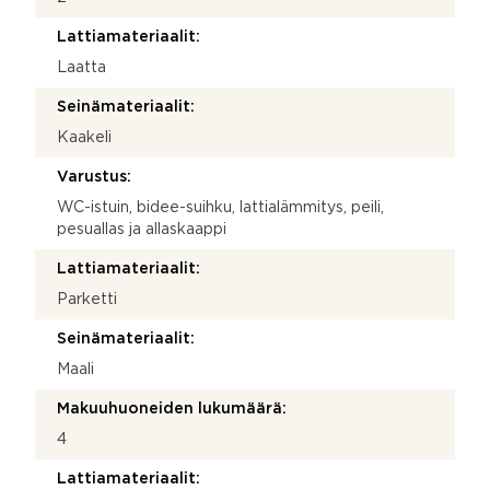
Lattiamateriaalit:
Laatta
Seinämateriaalit:
Kaakeli
Varustus:
WC-istuin, bidee-suihku, lattialämmitys, peili,
pesuallas ja allaskaappi
Lattiamateriaalit:
Parketti
Seinämateriaalit:
Maali
Makuuhuoneiden lukumäärä:
4
Lattiamateriaalit: