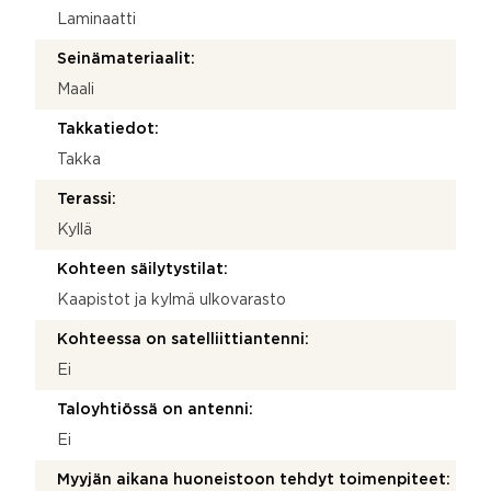
Laminaatti
Seinämateriaalit:
Maali
Takkatiedot:
Takka
Terassi:
Kyllä
Kohteen säilytystilat:
Kaapistot ja kylmä ulkovarasto
Kohteessa on satelliittiantenni:
Ei
Taloyhtiössä on antenni:
Ei
Myyjän aikana huoneistoon tehdyt toimenpiteet: