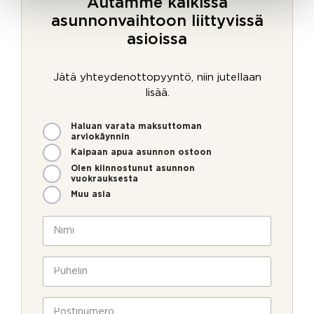
Autamme kaikissa
asunnonvaihtoon liittyvissä
asioissa
Jätä yhteydenottopyyntö, niin jutellaan
lisää.
M
Haluan varata maksuttoman
i
arviokäynnin
t
Kaipaan apua asunnon ostoon
e
Olen kiinnostunut asunnon
n
vuokrauksesta
v
Muu asia
o
i
N
m
i
m
m
e
i
P
o
*
u
l
h
l
e
P
a