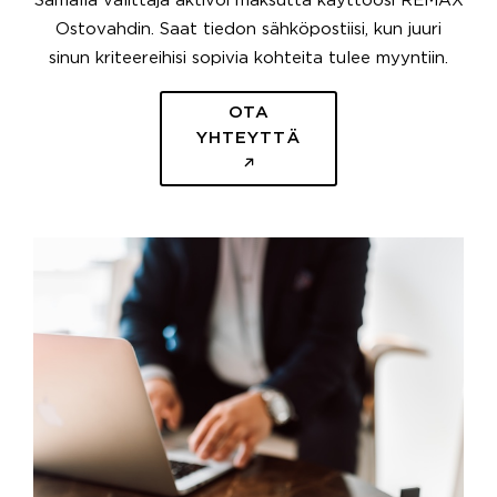
Samalla välittäjä aktivoi maksutta käyttöösi REMAX
Ostovahdin. Saat tiedon sähköpostiisi, kun juuri
sinun kriteereihisi sopivia kohteita tulee myyntiin.
OTA
YHTEYTTÄ