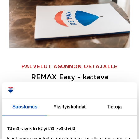
PALVELUT ASUNNON OSTAJALLE
REMAX Easy – kattava
palvelupaketti asunnon ostoon
REMAX Easy on palvelupakettimme asunnon
ostajille.
Tee ostotoimeksianto ja etsimme juuri
Suostumus
Yksityiskohdat
Tietoja
sinulle sopivan kodin, eikä sinun tarvitse nähdä
vaivaa sen löytämiseksi.
Tämä sivusto käyttää evästeitä
Hoidamme koko ostoprosessin puolestasi.
Käytämme evästeitä tarjoamamme sisällön ja mainosten