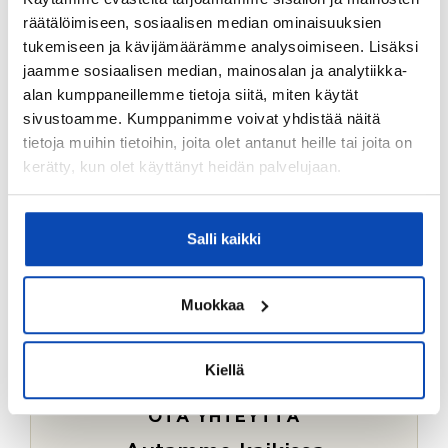
Ostotoimeksiantopalvelumme sopii myös esimerkiksi
räätälöimiseen, sosiaalisen median ominaisuuksien
sijoitus- ja vapaa-ajan asuntojen ostoon.
tukemiseen ja kävijämäärämme analysoimiseen. Lisäksi
jaamme sosiaalisen median, mainosalan ja analytiikka-
LUE LISÄÄ
alan kumppaneillemme tietoja siitä, miten käytät
sivustoamme. Kumppanimme voivat yhdistää näitä
tietoja muihin tietoihin, joita olet antanut heille tai joita on
kerätty, kun olet käyttänyt heidän palvelujaan.
Salli kaikki
Muokkaa
Kiellä
OTA YHTEYTTÄ