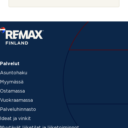
r
n
j
u
e
m
e
r
o
P
u
h
e
l
i
Palvelut
n
Asuntohaku
Myymässä
Ostamassa
Vuokraamassa
Palveluhinnasto
Ideat ja vinkit
Myytävät liiketilat ja liiketoiminnot