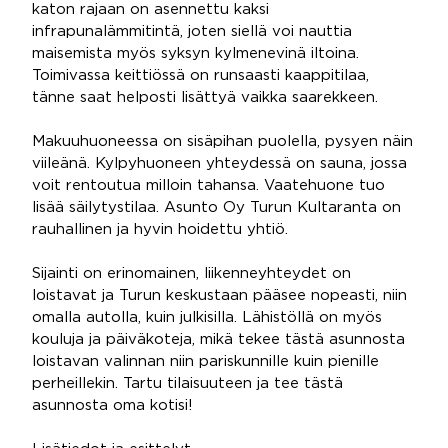
katon rajaan on asennettu kaksi
infrapunalämmitintä, joten siellä voi nauttia
maisemista myös syksyn kylmenevinä iltoina.
Toimivassa keittiössä on runsaasti kaappitilaa,
tänne saat helposti lisättyä vaikka saarekkeen.
Makuuhuoneessa on sisäpihan puolella, pysyen näin
viileänä. Kylpyhuoneen yhteydessä on sauna, jossa
voit rentoutua milloin tahansa. Vaatehuone tuo
lisää säilytystilaa. Asunto Oy Turun Kultaranta on
rauhallinen ja hyvin hoidettu yhtiö.
Sijainti on erinomainen, liikenneyhteydet on
loistavat ja Turun keskustaan pääsee nopeasti, niin
omalla autolla, kuin julkisilla. Lähistöllä on myös
kouluja ja päiväkoteja, mikä tekee tästä asunnosta
loistavan valinnan niin pariskunnille kuin pienille
perheillekin. Tartu tilaisuuteen ja tee tästä
asunnosta oma kotisi!