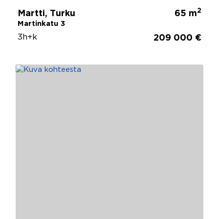
2
Martti, Turku
65 m
Martinkatu 3
3h+k
209 000 €