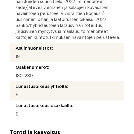
hankkeiden suunnittelu. 2027 Toimenpiteet
sade/jätevesiviemärien ja salaojien kuvausten
havaintojen perusteella. Asfalttien korjaus /
uusiminen, pihan ja laatoitusten oikaisu. 2027
Sähkö/hybridiautojen latausvirran toteutus,
julkisivujen myrkytys ja maalaus, toimenpiteet
kattojen kuntotutkimuksen havaintojen perusteella.
Asuinhuoneistot:
19
Osakenumerot:
180-280
Lunastusoikeus yhtiöllä:
Ei
Lunastusoikeus osakkailla:
Ei
Tontti ja kaavoitus