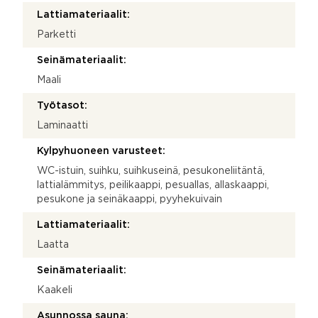
Lattiamateriaalit:
Parketti
Seinämateriaalit:
Maali
Työtasot:
Laminaatti
Kylpyhuoneen varusteet:
WC-istuin, suihku, suihkuseinä, pesukoneliitäntä,
lattialämmitys, peilikaappi, pesuallas, allaskaappi,
pesukone ja seinäkaappi, pyyhekuivain
Lattiamateriaalit:
Laatta
Seinämateriaalit:
Kaakeli
Asunnossa sauna: