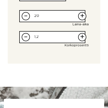
–
+
Laina-aika
–
+
Korkoprosentti