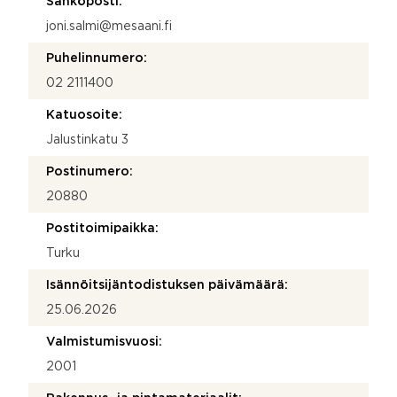
Sähköposti:
joni.salmi@mesaani.fi
Puhelinnumero:
02 2111400
Katuosoite:
Jalustinkatu 3
Postinumero:
20880
Postitoimipaikka:
Turku
Isännöitsijäntodistuksen päivämäärä:
25.06.2026
Valmistumisvuosi:
2001