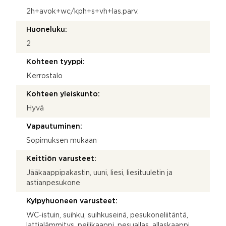
2h+avok+wc/kph+s+vh+las.parv.
Huoneluku:
2
Kohteen tyyppi:
Kerrostalo
Kohteen yleiskunto:
Hyvä
Vapautuminen:
Sopimuksen mukaan
Keittiön varusteet:
Jääkaappipakastin, uuni, liesi, liesituuletin ja
astianpesukone
Kylpyhuoneen varusteet:
WC-istuin, suihku, suihkuseinä, pesukoneliitäntä,
lattialämmitys, peilikaappi, pesuallas, allaskaappi,