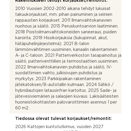
Rakennukseen tehdyt korjaukset/remontit:
2010 Vuosien 2002-2010 aikana tehdyt lukuisat
takuukorjaukset, mm. pihan painuminen ja seinien
rappausten korjaukset. 2011 Ilmanvaihtokanavien
nuohous ja säätö. 2015 Peruskuntoarvion laatiminen.
2018 Poistoilmanvaihtokoneiden saneeraus, puiden
karsinta. 2019 Hissikorjauksia (liukupinnat, akut,
hätäpuhelinjärjestelmä). 2021 B-talon
lämmönvaihtimen uusiminen, kanaalin rakentaminen
A- ja C-taloon. 2021 Patteriverkoston tasapainoitus ja
säätö, patteriventtiilien ja termostaattien uusiminen.
2022 Ilmanvaihtokanavien puhdistus ja säätö, IV-
suodattimien vaihto, julkisivujen puhdistus ja
myrkytys. 2023 Parkkipaikan rakentaminen
jätekatoksen/B-autotallin kulmaan. 2024 Sähkö /
hybridiautojen latausinfran kartoitus. 2025 Sade- ja
jätevesiviemärien ja salaojien kuvaus. Lakisääteisten
huoneistokohtaisten palovaroittimien asennus 1 per
60 m2.
Tiedossa olevat tulevat korjaukset/remontit:
2026 Kattojen kuntotutkimus, vuoden 2027