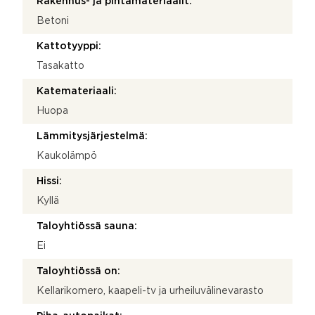
Rakennus- ja pintamateriaalit:
Betoni
Kattotyyppi:
Tasakatto
Katemateriaali:
Huopa
Lämmitysjärjestelmä:
Kaukolämpö
Hissi:
Kyllä
Taloyhtiössä sauna:
Ei
Taloyhtiössä on:
Kellarikomero, kaapeli-tv ja urheiluvälinevarasto