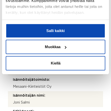
sivustoamme. Kumppanimme voivat yhdistää näitä
Taloyhtiön nimi:
tietoja muihin tietoihin, joita olet antanut heille tai joita on
Asunto Oy Turun Kultaranta
kerätty, kun olet käyttänyt heidän palvelujaan.
Taloyhtiön Y-tunnus:
1485031-3
Salli kaikki
Kiinteistötunnus:
853-044-0008-0005
Muokkaa
Kiinteistönhoidosta vastaa:
Huoltoyhtiö
Kiellä
Lisätietoja kiinteistönhoidosta:
Kiinteistöhuolto J. Rusanen
Isännöitsijätoimisto:
Mesaani-Kiinteistöt Oy
Isännöitsijän nimi:
Joni Salmi