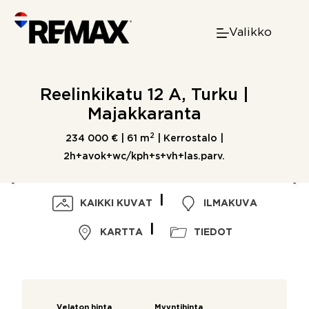
Skip
to
Valikko
content
Reelinkikatu 12 A, Turku |
Majakkaranta
2
234 000 € |
61 m
| Kerrostalo |
2h+avok+wc/kph+s+vh+las.parv.
KAIKKI KUVAT
ILMAKUVA
KARTTA
TIEDOT
Velaton hinta
Myyntihinta