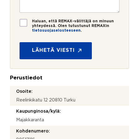
e
s
?
t
r
t
i
o
i
*
*
T
Haluan, että REMAX-välittäjä on minuun
i
yhteydessä. Olen tutustunut REMAXin
tietosuojaselosteeseen
.
e
t
o
s
LÄHETÄ VIESTI
u
o
j
a
Perustiedot
*
Osoite:
Reelinkikatu 12 20810 Turku
Kaupunginosa/kylä:
Majakkaranta
Kohdenumero: