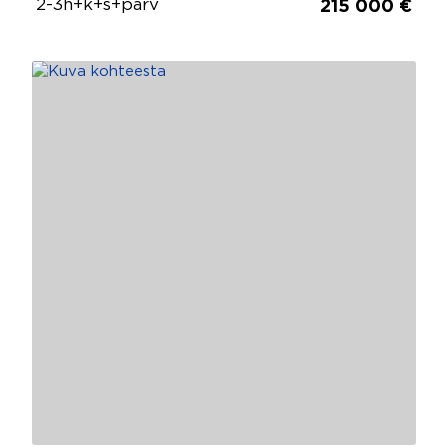
2-3h+k+s+parv
215 000 €