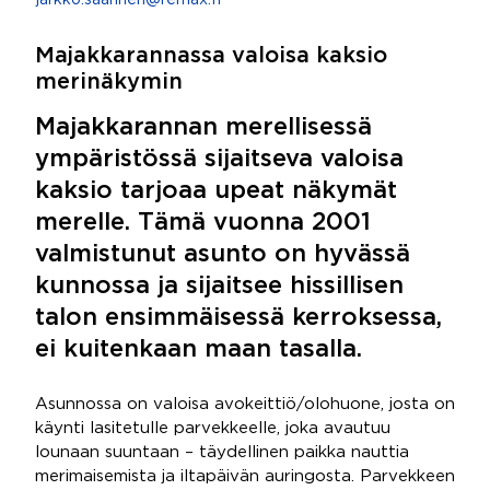
jarkko.saarinen@remax.fi
Majakkarannassa valoisa kaksio
merinäkymin
Majakkarannan merellisessä
ympäristössä sijaitseva valoisa
kaksio tarjoaa upeat näkymät
merelle. Tämä vuonna 2001
valmistunut asunto on hyvässä
kunnossa ja sijaitsee hissillisen
talon ensimmäisessä kerroksessa,
ei kuitenkaan maan tasalla.
Asunnossa on valoisa avokeittiö/olohuone, josta on
käynti lasitetulle parvekkeelle, joka avautuu
lounaan suuntaan – täydellinen paikka nauttia
merimaisemista ja iltapäivän auringosta. Parvekkeen