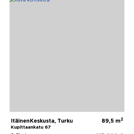
2
ItäinenKeskusta, Turku
89,5 m
Kupittaankatu 67