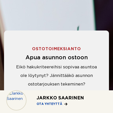
OSTOTOIMEKSIANTO
Apua asunnon ostoon
Eikö hakukriteereihisi sopivaa asuntoa
ole löytynyt? Jännittääkö asunnon
ostotarjouksen tekeminen?
Välittäjämme auttavat sinua kaikissa
JARKKO SAARINEN
asunnon ostoon liittyvissä asioissa.
OTA YHTEYTTÄ