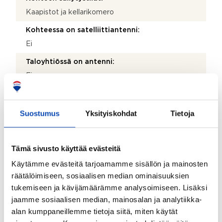
Kaapistot ja kellarikomero
Kohteessa on satelliittiantenni:
Ei
Taloyhtiössä on antenni:
Ei
Kohde on liitetty tietoliikenneverkkoon:
Kyllä
Suostumus
Yksityiskohdat
Tietoja
Kohteen yleiskunto:
Hyvä
Tämä sivusto käyttää evästeitä
Kohde myydään kalustettuna:
Käytämme evästeitä tarjoamamme sisällön ja mainosten
Ei
räätälöimiseen, sosiaalisen median ominaisuuksien
tukemiseen ja kävijämäärämme analysoimiseen. Lisäksi
jaamme sosiaalisen median, mainosalan ja analytiikka-
Taloyhtiö
alan kumppaneillemme tietoja siitä, miten käytät