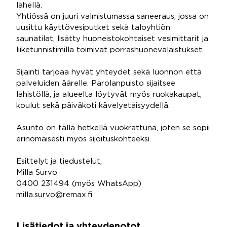
lähellä.
Yhtiössä on juuri valmistumassa saneeraus, jossa on
uusittu käyttövesiputket sekä taloyhtiön
saunatilat, lisätty huoneistokohtaiset vesimittarit ja
liiketunnistimilla toimivat porrashuonevalaistukset.
Sijainti tarjoaa hyvät yhteydet sekä luonnon että
palveluiden äärelle. Parolanpuisto sijaitsee
lähistöllä, ja alueelta löytyvät myös ruokakaupat,
koulut sekä päiväkoti kävelyetäisyydellä.
Asunto on tällä hetkellä vuokrattuna, joten se sopii
erinomaisesti myös sijoituskohteeksi.
Esittelyt ja tiedustelut,
Milla Survo
0400 231494 (myös WhatsApp)
milla.survo@remax.fi
Lisätiedot ja yhteydenotot