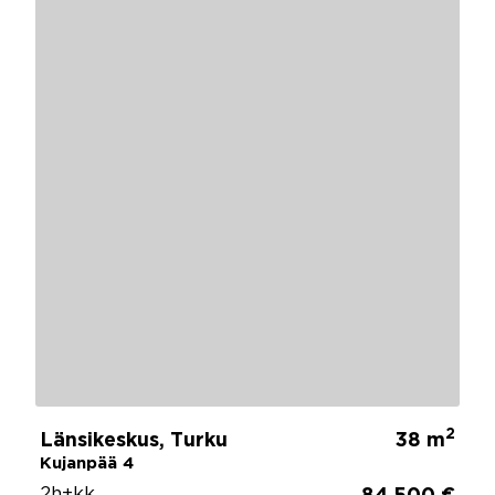
2
Länsikeskus, Turku
38 m
Kujanpää 4
2h+kk