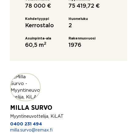
78 000 €
75 419,72 €
Kohdetyyppi
Huoneluku
Kerrostalo
2
Asuinpinta-ala
Rakennusvuosi
2
60,5 m
1976
MILLA SURVO
Myyntineuvottelija, KiLAT
0400 231 494
milla.survo@remax.fi