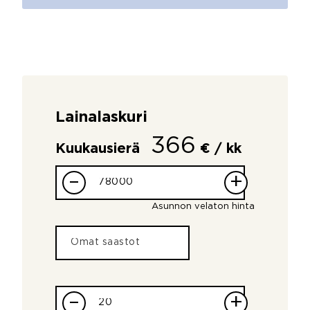
Lainalaskuri
366
Kuukausierä
€ / kk
–
+
Asunnon velaton hinta
–
+