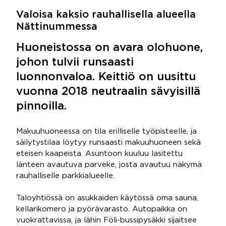
Valoisa kaksio rauhallisella alueella
Nättinummessa
Huoneistossa on avara olohuone,
johon tulvii runsaasti
luonnonvaloa. Keittiö on uusittu
vuonna 2018 neutraalin sävyisillä
pinnoilla.
Makuuhuoneessa on tila erilliselle työpisteelle, ja
säilytystilaa löytyy runsaasti makuuhuoneen sekä
eteisen kaapeista. Asuntoon kuuluu lasitettu
länteen avautuva parveke, josta avautuu näkymä
rauhalliselle parkkialueelle.
Taloyhtiössä on asukkaiden käytössä oma sauna,
kellarikomero ja pyörävarasto. Autopaikka on
vuokrattavissa, ja lähin Föli-bussipysäkki sijaitsee