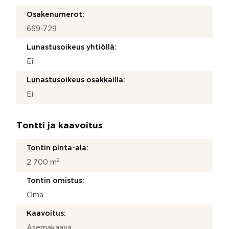
Osakenumerot:
669-729
Lunastusoikeus yhtiöllä:
Ei
Lunastusoikeus osakkailla:
Ei
Tontti ja kaavoitus
Tontin pinta-ala:
2
2 700 m
Tontin omistus:
Oma
Kaavoitus:
Asemakaava