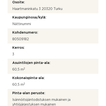
ä
Osoite:
Haartmaninkatu 3 20320 Turku
Kaupunginosa/kylä:
Nättinummi
Kohdenumero:
80509182
Kerros:
3
Asuintilojen pinta-ala:
2
60,5 m
Kokonaispinta-ala:
2
60,5 m
Pinta-alan peruste:
Isännöitsijäntodistuksen mukainen ja
yhtiöjärjestyksen mukainen