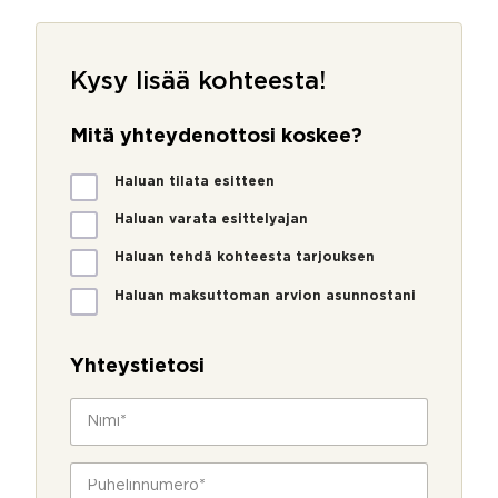
Kysy lisää kohteesta!
Mitä yhteydenottosi koskee?
M
Haluan tilata esitteen
i
t
Haluan varata esittelyajan
ä
Haluan tehdä kohteesta tarjouksen
y
h
Haluan maksuttoman arvion asunnostani
t
e
y
Yhteystietosi
d
e
N
n
i
o
m
t
i
P
t
*
u
o