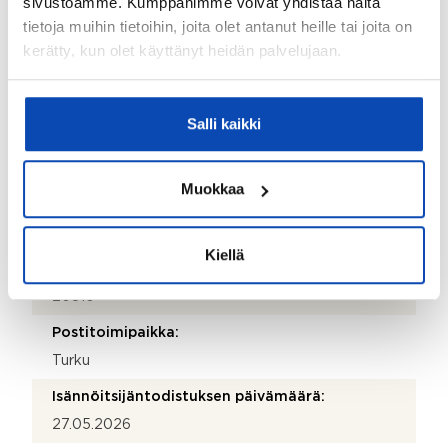
sivustoamme. Kumppanimme voivat yhdistää näitä
Isännöitsijän nimi:
tietoja muihin tietoihin, joita olet antanut heille tai joita on
Jari Hlavaty
kerätty, kun olet käyttänyt heidän palvelujaan.
Sähköposti:
jari.hlavaty@isannoitsijapalvelut.fi
Salli kaikki
Puhelinnumero:
040 5050849
Muokkaa
Katuosoite:
Stålarminkatu 2A
Kiellä
Postinumero:
20810
Postitoimipaikka:
Turku
Isännöitsijäntodistuksen päivämäärä:
27.05.2026