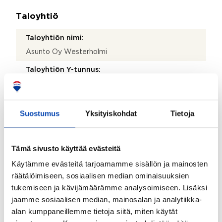
Taloyhtiö
Taloyhtiön nimi:
Asunto Oy Westerholmi
Taloyhtiön Y-tunnus:
0143730-0
Kiinteistötunnus:
Suostumus
Yksityiskohdat
Tietoja
0853-0085-0050-0002
Kiinteistönhoidosta vastaa:
Tämä sivusto käyttää evästeitä
Huoltoyhtiö
Käytämme evästeitä tarjoamamme sisällön ja mainosten
Lisätietoja kiinteistönhoidosta:
räätälöimiseen, sosiaalisen median ominaisuuksien
Turun Teho huolto Oy
tukemiseen ja kävijämäärämme analysoimiseen. Lisäksi
Isännöitsijätoimisto:
jaamme sosiaalisen median, mainosalan ja analytiikka-
alan kumppaneillemme tietoja siitä, miten käytät
Suomen Isännöitsijäpalvelut Oy