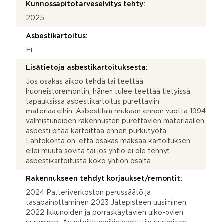
Kunnossapitotarveselvitys tehty:
2025
Asbestikartoitus:
Ei
Lisätietoja asbestikartoituksesta:
Jos osakas aikoo tehdä tai teettää
huoneistoremontin, hänen tulee teettää tietyissä
tapauksissa asbestikartoitus purettaviin
materiaaleihin. Asbestilain mukaan ennen vuotta 1994
valmistuneiden rakennusten purettavien materiaalien
asbesti pitää kartoittaa ennen purkutyötä.
Lähtökohta on, että osakas maksaa kartoituksen,
ellei muuta sovita tai jos yhtiö ei ole tehnyt
asbestikartoitusta koko yhtiön osalta.
Rakennukseen tehdyt korjaukset/remontit:
2024 Patteriverkoston perussäätö ja
tasapainottaminen 2023 Jätepisteen uusiminen
2022 Ikkunoiden ja porraskäytävien ulko-ovien