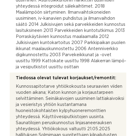
uusiminen. Asuntoikkunoihin hankittiin uusimisen
yhteydessä integroidut sälekaihtimet. 2018
Maalämpöön siirtyminen. Ilmanvaihtokoneiden
uusiminen, iv-kanavien puhdistus ja ilmanvaihdon
säätö 2014 Julkisivujen sekä parvekkeiden kunnostus
lasituksineen 2013 Parvekkeiden kuntotutkimus 2013
Porraskäytävien kunnostus maalaamalla 2012
Julkisivujen kuntokartoitus 2007 Parkkipaikan puolen
ikkunat maalauskunnostettu 2006 Antenniverkko
digikunnostettu 2003 Parvekeikkunat ja -ovet
uusittu 1999 Kattokate uusittu 1998 Alakerran lämpö-
ja vesiputkistot uusittu osittain
Tiedossa olevat tulevat korjaukset/remontit:
Kunnossapitotarve yhtiökokousta seuraavien viiden
vuoden aikana; Katon kunnon ja korjaustarpeen
selvittäminen. Seinäkaivojen uusiminen lattiakaivoiksi
ja vesieristys yhtiön kustantamana
huoneistokohtaisten kylpyhuoneremonttien
yhteydessä. Käyttövesiputkistojen uusinta.
Saunatilojen peruskunnostus linjasaneerauksen
yhteydessä. Yhtiökokous valtuutti 21.05.2025
hallituksen Solmimaan suoritettujen kilpailutusten