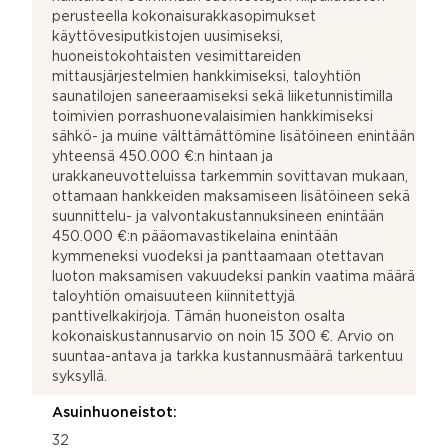
perusteella kokonaisurakkasopimukset
käyttövesiputkistojen uusimiseksi,
huoneistokohtaisten vesimittareiden
mittausjärjestelmien hankkimiseksi, taloyhtiön
saunatilojen saneeraamiseksi sekä liiketunnistimilla
toimivien porrashuonevalaisimien hankkimiseksi
sähkö- ja muine välttämättömine lisätöineen enintään
yhteensä 450.000 €:n hintaan ja
urakkaneuvotteluissa tarkemmin sovittavan mukaan,
ottamaan hankkeiden maksamiseen lisätöineen sekä
suunnittelu- ja valvontakustannuksineen enintään
450.000 €:n pääomavastikelaina enintään
kymmeneksi vuodeksi ja panttaamaan otettavan
luoton maksamisen vakuudeksi pankin vaatima määrä
taloyhtiön omaisuuteen kiinnitettyjä
panttivelkakirjoja. Tämän huoneiston osalta
kokonaiskustannusarvio on noin 15 300 €. Arvio on
suuntaa-antava ja tarkka kustannusmäärä tarkentuu
syksyllä.
Asuinhuoneistot:
32