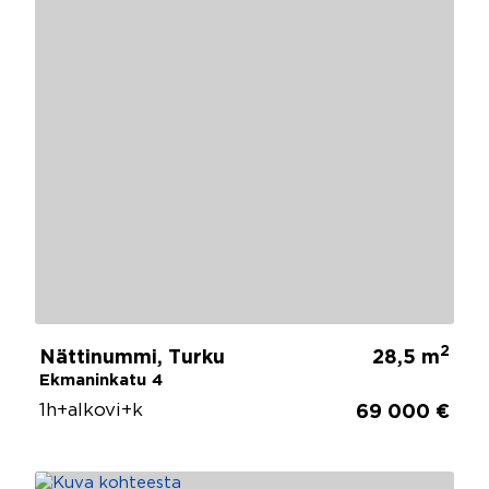
2
Nättinummi, Turku
28,5 m
Ekmaninkatu 4
1h+alkovi+k
69 000 €