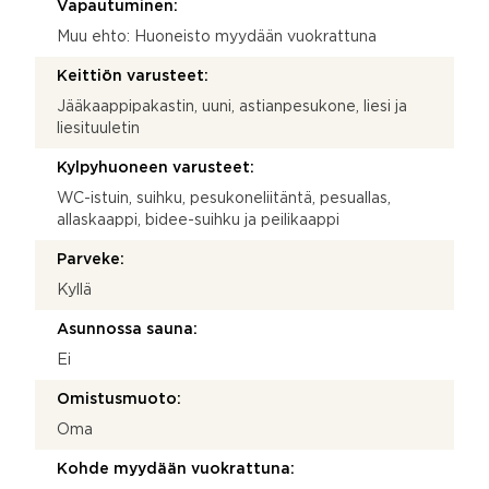
Vapautuminen:
Muu ehto: Huoneisto myydään vuokrattuna
Keittiön varusteet:
Jääkaappipakastin, uuni, astianpesukone, liesi ja
liesituuletin
Kylpyhuoneen varusteet:
WC-istuin, suihku, pesukoneliitäntä, pesuallas,
allaskaappi, bidee-suihku ja peilikaappi
Parveke:
Kyllä
Asunnossa sauna:
Ei
Omistusmuoto:
Oma
Kohde myydään vuokrattuna: