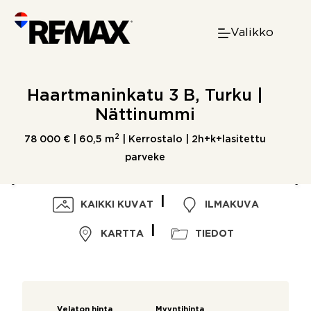
Skip
to
Valikko
content
Haartmaninkatu 3 B, Turku |
Nättinummi
2
78 000 € |
60,5 m
| Kerrostalo | 2h+k+lasitettu
parveke
KAIKKI KUVAT
ILMAKUVA
KARTTA
TIEDOT
Velaton hinta
Myyntihinta