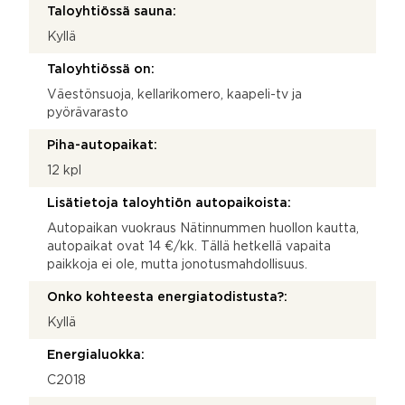
Taloyhtiössä sauna:
Kyllä
Taloyhtiössä on:
Väestönsuoja, kellarikomero, kaapeli-tv ja
pyörävarasto
Piha-autopaikat:
12 kpl
Lisätietoja taloyhtiön autopaikoista:
Autopaikan vuokraus Nätinnummen huollon kautta,
autopaikat ovat 14 €/kk. Tällä hetkellä vapaita
paikkoja ei ole, mutta jonotusmahdollisuus.
Onko kohteesta energiatodistusta?:
Kyllä
Energialuokka:
C2018