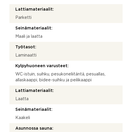
Lattiamateriaalit:
Parketti
Seinämateriaalit:
Maali ja laatta
Työtasot:
Laminaatti
Kylpyhuoneen varusteet:
WC-istuin, suihku, pesukoneliitäntä, pesuallas,
allaskaappi, bidee-suihku ja peilikaappi
Lattiamateriaalit:
Laatta
Seinämateriaalit:
Kaakeli
Asunnossa sauna: