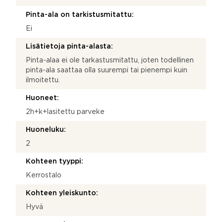
Pinta-ala on tarkistusmitattu:
Ei
Lisätietoja pinta-alasta:
Pinta-alaa ei ole tarkastusmitattu, joten todellinen
pinta-ala saattaa olla suurempi tai pienempi kuin
ilmoitettu.
Huoneet:
2h+k+lasitettu parveke
Huoneluku:
2
Kohteen tyyppi:
Kerrostalo
Kohteen yleiskunto:
Hyvä