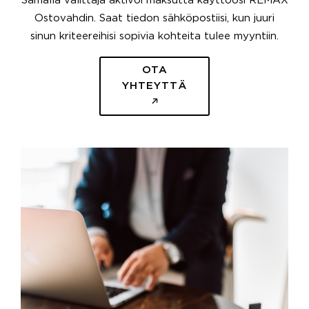
Samalla välittäjä aktivoi maksutta käyttöösi REMAX
Ostovahdin. Saat tiedon sähköpostiisi, kun juuri
sinun kriteereihisi sopivia kohteita tulee myyntiin.
OTA
YHTEYTTÄ