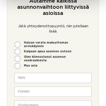
Autamme kaikissa
asunnonvaihtoon liittyvissä
asioissa
Jätä yhteydenottopyyntö, niin jutellaan
lisää.
M
Haluan varata maksuttoman
i
arviokäynnin
t
Kaipaan apua asunnon ostoon
e
Olen kiinnostunut asunnon
n
vuokrauksesta
v
Muu asia
o
i
N
m
i
m
m
e
i
P
o
*
u
l
h
l
e
P
a