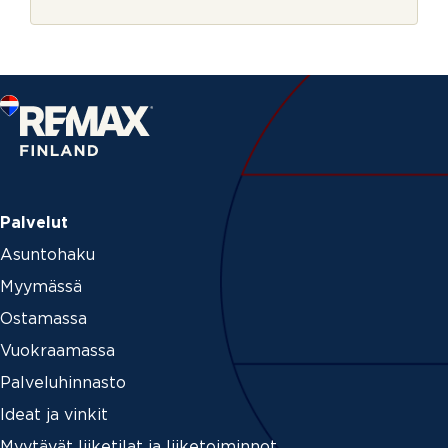
r
i
j
n
e
Palvelut
Asuntohaku
Myymässä
Ostamassa
Vuokraamassa
Palveluhinnasto
Ideat ja vinkit
Myytävät liiketilat ja liiketoiminnot