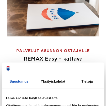
PALVELUT ASUNNON OSTAJALLE
REMAX Easy – kattava
palvelupaketti asunnon ostoon
REMAX Easy on palvelupakettimme asunnon
ostajille.
Tee ostotoimeksianto ja etsimme juuri
Suostumus
Yksityiskohdat
Tietoja
sinulle sopivan kodin, eikä sinun tarvitse nähdä
vaivaa sen löytämiseksi.
Tämä sivusto käyttää evästeitä
Hoidamme koko ostoprosessin puolestasi.
Käytämme evästeitä tarjoamamme sisällön ja mainosten