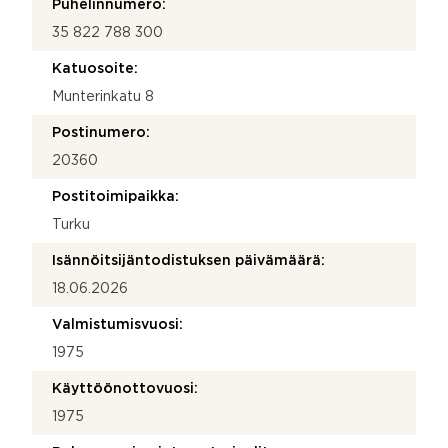
Puhelinnumero:
35 822 788 300
Katuosoite:
Munterinkatu 8
Postinumero:
20360
Postitoimipaikka:
Turku
Isännöitsijäntodistuksen päivämäärä:
18.06.2026
Valmistumisvuosi:
1975
Käyttöönottovuosi:
1975