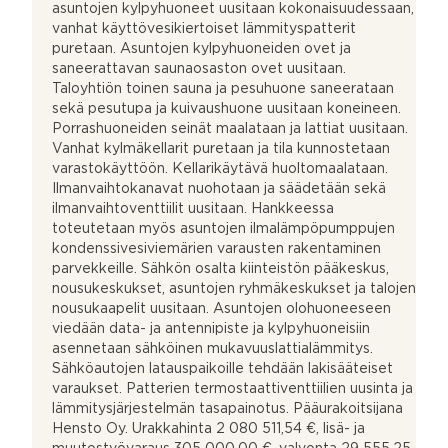
asuntojen kylpyhuoneet uusitaan kokonaisuudessaan,
vanhat käyttövesikiertoiset lämmityspatterit
puretaan. Asuntojen kylpyhuoneiden ovet ja
saneerattavan saunaosaston ovet uusitaan.
Taloyhtiön toinen sauna ja pesuhuone saneerataan
sekä pesutupa ja kuivaushuone uusitaan koneineen.
Porrashuoneiden seinät maalataan ja lattiat uusitaan.
Vanhat kylmäkellarit puretaan ja tila kunnostetaan
varastokäyttöön. Kellarikäytävä huoltomaalataan.
Ilmanvaihtokanavat nuohotaan ja säädetään sekä
ilmanvaihtoventtiilit uusitaan. Hankkeessa
toteutetaan myös asuntojen ilmalämpöpumppujen
kondenssivesiviemärien varausten rakentaminen
parvekkeille. Sähkön osalta kiinteistön pääkeskus,
nousukeskukset, asuntojen ryhmäkeskukset ja talojen
nousukaapelit uusitaan. Asuntojen olohuoneeseen
viedään data- ja antennipiste ja kylpyhuoneisiin
asennetaan sähköinen mukavuuslattialämmitys.
Sähköautojen latauspaikoille tehdään lakisääteiset
varaukset. Patterien termostaattiventtiilien uusinta ja
lämmitysjärjestelmän tasapainotus. Pääurakoitsijana
Hensto Oy. Urakkahinta 2 080 511,54 €, lisä- ja