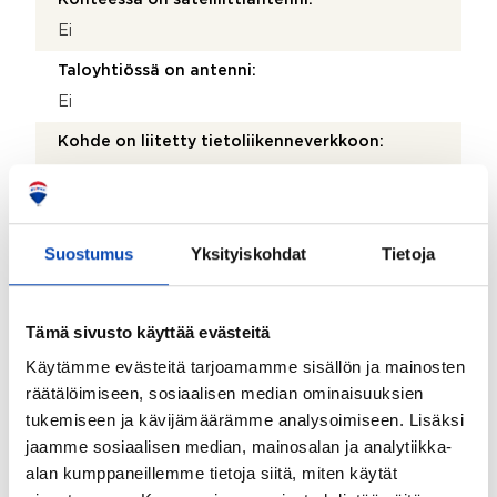
Ei
Taloyhtiössä on antenni:
Ei
Kohde on liitetty tietoliikenneverkkoon:
Kyllä
Kohteen yleiskunto:
Tyydyttävä
Suostumus
Yksityiskohdat
Tietoja
Kohde myydään kalustettuna:
Ei
Tämä sivusto käyttää evästeitä
Käytämme evästeitä tarjoamamme sisällön ja mainosten
Taloyhtiö
räätälöimiseen, sosiaalisen median ominaisuuksien
tukemiseen ja kävijämäärämme analysoimiseen. Lisäksi
Taloyhtiön nimi:
jaamme sosiaalisen median, mainosalan ja analytiikka-
Asunto Oy Turun Pohjoiskaari
alan kumppaneillemme tietoja siitä, miten käytät