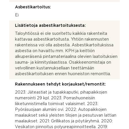
Asbestikartoitus:
Ei
Lisätietoja asbestikartoituksesta:
Taloyhtiössä ei ole suoritettu kaikkia rakenteita
kattavaa asbestikartoitusta. Yhtiön rakennusten
rakenteissa voi olla asbestia. Asbestikartoituksissa
asbestia on havaittu mm. KPH ja keittiön
alkuperäisenä pintamateriaalina olevien laatoituksien
sauma- ja kiinnityslaastissa. Osakkeenomistaja on
velvollinen kustannuksellaan teettämään
asbestikartoituksen ennen huoneiston remonttia.
Rakennukseen tehdyt korjaukset/remontit:
2023: Jäteastiat ja tupakkaputki, pihapaikkojen
numerointi 29 kpl. 2023: Porrashuoneisiin
liiketunnistimella toimivat valaisimet. 2023:
Pyöräsuojaan alumiini ovi. 2022: Autopaikkojen
maalaukset sekä yleisten tilojen ja pesutuvan lattian
maalaukset. 2021: Grillikatos ja pöytäryhmä. 2020:
Vesikaton pinnoitus polyureapinnoitteella. 2019: