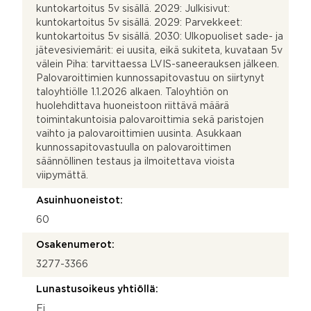
kuntokartoitus 5v sisällä. 2029: Julkisivut:
kuntokartoitus 5v sisällä. 2029: Parvekkeet:
kuntokartoitus 5v sisällä. 2030: Ulkopuoliset sade- ja
jätevesiviemärit: ei uusita, eikä sukiteta, kuvataan 5v
välein Piha: tarvittaessa LVIS-saneerauksen jälkeen.
Palovaroittimien kunnossapitovastuu on siirtynyt
taloyhtiölle 1.1.2026 alkaen. Taloyhtiön on
huolehdittava huoneistoon riittävä määrä
toimintakuntoisia palovaroittimia sekä paristojen
vaihto ja palovaroittimien uusinta. Asukkaan
kunnossapitovastuulla on palovaroittimen
säännöllinen testaus ja ilmoitettava vioista
viipymättä.
Asuinhuoneistot:
60
Osakenumerot:
3277-3366
Lunastusoikeus yhtiöllä:
Ei