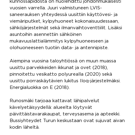
kunnossapidosta on huolehdittu johdonmukaisesti
vuosien varrella. Juuri valmistuneen LVIS-
saneerauksen yhteydessä uusittiin käyttövesi- ja
viemäriputket, kylpyhuoneet kokonaisuudessaan,
sähköjärjestelmät sekä ilmanvaihtoventtiilit. Lisäksi
asuntoihin asennettiin sähköinen
mukavuuslattialämmitys kylpyhuoneeseen ja
olohuoneeseen tuotiin data- ja antennipiste.
Aiempina vuosina taloyhtiössä on muun muassa
uusittu parvekkeiden ikkunat ja ovet (2018),
pinnoitettu vesikatto polyurealla (2020) sekä
uusittu porraskäytävien lukitus Iloq-järjestelmäksi.
Energialuokka on E (2018).
Runosmäki tarjoaa kattavat lähipalvelut
kävelyetäisyydellä: alueelta löytyvät
päivittäistavarakaupat, terveysasema ja apteekki.
Bussiyhteydet Turun keskustaan ovat sujuvat aivan
kodin läheltä.