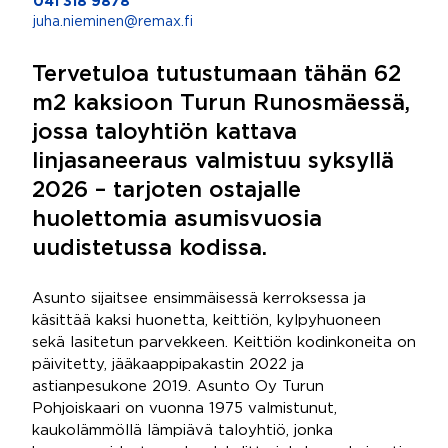
041 318 9878
juha.nieminen@remax.fi
Tervetuloa tutustumaan tähän 62
m2 kaksioon Turun Runosmäessä,
jossa taloyhtiön kattava
linjasaneeraus valmistuu syksyllä
2026 – tarjoten ostajalle
huolettomia asumisvuosia
uudistetussa kodissa.
Asunto sijaitsee ensimmäisessä kerroksessa ja
käsittää kaksi huonetta, keittiön, kylpyhuoneen
sekä lasitetun parvekkeen. Keittiön kodinkoneita on
päivitetty, jääkaappipakastin 2022 ja
astianpesukone 2019. Asunto Oy Turun
Pohjoiskaari on vuonna 1975 valmistunut,
kaukolämmöllä lämpiävä taloyhtiö, jonka