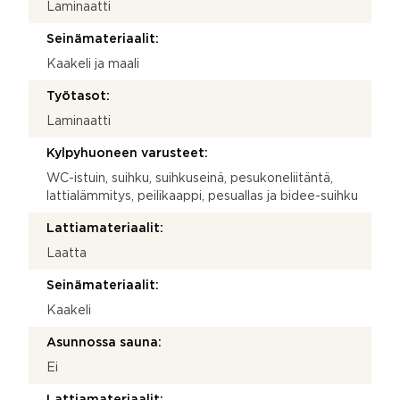
Laminaatti
Seinämateriaalit:
Kaakeli ja maali
Työtasot:
Laminaatti
Kylpyhuoneen varusteet:
WC-istuin, suihku, suihkuseinä, pesukoneliitäntä,
lattialämmitys, peilikaappi, pesuallas ja bidee-suihku
Lattiamateriaalit:
Laatta
Seinämateriaalit:
Kaakeli
Asunnossa sauna:
Ei
Lattiamateriaalit: