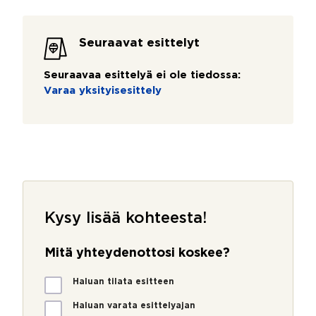
Seuraavat esittelyt
Seuraavaa esittelyä ei ole tiedossa:
Varaa yksityisesittely
Kysy lisää kohteesta!
Mitä yhteydenottosi koskee?
M
Haluan tilata esitteen
i
t
Haluan varata esittelyajan