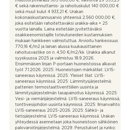
muutostyövaraus 305 000,00 €, valvonta 29 555,25
€ sekä rakennuttamis- ja rahoituskulut 140 000,00 €
sekä muut kulut 4 933,21 €. Urakan
kokonaiskustannusarvio yhteensä 2.560 000,00 €,
joka esitetään rahoitettavaksi urakka-aika + 25
vuotta lainalla. Laina esitetään jyvitettäväksi
osakkeenomistajille toteutuneiden kustannuksien
mukaan hankkeen valmistuttua. Arvioitu hankeosuus
770,16 €/m2 ja lainan alussa kuukausittainen
rahoitusvastike on n. 4,50 €/m2/kk. Urakka alkanut
syyskuussa 2025 ja valmistuu 18.9.2026.
Ensimmäisen linjan P-portaan huoneistoissa alkavat
työt 7.1.2026. 2025: Huoneistojen märkätilat: LVIS-
saneeraus käynnissä. 2025: Yleiset tilat: LVIS-
saneeraus käynnissä. 2025: Lämmitysjärjestelmä:
patterien termostaattiventtiilien uusinta ja
lämmitysjärjestelmän tasapainoitus käynnissä. 2025:
Vesi- ja viemärijärjestelmä: LVIS-saneeraus käynnissä,
tonttivesijohdon uusinta käynnissä. 2025: Ilmanvaihto:
LVIS-saneeraus 2025-2026. 2025: Sähkö- ja
tietojärjestelmä: LVIS-saneeraus käynnissä. Urakan
yhteydessä asennetaan joka huoneistoon sähköinen
palovaroitinjärjestelmä. 2029: Perustukset ja runko: