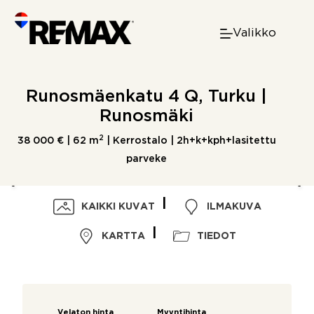
Skip
to
Valikko
content
Runosmäenkatu 4 Q, Turku |
Runosmäki
2
38 000 € |
62 m
| Kerrostalo | 2h+k+kph+lasitettu
parveke
KAIKKI KUVAT
ILMAKUVA
KARTTA
TIEDOT
Velaton hinta
Myyntihinta