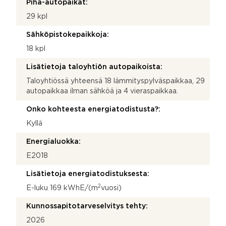
Piha-autopaikat:
29 kpl
Sähköpistokepaikkoja:
18 kpl
Lisätietoja taloyhtiön autopaikoista:
Taloyhtiössä yhteensä 18 lämmityspylväspaikkaa, 29
autopaikkaa ilman sähköä ja 4 vieraspaikkaa.
Onko kohteesta energiatodistusta?:
Kyllä
Energialuokka:
E2018
Lisätietoja energiatodistuksesta:
2
E-luku 169 kWhE/(m
vuosi)
Kunnossapitotarveselvitys tehty:
2026