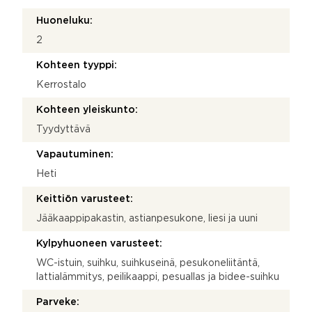
Huoneluku:
2
Kohteen tyyppi:
Kerrostalo
Kohteen yleiskunto:
Tyydyttävä
Vapautuminen:
Heti
Keittiön varusteet:
Jääkaappipakastin, astianpesukone, liesi ja uuni
Kylpyhuoneen varusteet:
WC-istuin, suihku, suihkuseinä, pesukoneliitäntä,
lattialämmitys, peilikaappi, pesuallas ja bidee-suihku
Parveke: