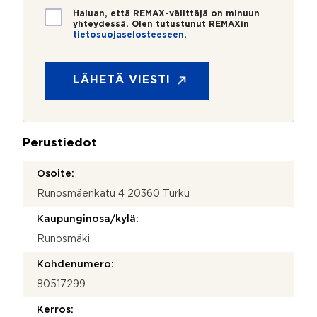
*
*
T
Haluan, että REMAX-välittäjä on minuun
i
yhteydessä. Olen tutustunut REMAXin
tietosuojaselosteeseen
.
e
t
o
s
LÄHETÄ VIESTI
u
o
j
a
Perustiedot
*
Osoite:
Runosmäenkatu 4 20360 Turku
Kaupunginosa/kylä:
Runosmäki
Kohdenumero:
80517299
Kerros: