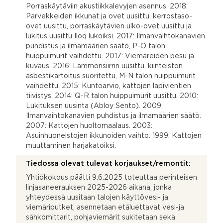
Porraskäytäviin akustiikkalevyjen asennus. 2018:
Parvekkeiden ikkunat ja ovet uusittu, kerrostaso-
ovet uusittu, porraskäytävien ulko-ovet uusittu ja
lukitus uusittu Iloq lukoiksi. 2017: Ilmanvaihtokanavien
puhdistus ja ilmamäärien säätö, P-O talon
huippuimurit vaihdettu. 2017: Viemäreiden pesu ja
kuvaus. 2016: Lämmönsiirrin uusittu, kiinteistön
asbestikartoitus suoritettu, M-N talon huippuimurit
vaihdettu. 2015: Kuntoarvio, kattojen läpivientien
tiivistys. 2014: Q-R talon huippuimurit uusittu. 2010:
Lukituksen uusinta (Abloy Sento). 2009:
Ilmanvaihtokanavien puhdistus ja ilmamäärien säätö.
2007: Kattojen huoltomaalaus. 2003:
Asuinhuoneistojen ikkunoiden vaihto. 1999: Kattojen
muuttaminen harjakatoiksi.
Tiedossa olevat tulevat korjaukset/remontit:
Yhtiökokous päätti 9.6.2025 toteuttaa perinteisen
linjasaneerauksen 2025-2026 aikana, jonka
yhteydessä uusitaan talojen käyttövesi- ja
viemäriputket, asennetaan etäluettavat vesi-ja
sähkömittarit, pohjaviemärit sukitetaan sekä