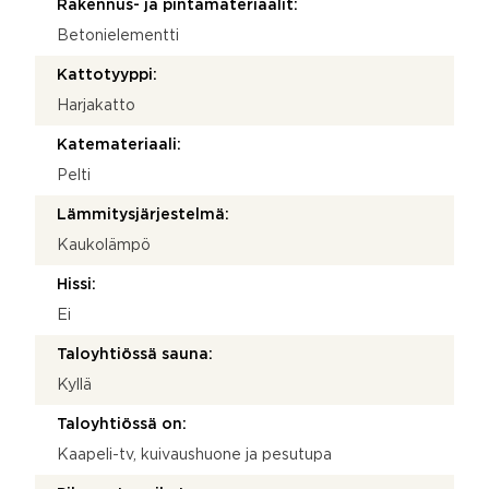
Rakennus- ja pintamateriaalit:
Betonielementti
Kattotyyppi:
Harjakatto
Katemateriaali:
Pelti
Lämmitysjärjestelmä:
Kaukolämpö
Hissi:
Ei
Taloyhtiössä sauna:
Kyllä
Taloyhtiössä on:
Kaapeli-tv, kuivaushuone ja pesutupa