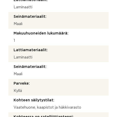
Laminaatti
Seinämateriaalit:
Maali
Makuuhuoneiden lukumäärä:
1
Lattiamateriaalit:
Laminaatti
Seinämateriaalit:
Maali
Parveke:
Kyllä
Kohteen säilytystilat:
Vaatehuone, kaapistot ja häkkivarasto
Kohteessa on satelliittiantenni: