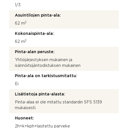
1/3
Asuintilojen pinta-ala:
2
62 m
Kokonaispinta-ala:
2
62 m
Pinta-alan peruste:
Yhtiöjärjestyksen mukainen ja
isännöitsijäntodistuksen mukainen
Pinta-ala on tarkistusmitattu:
Ei
Lisätietoja pinta-alasta:
Pinta-alaa ei ole mitattu standardin SFS 5139
mukaisesti.
Huoneet:
2h+k+kph+lasitettu parveke