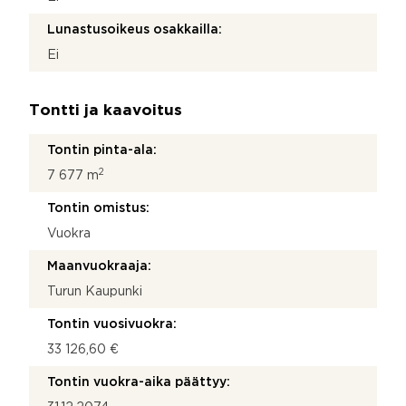
Lunastusoikeus osakkailla:
Ei
Tontti ja kaavoitus
Tontin pinta-ala:
2
7 677 m
Tontin omistus:
Vuokra
Maanvuokraaja:
Turun Kaupunki
Tontin vuosivuokra:
33 126,60 €
Tontin vuokra-aika päättyy: