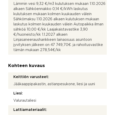
Lämmin vesi 9,32 €/m3 kulutuksen mukaan 1.10.2026
alkaen Sähköennakko 0,14 €/kWh laskutus
kulutuksen mukaan kolmen kuukauden välein
Sähkömaksu 1.10.2026 alkaen kulutuksen mukaan
laskutus kolmen kuukauden välein Autopaikka ilman
sähköä 10,00 €/kk Laajakaistavastike 3,90
€/huoneisto/kk 1.1.2027 alkaen
Linjasaneeraushankkeen lainaosuus asuntoon
jyvityksen jälkeen on 47 749,70€. ja rahoitusvastike
tämän mukaan 278,54€/kk
Kohteen kuvaus
Keittiön varusteet:
Jääkaappipakastin, astianpesukone, liesi ja uuni
Liesi:
Valurautaliesi
Lattiamateriaalit: