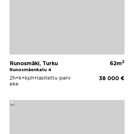
2
Runosmäki, Turku
62m
Runosmäenkatu 4
2h+k+kph+lasitettu parv
38 000 €
eke