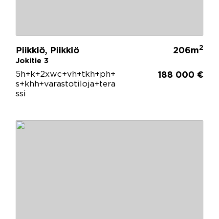
2
Piikkiö, Piikkiö
206m
Jokitie 3
5h+k+2xwc+vh+tkh+ph+
188 000 €
s+khh+varastotiloja+tera
ssi