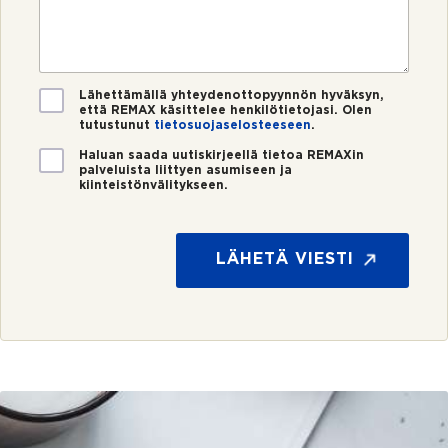
r
o
s
o
s
t
*
t
i
i
*
V
Lähettämällä yhteydenottopyynnön hyväksyn,
että REMAX käsittelee henkilötietojasi. Olen
a
tutustunut
tietosuojaselosteeseen
.
h
v
U
Haluan saada uutiskirjeellä tietoa REMAXin
i
palveluista liittyen asumiseen ja
u
kiinteistönvälitykseen.
s
t
t
i
u
s
s
k
LÄHETÄ VIESTI
*
i
r
j
e