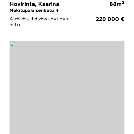
2
Hovirinta, Kaarina
88m
Mäkitupalaisenkatu 4
4h+k+kph+s+wc+vh+var
229 000 €
asto