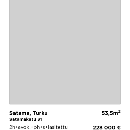
2
Satama, Turku
53,5m
Satamakatu 31
2h+avok.+ph+s+lasitettu
228 000 €