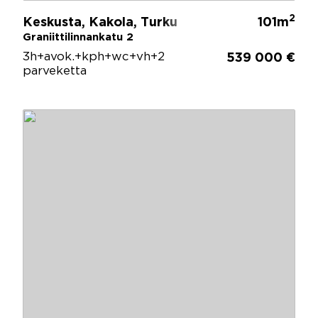
2
Keskusta, Kakola, Turku
101m
Graniittilinnankatu 2
3h+avok.+kph+wc+vh+2
539 000 €
parveketta