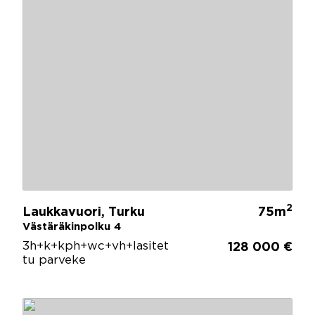
2
Laukkavuori, Turku
75m
Västäräkinpolku 4
3h+k+kph+wc+vh+lasitet
128 000 €
tu parveke