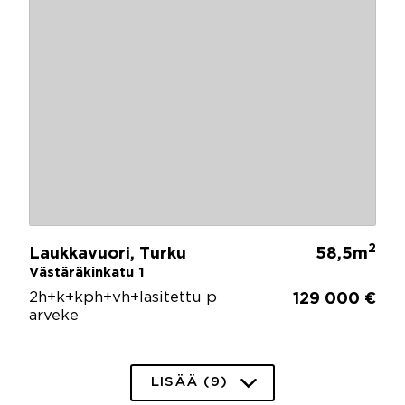
2
Laukkavuori, Turku
58,5m
Västäräkinkatu 1
2h+k+kph+vh+lasitettu p
129 000 €
arveke
LISÄÄ (9)