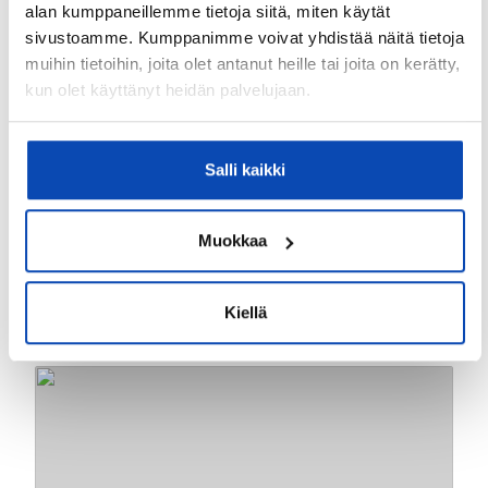
alan kumppaneillemme tietoja siitä, miten käytät
sivustoamme. Kumppanimme voivat yhdistää näitä tietoja
muihin tietoihin, joita olet antanut heille tai joita on kerätty,
kun olet käyttänyt heidän palvelujaan.
Salli kaikki
2
Soikallio, Naantali
116,5m
Muokkaa
Kartanonkaari 1
4h+k+khh+kph+s+2wc+3
255 000 €
vh
Kiellä