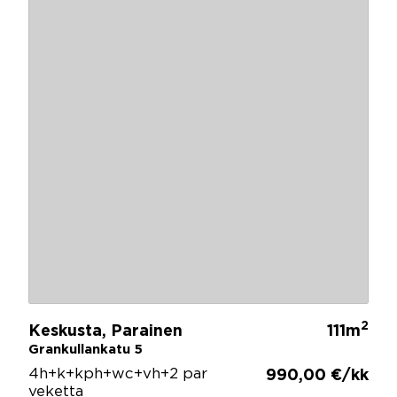
2
Keskusta, Parainen
111m
Grankullankatu 5
4h+k+kph+wc+vh+2 par
990,00 €/kk
veketta