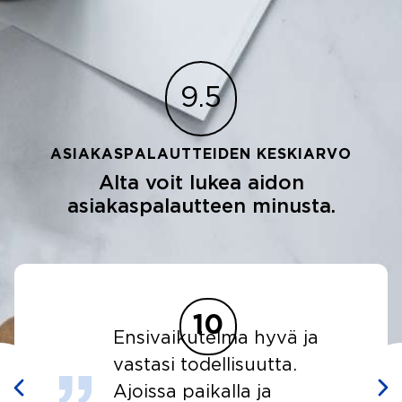
9.5
ASIAKASPALAUTTEIDEN KESKIARVO
Alta voit lukea aidon
asiakaspalautteen minusta.
10
ä ja
Kaikki meni sujuvasti
a.
tai sujui hyvin. Joka
kerta kun kysyin sain