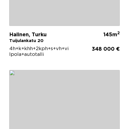
2
Halinen, Turku
145m
Tuijulankatu 20
4h+k+khh+2kph+s+vh+vi
348 000 €
lpola+autotalli