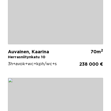
2
Auvainen, Kaarina
70m
Herrasniitynkatu 10
3h+avok+wc+kph/wc+s
238 000 €