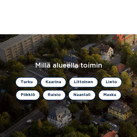
Millä alueella toimin
Turku
Kaarina
Littoinen
Lieto
Piikkiö
Raisio
Naantali
Masku