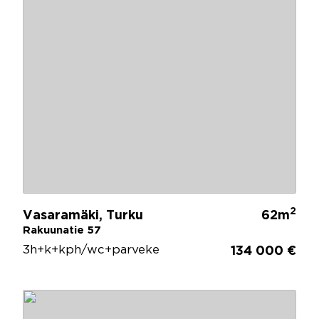
2
Vasaramäki, Turku
62m
Rakuunatie 57
3h+k+kph/wc+parveke
134 000 €