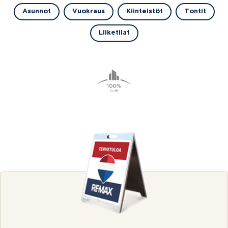
Asunnot
Vuokraus
Kiinteistöt
Tontit
Liiketilat