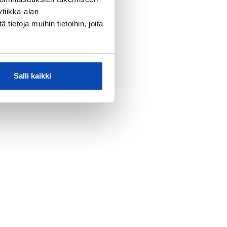
tiikka-alan
ietoja muihin tietoihin, joita
Salli kaikki