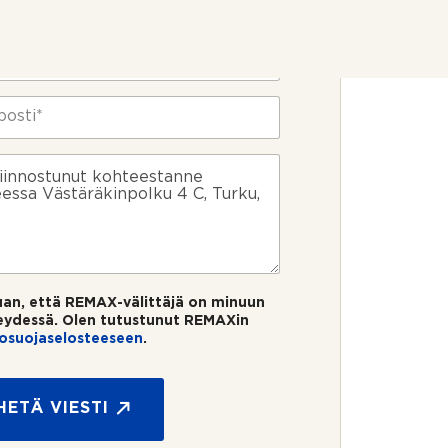
uan, että REMAX-välittäjä on minuun
eydessä. Olen tutustunut REMAXin
tosuojaselosteeseen
.
HETÄ VIESTI