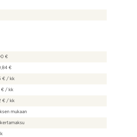
00 €
0,84 €
 € / kk
 € / kk
 € / kk
uksen mukaan
 kertamaksu
kk