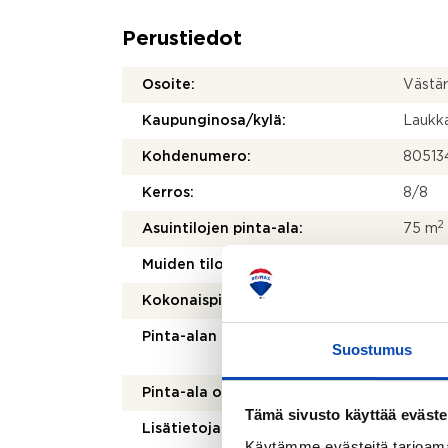
Perustiedot
Osoite:
Västär
Kaupunginosa/kylä:
Laukk
Kohdenumero:
80513
Kerros:
8/8
2
Asuintilojen pinta-ala:
75 m
2
Muiden tilojen pinta-ala:
0 m
2
Kokonaispinta-ala:
75 m
Pinta-alan peruste:
Yhtiöj
Suostumus
mukai
Pinta-ala on tarkistusmitattu:
Ei
Tämä sivusto käyttää eväste
Lisätietoja pinta-alasta:
Ei tar
Käytämme evästeitä tarjoama