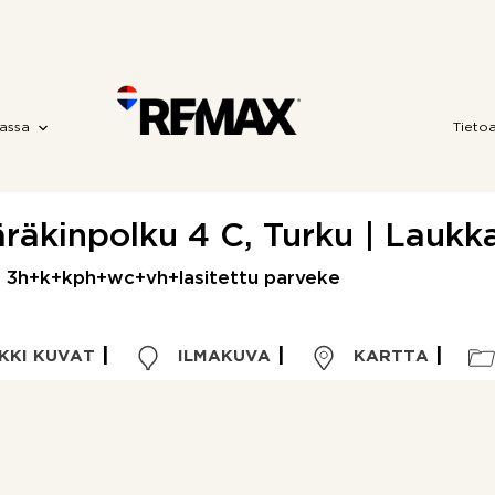
assa
Tieto
räkinpolku 4 C, Turku | Laukk
| 3h+k+kph+wc+vh+lasitettu parveke
KKI KUVAT
ILMAKUVA
KARTTA
Kohdetyyppi