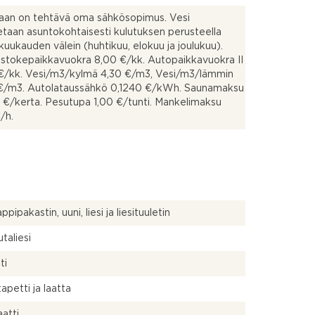
aan on tehtävä oma sähkösopimus. Vesi
etaan asuntokohtaisesti kulutuksen perusteella
 kuukauden välein (huhtikuu, elokuu ja joulukuu).
stokepaikkavuokra 8,00 €/kk. Autopaikkavuokra II
€/kk. Vesi/m3/kylmä 4,30 €/m3, Vesi/m3/lämmin
 €/m3. Autolataussähkö 0,1240 €/kWh. Saunamaksu
 €/kerta. Pesutupa 1,00 €/tunti. Mankelimaksu
/h.
pipakastin, uuni, liesi ja liesituuletin
taliesi
ti
tapetti ja laatta
atti