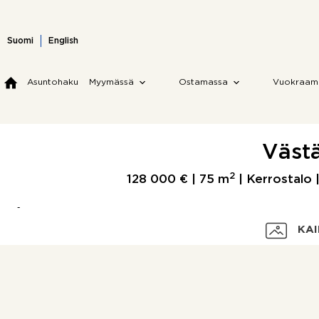
Skip
to
content
Suomi
English
Asuntohaku
Myymässä
Ostamassa
Vuokraam
Västä
2
128 000 € |
75 m
| Kerrostalo 
KAI
Velaton hinta
Myyntihinta