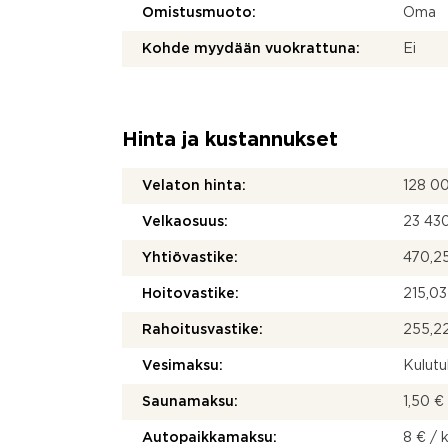
Omistusmuoto:
Oma
Kohde myydään vuokrattuna:
Ei
Hinta ja kustannukset
Velaton hinta:
128 0
Velkaosuus:
23 43
Yhtiövastike:
470,25
Hoitovastike:
215,03
Rahoitusvastike:
255,22
Vesimaksu:
Kulut
Saunamaksu:
1,50 €
Autopaikkamaksu:
8 € / 