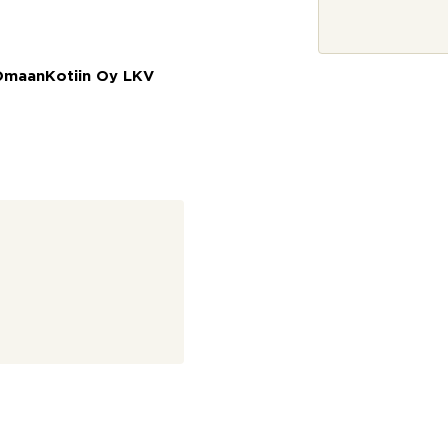
j
a
*
 OmaanKotiin Oy LKV