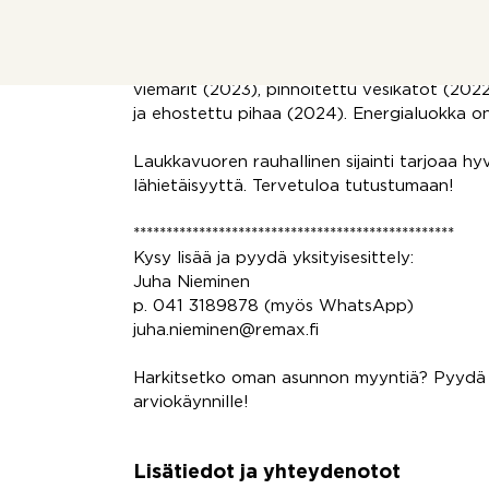
laaja linjasaneeraus vuonna 2020, jonka yht
sähköt ja vesikalusteet sekä siirryttiin maa
lämmöntalteenottoon. Viime vuosina on uus
viemärit (2023), pinnoitettu vesikatot (202
ja ehostettu pihaa (2024). Energialuokka on
Laukkavuoren rauhallinen sijainti tarjoaa hy
lähietäisyyttä. Tervetuloa tutustumaan!
*************************************************
Kysy lisää ja pyydä yksityisesittely:
Juha Nieminen
p. 041 3189878 (myös WhatsApp)
juha.nieminen@remax.fi
Harkitsetko oman asunnon myyntiä? Pyydä 
arviokäynnille!
Lisätiedot ja yhteydenotot