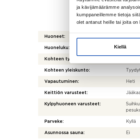
kohtei
ja kävijämäärämme analysoim
olenna
mittau
kumppaneillemme tietoja siitä
laskett
olet antanut heille tai joita o
olla e
Huoneet:
3h+k+
Kiellä
Huoneluku:
3
Kohteen tyyppi:
Kerros
Kohteen yleiskunto:
Tyydy
Vapautuminen:
Heti
Keittiön varusteet:
Jääkaap
Kylpyhuoneen varusteet:
Suihku,
pesuko
Parveke:
Kyllä
Asunnossa sauna:
Ei