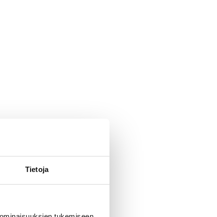
Tietoja
 ominaisuuksien tukemiseen