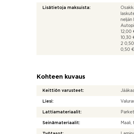
Lisätietoja maksuista:
Osakk
laskut
neljän
Autopi
12,00 
10,30
2 0,50
0,50 €
Kohteen kuvaus
Keittiön varusteet:
Jääkaap
Liesi:
Valurau
Lattiamateriaalit:
Parket
Seinämateriaalit:
Maali, 
Työtasot:
Lamina