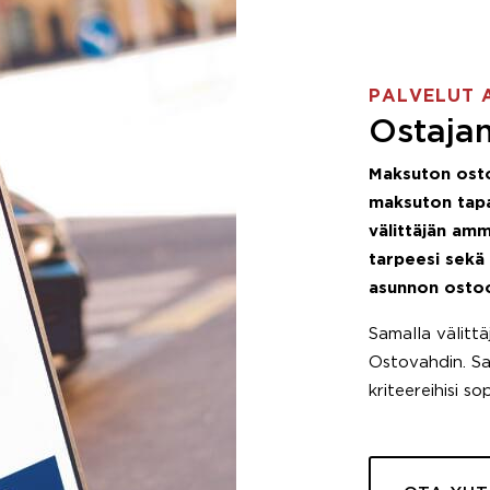
PALVELUT 
Ostajan
Maksuton ost
maksuton tapa
välittäjän amm
tarpeesi sekä
asunnon osto
Samalla välitt
Ostovahdin. Saa
kriteereihisi so