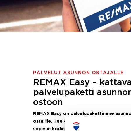
PALVELUT ASUNNON OSTAJALLE
REMAX Easy – kattav
palvelupaketti asunno
ostoon
REMAX Easy on palvelupakettimme asunn
ostajille.
Tee ostotoimeksianto ja etsimme j
sopivan kodin, eikä sinun tarvitse nähdä va