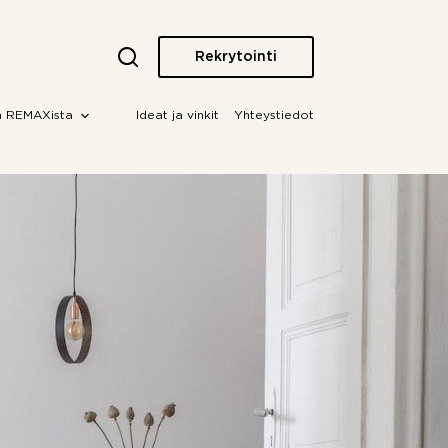
Rekrytointi
a REMAXista
Ideat ja vinkit
Yhteystiedot