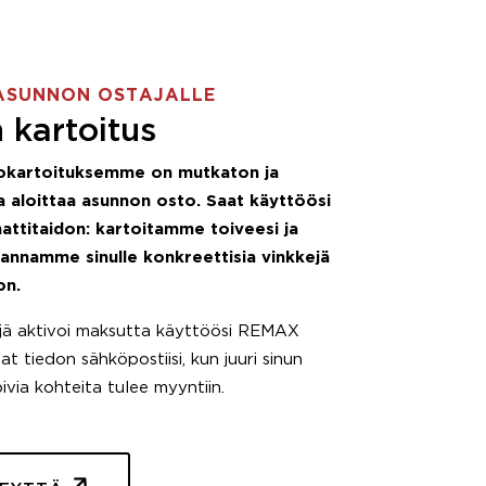
ASUNNON OSTAJALLE
 kartoitus
okartoituksemme on mutkaton ja
 aloittaa asunnon osto. Saat käyttöösi
attitaidon: kartoitamme toiveesi ja
 annamme sinulle konkreettisia vinkkejä
on.
äjä aktivoi maksutta käyttöösi REMAX
t tiedon sähköpostiisi, kun juuri sinun
pivia kohteita tulee myyntiin.