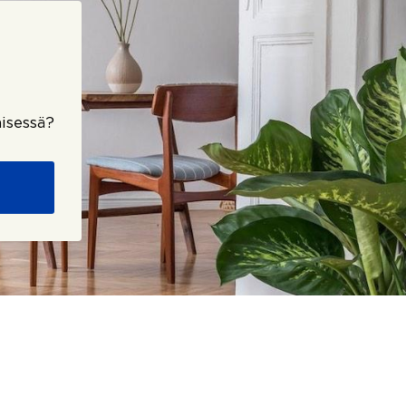
isessä?