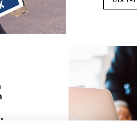
OTA YH
a
n
on
uuri sinulle
ivaa sen