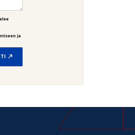
elee
umiseen ja
TI