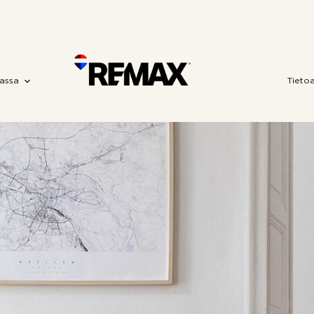
assa
Tieto