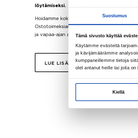
löytämiseksi.
Suostumus
Hoidamme koko ostoprosessin puolestasi.
Ostotoimeksiantopalvelumme sopii myös esimer
ja vapaa-ajan asuntojen ostoon.
Tämä sivusto käyttää eväste
Käytämme evästeitä tarjoama
ja kävijämäärämme analysoim
kumppaneillemme tietoja siitä
LUE LISÄÄ
olet antanut heille tai joita o
Kiellä