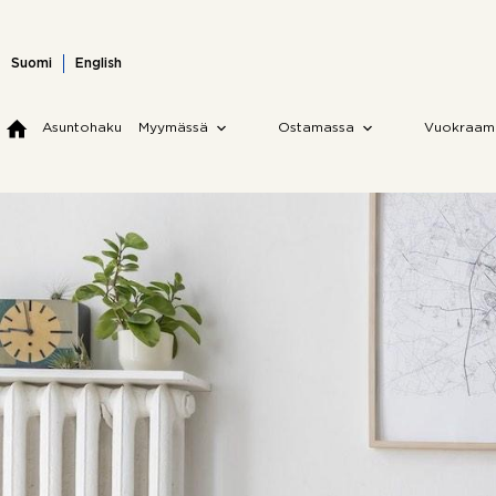
Skip
to
content
Suomi
English
Asuntohaku
Myymässä
Ostamassa
Vuokraam