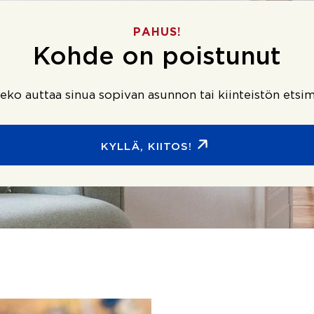
PAHUS!
Kohde on poistunut
ko auttaa sinua sopivan asunnon tai kiinteistön etsim
KYLLÄ, KIITOS!