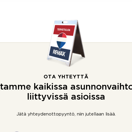
OTA YHTEYTTÄ
tamme kaikissa asunnonvaiht
liittyvissä asioissa
Jätä yhteydenottopyyntö, niin jutellaan lisää.