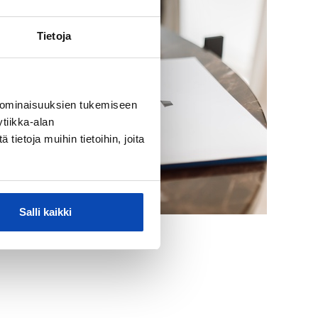
Tietoja
 ominaisuuksien tukemiseen
tiikka-alan
ietoja muihin tietoihin, joita
Salli kaikki