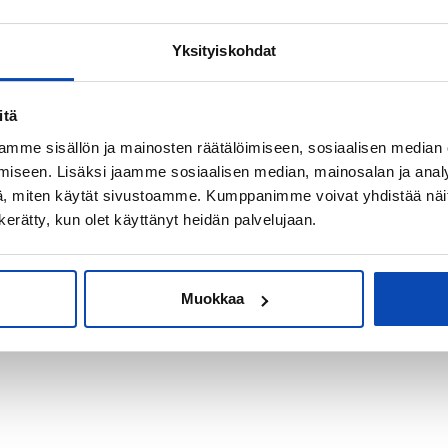
Yksityiskohdat
kiksi sijoitus-
itä
mme sisällön ja mainosten räätälöimiseen, sosiaalisen median
iseen. Lisäksi jaamme sosiaalisen median, mainosalan ja analy
, miten käytät sivustoamme. Kumppanimme voivat yhdistää näitä t
n kerätty, kun olet käyttänyt heidän palvelujaan.
Muokkaa