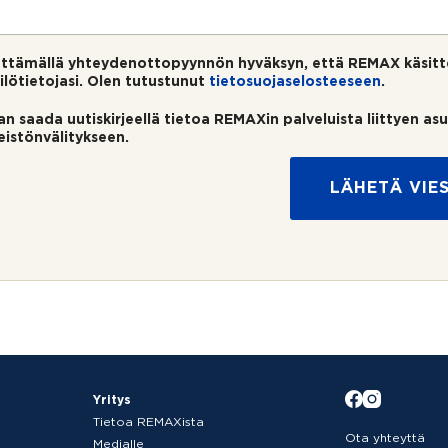
ttämällä yhteydenottopyynnön hyväksyn, että REMAX käsitt
ilötietojasi. Olen tutustunut
tietosuojaselosteeseen
.
an saada uutiskirjeellä tietoa REMAXin palveluista liittyen as
teistönvälitykseen.
LÄHETÄ VIES
Yritys
Tietoa REMAXista
Ota yhteyttä
Medialle