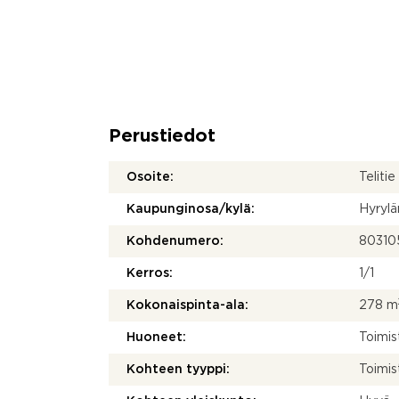
Perustiedot
Osoite:
Teliti
Kaupunginosa/kylä:
Hyrylä
Kohdenumero:
80310
Kerros:
1/1
Kokonaispinta-ala:
278 m
Huoneet:
Toimi
Kohteen tyyppi:
Toimis