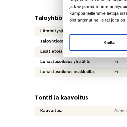
ja kävijämäärämme analysoim
kumppaneillemme tietoja siitä
Taloyhtiö
olet antanut heille tai joita o
Lämmitysjärjestelmä:
Kauko
Taloyhtiössä sauna:
Ei
Kiellä
Lisätietoja autopaikasta:
Toimit
Lunastusoikeus yhtiöllä:
Ei
Lunastusoikeus osakkailla:
Ei
Tontti ja kaavoitus
Kaavoitus:
Asema