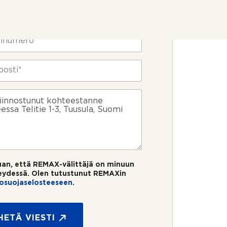
uan, että REMAX-välittäjä on minuun
eydessä. Olen tutustunut REMAXin
tosuojaselosteeseen
.
HETÄ VIESTI