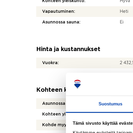
Kohteen yleiskunto:
Hyvä
Vapautuminen:
Heti
Asunnossa sauna:
Ei
Hinta ja kustannukset
Vuokra:
2 432
Kohteen kuvaus
Suostumus
Asunnossa sauna:
Ei
Kohteen yleiskunto:
Hyvä
Tämä sivusto käyttää eväste
Kohde myydään kalustettuna:
Ei
Käytämme evästeitä tarjoama