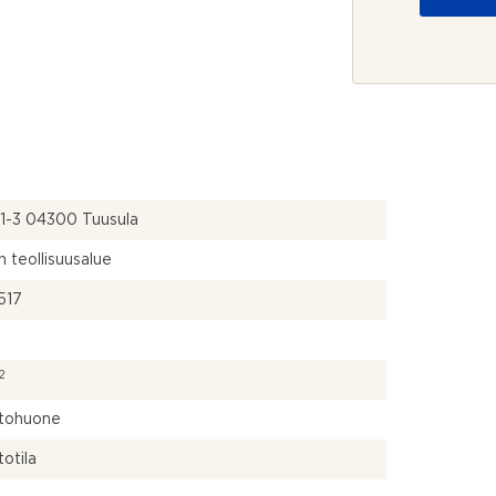
o
j
a
*
e 1-3 04300 Tuusula
n teollisuusalue
517
2
stohuone
totila