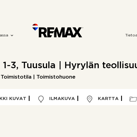
assa
Tieto
e 1-3, Tuusula | Hyrylän teollis
 Toimistotila | Toimistohuone
KKI KUVAT
ILMAKUVA
KARTTA
Kohdetyyppi