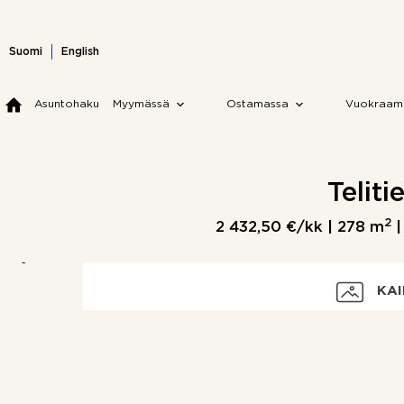
Skip
to
content
Suomi
English
Asuntohaku
Myymässä
Ostamassa
Vuokraam
Teliti
2
2 432,50 €/kk |
278 m
|
KAI
Vuokra
Vakuus