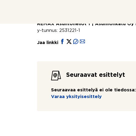
Outi Silvennoinen
0400 424 050
,
outi.silvennoinen@remax.fi
REMAX Asuntoneliöt 1 | Asunnonkatu Oy
y-tunnus: 2531221-1
Jaa linkki
Seuraavat esittelyt
Seuraavaa esittelyä ei ole tiedossa:
Varaa yksityisesittely