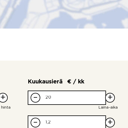
Kuukausierä
€ / kk
+
–
+
 hinta
Laina-aika
–
+