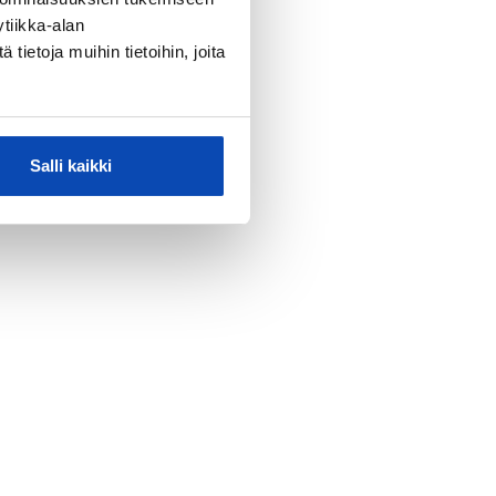
tiikka-alan
ietoja muihin tietoihin, joita
Salli kaikki