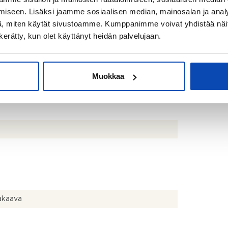
iseen. Lisäksi jaamme sosiaalisen median, mainosalan ja analy
, miten käytät sivustoamme. Kumppanimme voivat yhdistää näitä t
n kerätty, kun olet käyttänyt heidän palvelujaan.
lämpö
Muokkaa
ilan edessä useita autopaikkoja.
kaava