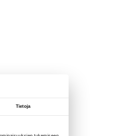
Tietoja
 ominaisuuksien tukemiseen