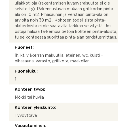
ullakkotiloja (rakentamisen luvanvaraisuutta ei ole
selvitetty). Rakennusluvan mukaan grillikodan pinta-
ala on 10 m2. Pihasaunan ja verstaan pinta-ala on
arviolta noin 38 m2 . Kohteen todellisista pinta-
alatiedoista ei ole saatavilla tarkkaa selvitystä. Jos
ostaja haluaa tarkempia tietoja kohteen pinta-aloista,
tulee kohteessa suorittaa pinta-alan tarkistusmittaus.
Huoneet:
1h, kt, yläkerran makuutila, eteinen, wc, kuisti +
pihasauna, varasto, grillikota, maakellari
Huoneluku:
1
Kohteen tyyppi:
Mökki tai huvila
Kohteen yleiskunto:
Tyydyttävä
Vapautuminen: