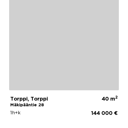
2
Torppi, Torppi
40 m
Mäkipääntie 28
1h+k
144 000 €