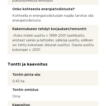
pukuhuoneessa leivinuuni
Onko kohteesta energiatodistusta?:
Kohteella ei energiatodistuslain nojalla tarvitse olla
energiatodistusta
Rakennukseen tehdyt korjaukset/remontit:
-Koko mökki uusittu v. 1999-2001 (peltikatto,
eristeet seiniin ja lattioihin, sähköjä uusittu, erillinen
wc tehty kokonaan, ikkunat uusittu) -Sauna uusittu
kokonaan v. 2001
Tontti ja kaavoitus
Tontin pinta-ala:
0,45 ha
Tontin omistus:
Oma
Kaavoitus: