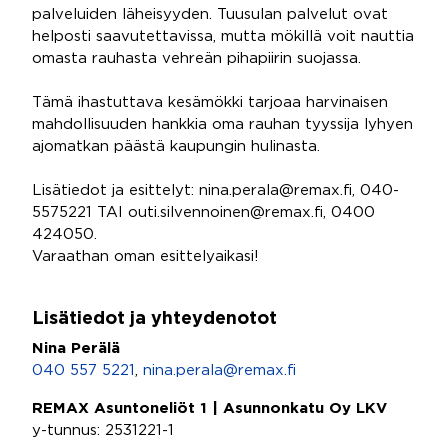
palveluiden läheisyyden. Tuusulan palvelut ovat
helposti saavutettavissa, mutta mökillä voit nauttia
omasta rauhasta vehreän pihapiirin suojassa.
Tämä ihastuttava kesämökki tarjoaa harvinaisen
mahdollisuuden hankkia oma rauhan tyyssija lyhyen
ajomatkan päästä kaupungin hulinasta.
Lisätiedot ja esittelyt: nina.perala@remax.fi, 040-
5575221 TAI outi.silvennoinen@remax.fi, 0400
424050.
Varaathan oman esittelyaikasi!
Lisätiedot ja yhteydenotot
Nina Perälä
040 557 5221
,
nina.perala@remax.fi
REMAX Asuntoneliöt 1 | Asunnonkatu Oy LKV
y-tunnus: 2531221-1