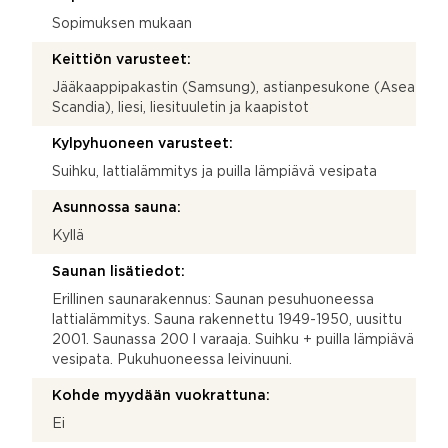
Sopimuksen mukaan
Keittiön varusteet:
Jääkaappipakastin (Samsung), astianpesukone (Asea
Scandia), liesi, liesituuletin ja kaapistot
Kylpyhuoneen varusteet:
Suihku, lattialämmitys ja puilla lämpiävä vesipata
Asunnossa sauna:
Kyllä
Saunan lisätiedot:
Erillinen saunarakennus: Saunan pesuhuoneessa
lattialämmitys. Sauna rakennettu 1949-1950, uusittu
2001. Saunassa 200 l varaaja. Suihku + puilla lämpiävä
vesipata. Pukuhuoneessa leivinuuni.
Kohde myydään vuokrattuna:
Ei