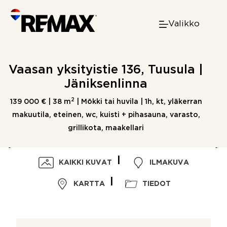
Skip
to
Valikko
content
Vaasan yksityistie 136, Tuusula |
Jäniksenlinna
2
139 000 € |
38 m
| Mökki tai huvila | 1h, kt, yläkerran
makuutila, eteinen, wc, kuisti + pihasauna, varasto,
grillikota, maakellari
KAIKKI KUVAT
ILMAKUVA
KARTTA
TIEDOT