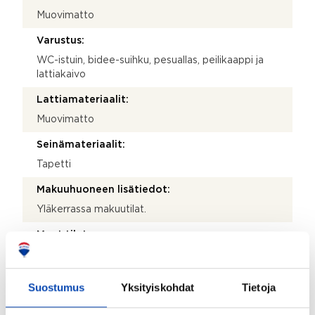
Muovimatto
Varustus:
WC-istuin, bidee-suihku, pesuallas, peilikaappi ja
lattiakaivo
Lattiamateriaalit:
Muovimatto
Seinämateriaalit:
Tapetti
Makuuhuoneen lisätiedot:
Yläkerrassa makuutilat.
Muut tilat:
Yläkerrassa makuutilat ja säilytystilaa.
Takkatiedot:
Suostumus
Yksityiskohdat
Tietoja
Uuniseppien Balladi takka