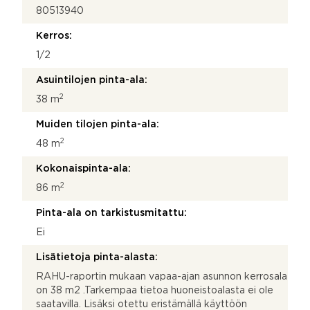
80513940
Kerros:
1/2
Asuintilojen pinta-ala:
2
38 m
Muiden tilojen pinta-ala:
2
48 m
Kokonaispinta-ala:
2
86 m
Pinta-ala on tarkistusmitattu:
Ei
Lisätietoja pinta-alasta:
RAHU-raportin mukaan vapaa-ajan asunnon kerrosala
on 38 m2 .Tarkempaa tietoa huoneistoalasta ei ole
saatavilla. Lisäksi otettu eristämällä käyttöön