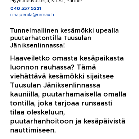
Myyntineuvottelija, KiLAT, Partner
040 557 5221
nina.perala@remax.fi
Tunnelmallinen kesämökki upealla
puutarhatontilla Tuusulan
Jäniksenlinnassa!
Haaveiletko omasta kesäpaikasta
luonnon rauhassa? Tämä
viehättävä kesämökki sijaitsee
Tuusulan Jäniksenlinnassa
kauniilla, puutarhamaisella omalla
tontilla, joka tarjoaa runsaasti
tilaa oleskeluun,
puutarhanhoitoon ja kesäpäivistä
nauttimiseen.