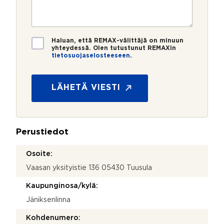
e
s
?
t
r
t
i
o
i
*
*
T
Haluan, että REMAX-välittäjä on minuun
i
yhteydessä. Olen tutustunut REMAXin
tietosuojaselosteeseen
.
e
k
t
o
o
s
s
LÄHETÄ VIESTI
k
u
e
o
e
j
?
a
V
Perustiedot
*
i
e
Osoite:
s
Vaasan yksityistie 136 05430 Tuusula
t
i
Kaupunginosa/kylä:
Jäniksenlinna
Kohdenumero: