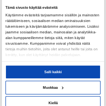
Kohteen säilytystilat:
Tämä sivusto käyttää evästeitä
Maakellari, lämmin ulkovarasto ja kaapistot
Käytämme evästeitä tarjoamamme sisällön ja mainosten
Lisätietoja säilytystiloista:
räätälöimiseen, sosiaalisen median ominaisuuksien
Ulkovarasto osittain eristetty. Varastossa voimavirta.
tukemiseen ja kävijämäärämme analysoimiseen. Lisäksi
jaamme sosiaalisen median, mainosalan ja analytiikka-
Kohteessa on satelliittiantenni:
alan kumppaneillemme tietoja siitä, miten käytät
Ei
sivustoamme. Kumppanimme voivat yhdistää näitä
tietoja muihin tietoihin, joita olet antanut heille tai joita on
Taloyhtiössä on antenni:
kerätty, kun olet käyttänyt heidän palvelujaan.
Kyllä
Kohteen yleiskunto:
Tyydyttävä
Salli kaikki
Kohde myydään kalustettuna:
Ei
Muokkaa
Kiinteistö
Kiellä