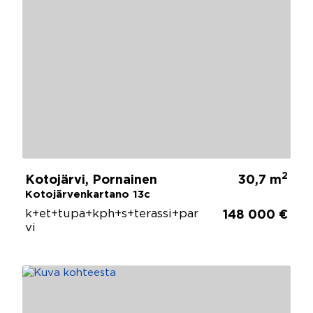
2
Kotojärvi, Pornainen
30,7 m
Kotojärvenkartano 13c
k+et+tupa+kph+s+terassi+par
148 000 €
vi