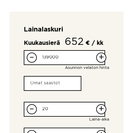
Lainalaskuri
652
Kuukausierä
€ / kk
–
+
Asunnon velaton hinta
–
+
Laina-aika