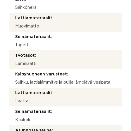
Sähköhella
Lattiamateriaalit:
Muovimatto
Seinämateriaalit:
Tapetti
Työtasot:
Laminaatti
Kylpyhuoneen varusteet:
Suihku, lattialämmitys ja puilla lämpiävä vesipata
Lattiamateriaalit:
Laatta
Seinämateriaalit:
Kaakeli
Asunnossa sauna: