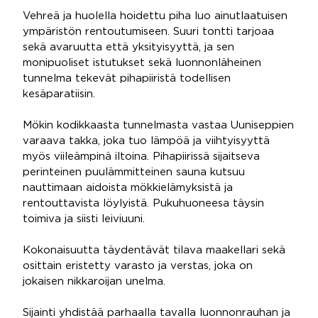
Vehreä ja huolella hoidettu piha luo ainutlaatuisen
ympäristön rentoutumiseen. Suuri tontti tarjoaa
sekä avaruutta että yksityisyyttä, ja sen
monipuoliset istutukset sekä luonnonläheinen
tunnelma tekevät pihapiiristä todellisen
kesäparatiisin.
Mökin kodikkaasta tunnelmasta vastaa Uuniseppien
varaava takka, joka tuo lämpöä ja viihtyisyyttä
myös viileämpinä iltoina. Pihapiirissä sijaitseva
perinteinen puulämmitteinen sauna kutsuu
nauttimaan aidoista mökkielämyksistä ja
rentouttavista löylyistä. Pukuhuoneesa täysin
toimiva ja siisti leiviuuni.
Kokonaisuutta täydentävät tilava maakellari sekä
osittain eristetty varasto ja verstas, joka on
jokaisen nikkaroijan unelma.
Sijainti yhdistää parhaalla tavalla luonnonrauhan ja