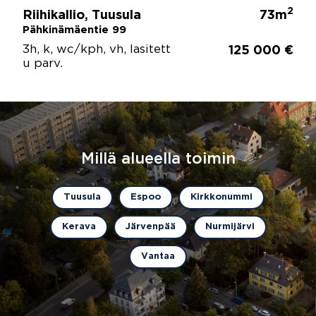
2
Riihikallio, Tuusula
73m
Pähkinämäentie 99
3h, k, wc/kph, vh, lasitett
125 000 €
u parv.
Millä alueella toimin
Tuusula
Espoo
Kirkkonummi
Kerava
Järvenpää
Nurmijärvi
Vantaa