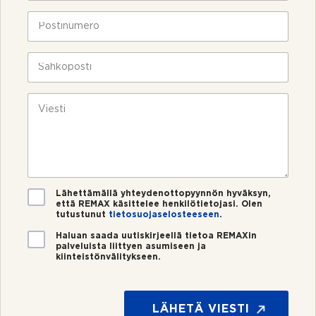
h
e
P
l
o
i
s
n
t
S
*
i
ä
n
h
u
k
V
m
ö
i
e
p
e
r
o
s
o
s
t
*
t
i
i
*
V
Lähettämällä yhteydenottopyynnön hyväksyn,
että REMAX käsittelee henkilötietojasi. Olen
a
tutustunut
tietosuojaselosteeseen
.
h
v
U
Haluan saada uutiskirjeellä tietoa REMAXin
i
palveluista liittyen asumiseen ja
u
kiinteistönvälitykseen.
s
t
t
i
u
s
s
k
LÄHETÄ VIESTI
*