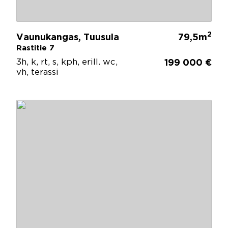
2
Vaunukangas, Tuusula
79,5m
Rastitie 7
3h, k, rt, s, kph, erill. wc,
199 000 €
vh, terassi