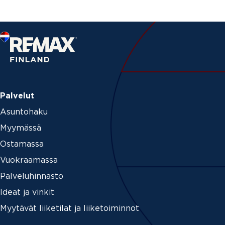
t
i
n
u
m
e
r
o
U
u
Palvelut
t
i
Asuntohaku
s
Myymässä
k
i
Ostamassa
r
j
Vuokraamassa
e
Palveluhinnasto
Ideat ja vinkit
Myytävät liiketilat ja liiketoiminnot