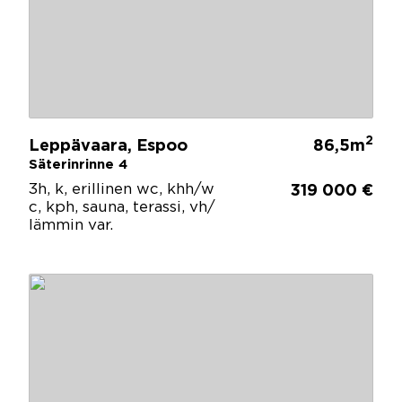
2
Leppävaara, Espoo
86,5m
Säterinrinne 4
3h, k, erillinen wc, khh/w
319 000 €
c, kph, sauna, terassi, vh/
lämmin var.