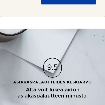
i
r
j
e
9.5
ASIAKASPALAUTTEIDEN KESKIARVO
Alta voit lukea aidon
asiakaspalautteen minusta.