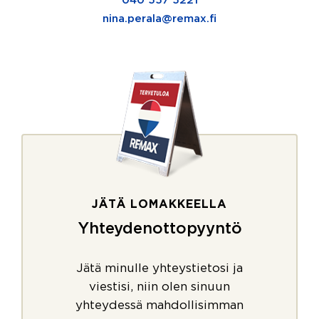
040 557 5221
nina.perala@remax.fi
JÄTÄ LOMAKKEELLA
Yhteydenottopyyntö
Jätä minulle yhteystietosi ja
viestisi, niin olen sinuun
yhteydessä mahdollisimman