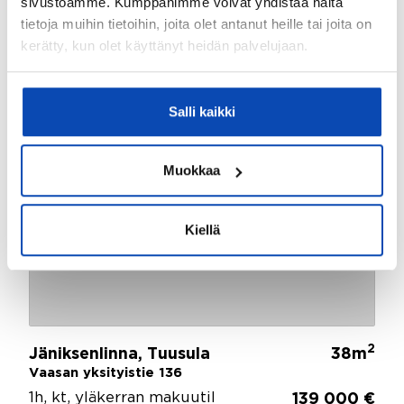
sivustoamme. Kumppanimme voivat yhdistää näitä
tietoja muihin tietoihin, joita olet antanut heille tai joita on
kerätty, kun olet käyttänyt heidän palvelujaan.
Salli kaikki
Muokkaa
Kiellä
2
Jäniksenlinna, Tuusula
38m
Vaasan yksityistie 136
1h, kt, yläkerran makuutil
139 000 €