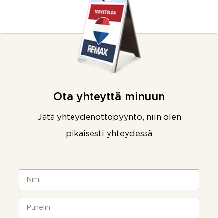
Ota yhteyttä minuun
Jätä yhteydenottopyyntö, niin olen
pikaisesti yhteydessä
N
i
m
i
P
*
u