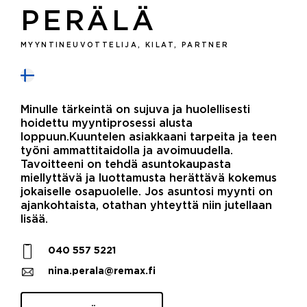
PERÄLÄ
MYYNTINEUVOTTELIJA, KILAT, PARTNER
Minulle tärkeintä on sujuva ja huolellisesti
hoidettu myyntiprosessi alusta
loppuun.Kuuntelen asiakkaani tarpeita ja teen
työni ammattitaidolla ja avoimuudella.
Tavoitteeni on tehdä asuntokaupasta
miellyttävä ja luottamusta herättävä kokemus
jokaiselle osapuolelle. Jos asuntosi myynti on
ajankohtaista, otathan yhteyttä niin jutellaan
lisää.
040 557 5221
nina.perala@remax.fi