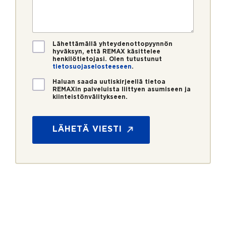
r
o
s
o
s
t
*
t
i
i
*
V
Lähettämällä yhteydenottopyynnön
hyväksyn, että REMAX käsittelee
a
henkilötietojasi. Olen tutustunut
h
tietosuojaselosteeseen
.
v
U
i
Haluan saada uutiskirjeellä tietoa
REMAXin palveluista liittyen asumiseen ja
u
s
kiinteistönvälitykseen.
t
t
U
i
u
u
s
s
t
LÄHETÄ VIESTI
k
*
i
i
s
r
k
j
i
e
r
j
e
P
o
s