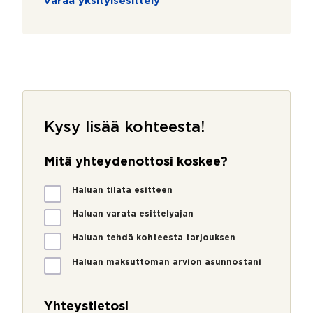
Varaa yksityisesittely
Kysy lisää kohteesta!
Mitä yhteydenottosi koskee?
M
Haluan tilata esitteen
i
t
Haluan varata esittelyajan
ä
Haluan tehdä kohteesta tarjouksen
y
h
Haluan maksuttoman arvion asunnostani
t
e
y
Yhteystietosi
d