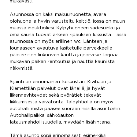
mukavasti.
Asunnossa on kaksi makuuhuonetta, avara
olohuone ja hyvin varusteltu keittiö, jossa on muun
muassa induktioliesi. Kylpyhuoneen sadesuihku ja
oma sauna tuovat arkeen ripauksen luksusta. Tässä
asunnossa on myös erillinen wc. Länteen ja
lounaaseen avautuva lasitetulle parvekkeelle
pääsee ison liukuoven kautta ja parveke tarjoaa
mukavan paikan rentoutua ja nauttia kauniista
näkymistä.
Sijainti on erinomainen: keskustan, Kivihaan ja
Klemettilän palvelut ovat lähellä, ja hyvät
liikenneyhteydet sekä pyörätiet tekevät
liikkumisesta vaivatonta. Taloyhtiöllä on myös
autohalli mistä pääsee suoraan hissillä asuntoihin.
Autohallipaikka, sähköauton
latausmahdollisuudella, myydään lisähintana.
Tämä asunto sopii erinomaisesti esimerkiksi