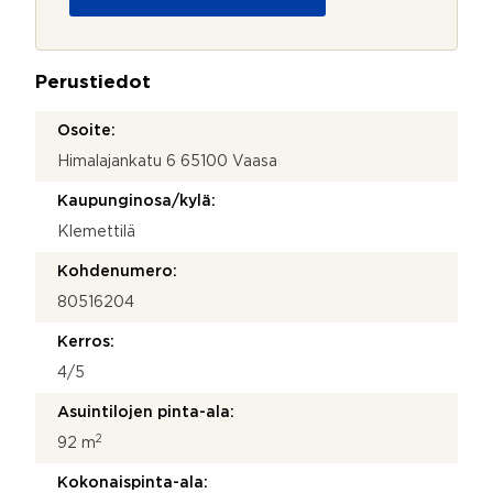
u
n
o
o
j
t
a
t
Perustiedot
*
o
s
Osoite:
i
Himalajankatu 6 65100 Vaasa
Kaupunginosa/kylä:
Klemettilä
Kohdenumero:
80516204
Kerros:
4/5
Asuintilojen pinta-ala:
2
92 m
Kokonaispinta-ala: