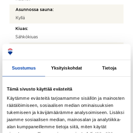
Asunnossa sauna:
Kyllä
Kiuas:
Sähkökiuas
Lattiamateriaalit:
Laatta
Seinämateriaalit:
Suostumus
Yksityiskohdat
Tietoja
Paneeli
WC:iden lukumäärä:
Tämä sivusto käyttää evästeitä
1
Käytämme evästeitä tarjoamamme sisällön ja mainosten
räätälöimiseen, sosiaalisen median ominaisuuksien
Lattiamateriaalit:
tukemiseen ja kävijämäärämme analysoimiseen. Lisäksi
Laatta
jaamme sosiaalisen median, mainosalan ja analytiikka-
Seinämateriaalit:
alan kumppaneillemme tietoja siitä, miten käytät
Maali