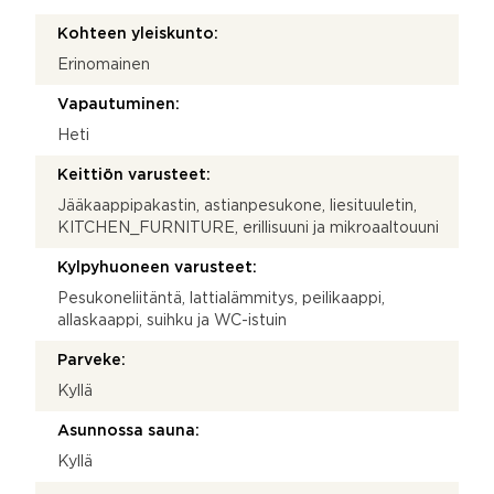
Kohteen yleiskunto:
Erinomainen
Vapautuminen:
Heti
Keittiön varusteet:
Jääkaappipakastin, astianpesukone, liesituuletin,
KITCHEN_FURNITURE, erillisuuni ja mikroaaltouuni
Kylpyhuoneen varusteet:
Pesukoneliitäntä, lattialämmitys, peilikaappi,
allaskaappi, suihku ja WC-istuin
Parveke:
Kyllä
Asunnossa sauna:
Kyllä