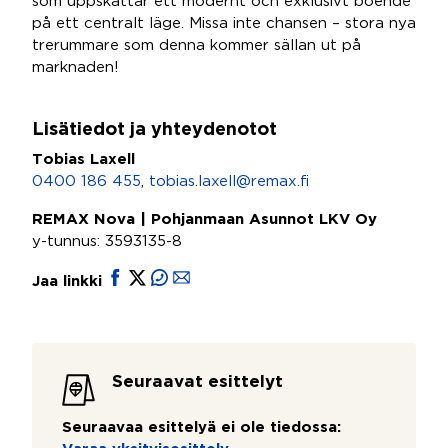
som uppskattar ett modernt och exklusivt boende
på ett centralt läge. Missa inte chansen – stora nya
trerummare som denna kommer sällan ut på
marknaden!
Lisätiedot ja yhteydenotot
Tobias Laxell
0400 186 455
,
tobias.laxell@remax.fi
REMAX Nova | Pohjanmaan Asunnot LKV Oy
y-tunnus: 3593135-8
Jaa linkki
Seuraavat esittelyt
Seuraavaa esittelyä ei ole tiedossa: