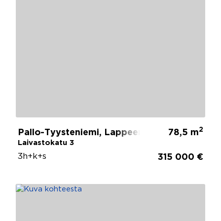
2
Pallo-Tyysteniemi, Lappeenranta
78,5 m
Laivastokatu 3
3h+k+s
315 000 €