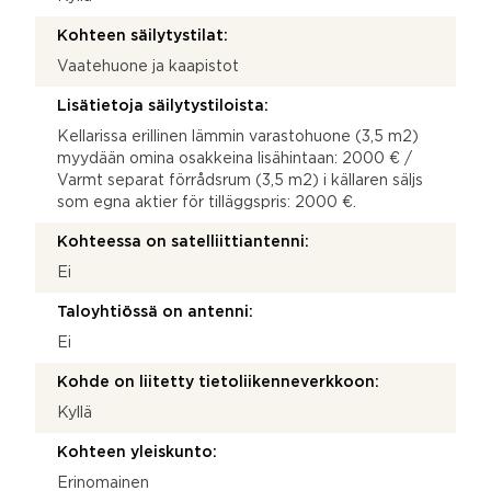
Kohteen säilytystilat:
Vaatehuone ja kaapistot
Lisätietoja säilytystiloista:
Kellarissa erillinen lämmin varastohuone (3,5 m2)
myydään omina osakkeina lisähintaan: 2000 € /
Varmt separat förrådsrum (3,5 m2) i källaren säljs
som egna aktier för tilläggspris: 2000 €.
Kohteessa on satelliittiantenni:
Ei
Taloyhtiössä on antenni:
Ei
Kohde on liitetty tietoliikenneverkkoon:
Kyllä
Kohteen yleiskunto:
Erinomainen