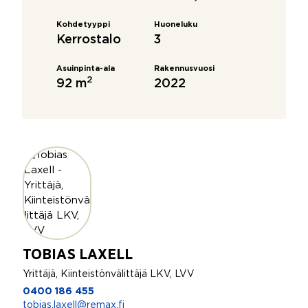
Kohdetyyppi
Huoneluku
Kerrostalo
3
Asuinpinta-ala
Rakennusvuosi
2
92 m
2022
TOBIAS LAXELL
Yrittäjä, Kiinteistönvälittäjä LKV, LVV
0400 186 455
tobias.laxell@remax.fi