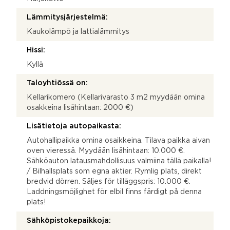
Lämmitysjärjestelmä:
Kaukolämpö ja lattialämmitys
Hissi:
Kyllä
Taloyhtiössä on:
Kellarikomero (Kellarivarasto 3 m2 myydään omina
osakkeina lisähintaan: 2000 €)
Lisätietoja autopaikasta:
Autohallipaikka omina osaikkeina. Tilava paikka aivan
oven vieressä. Myydään lisähintaan: 10.000 €.
Sähköauton latausmahdollisuus valmiina tällä paikalla!
/ Bilhallsplats som egna aktier. Rymlig plats, direkt
bredvid dörren. Säljes för tilläggspris: 10.000 €.
Laddningsmöjlighet för elbil finns färdigt på denna
plats!
Sähköpistokepaikkoja: