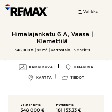
Skip
to
Valikko
content
Himalajankatu 6 A, Vaasa |
Klemettilä
2
348 000 € |
92 m
| Kerrostalo | 3-5h+k+s
KAIKKI KUVAT
ILMAKUVA
KARTTA
TIEDOT
Velaton hinta
Myyntihinta
348 000 €
181 153,33 €