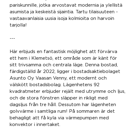
pariskunnille, jotka arvostavat modernia ja ylellistä
asumista ja keskeistä sijaintia. Tartu tilaisuuteen -
vastaavanlaisia uusia isoja kolmioita on harvoin
tarjolla!
---
Här erbjuds en fantastisk möjlighet att förvärva
ett hem i Klemetsö, ett område som är känt för
sitt trivsamma och centrala läge. Denna bostad,
färdigställd år 2022, ligger i bostadsaktiebolaget
Asunto Oy Vaasan Venny, ett modernt och
välskött bostadsbolag. Lägenhetens 92
kvadratmeter erbjuder rejält med utrymme och ljus,
och de stora fönstren släpper in rikligt med
dagsljus från tre håll. Dessutom har lägenheten
golvvärme i samtliga rum! På sommaren är det
behagligt att få kyla via värmepumpen med
konvektor i innertaket.