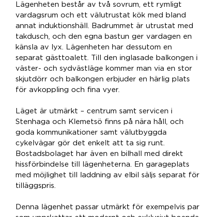
Lägenheten består av två sovrum, ett rymligt
vardagsrum och ett välutrustat kök med bland
annat induktionshäll. Badrummet är utrustat med
takdusch, och den egna bastun ger vardagen en
känsla av lyx. Lägenheten har dessutom en
separat gästtoalett. Till den inglasade balkongen i
väster- och sydvästläge kommer man via en stor
skjutdörr och balkongen erbjuder en härlig plats
för avkoppling och fina vyer.
Läget är utmärkt – centrum samt servicen i
Stenhaga och Klemetsö finns på nära håll, och
goda kommunikationer samt välutbyggda
cykelvägar gör det enkelt att ta sig runt.
Bostadsbolaget har även en bilhall med direkt
hissförbindelse till lägenheterna. En garageplats
med möjlighet till laddning av elbil säljs separat för
tilläggspris.
Denna lägenhet passar utmärkt för exempelvis par