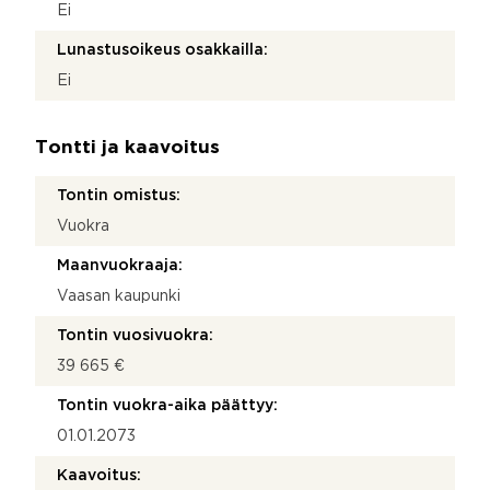
Ei
Lunastusoikeus osakkailla:
Ei
Tontti ja kaavoitus
Tontin omistus:
Vuokra
Maanvuokraaja:
Vaasan kaupunki
Tontin vuosivuokra:
39 665 €
Tontin vuokra-aika päättyy:
01.01.2073
Kaavoitus: