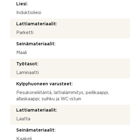
Liesi:
Induktioliesi
Lattiamateriaalit:
Parketti
Seinämateriaalit:
Maali
Työtasot:
Laminaatti
Kylpyhuoneen varusteet:
Pesukoneliitäntä, lattialämmitys, peilikaappi,
allaskaappi, suihku ja WC-istuin
Lattiamateriaalit:
Laatta
Seinämateriaalit:
Kaakeli