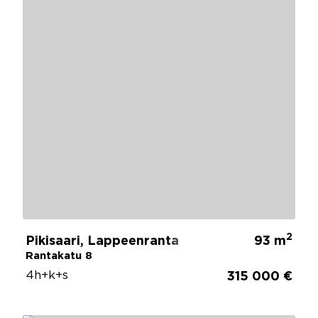
2
Pikisaari, Lappeenranta
93 m
Rantakatu 8
4h+k+s
315 000 €