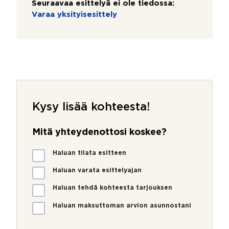
Seuraavaa esittelyä ei ole tiedossa:
Varaa yksityisesittely
Kysy lisää kohteesta!
Mitä yhteydenottosi koskee?
M
Haluan tilata esitteen
i
t
Haluan varata esittelyajan
ä
Haluan tehdä kohteesta tarjouksen
y
h
Haluan maksuttoman arvion asunnostani
t
e
y