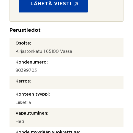
m
s
LÄHETÄ VIESTI
i
u
N
o
i
j
m
a
i
Perustiedot
*
Osoite:
Kirjastonkatu 1 65100 Vaasa
Kohdenumero:
80399703
Kerros:
Kohteen tyyppi:
Liiketila
Vapautuminen:
Heti
Kohde myydään vuokrattuna: