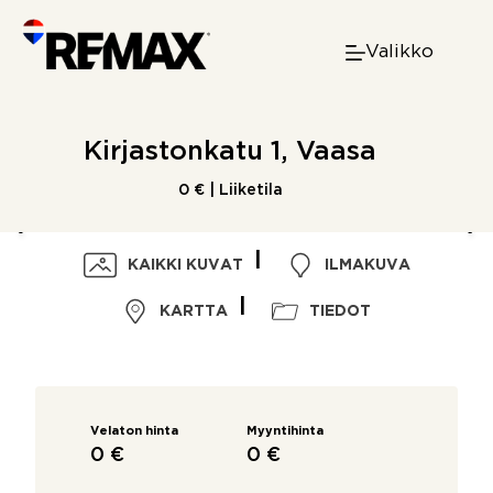
Skip
to
Valikko
content
Kirjastonkatu 1, Vaasa
0 € | Liiketila
KAIKKI KUVAT
ILMAKUVA
KARTTA
TIEDOT
Velaton hinta
Myyntihinta
0 €
0 €