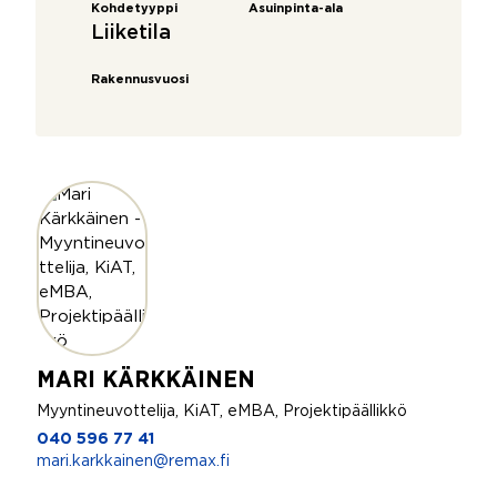
Kohdetyyppi
Asuinpinta-ala
Liiketila
Rakennusvuosi
MARI KÄRKKÄINEN
Myyntineuvottelija, KiAT, eMBA, Projektipäällikkö
040 596 77 41
mari.karkkainen@remax.fi