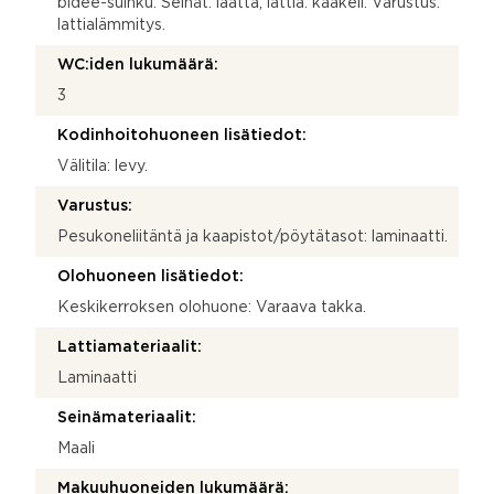
bidee-suihku. Seinät: laatta, lattia: kaakeli. Varustus:
lattialämmitys.
WC:iden lukumäärä:
3
Kodinhoitohuoneen lisätiedot:
Välitila: levy.
Varustus:
Pesukoneliitäntä ja kaapistot/pöytätasot: laminaatti.
Olohuoneen lisätiedot:
Keskikerroksen olohuone: Varaava takka.
Lattiamateriaalit:
Laminaatti
Seinämateriaalit:
Maali
Makuuhuoneiden lukumäärä: