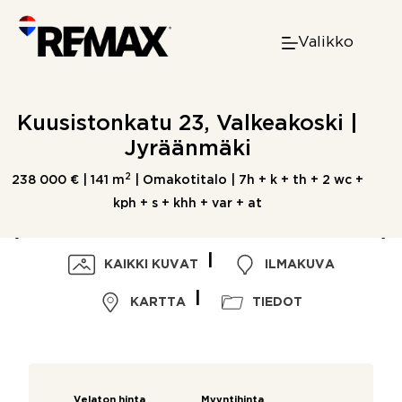
Skip
to
Valikko
content
Kuusistonkatu 23, Valkeakoski |
Jyräänmäki
2
238 000 € |
141 m
| Omakotitalo | 7h + k + th + 2 wc +
kph + s + khh + var + at
KAIKKI KUVAT
ILMAKUVA
KARTTA
TIEDOT
Velaton hinta
Myyntihinta