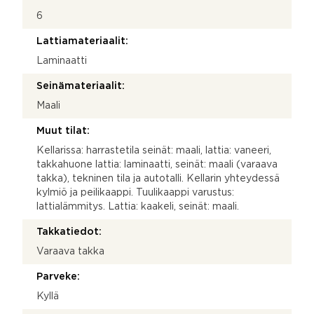
6
Lattiamateriaalit:
Laminaatti
Seinämateriaalit:
Maali
Muut tilat:
Kellarissa: harrastetila seinät: maali, lattia: vaneeri,
takkahuone lattia: laminaatti, seinät: maali (varaava
takka), tekninen tila ja autotalli. Kellarin yhteydessä
kylmiö ja peilikaappi. Tuulikaappi varustus:
lattialämmitys. Lattia: kaakeli, seinät: maali.
Takkatiedot:
Varaava takka
Parveke:
Kyllä