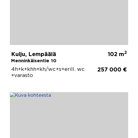
2
Kulju, Lempäälä
102 m
Menninkäisentie 10
4h+k+khh+kh/wc+s+erill. wc
257 000 €
+varasto