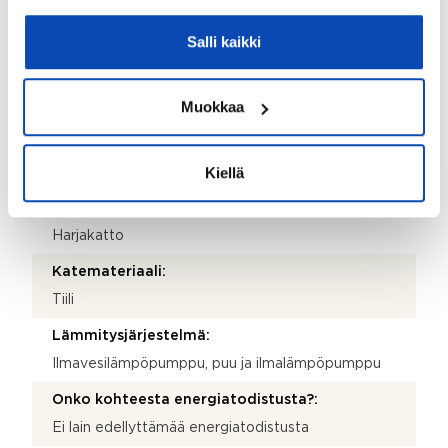
Kiinteistötunnus:
Salli kaikki
908-4-54-5
Valmistumisvuosi:
Muokkaa
1961
Rakennus- ja pintamateriaalit:
Kiellä
Tiili
Kattotyyppi:
Harjakatto
Katemateriaali:
Tiili
Lämmitysjärjestelmä:
Ilmavesilämpöpumppu, puu ja ilmalämpöpumppu
Onko kohteesta energiatodistusta?:
Ei lain edellyttämää energiatodistusta