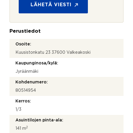
ä
s
LÄHETÄ VIESTI
h
u
k
o
ö
j
p
a
o
Perustiedot
*
s
t
Osoite:
i
Kuusistonkatu 23 37600 Valkeakoski
Kaupunginosa/kylä:
Jyräänmäki
Kohdenumero:
80514954
Kerros:
1/3
Asuintilojen pinta-ala:
2
141 m