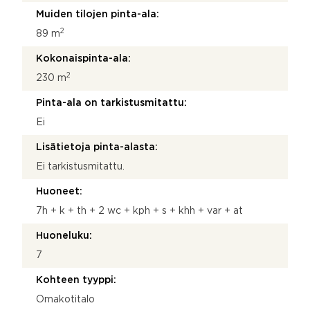
Muiden tilojen pinta-ala:
2
89 m
Kokonaispinta-ala:
2
230 m
Pinta-ala on tarkistusmitattu:
Ei
Lisätietoja pinta-alasta:
Ei tarkistusmitattu.
Huoneet:
7h + k + th + 2 wc + kph + s + khh + var + at
Huoneluku:
7
Kohteen tyyppi:
Omakotitalo