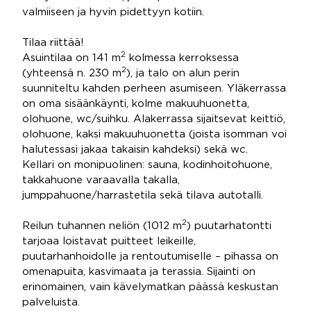
valmiiseen ja hyvin pidettyyn kotiin.
Tilaa riittää!
2
Asuintilaa on 141 m
kolmessa kerroksessa
2
(yhteensä n. 230 m
), ja talo on alun perin
suunniteltu kahden perheen asumiseen. Yläkerrassa
on oma sisäänkäynti, kolme makuuhuonetta,
olohuone, wc/suihku. Alakerrassa sijaitsevat keittiö,
olohuone, kaksi makuuhuonetta (joista isomman voi
halutessasi jakaa takaisin kahdeksi) sekä wc.
Kellari on monipuolinen: sauna, kodinhoitohuone,
takkahuone varaavalla takalla,
jumppahuone/harrastetila sekä tilava autotalli.
2
Reilun tuhannen neliön (1012 m
) puutarhatontti
tarjoaa loistavat puitteet leikeille,
puutarhanhoidolle ja rentoutumiselle – pihassa on
omenapuita, kasvimaata ja terassia. Sijainti on
erinomainen, vain kävelymatkan päässä keskustan
palveluista.