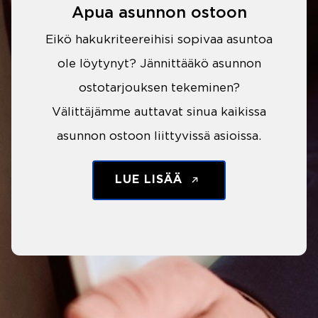
Apua asunnon ostoon
Eikö hakukriteereihisi sopivaa asuntoa
ole löytynyt? Jännittääkö asunnon
ostotarjouksen tekeminen?
Välittäjämme auttavat sinua kaikissa
asunnon ostoon liittyvissä asioissa.
LUE LISÄÄ