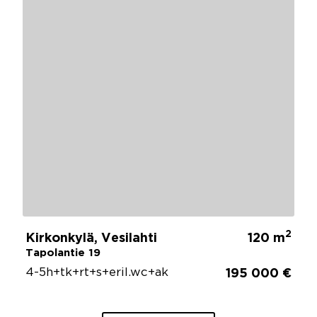
2
Kirkonkylä, Vesilahti
120 m
Tapolantie 19
4-5h+tk+rt+s+eril.wc+ak
195 000 €