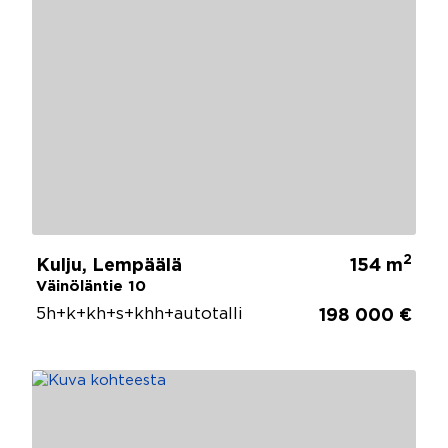
2
Kulju, Lempäälä
154 m
Väinöläntie 10
5h+k+kh+s+khh+autotalli
198 000 €