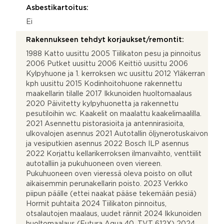
Asbestikartoitus:
Ei
Rakennukseen tehdyt korjaukset/remontit:
1988 Katto uusittu 2005 Tiilikaton pesu ja pinnoitus
2006 Putket uusittu 2006 Keittiö uusittu 2006
Kylpyhuone ja 1. kerroksen wc uusittu 2012 Yläkerran
kph uusittu 2015 Kodinhoitohuone rakennettu
maakellarin tilalle 2017 Ikkunoiden huoltomaalaus
2020 Päivitetty kylpyhuonetta ja rakennettu
pesutiloihin wc. Kaakelit on maalattu kaakelimaalilla.
2021 Asennettu pistorasioita ja antennirasioita,
ulkovalojen asennus 2021 Autotallin öljynerotuskaivon
ja vesiputkien asennus 2022 Bosch ILP asennus
2022 Korjattu kellarikerroksen ilmanvaihto, venttiilit
autotalliin ja pukuhuoneen oven viereen.
Pukuhuoneen oven vieressä oleva poisto on ollut
aikaisemmin perunakellarin poisto. 2023 Verkko
piipun päälle (ettei naakat pääse tekemään pesiä)
Hormit puhtaita 2024 Tiilikaton pinnoitus,
otsalautojen maalaus, uudet rännit 2024 Ikkunoiden
huoltomaalaus (Futura Aqua 40, TVT 612X) 2024