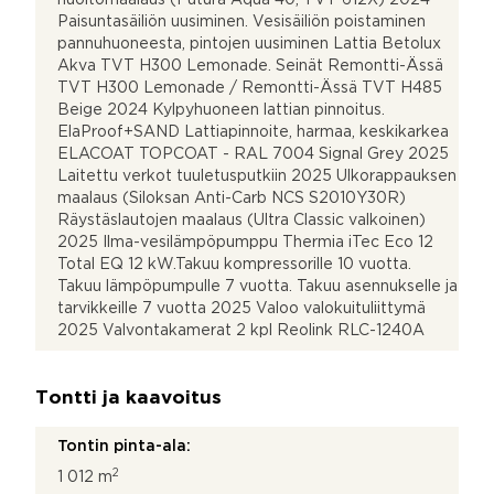
Paisuntasäiliön uusiminen. Vesisäiliön poistaminen
pannuhuoneesta, pintojen uusiminen Lattia Betolux
Akva TVT H300 Lemonade. Seinät Remontti-Ässä
TVT H300 Lemonade / Remontti-Ässä TVT H485
Beige 2024 Kylpyhuoneen lattian pinnoitus.
ElaProof+SAND Lattiapinnoite, harmaa, keskikarkea
ELACOAT TOPCOAT - RAL 7004 Signal Grey 2025
Laitettu verkot tuuletusputkiin 2025 Ulkorappauksen
maalaus (Siloksan Anti-Carb NCS S2010Y30R)
Räystäslautojen maalaus (Ultra Classic valkoinen)
2025 Ilma-vesilämpöpumppu Thermia iTec Eco 12
Total EQ 12 kW.Takuu kompressorille 10 vuotta.
Takuu lämpöpumpulle 7 vuotta. Takuu asennukselle ja
tarvikkeille 7 vuotta 2025 Valoo valokuituliittymä
2025 Valvontakamerat 2 kpl Reolink RLC-1240A
Tontti ja kaavoitus
Tontin pinta-ala:
2
1 012 m