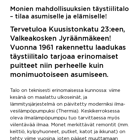
Monien mahdollisuuksien täystiilitalo
– tilaa asumiselle ja elämiselle!
Tervetuloa Kuusistonkatu 23:een,
Valkeakosken Jyräänmäkeen!
Vuonna 1961 rakennettu laadukas
täystiilitalo tarjoaa erinomaiset
puitteet niin perheelle kuin
monimuotoiseen asumiseen.
Talo on teknisesti erinomaisessa kunnossa: viime
kesänä on maalattu ulkoseinät, ja
lämmitysjärjestelmä on päivitetty moderniksi ilma-
vesilämpöpumpuksi (Thermia). Keskikerroksessa
oleva ilmalämpöpumppu tuo tarvittaessa myös
viilentävää ilmaa. Monet merkittävät remontit (mm.
keittiö, kylpyhuoneet, putket, katot ja ikkunat) on
tehty viime vuosina, joten pääset muuttamaan