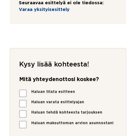
Seuraavaa esittelyä ei ole tiedossa:
Varaa yksityisesittely
Kysy lisää kohteesta!
Mitä yhteydenottosi koskee?
M
Haluan tilata esitteen
i
t
Haluan varata esittelyajan
ä
Haluan tehdä kohteesta tarjouksen
y
h
Haluan maksuttoman arvion asunnostani
t
e