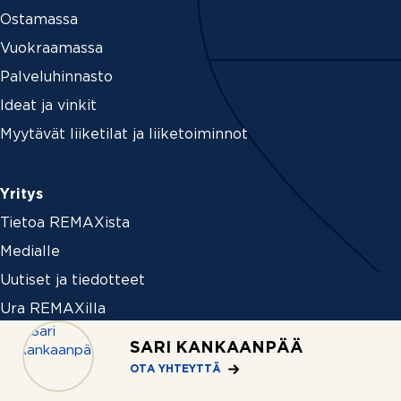
Ostamassa
Vuokraamassa
Palveluhinnasto
Ideat ja vinkit
Myytävät liiketilat ja liiketoiminnot
Yritys
Tietoa REMAXista
Medialle
Uutiset ja tiedotteet
Ura REMAXilla
SARI KANKAANPÄÄ
OTA YHTEYTTÄ