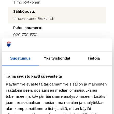
Timo Rytkönen
Sähköposti:
timo.rytkonen@iskurit.fi
Puhelinnumero:
020 730 1330
Katuosoite:
Haapaniemenkatu 7-9
Suostumus
Yksityiskohdat
Tietoja
Postinumero:
00530
Tämä sivusto käyttää evästeitä
Postitoimipaikka:
Käytämme evästeitä tarjoamamme sisällön ja mainosten
Helsinki
räätälöimiseen, sosiaalisen median ominaisuuksien
Isännöitsijäntodistuksen päivämäärä:
tukemiseen ja kävijämäärämme analysoimiseen. Lisäksi
11.06.2026
jaamme sosiaalisen median, mainosalan ja analytiikka-
alan kumppaneillemme tietoja siitä, miten käytät
Valmistumisvuosi: