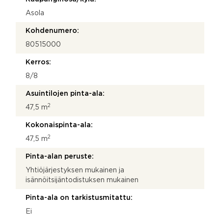
Asola
Kohdenumero:
80515000
Kerros:
8/8
Asuintilojen pinta-ala:
2
47,5 m
Kokonaispinta-ala:
2
47,5 m
Pinta-alan peruste:
Yhtiöjärjestyksen mukainen ja
isännöitsijäntodistuksen mukainen
Pinta-ala on tarkistusmitattu:
Ei