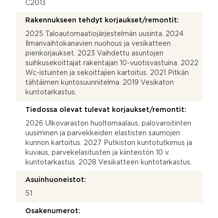
C2013
Rakennukseen tehdyt korjaukset/remontit:
2025 Taloautomaatiojärjestelmän uusinta. 2024
Ilmanvaihtokanavien nuohous ja vesikatteen
pienkorjaukset. 2023 Vaihdettu asuntojen
suihkusekoittajat rakentajan 10-vuotisvastuina. 2022
Wc-istuinten ja sekoittajien kartoitus. 2021 Pitkän
tähtäimen kuntosuunnitelma. 2019 Vesikaton
kuntotarkastus.
Tiedossa olevat tulevat korjaukset/remontit:
2026 Ulkovaraston huoltomaalaus, palovaroitinten
uusiminen ja parvekkeiden elastisten saumojen
kunnon kartoitus. 2027 Putkiston kuntotutkimus ja
kuvaus, parvekelasitusten ja kiinteistön 10 v.
kuntotarkastus. 2028 Vesikatteen kuntotarkastus.
Asuinhuoneistot:
51
Osakenumerot: