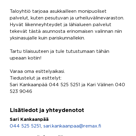
Taloyhtiö tarjoaa asukkailleen monipuoliset
palvelut, kuten pesutuvan ja urheiluvälinevaraston.
Hyvät liikenneyhteydet ja lähialueen palvelut
tekevät tästä asunnosta erinomaisen valinnan niin
yksinasujalle kuin pariskunnallekin.
Tartu tilaisuuteen ja tule tutustumaan tähän
upeaan kotiin!
Varaa oma esittelyaikasi.
Tiedustelut ja esittelyt:
Sari Kankaanpää 044 525 5251 ja Kari Välinen 040
523 9046
Lisätiedot ja yhteydenotot
Sari Kankaanpää
044 525 5251
,
sari.kankaanpaa@remax.fi