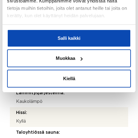
sivustoamme. Kumppanimme voivat yhdistää näitä
2018
tietoja muihin tietoihin, joita olet antanut heille tai joita on
Käyttöönottovuosi:
kerätty, kun olet käyttänyt heidän palvelujaan.
2018
Rakennus- ja pintamateriaalit:
Salli kaikki
Betoni
Kattotyyppi:
Muokkaa
Tasakatto
Katemateriaali:
Kiellä
Huopa
Lämmitysjärjestelmä:
Kaukolämpö
Hissi:
Kyllä
Taloyhtiössä sauna: