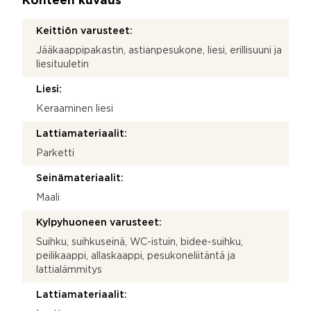
Kohteen kuvaus
Keittiön varusteet:
Jääkaappipakastin, astianpesukone, liesi, erillisuuni ja
liesituuletin
Liesi:
Keraaminen liesi
Lattiamateriaalit:
Parketti
Seinämateriaalit:
Maali
Kylpyhuoneen varusteet:
Suihku, suihkuseinä, WC-istuin, bidee-suihku,
peilikaappi, allaskaappi, pesukoneliitäntä ja
lattialämmitys
Lattiamateriaalit: