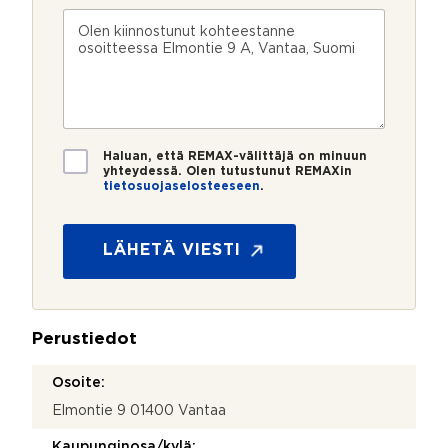
n
k
s
V
n
ö
k
i
u
p
e
e
m
o
e
s
e
s
?
t
r
t
i
o
i
*
*
T
Haluan, että REMAX-välittäjä on minuun
i
yhteydessä. Olen tutustunut REMAXin
tietosuojaselosteeseen
.
e
t
o
s
LÄHETÄ VIESTI
u
o
j
a
Perustiedot
*
Osoite:
Elmontie 9 01400 Vantaa
Kaupunginosa/kylä: