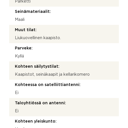
Parketti
Seinämateriaalit:
Maali
Muut tilat:
Liukuovellinen kaapisto.
Parveke:
Kyllä
Kohteen säilytystilat:
Kaapistot, seinäkaapit ja kellarikomero
Kohteessa on satelliittiantenni:
Ei
Taloyhtiössä on antenni:
Ei
Kohteen yleiskunto: