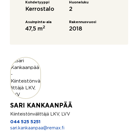
Kohdetyyppi
Huoneluku
Kerrostalo
2
Asuinpinta-ala
Rakennusvuosi
2
47,5 m
2018
SARI KANKAANPÄÄ
Kiinteistönvälittäjä LKV, LVV
044 525 5251
sari.kankaanpaa@remax.fi