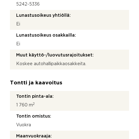
5242-5336
Lunastusoikeus yhtiöllä:
Ei
Lunastusoikeus osakkailla:
Ei
Muut käyttö-/luovutusrajoitukset:
Koskee autohallipaikkaosakkeita.
Tontti ja kaavoitus
Tontin pinta-ala:
2
1 760 m
Tontin omistus:
Vuokra
Maanvuokraaja: