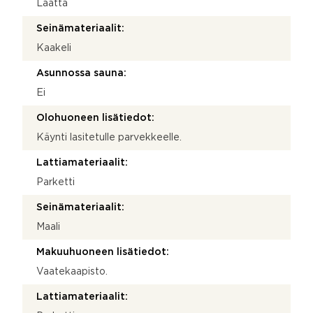
Laatta
Seinämateriaalit:
Kaakeli
Asunnossa sauna:
Ei
Olohuoneen lisätiedot:
Käynti lasitetulle parvekkeelle.
Lattiamateriaalit:
Parketti
Seinämateriaalit:
Maali
Makuuhuoneen lisätiedot:
Vaatekaapisto.
Lattiamateriaalit: