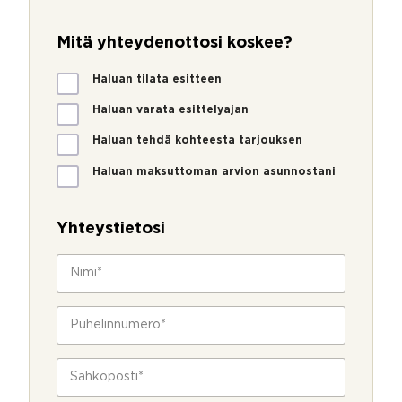
Mitä yhteydenottosi koskee?
M
Haluan tilata esitteen
i
t
Haluan varata esittelyajan
ä
Haluan tehdä kohteesta tarjouksen
y
h
Haluan maksuttoman arvion asunnostani
t
e
y
Yhteystietosi
d
e
N
n
i
o
m
t
i
P
t
*
u
o
h
s
e
S
i
l
ä
k
i
h
o