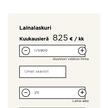
Lainalaskuri
825
Kuukausierä
€ / kk
–
+
Asunnon velaton hinta
–
+
Laina-aika