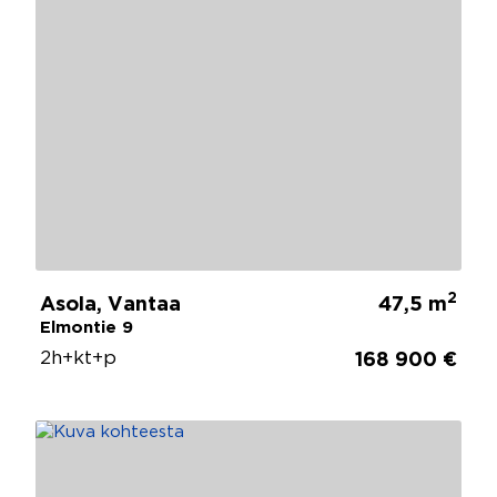
2
Asola, Vantaa
47,5 m
Elmontie 9
2h+kt+p
168 900 €