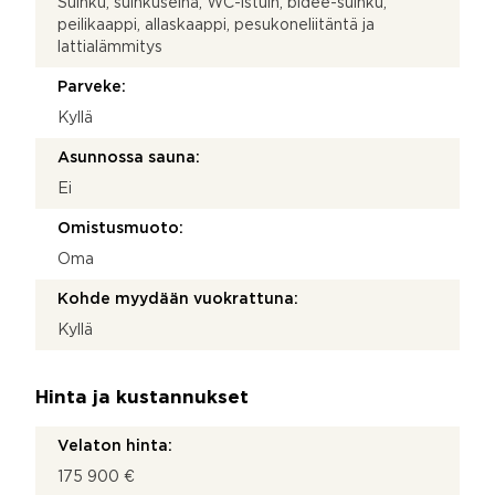
Suihku, suihkuseinä, WC-istuin, bidee-suihku,
peilikaappi, allaskaappi, pesukoneliitäntä ja
lattialämmitys
Parveke:
Kyllä
Asunnossa sauna:
Ei
Omistusmuoto:
Oma
Kohde myydään vuokrattuna:
Kyllä
Hinta ja kustannukset
Velaton hinta:
175 900 €