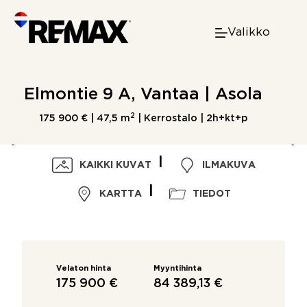
Skip
to
Valikko
content
Elmontie 9 A, Vantaa | Asola
2
175 900 € |
47,5 m
| Kerrostalo | 2h+kt+p
KAIKKI KUVAT
ILMAKUVA
KARTTA
TIEDOT
Velaton hinta
Myyntihinta
175 900 €
84 389,13 €