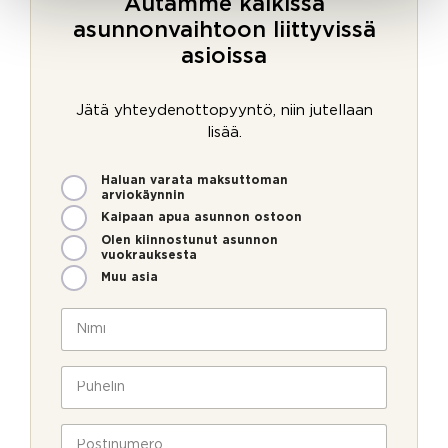
Autamme kaikissa
asunnonvaihtoon liittyvissä
asioissa
Jätä yhteydenottopyyntö, niin jutellaan
lisää.
M
Haluan varata maksuttoman
i
arviokäynnin
t
Kaipaan apua asunnon ostoon
e
Olen kiinnostunut asunnon
n
vuokrauksesta
v
Muu asia
o
i
N
m
i
m
m
e
i
P
o
*
u
l
h
l
e
P
a