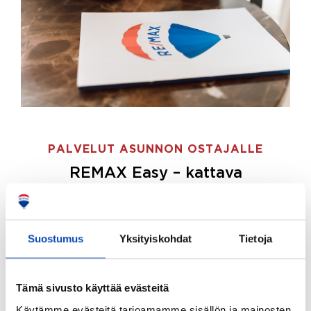
PALVELUT ASUNNON OSTAJALLE
REMAX Easy – kattava
palvelupaketti asunnon ostoon
REMAX Easy on palvelupakettimme asunnon
ostajille.
Tee ostotoimeksianto ja etsimme juuri
Suostumus
Yksityiskohdat
Tietoja
sinulle sopivan kodin, eikä sinun tarvitse nähdä
vaivaa sen löytämiseksi.
Tämä sivusto käyttää evästeitä
Hoidamme koko ostoprosessin puolestasi.
Käytämme evästeitä tarjoamamme sisällön ja mainosten