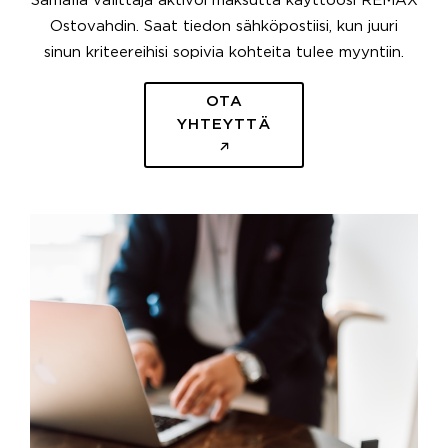
Samalla välittäjä aktivoi maksutta käyttöösi REMAX
Ostovahdin. Saat tiedon sähköpostiisi, kun juuri
sinun kriteereihisi sopivia kohteita tulee myyntiin.
OTA
YHTEYTTÄ