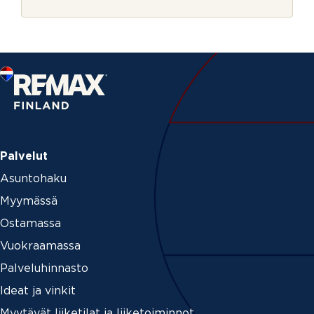
r
n
j
t
e
_
p
a
g
e
*
Palvelut
Asuntohaku
Myymässä
Ostamassa
Vuokraamassa
Palveluhinnasto
Ideat ja vinkit
Myytävät liiketilat ja liiketoiminnot