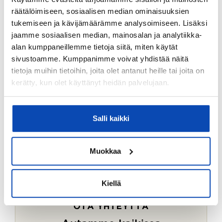
Ostotoimeksiantopalvelumme sopii myös esimerkiksi
räätälöimiseen, sosiaalisen median ominaisuuksien
sijoitus- ja vapaa-ajan asuntojen ostoon.
tukemiseen ja kävijämäärämme analysoimiseen. Lisäksi
jaamme sosiaalisen median, mainosalan ja analytiikka-
LUE LISÄÄ
alan kumppaneillemme tietoja siitä, miten käytät
sivustoamme. Kumppanimme voivat yhdistää näitä
tietoja muihin tietoihin, joita olet antanut heille tai joita on
kerätty, kun olet käyttänyt heidän palvelujaan.
Salli kaikki
Muokkaa
Kiellä
OTA YHTEYTTÄ