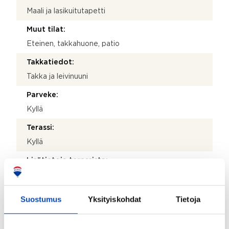
Maali ja lasikuitutapetti
Muut tilat:
Eteinen, takkahuone, patio
Takkatiedot:
Takka ja leivinuuni
Parveke:
Kyllä
Terassi:
Kyllä
Lisätietoja terassista:
Terassilla jaacuzzi (ulkoporeallas)
Lattiamateriaalien kuvaus ja lisätiedot:
Suostumus
Yksityiskohdat
Tietoja
Vesikiertoinen lattialämmitys (Koko alakerta,
poislukien kodinhoitohuone ja iso varastohuone, joissa
vesikiertoinen patterilämmitys.) Yläkerran eteisessä