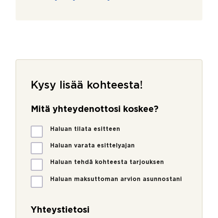
Kysy lisää kohteesta!
Mitä yhteydenottosi koskee?
M
Haluan tilata esitteen
i
t
Haluan varata esittelyajan
ä
Haluan tehdä kohteesta tarjouksen
y
h
Haluan maksuttoman arvion asunnostani
t
e
y
Yhteystietosi
d