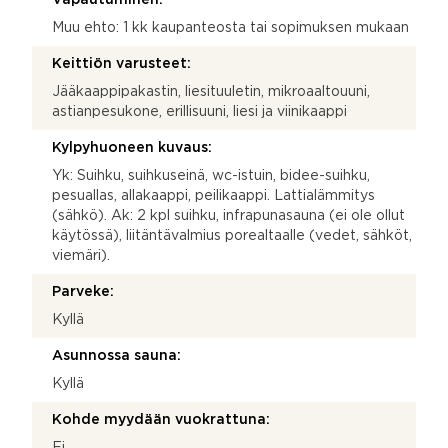
Muu ehto: 1 kk kaupanteosta tai sopimuksen mukaan
Keittiön varusteet:
Jääkaappipakastin, liesituuletin, mikroaaltouuni,
astianpesukone, erillisuuni, liesi ja viinikaappi
Kylpyhuoneen kuvaus:
Yk: Suihku, suihkuseinä, wc-istuin, bidee-suihku,
pesuallas, allakaappi, peilikaappi. Lattialämmitys
(sähkö). Ak: 2 kpl suihku, infrapunasauna (ei ole ollut
käytössä), liitäntävalmius porealtaalle (vedet, sähköt,
viemäri).
Parveke:
Kyllä
Asunnossa sauna:
Kyllä
Kohde myydään vuokrattuna:
Ei