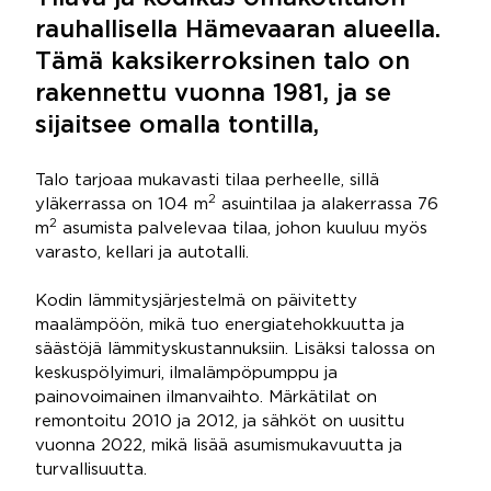
rauhallisella Hämevaaran alueella.
Tämä kaksikerroksinen talo on
rakennettu vuonna 1981, ja se
sijaitsee omalla tontilla,
Talo tarjoaa mukavasti tilaa perheelle, sillä
2
yläkerrassa on 104 m
asuintilaa ja alakerrassa 76
2
m
asumista palvelevaa tilaa, johon kuuluu myös
varasto, kellari ja autotalli.
Kodin lämmitysjärjestelmä on päivitetty
maalämpöön, mikä tuo energiatehokkuutta ja
säästöjä lämmityskustannuksiin. Lisäksi talossa on
keskuspölyimuri, ilmalämpöpumppu ja
painovoimainen ilmanvaihto. Märkätilat on
remontoitu 2010 ja 2012, ja sähköt on uusittu
vuonna 2022, mikä lisää asumismukavuutta ja
turvallisuutta.