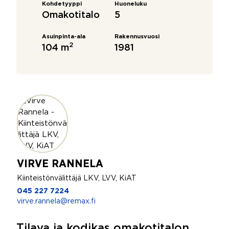
Kohdetyyppi
Huoneluku
Omakotitalo
5
Asuinpinta-ala
Rakennusvuosi
2
104 m
1981
VIRVE RANNELA
Kiinteistönvälittäjä LKV, LVV, KiAT
045 227 7224
virve.rannela@remax.fi
Tilava ja kodikas omakotitalon