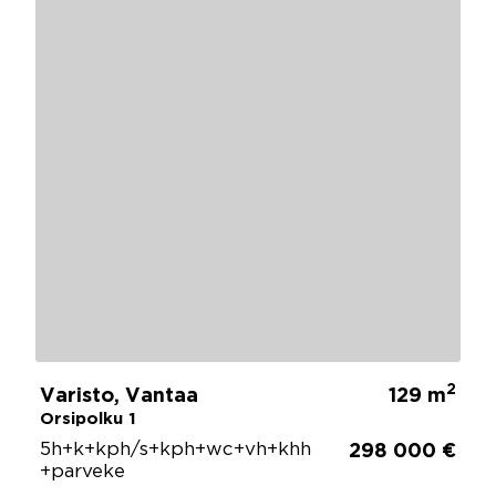
2
Varisto, Vantaa
129 m
Orsipolku 1
5h+k+kph/s+kph+wc+vh+khh
298 000 €
+parveke