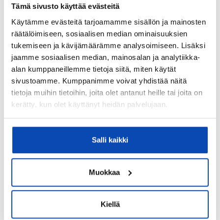
Tämä sivusto käyttää evästeitä
sähköinen lattialämmitys.
Käytämme evästeitä tarjoamamme sisällön ja mainosten
Kohteen säilytystilat:
räätälöimiseen, sosiaalisen median ominaisuuksien
Kaapistot
tukemiseen ja kävijämäärämme analysoimiseen. Lisäksi
jaamme sosiaalisen median, mainosalan ja analytiikka-
Kohteessa on satelliittiantenni:
alan kumppaneillemme tietoja siitä, miten käytät
Ei
sivustoamme. Kumppanimme voivat yhdistää näitä
Taloyhtiössä on antenni:
tietoja muihin tietoihin, joita olet antanut heille tai joita on
kerätty, kun olet käyttänyt heidän palvelujaan.
Ei
Kohteen yleiskunto:
Tyydyttävä
Salli kaikki
Kohde myydään kalustettuna:
Ei
Muokkaa
Kiinteistö
Kiellä
Kiinteistötunnus: