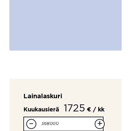
Lainalaskuri
1725
Kuukausierä
€ / kk
–
+