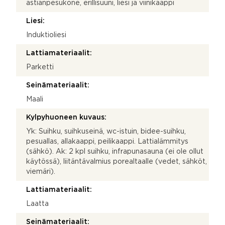
astianpesukone, erillisuuni, liesi ja viinikaappi
Liesi:
Induktioliesi
Lattiamateriaalit:
Parketti
Seinämateriaalit:
Maali
Kylpyhuoneen kuvaus:
Yk: Suihku, suihkuseinä, wc-istuin, bidee-suihku,
pesuallas, allakaappi, peilikaappi. Lattialämmitys
(sähkö). Ak: 2 kpl suihku, infrapunasauna (ei ole ollut
käytössä), liitäntävalmius porealtaalle (vedet, sähköt,
viemäri).
Lattiamateriaalit:
Laatta
Seinämateriaalit: