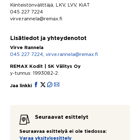
Kiinteistönvälittäjä, LKV, LVV, KiAT
045 227 7224
virve.rannela@remax.fi
Lisätiedot ja yhteydenotot
Virve Rannela
045 227 7224
,
virve.rannela@remax.fi
REMAX Kodit | SK Välitys Oy
y-tunnus: 1993082-2
Jaa linkki
Seuraavat esittelyt
Seuraavaa esittelyä ei ole tiedossa:
Varaa yksityisesittely