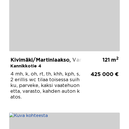
2
Kivimäki/Martinlaakso, Vantaa
121 m
Kannikkotie 4
4 mh, k, oh, rt, th, khh, kph, s,
425 000 €
2 erillis wc tilaa toisessa suih
ku, parveke, kaksi vaatehuon
etta, varasto, kahden auton k
atos.