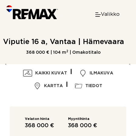
Skip
to
Valikko
content
Viputie 16 a, Vantaa | Hämevaara
2
368 000 € |
104 m
| Omakotitalo
KAIKKI KUVAT
ILMAKUVA
KARTTA
TIEDOT
Velaton hinta
Myyntihinta
368 000 €
368 000 €