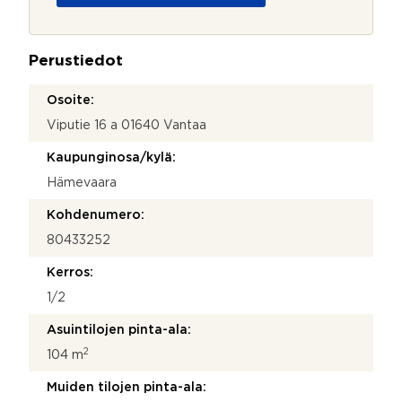
o
j
a
Perustiedot
*
Osoite:
Viputie 16 a 01640 Vantaa
Kaupunginosa/kylä:
Hämevaara
Kohdenumero:
80433252
Kerros:
1/2
Asuintilojen pinta-ala:
2
104 m
Muiden tilojen pinta-ala: