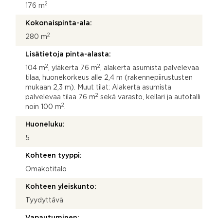
2
176 m
Kokonaispinta-ala:
2
280 m
Lisätietoja pinta-alasta:
2
2
104 m
, yläkerta 76 m
, alakerta asumista palvelevaa
tilaa, huonekorkeus alle 2,4 m (rakennepiirustusten
mukaan 2,3 m). Muut tilat: Alakerta asumista
2
palvelevaa tilaa 76 m
sekä varasto, kellari ja autotalli
2
noin 100 m
.
Huoneluku:
5
Kohteen tyyppi:
Omakotitalo
Kohteen yleiskunto:
Tyydyttävä
Vapautuminen: