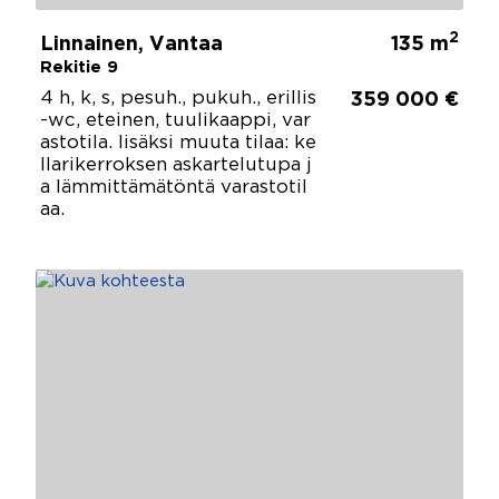
2
Linnainen, Vantaa
135 m
Rekitie 9
4 h, k, s, pesuh., pukuh., erillis
359 000 €
-wc, eteinen, tuulikaappi, var
astotila. lisäksi muuta tilaa: ke
llarikerroksen askartelutupa j
a lämmittämätöntä varastotil
aa.