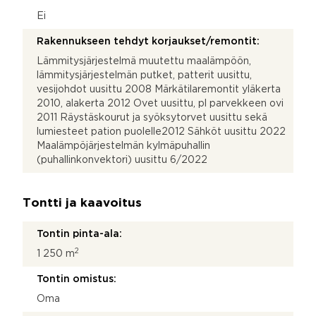
Ei
Rakennukseen tehdyt korjaukset/remontit:
Lämmitysjärjestelmä muutettu maalämpöön,
lämmitysjärjestelmän putket, patterit uusittu,
vesijohdot uusittu 2008 Märkätilaremontit yläkerta
2010, alakerta 2012 Ovet uusittu, pl parvekkeen ovi
2011 Räystäskourut ja syöksytorvet uusittu sekä
lumiesteet pation puolelle2012 Sähköt uusittu 2022
Maalämpöjärjestelmän kylmäpuhallin
(puhallinkonvektori) uusittu 6/2022
Tontti ja kaavoitus
Tontin pinta-ala:
2
1 250 m
Tontin omistus:
Oma