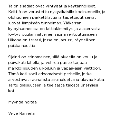
Talon sisätilat ovat viihtyisät ja käytännölliset.
Keittiö on varustettu nykyaikaisilla kodinkoneilla, ja
olohuoneen parkettilattia ja tapetoidut seinät
luovat lämpimän tunnelman. Yläkerran
kylpyhuoneessa on lattialämmitys, ja alakerrasta
löytyy puulämmitteinen sauna rentoutumiseen.
Ulkona on terassi, jossa on jacuzzi, täydellinen
paikka nauttia.
Sijainti on erinomainen, sillä alueella on koulu ja
päiväkoti lähellä, ja vehreä puisto tarjoaa
mahdollisuuden ulkoiluun ja vapaa-ajan viettoon.
Tämä koti sopii erinomaisesti perheille, jotka
arvostavat rauhallista asuinaluetta ja tilavaa kotia.
Tartu tilaisuuteen ja tee tästä talosta unelmiesi
koti!
Myyntiä hoitaa:
Virve Rannela