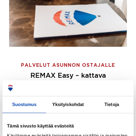
PALVELUT ASUNNON OSTAJALLE
REMAX Easy – kattava
palvelupaketti asunnon ostoon
REMAX Easy on palvelupakettimme asunnon
ostajille.
Tee ostotoimeksianto ja etsimme juuri
Suostumus
Yksityiskohdat
Tietoja
sinulle sopivan kodin, eikä sinun tarvitse nähdä
vaivaa sen löytämiseksi.
Tämä sivusto käyttää evästeitä
Hoidamme koko ostoprosessin puolestasi.
Käytämme evästeitä tarjoamamme sisällön ja mainosten