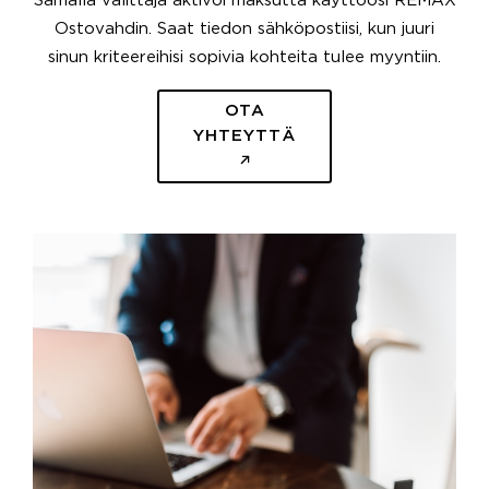
Samalla välittäjä aktivoi maksutta käyttöösi REMAX
Ostovahdin. Saat tiedon sähköpostiisi, kun juuri
sinun kriteereihisi sopivia kohteita tulee myyntiin.
OTA
YHTEYTTÄ