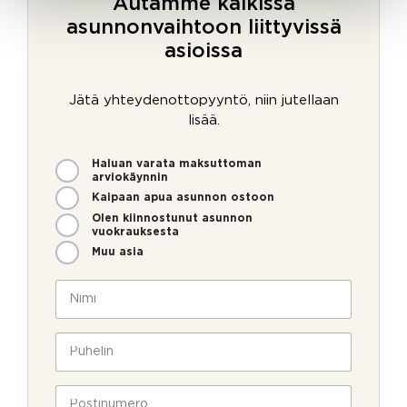
Autamme kaikissa
asunnonvaihtoon liittyvissä
asioissa
Jätä yhteydenottopyyntö, niin jutellaan
lisää.
M
Haluan varata maksuttoman
i
arviokäynnin
t
Kaipaan apua asunnon ostoon
e
Olen kiinnostunut asunnon
n
vuokrauksesta
v
Muu asia
o
i
N
m
i
m
m
e
i
P
o
*
u
l
h
l
e
P
a