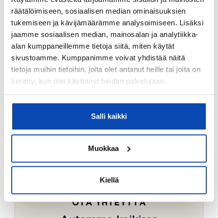
Ostotoimeksiantopalvelumme sopii myös esimerkiksi
räätälöimiseen, sosiaalisen median ominaisuuksien
sijoitus- ja vapaa-ajan asuntojen ostoon.
tukemiseen ja kävijämäärämme analysoimiseen. Lisäksi
jaamme sosiaalisen median, mainosalan ja analytiikka-
LUE LISÄÄ
alan kumppaneillemme tietoja siitä, miten käytät
sivustoamme. Kumppanimme voivat yhdistää näitä
tietoja muihin tietoihin, joita olet antanut heille tai joita on
kerätty, kun olet käyttänyt heidän palvelujaan.
Salli kaikki
Muokkaa
Kiellä
OTA YHTEYTTÄ