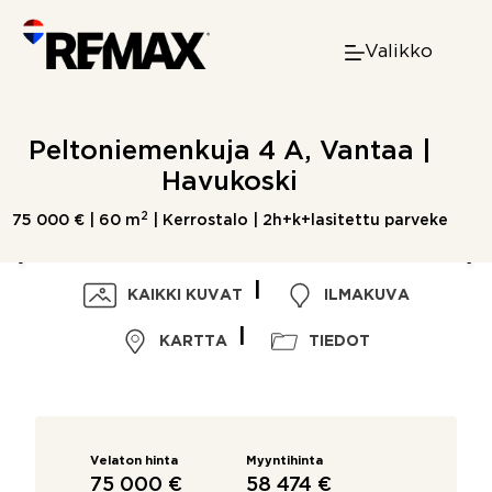
Skip
to
Valikko
content
Peltoniemenkuja 4 A, Vantaa |
Havukoski
2
75 000 € |
60 m
| Kerrostalo | 2h+k+lasitettu parveke
KAIKKI KUVAT
ILMAKUVA
KARTTA
TIEDOT
Velaton hinta
Myyntihinta
75 000 €
58 474 €