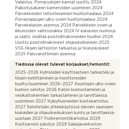
Valaistus: Porrasvalojen kannat uusittu 2024
Paikoitusalueen kameroiden uusiminen 2024
Parvekkeiden tehosteseinien huoltomaalaus 2024
Porrasrappujen ulko-ovien huoltomaalaus 2024
Parvekelasien asennus 2024 Parvekkeen ovien ja
ikkunoiden vaihtourakka 2024 IV-kanavien nuohous
ja säätö, sisältää poistoilmakoneiden huollon 2024
Uusittu poistoilmakoneet ohjauskelloineen 2025
VSS-tilojen laitteiston tarkastus ja tiiveyskokeet
2025 Palovaroittimien asennus
Tiedossa olevat tulevat korjaukset/remontit:
2025–2026 Kylmiöiden käyttöasteen tarkastelu ja
tilojen kehittäminen ja moottoreiden
huolto/uusiminen 2026–2027 Asuntojen ulko-ovien
kunnon selvitys 2026 Katon kunnostaminen ja
vesikattokermien tarkastaminen ja tarvittaessa
uusiminen 2027 Kylpyhuoneiden kuntokartoitus
2027 Selvitetään yhteiskäytössä olevien saunojen
kiukaiden ja ohjauskeskuksien kunto ja tarvittaessa
uusitaan 2027 Putkiremonttikartoitus 2029
Kuntoarvion päivitys 2029 Salaojaverkoston