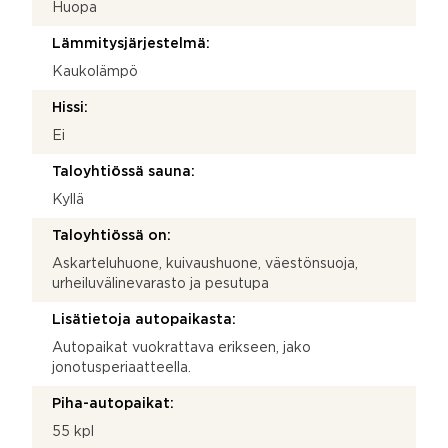
Huopa
Lämmitysjärjestelmä:
Kaukolämpö
Hissi:
Ei
Taloyhtiössä sauna:
Kyllä
Taloyhtiössä on:
Askarteluhuone, kuivaushuone, väestönsuoja,
urheiluvälinevarasto ja pesutupa
Lisätietoja autopaikasta:
Autopaikat vuokrattava erikseen, jako
jonotusperiaatteella.
Piha-autopaikat:
55 kpl