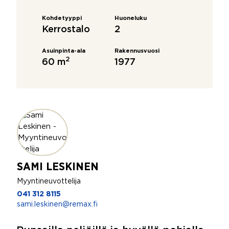
Kohdetyyppi
Huoneluku
Kerrostalo
2
Asuinpinta-ala
Rakennusvuosi
2
60 m
1977
SAMI LESKINEN
Myyntineuvottelija
041 312 8115
sami.leskinen@remax.fi