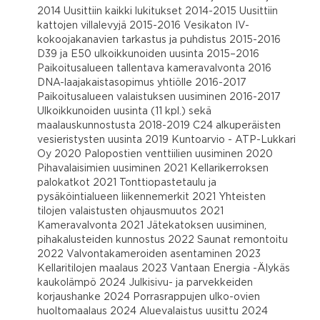
2014 Uusittiin kaikki lukitukset 2014-2015 Uusittiin
kattojen villalevyjä 2015-2016 Vesikaton IV-
kokoojakanavien tarkastus ja puhdistus 2015-2016
D39 ja E50 ulkoikkunoiden uusinta 2015–2016
Paikoitusalueen tallentava kameravalvonta 2016
DNA-laajakaistasopimus yhtiölle 2016-2017
Paikoitusalueen valaistuksen uusiminen 2016-2017
Ulkoikkunoiden uusinta (11 kpl.) sekä
maalauskunnostusta 2018-2019 C24 alkuperäisten
vesieristysten uusinta 2019 Kuntoarvio - ATP-Lukkari
Oy 2020 Palopostien venttiilien uusiminen 2020
Pihavalaisimien uusiminen 2021 Kellarikerroksen
palokatkot 2021 Tonttiopastetaulu ja
pysäköintialueen liikennemerkit 2021 Yhteisten
tilojen valaistusten ohjausmuutos 2021
Kameravalvonta 2021 Jätekatoksen uusiminen,
pihakalusteiden kunnostus 2022 Saunat remontoitu
2022 Valvontakameroiden asentaminen 2023
Kellaritilojen maalaus 2023 Vantaan Energia -Älykäs
kaukolämpö 2024 Julkisivu- ja parvekkeiden
korjaushanke 2024 Porrasrappujen ulko-ovien
huoltomaalaus 2024 Aluevalaistus uusittu 2024