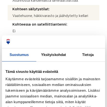
Asunnossa kahdenlaista laminaattilattiaa.
Kohteen säilytystilat:
Vaatehuone, häkkivarasto ja jäähdytetty kellari
Kohteessa on satelliittiantenni:
Ei
Taloyhtiössä on antenni:
Ei
Suostumus
Yksityiskohdat
Tietoja
Kohde on liitetty tietoliikenneverkkoon:
Kyllä
Kohteen yleiskunto:
Tämä sivusto käyttää evästeitä
Tyydyttävä
Käytämme evästeitä tarjoamamme sisällön ja mainosten
räätälöimiseen, sosiaalisen median ominaisuuksien
Kohde myydään kalustettuna:
tukemiseen ja kävijämäärämme analysoimiseen. Lisäksi
Ei
jaamme sosiaalisen median, mainosalan ja analytiikka-
Kauppaan ei kuulu:
alan kumppaneillemme tietoja siitä, miten käytät