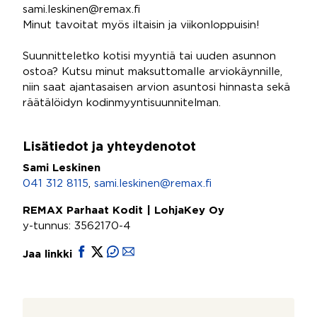
sami.leskinen@remax.fi
Minut tavoitat myös iltaisin ja viikonloppuisin!
Suunnitteletko kotisi myyntiä tai uuden asunnon
ostoa? Kutsu minut maksuttomalle arviokäynnille,
niin saat ajantasaisen arvion asuntosi hinnasta sekä
räätälöidyn kodinmyyntisuunnitelman.
Lisätiedot ja yhteydenotot
Sami Leskinen
041 312 8115
,
sami.leskinen@remax.fi
REMAX Parhaat Kodit | LohjaKey Oy
y-tunnus: 3562170-4
Jaa linkki