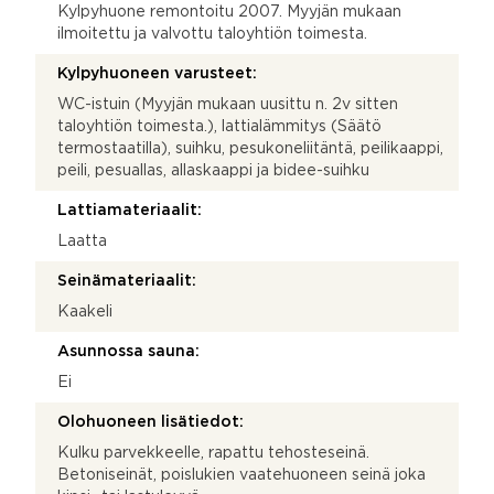
Kylpyhuone remontoitu 2007. Myyjän mukaan
ilmoitettu ja valvottu taloyhtiön toimesta.
Kylpyhuoneen varusteet:
WC-istuin (Myyjän mukaan uusittu n. 2v sitten
taloyhtiön toimesta.), lattialämmitys (Säätö
termostaatilla), suihku, pesukoneliitäntä, peilikaappi,
peili, pesuallas, allaskaappi ja bidee-suihku
Lattiamateriaalit:
Laatta
Seinämateriaalit:
Kaakeli
Asunnossa sauna:
Ei
Olohuoneen lisätiedot:
Kulku parvekkeelle, rapattu tehosteseinä.
Betoniseinät, poislukien vaatehuoneen seinä joka