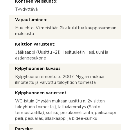
Kohteen yleiskunto:
Tyydyttävä
Vapautuminen:
Muu ehto: Viimeistään 2kk kuluttua kauppasumman
maksusta.
Keittiön varusteet:
Jääkaappi (Uusittu -21), liesituuletin, liesi, uuni ja
astianpesukone
Kylpyhuoneen kuvaus:
Kylpyhuone remontoitu 2007. Myyjän mukaan
ilmoitettu ja valvottu taloyhtiön toimesta.
Kylpyhuoneen varusteet:
WC-istuin (Myyjän mukaan uusittu n. 2v sitten
taloyhtiön toimesta.), lattialämmitys (Säätö
termostaatilla), suihku, pesukoneliitäntä, peilikaappi,
peili, pesuallas, allaskaappi ja bidee-suihku
Parveke: