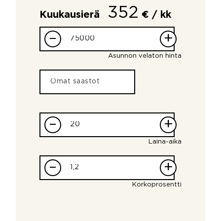
352
Kuukausierä
€ / kk
–
+
Asunnon velaton hinta
–
+
Laina-aika
–
+
Korkoprosentti