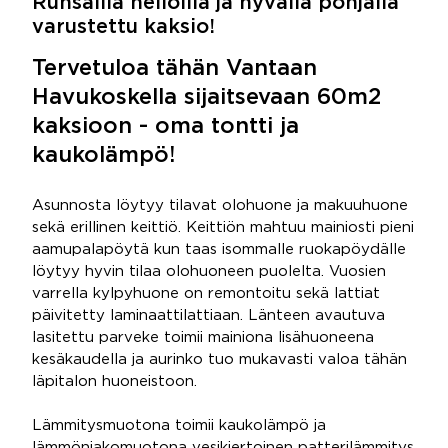
Runsailla neliöillä ja hyvällä pohjalla
varustettu kaksio!
Tervetuloa tähän Vantaan
Havukoskella sijaitsevaan 60m2
kaksioon - oma tontti ja
kaukolämpö!
Asunnosta löytyy tilavat olohuone ja makuuhuone
sekä erillinen keittiö. Keittiön mahtuu mainiosti pieni
aamupalapöytä kun taas isommalle ruokapöydälle
löytyy hyvin tilaa olohuoneen puolelta. Vuosien
varrella kylpyhuone on remontoitu sekä lattiat
päivitetty laminaattilattiaan. Länteen avautuva
lasitettu parveke toimii mainiona lisähuoneena
kesäkaudella ja aurinko tuo mukavasti valoa tähän
läpitalon huoneistoon.
Lämmitysmuotona toimii kaukolämpö ja
lämmönjakomuotona vesikiertoinen patterilämmitys