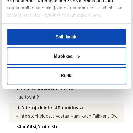
sivustoamme. Kumppanimme voivat yhdistää näitä
Irtaimisto.
tietoja muihin tietoihin, joita olet antanut heille tai joita on
kerätty, kun olet käyttänyt heidän palvelujaan.
Taloyhtiö
Taloyhtiön nimi:
Salli kaikki
Asunto Oy Peltoniemenkuja 4
Taloyhtiön Y-tunnus:
Muokkaa
0125158-1
Kiinteistötunnus:
Kiellä
092-074-206-4 ja 092-074-206-3
Kiinteistönhoidosta vastaa:
Huoltoyhtiö
Lisätietoja kiinteistönhoidosta:
Kiinteistönhoidosta vastaa Kuninkaan Talkkarit Oy.
Isännöitsijätoimisto: