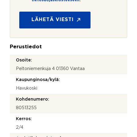
tietosuojaselosteeseen
.
e
t
o
s
LÄHETÄ VIESTI
u
o
j
a
Perustiedot
*
Osoite:
Peltoniemenkuja 4 01360 Vantaa
Kaupunginosa/kylä:
Havukoski
Kohdenumero:
80513255
Kerros:
2/4