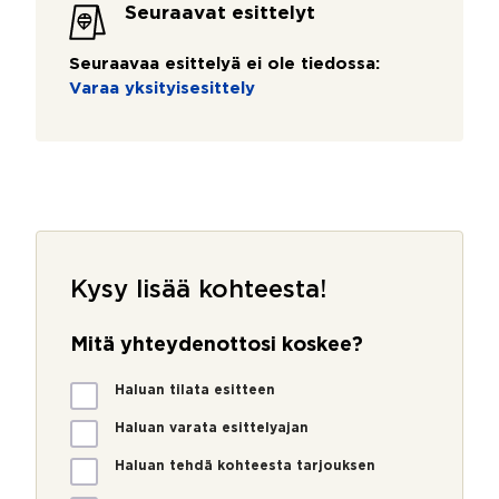
Seuraavat esittelyt
Seuraavaa esittelyä ei ole tiedossa:
Varaa yksityisesittely
Kysy lisää kohteesta!
Mitä yhteydenottosi koskee?
M
Haluan tilata esitteen
i
t
Haluan varata esittelyajan
ä
Haluan tehdä kohteesta tarjouksen
y
h