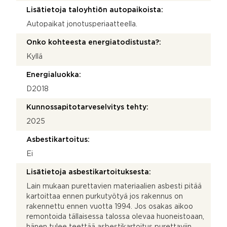
Lisätietoja taloyhtiön autopaikoista:
Autopaikat jonotusperiaatteella.
Onko kohteesta energiatodistusta?:
Kyllä
Energialuokka:
D2018
Kunnossapitotarveselvitys tehty:
2025
Asbestikartoitus:
Ei
Lisätietoja asbestikartoituksesta:
Lain mukaan purettavien materiaalien asbesti pitää
kartoittaa ennen purkutyötyä jos rakennus on
rakennettu ennen vuotta 1994. Jos osakas aikoo
remontoida tällaisessa talossa olevaa huoneistoaan,
hänen tulee teettää asbestikartoitus purettaviin