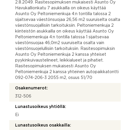
2.8.2049. Rasitesopimuksen mukaisesti Asunto Oy
Havukallionkatu 7 asukkailla on oikeus käyttää
Asunto Oy Peltoniemenkuja 4:n tontilla talossa 2
sijaitsevaa väestönsuojaa 26,56 m2 suuruiselta osalta
väestönsuojallisiin tarkoituksiin. Peltoniemenkuja 2
kiinteistön asukkailla on oikeus käyttää Asunto Oy
Peltoniemenkuja 4:n tontilla talossa 1 sijaitsevaa
väestönsuojaa 46,0m2 suuruiselta osalta vain
väestönsuojelullisiin tarkoituksiin. Rasitesopimuksin
Asunto Oy Peltoniemenkuja 2 kanssa yhteiset
pyykinkuivaustelineet, leikkialueet ja pihatiet.
Rasitesopimuksen mukaisesti Asunto Oy
Peltoniemenkuja 2 kanssa yhteinen autopaikkatontti
092-074-206-3 2055 m2, osuus 51/70
Osakenumerot:
312-506
Lunastusoikeus yhtiöllä:
Ei
Lunastusoikeus osakkailla: