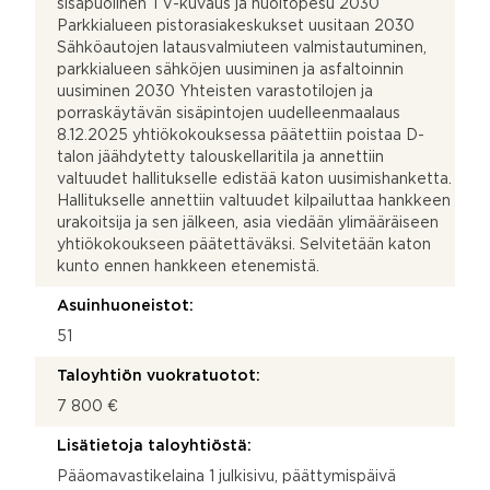
sisäpuolinen TV-kuvaus ja huoltopesu 2030
Parkkialueen pistorasiakeskukset uusitaan 2030
Sähköautojen latausvalmiuteen valmistautuminen,
parkkialueen sähköjen uusiminen ja asfaltoinnin
uusiminen 2030 Yhteisten varastotilojen ja
porraskäytävän sisäpintojen uudelleenmaalaus
8.12.2025 yhtiökokouksessa päätettiin poistaa D-
talon jäähdytetty talouskellaritila ja annettiin
valtuudet hallitukselle edistää katon uusimishanketta.
Hallitukselle annettiin valtuudet kilpailuttaa hankkeen
urakoitsija ja sen jälkeen, asia viedään ylimääräiseen
yhtiökokoukseen päätettäväksi. Selvitetään katon
kunto ennen hankkeen etenemistä.
Asuinhuoneistot:
51
Taloyhtiön vuokratuotot:
7 800 €
Lisätietoja taloyhtiöstä:
Pääomavastikelaina 1 julkisivu, päättymispäivä