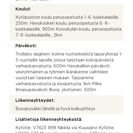
Koulut:
Kytöpuiston koulu perusopetusta 1.-6.-luokkalaisille,
250m. Havukosken koulu, perusopetusta 6.-9.-
luokkalaisille, 900m Koivukylän koulu, perusopetusta
7.-9.-luokkalaisille., 2km
Päiväkoti:
Trollebo daghem: kolme ruotsinkielistä lapsiryhmää 1-
5-vuotiaille lapsille, joissa tarjotaan kokopäiväistä
varhaiskasvatusta, 600m Havukallion päiväkoti:
viisiryhmäinen ja ryhmien ikärakenne vaihtelee
vuosittain tarpeen mukaan. Tarjoamme
varhaiskasvatusta ja esiopetusta, 1km Pilke
Ilmaisupäiväkoti Illusia, yksityinen, 500m
Liikenneyhteydet:
Bussipysäkki lähellä ja hyvä kulkuyhteys
Lisätietoja liikenneyhteyksistä:
Kytötie, V7423: 899 Nikkilä via Kuusijärvi Kytötie,