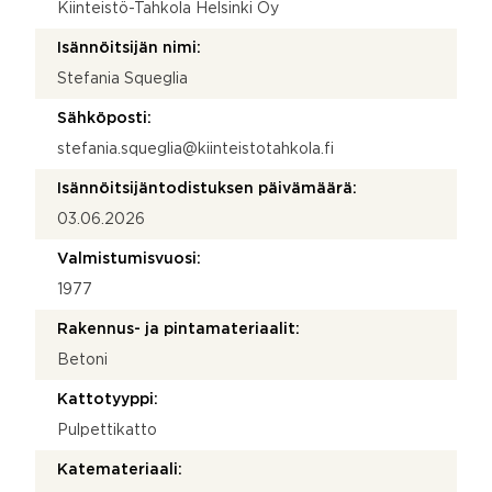
Kiinteistö-Tahkola Helsinki Oy
Isännöitsijän nimi:
Stefania Squeglia
Sähköposti:
stefania.squeglia@kiinteistotahkola.fi
Isännöitsijäntodistuksen päivämäärä:
03.06.2026
Valmistumisvuosi:
1977
Rakennus- ja pintamateriaalit:
Betoni
Kattotyyppi:
Pulpettikatto
Katemateriaali: