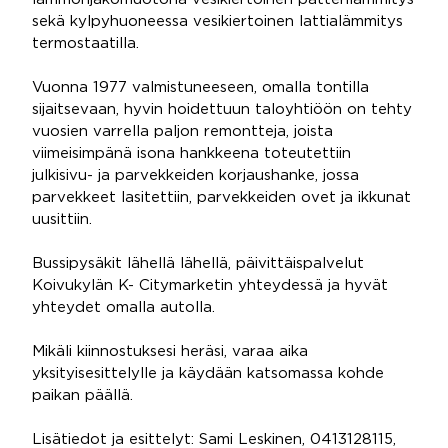
sekä kylpyhuoneessa vesikiertoinen lattialämmitys
termostaatilla.
Vuonna 1977 valmistuneeseen, omalla tontilla
sijaitsevaan, hyvin hoidettuun taloyhtiöön on tehty
vuosien varrella paljon remontteja, joista
viimeisimpänä isona hankkeena toteutettiin
julkisivu- ja parvekkeiden korjaushanke, jossa
parvekkeet lasitettiin, parvekkeiden ovet ja ikkunat
uusittiin.
Bussipysäkit lähellä lähellä, päivittäispalvelut
Koivukylän K- Citymarketin yhteydessä ja hyvät
yhteydet omalla autolla.
Mikäli kiinnostuksesi heräsi, varaa aika
yksityisesittelylle ja käydään katsomassa kohde
paikan päällä.
Lisätiedot ja esittelyt: Sami Leskinen, 0413128115,