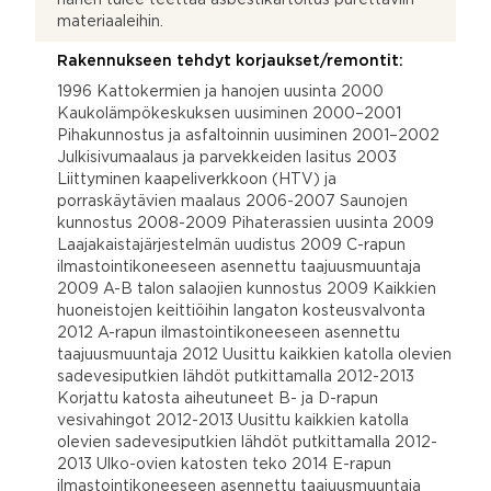
materiaaleihin.
Rakennukseen tehdyt korjaukset/remontit:
1996 Kattokermien ja hanojen uusinta 2000
Kaukolämpökeskuksen uusiminen 2000–2001
Pihakunnostus ja asfaltoinnin uusiminen 2001–2002
Julkisivumaalaus ja parvekkeiden lasitus 2003
Liittyminen kaapeliverkkoon (HTV) ja
porraskäytävien maalaus 2006-2007 Saunojen
kunnostus 2008-2009 Pihaterassien uusinta 2009
Laajakaistajärjestelmän uudistus 2009 C-rapun
ilmastointikoneeseen asennettu taajuusmuuntaja
2009 A-B talon salaojien kunnostus 2009 Kaikkien
huoneistojen keittiöihin langaton kosteusvalvonta
2012 A-rapun ilmastointikoneeseen asennettu
taajuusmuuntaja 2012 Uusittu kaikkien katolla olevien
sadevesiputkien lähdöt putkittamalla 2012-2013
Korjattu katosta aiheutuneet B- ja D-rapun
vesivahingot 2012-2013 Uusittu kaikkien katolla
olevien sadevesiputkien lähdöt putkittamalla 2012-
2013 Ulko-ovien katosten teko 2014 E-rapun
ilmastointikoneeseen asennettu taajuusmuuntaja