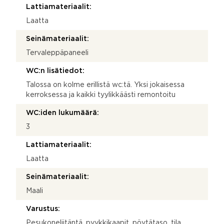
Lattiamateriaalit:
Laatta
Seinämateriaalit:
Tervaleppäpaneeli
WC:n lisätiedot:
Talossa on kolme erillistä wc:tä. Yksi jokaisessa
kerroksessa ja kaikki tyylikkäästi remontoitu
WC:iden lukumäärä:
3
Lattiamateriaalit:
Laatta
Seinämateriaalit:
Maali
Varustus:
Pesukoneliitäntä, pyykkikaapit, pöytätaso, tila