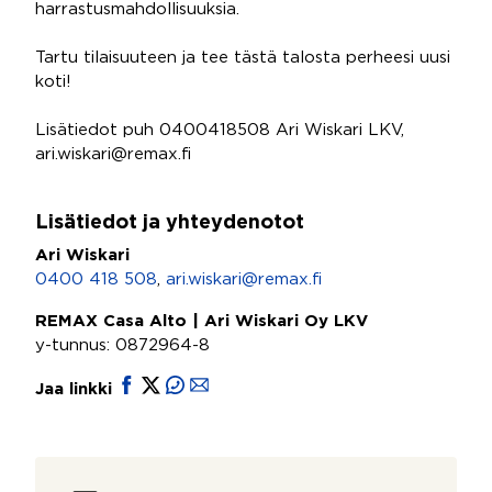
harrastusmahdollisuuksia.
Tartu tilaisuuteen ja tee tästä talosta perheesi uusi
koti!
Lisätiedot puh 0400418508 Ari Wiskari LKV,
ari.wiskari@remax.fi
Lisätiedot ja yhteydenotot
Ari Wiskari
0400 418 508
,
ari.wiskari@remax.fi
REMAX Casa Alto | Ari Wiskari Oy LKV
y-tunnus: 0872964-8
Jaa linkki