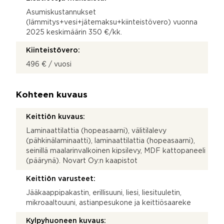
Asumiskustannukset
(lämmitys+vesi+jätemaksu+kiinteistövero) vuonna
2025 keskimäärin 350 €/kk.
Kiinteistövero:
496 € / vuosi
Kohteen kuvaus
Keittiön kuvaus:
Laminaattilattia (hopeasaarni), välitilalevy
(pähkinälaminaatti), laminaattilattia (hopeasaarni),
seinillä maalarinvalkoinen kipsilevy, MDF kattopaneeli
(päärynä). Novart Oy:n kaapistot
Keittiön varusteet:
Jääkaappipakastin, erillisuuni, liesi, liesituuletin,
mikroaaltouuni, astianpesukone ja keittiösaareke
Kylpyhuoneen kuvaus: