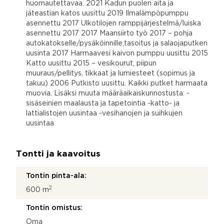
huomautettavaa. 2021 Kadun puolen aita ja
jäteastian katos uusittu 2019 Ilmalämpöpumppu
asennettu 2017 Ulkotilojen ramppijärjestelmä/luiska
asennettu 2017 2017 Maansiirto työ 2017 – pohja
autokatokselle/pysäköinnille,tasoitus ja salaojaputken
uusinta 2017 Harmaavesi kaivon pumppu uusittu 2015
Katto uusittu 2015 – vesikourut, piipun
muuraus/pellitys, tikkaat ja lumiesteet (sopimus ja
takuu) 2006 Putkisto uusittu. Kaikki putket harmaata
muovia. Lisäksi muuta määräaikaiskunnostusta: -
sisäseinien maalausta ja tapetointia -katto- ja
lattialistojen uusintaa -vesihanojen ja suihkujen
uusintaa
Tontti ja kaavoitus
Tontin pinta-ala:
2
600 m
Tontin omistus:
Oma