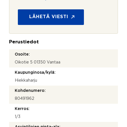
t
o
s
LÄHETÄ VIESTI
u
o
j
a
Perustiedot
*
Osoite:
Oikotie 5 01350 Vantaa
Kaupunginosa/kylä:
Hiekkaharju
Kohdenumero:
80491962
Kerros:
1/3
Asuintilojen pinta-ala: