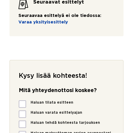
Seuraavat esittelyt
Seuraavaa esittelyä ei ole tiedossa:
Varaa yksityisesittely
Kysy lisää kohteesta!
Mitä yhteydenottosi koskee?
M
Haluan tilata esitteen
i
t
Haluan varata esittelyajan
ä
Haluan tehdä kohteesta tarjouksen
y
h