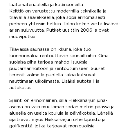
laatumateriaaleilla ja kodinkoneilla.
Keittiö on varustettu modernilla tekniikalla ja
tilavalla saarekkeella, joka sopii erinomaisesti
perheen yhteisiin hetkiin. Talon kolme wc:tä lisäävät
arjen sujuvuutta. Putket uusittiin 2006 ja ovat
muoviputkia.
Tilavassa saunassa on ikkuna, joka tuo
luonnonvaloa rentouttaviin saunailtoihin. Oma
suojaisa piha tarjoaa mahdollisuuksia
puutarhanhoitoon ja rentoutumiseen. Suuret
terassit kolmella puolella taloa kutsuvat
nauttimaan ulkoilmasta. Lisäksi autotalli ja
autokatos.
Sijainti on erinomainen, sillä Hiekkaharjun juna-
asema on vain muutaman sadan metrin päässä ja
alueella on useita kouluja ja päiväkoteja. Lähellä
sijaitsevat myös Hiekkaharjun urheilupuisto ja
golfkenttä, jotka tarjoavat monipuolisia