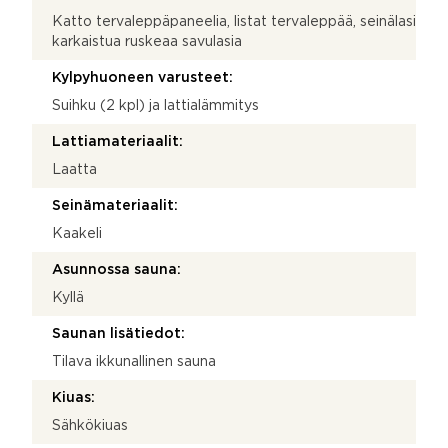
Katto tervaleppäpaneelia, listat tervaleppää, seinälasi
karkaistua ruskeaa savulasia
Kylpyhuoneen varusteet:
Suihku (2 kpl) ja lattialämmitys
Lattiamateriaalit:
Laatta
Seinämateriaalit:
Kaakeli
Asunnossa sauna:
Kyllä
Saunan lisätiedot:
Tilava ikkunallinen sauna
Kiuas:
Sähkökiuas