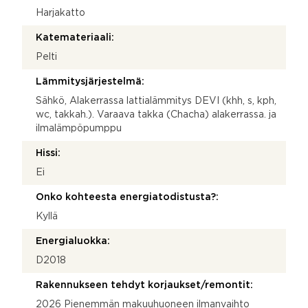
Harjakatto
Katemateriaali:
Pelti
Lämmitysjärjestelmä:
Sähkö, Alakerrassa lattialämmitys DEVI (khh, s, kph,
wc, takkah.). Varaava takka (Chacha) alakerrassa. ja
ilmalämpöpumppu
Hissi:
Ei
Onko kohteesta energiatodistusta?:
Kyllä
Energialuokka:
D2018
Rakennukseen tehdyt korjaukset/remontit:
2026 Pienemmän makuuhuoneen ilmanvaihto