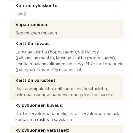
Kohteen yleiskunto:
Hyvä
Vapautuminen:
Sopimuksen mukaan
Keittiön kuvaus:
Laminaattilattia (hopeasaarni), välitilalevy
(pähkinälaminaatti), laminaattilattia (hopeasaarni),
seinillä maalarinvalkoinen kipsilevy, MDF kattopaneeli
(päärynä). Novart Oy:n kaapistot
Keittiön varusteet:
Jääkaappipakastin, erillisuuni, liesi, liesituuletin,
mikroaaltouuni, astianpesukone ja keittiösaareke
Kylpyhuoneen kuvaus:
Katto tervaleppäpaneelia, listat tervaleppää, seinälasi
karkaistua ruskeaa savulasia
Kylpyhuoneen varusteet: