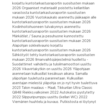
korjattu kuntotarkastusraportin suositusten mukaan
2026 Orgaaniset materiaalit poistettu kellaritilan
varastosta kuntotarkastusraportin suositusten
mukaan 2026 Vuotokaukalo asennettu jääkaapin alle
kuntotarkastusraportin suositusten mukaan 2026
Kodinhoitohuoneen tulvakynnys asennettu
kuntotarkastusraportin suositusten mukaan 2026
Märkätilat / Sauna ja pesuhuone kunnostettu
kuntotarkastusraportin suositusten mukaan 2026
Alapohjan sokkelivaurio korjattu
kuntotarkastusraportin suositusten mukaan 2026
Sähkötyöt tehty kuntotarkastusraportin suositusten
mukaan 2026 Ilmanvaihtojärjestelmä huollettu -
Suodattimet vaihdettu ja tuloilmamoottori uusittu
2026 Vikavirtakytkin on uusittu 2026 Yläpohjaan
asennetaan kulkusillat kesäkuun aikana. Samalla
yläpohjan tuuletusta parannetaan. Kulkusillan
asentajan mielestä yläpohja on jo nyt hyvin tuulettuva
2023 Talon maalaus – Maali, Tikkurilan Ultra Classic
Q848 Riekko,valkoinen 2022 Autokatos pystytetty
2022 Silppuripumppu uusittu (kellari WC) 2022
Viemärien huuhtelu ja kuvaus. Putkistosta ei löytynyt