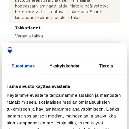
kattopaneeli (päärynä), seinillä maali ja
hopeasaarnilaminaattilattia. Matolla päällystetyt
betoniportaat laskeutuvat alakertaan. Suuret
lautapatiot kolmella puolella taloa
Takkatiedot:
Varaava takka
Parveke:
Ei
Suostumus
Kohteen säilytystilat:
Yksityiskohdat
Tietoja
Kaapistot ja säilytyskomerot ullakolla
Myyjän aikana huoneistoon tehdyt toimenpiteet:
Tämä sivusto käyttää evästeitä
Suuret sisäremontit 2014
Käytämme evästeitä tarjoamamme sisällön ja mainosten
räätälöimiseen, sosiaalisen median ominaisuuksien
Kohteen yleiskunto:
tukemiseen ja kävijämäärämme analysoimiseen. Lisäksi
Hyvä
jaamme sosiaalisen median, mainosalan ja analytiikka-
Lisätietoja kunnosta:
alan kumppaneillemme tietoja siitä, miten käytät
Taloon tehtiin Kuntotarkastus 29.04.2026.