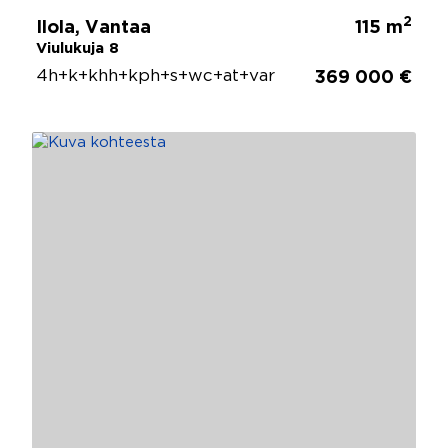
2
Ilola, Vantaa
115 m
Viulukuja 8
4h+k+khh+kph+s+wc+at+var
369 000 €