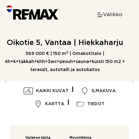
Skip
to
Valikko
content
Oikotie 5, Vantaa | Hiekkaharju
2
369 000 € |
150 m
| Omakotitalo |
4h+k+takkah+khh+3wc+pesuh+sauna+kuisti 150 m2 +
terassit, autotalli ja autokatos
KAIKKI KUVAT
ILMAKUVA
KARTTA
TIEDOT
Velaton hinta
Myyntihinta