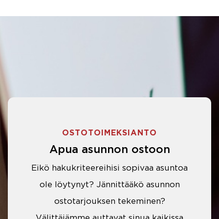
OSTOTOIMEKSIANTO
Apua asunnon ostoon
Eikö hakukriteereihisi sopivaa asuntoa
ole löytynyt? Jännittääkö asunnon
ostotarjouksen tekeminen?
Välittäjämme auttavat sinua kaikissa