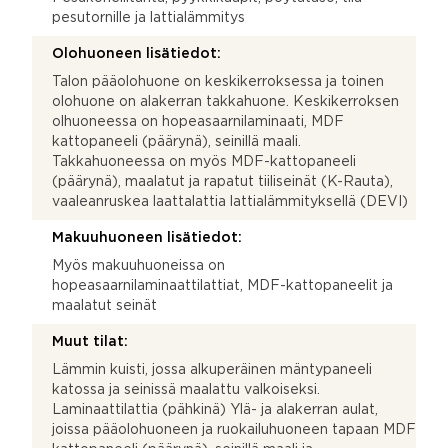
pesutornille ja lattialämmitys
Olohuoneen lisätiedot:
Talon pääolohuone on keskikerroksessa ja toinen
olohuone on alakerran takkahuone. Keskikerroksen
olhuoneessa on hopeasaarnilaminaati, MDF
kattopaneeli (päärynä), seinillä maali.
Takkahuoneessa on myös MDF-kattopaneeli
(päärynä), maalatut ja rapatut tiiliseinät (K-Rauta),
vaaleanruskea laattalattia lattialämmityksellä (DEVI)
Makuuhuoneen lisätiedot:
Myös makuuhuoneissa on
hopeasaarnilaminaattilattiat, MDF-kattopaneelit ja
maalatut seinät
Muut tilat:
Lämmin kuisti, jossa alkuperäinen mäntypaneeli
katossa ja seinissä maalattu valkoiseksi.
Laminaattilattia (pähkinä) Ylä- ja alakerran aulat,
joissa pääolohuoneen ja ruokailuhuoneen tapaan MDF