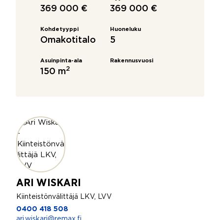
369 000 €
369 000 €
Kohdetyyppi
Huoneluku
Omakotitalo
5
Asuinpinta-ala
Rakennusvuosi
2
150 m
ARI WISKARI
Kiinteistönvälittäjä LKV, LVV
0400 418 508
ari.wiskari@remax.fi