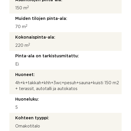
2
150 m
Muiden tilojen pinta-ala:
2
70 m
Kokonaispinta-ala:
2
220 m
Pinta-ala on tarkistusmitattu:
Ei
Huoneet:
4h+k+takkah+khh+3wc+pesuh+sauna+kuisti 150 m2
+ terassit, autotalli ja autokatos
Huoneluku:
5
Kohteen tyyppi:
Omakotitalo