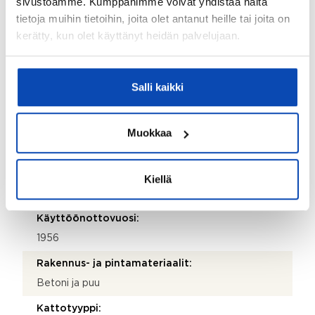
sivustoamme. Kumppanimme voivat yhdistää näitä
Kuntotarkastusraportti on saatavana välittäjältä.
tietoja muihin tietoihin, joita olet antanut heille tai joita on
Kuntotarkastukseen kirjatut suositukset on nyt tehty
kerätty, kun olet käyttänyt heidän palvelujaan.
ja tuleva ostaja pääsee nauttimaan huolettomasta
asumisesta.
Kohde myydään kalustettuna:
Salli kaikki
Ei
Muokkaa
Kiinteistö
Kiinteistötunnus:
Kiellä
92-60-16-8
Käyttöönottovuosi:
1956
Rakennus- ja pintamateriaalit:
Betoni ja puu
Kattotyyppi: