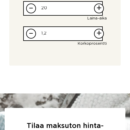
–
+
Laina-aika
–
+
Korkoprosentti
Tilaa maksuton hinta-