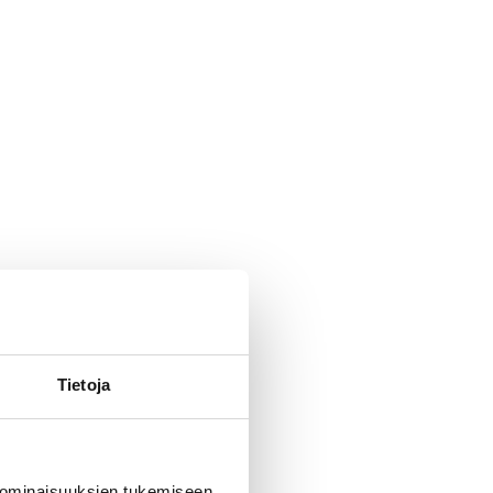
Tietoja
 ominaisuuksien tukemiseen