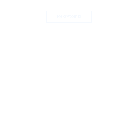
Rekrytointi
XISTA
IDEAT JA VINKIT
YHTEYSTIEDOT