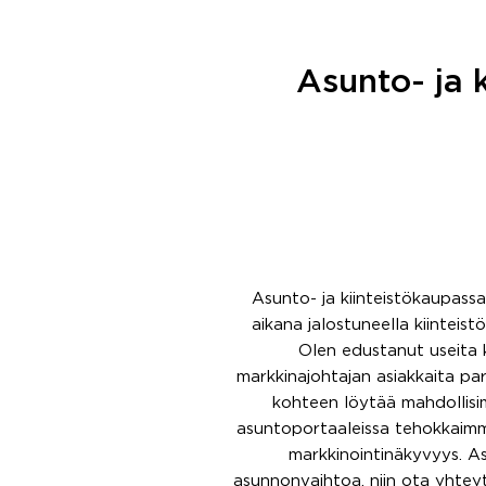
Asunto- ja k
Asunto- ja kiinteistökaupass
aikana jalostuneella kiinteis
Olen edustanut useita k
markkinajohtajan asiakkaita pa
kohteen löytää mahdollisi
asuntoportaaleissa tehokkaimma
markkinointinäkyvyys. A
asunnonvaihtoa, niin ota yhtey