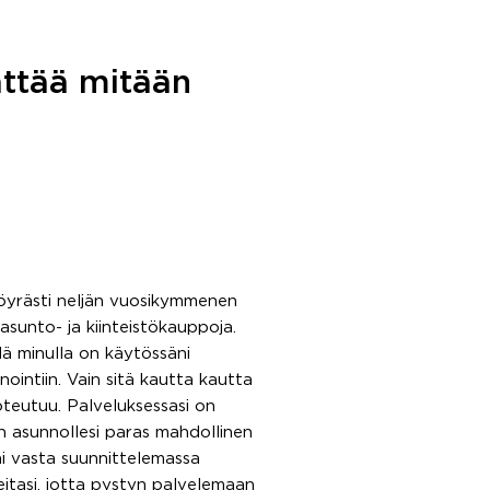
jättää mitään
nöyrästi neljän vuosikymmenen
asunto- ja kiinteistökauppoja.
lä minulla on käytössäni
intiin. Vain sitä kautta kautta
teutuu. Palveluksessasi on
n asunnollesi paras mahdollinen
i vasta suunnittelemassa
itasi, jotta pystyn palvelemaan