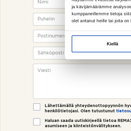
i
ja kävijämäärämme analysoim
m
kumppaneillemme tietoja siitä
i
P
olet antanut heille tai joita o
*
u
h
e
P
l
o
i
s
Kiellä
n
t
S
*
i
ä
n
h
u
k
V
m
ö
i
e
p
e
r
o
s
o
s
t
*
t
i
i
*
V
Lähettämällä yhteydenottopyynnön hyv
a
henkilötietojasi. Olen tutustunut
tietos
h
U
Haluan saada uutiskirjeellä tietoa REMAX
v
u
asumiseen ja kiinteistönvälitykseen.
i