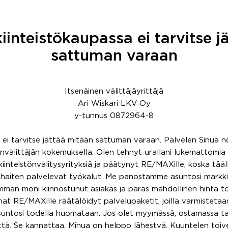
iinteistökaupassa ei tarvitse 
sattuman varaan
Itsenäinen välittäjäyrittäjä
Ari Wiskari LKV Oy
y-tunnus 0872964-8
a ei tarvitse jättää mitään sattuman varaan. Palvelen Sinua 
tönvälittäjän kokemuksella. Olen tehnyt urallani lukemattomia 
iinteistönvälitysyrityksiä ja päätynyt RE/MAXille, koska tääl
rhaiten palvelevat työkalut. Me panostamme asuntosi markkino
mman moni kiinnostunut asiakas ja paras mahdollinen hinta to
t RE/MAXille räätälöidyt palvelupaketit, joilla varmistetaa
suntosi todella huomataan. Jos olet myymässä, ostamassa ta
ttä. Se kannattaa. Minua on helppo lähestyä. Kuuntelen toive