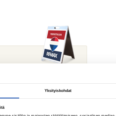
 minuun
Yksityiskohdat
 pikaisesti yhteydessä
itä
mme sisällön ja mainosten räätälöimiseen, sosiaalisen median