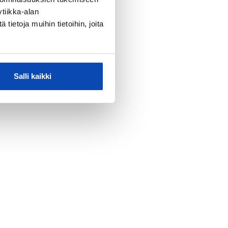
tiikka-alan
ietoja muihin tietoihin, joita
Salli kaikki