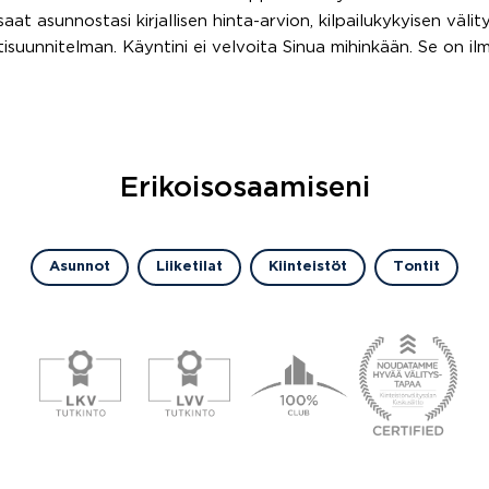
aat asunnostasi kirjallisen hinta-arvion, kilpailukykyisen väl
isuunnitelman. Käyntini ei velvoita Sinua mihinkään. Se on ilm
Erikoisosaamiseni
Asunnot
Liiketilat
Kiinteistöt
Tontit