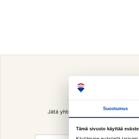
Ota yhteyttä
Suostumus
Jätä yhteydenottopyyntö, niin olen
Tämä sivusto käyttää eväste
N
Käytämme evästeitä tarjoama