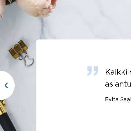
ito
Kaikki 
10
i
asiantu
taan.
Evita Saa