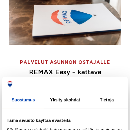
PALVELUT ASUNNON OSTAJALLE
REMAX Easy – kattava
palvelupaketti asunnon ostoon
REMAX Easy on palvelupakettimme asunnon
ostajille.
Tee ostotoimeksianto ja etsimme juuri
Suostumus
Yksityiskohdat
Tietoja
sinulle sopivan kodin, eikä sinun tarvitse nähdä
vaivaa sen löytämiseksi.
Tämä sivusto käyttää evästeitä
Hoidamme koko ostoprosessin puolestasi.
Käytämme evästeitä tarjoamamme sisällön ja mainosten