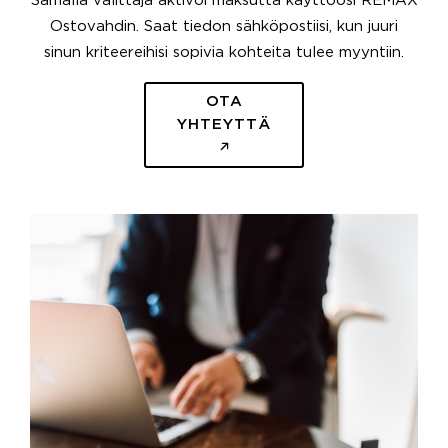
Samalla välittäjä aktivoi maksutta käyttöösi REMAX
Ostovahdin. Saat tiedon sähköpostiisi, kun juuri
sinun kriteereihisi sopivia kohteita tulee myyntiin.
OTA
YHTEYTTÄ