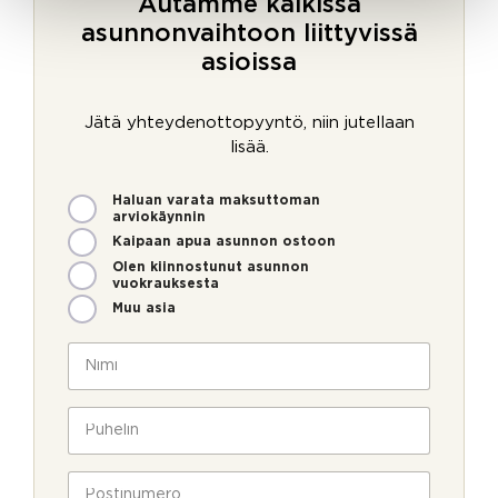
Autamme kaikissa
asunnonvaihtoon liittyvissä
asioissa
Jätä yhteydenottopyyntö, niin jutellaan
lisää.
M
Haluan varata maksuttoman
i
arviokäynnin
t
Kaipaan apua asunnon ostoon
e
Olen kiinnostunut asunnon
n
vuokrauksesta
v
Muu asia
o
i
N
m
i
m
m
e
i
P
o
*
u
l
h
l
e
P
a