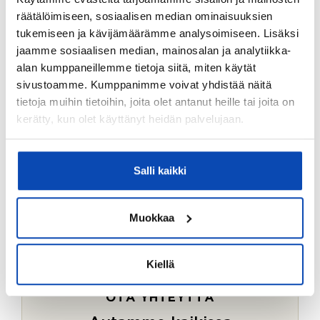
Ostotoimeksiantopalvelumme sopii myös esimerkiksi
räätälöimiseen, sosiaalisen median ominaisuuksien
sijoitus- ja vapaa-ajan asuntojen ostoon.
tukemiseen ja kävijämäärämme analysoimiseen. Lisäksi
jaamme sosiaalisen median, mainosalan ja analytiikka-
LUE LISÄÄ
alan kumppaneillemme tietoja siitä, miten käytät
sivustoamme. Kumppanimme voivat yhdistää näitä
tietoja muihin tietoihin, joita olet antanut heille tai joita on
kerätty, kun olet käyttänyt heidän palvelujaan.
Salli kaikki
Muokkaa
Kiellä
OTA YHTEYTTÄ