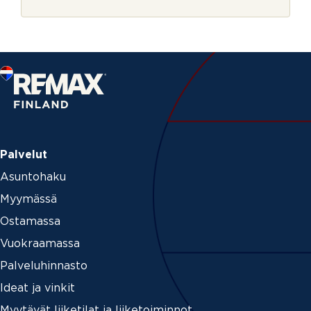
r
j
e
Palvelut
Asuntohaku
Myymässä
Ostamassa
Vuokraamassa
Palveluhinnasto
Ideat ja vinkit
Myytävät liiketilat ja liiketoiminnot