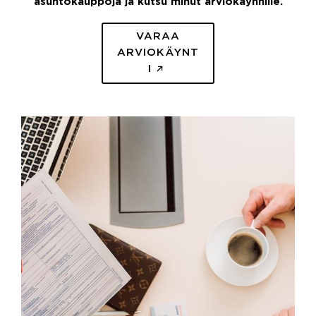
asuntokauppoja ja kutsu minut arviokäynnille.
VARAA
ARVIOKÄYNT
I