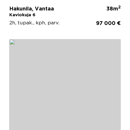
2
Hakunila, Vantaa
38m
Kaviokuja 6
2h, tupak., kph, parv.
97 000 €