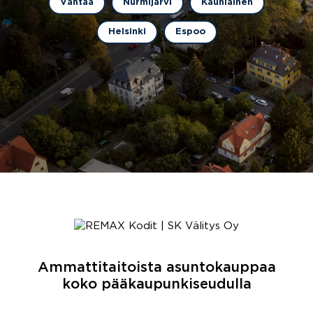
Vantaa
Nurmijärvi
Kauniainen
Helsinki
Espoo
Ammattitaitoista asuntokauppaa
koko pääkaupunkiseudulla