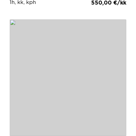
1h, kk, kph
550,00 €/kk