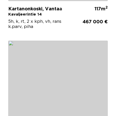
2
Kartanonkoski, Vantaa
117m
Kavaljeerintie 14
5h, k, rt, 2 x kph, vh, rans
467 000 €
k.parv, piha