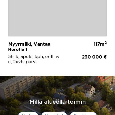
2
Myyrmäki, Vantaa
117m
Norotie 1
5h, k, apuk., kph, erill. w
230 000 €
c, 2xvh, parv.
Millä alueella toimin