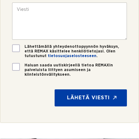
u
k
V
m
ö
i
e
p
e
r
o
s
o
s
t
*
t
i
i
*
V
Lähettämällä yhteydenottopyynnön hyväksyn,
että REMAX käsittelee henkilötietojasi. Olen
a
tutustunut
tietosuojaselosteeseen
.
h
v
U
Haluan saada uutiskirjeellä tietoa REMAXin
i
palveluista liittyen asumiseen ja
u
kiinteistönvälitykseen.
s
t
t
i
u
s
s
k
LÄHETÄ VIESTI
*
i
r
j
e