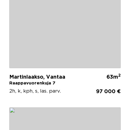
2
Martinlaakso, Vantaa
63m
Raappavuorenkuja 7
2h, k, kph, s, las. parv.
97 000 €