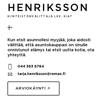
HENRIKSSON
KIINTEISTÖNVÄLITTÄJÄ LKV, KIAT
Kun etsit asunnollesi myyjää, joka aidosti
välittää, että asuntokauppasi on sinulle
onnistunut elämys tai etsit uutta kotia, ota
yhteyttä.
044 363 6784
tarja.henriksson@remax.fi
ARVIOKÄYNTI