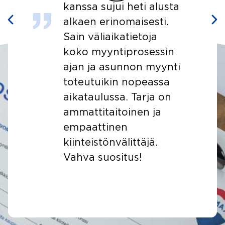
li
kanssa sujui heti alusta
alkaen erinomaisesti.
.
Sain väliaikatietoja
koko myyntiprosessin
ajan ja asunnon myynti
,
toteutuikin nopeassa
.
aikataulussa. Tarja on
ammattitaitoinen ja
empaattinen
kiinteistönvälittäjä.
Vahva suositus!