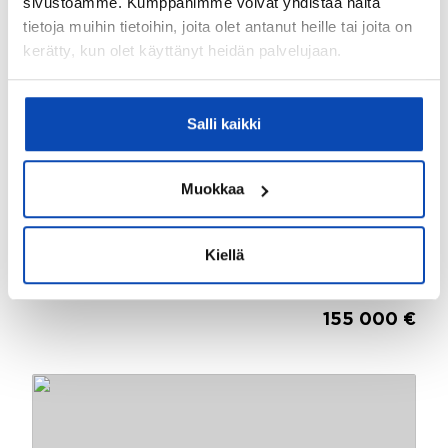
sivustoamme. Kumppanimme voivat yhdistää näitä
tietoja muihin tietoihin, joita olet antanut heille tai joita on
kerätty, kun olet käyttänyt heidän palvelujaan.
Salli kaikki
Muokkaa
Kiellä
2
Vesala, Helsinki
677m
Ristimäentie 4
155 000 €