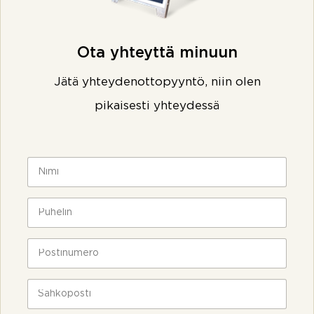
Ota yhteyttä minuun
Jätä yhteydenottopyyntö, niin olen
pikaisesti yhteydessä
N
i
m
i
P
*
u
h
e
P
l
o
i
s
n
t
S
*
i
ä
n
h