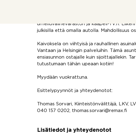
rauhaa kaupungin sykkeestä.
Asunto Oy Vantaan Popniitti tarjoaa asukkai
urheiluvälinevaraston ja kaapeli-TV:n. Liik
julkisilla että omalla autolla. Mahdollisuus 
Kaivoksela on viihtyisä ja rauhallinen asuin
Vantaan ja Helsingin palveluihin. Tämä asunt
ensiasunnon ostajalle kuin sijoittajallekin. Tar
tutustumaan tähän upeaan kotiin!
Myydään vuokrattuna.
Esittelypyynnöt ja yhteydenotot:
Thomas Sorvari, Kiinteistönvälittäjä, LKV, L
040 157 0202, thomas.sorvari@remax.fi
Lisätiedot ja yhteydenotot