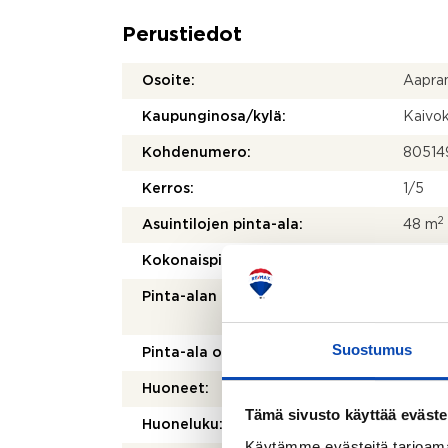
Perustiedot
Osoite:
Aapram
Kaupunginosa/kylä:
Kaivok
Kohdenumero:
80514
Kerros:
1/5
2
Asuintilojen pinta-ala:
48 m
2
Kokonaispinta-ala:
48 m
Pinta-alan peruste:
Yhtiöj
mukai
Suostumus
Pinta-ala on tarkistusmitattu:
Ei
Huoneet:
2h+kt+
Tämä sivusto käyttää eväste
Huoneluku:
2
Käytämme evästeitä tarjoama