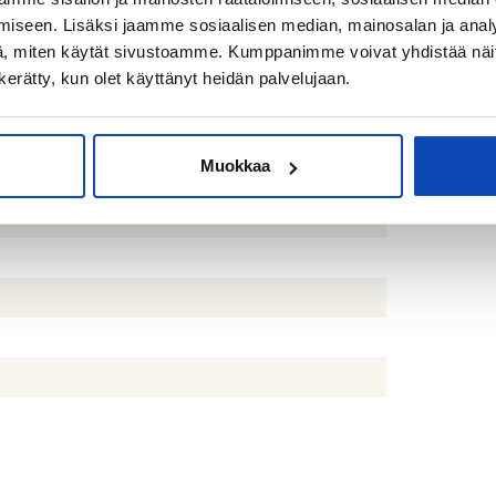
talo
iseen. Lisäksi jaamme sosiaalisen median, mainosalan ja analy
, miten käytät sivustoamme. Kumppanimme voivat yhdistää näitä t
n kerätty, kun olet käyttänyt heidän palvelujaan.
to: 6 kk
pipakastin, erillisuuni, liesi, liesituuletin ja
npesukone
Muokkaa
uin, suihku, suihkuseinä, pesukoneliitäntä,
aappi, pesuallas, allaskaappi ja bidee-suihku