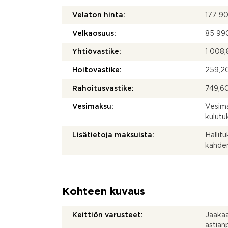
Velaton hinta:
177 9
Velkaosuus:
85 99
Yhtiövastike:
1 008,
Hoitovastike:
259,20
Rahoitusvastike:
749,60
Vesimaksu:
Vesima
kulut
Lisätietoja maksuista:
Hallit
kahden
Kohteen kuvaus
Keittiön varusteet:
Jääkaap
astia