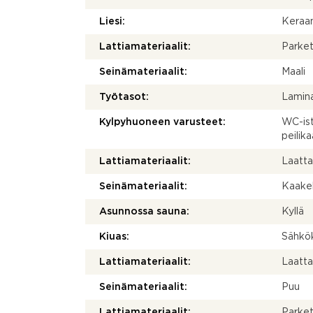
Liesi:
Keraam
Lattiamateriaalit:
Parket
Seinämateriaalit:
Maali
Työtasot:
Lamina
Kylpyhuoneen varusteet:
WC-ist
peilik
Lattiamateriaalit:
Laatt
Seinämateriaalit:
Kaakel
Asunnossa sauna:
Kyllä
Kiuas:
Sähkö
Lattiamateriaalit:
Laatt
Seinämateriaalit:
Puu
Lattiamateriaalit:
Parket