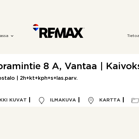
assa
Tieto
ramintie 8 A, Vantaa | Kaivok
stalo | 2h+kt+kph+s+las.parv.
KKI KUVAT
ILMAKUVA
KARTTA
Kohdetyyppi