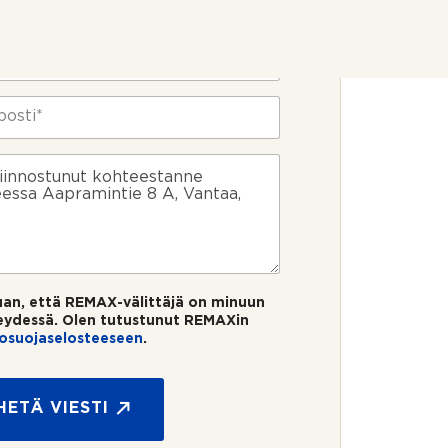
uan, että REMAX-välittäjä on minuun
eydessä. Olen tutustunut REMAXin
tosuojaselosteeseen
.
HETÄ VIESTI