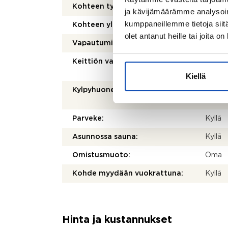
Kohteen tyyppi:
Kerros
ja kävijämäärämme analysoim
kumppaneillemme tietoja siitä
Kohteen yleiskunto:
Hyvä
olet antanut heille tai joita o
Vapautuminen:
Muu eh
Keittiön varusteet:
Jääkaap
astia
Kiellä
Kylpyhuoneen varusteet:
WC-ist
peilik
Parveke:
Kyllä
Asunnossa sauna:
Kyllä
Omistusmuoto:
Oma
Kohde myydään vuokrattuna:
Kyllä
Hinta ja kustannukset