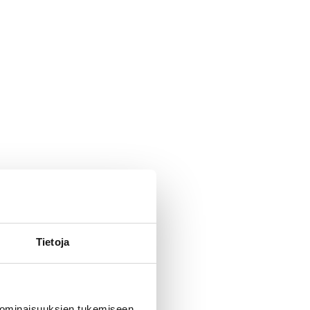
Tietoja
 ominaisuuksien tukemiseen