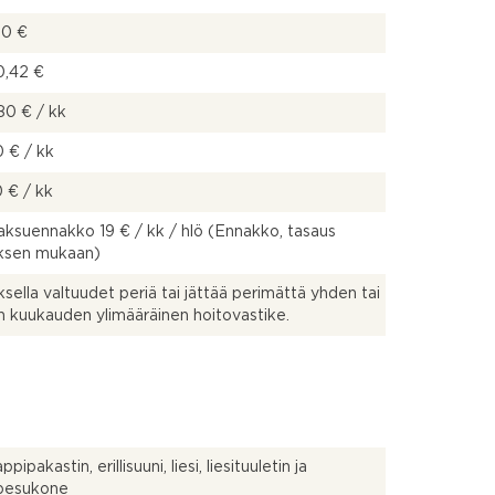
00 €
0,42 €
80 € / kk
 € / kk
 € / kk
ksuennakko 19 € / kk / hlö (Ennakko, tasaus
uksen mukaan)
uksella valtuudet periä tai jättää perimättä yhden tai
 kuukauden ylimääräinen hoitovastike.
pipakastin, erillisuuni, liesi, liesituuletin ja
npesukone