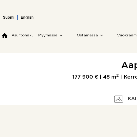
Skip
to
content
Suomi
English
Asuntohaku
Myymässä
Ostamassa
Vuokraam
Aap
2
177 900 € |
48 m
| Kerro
KAI
Velaton hinta
Myyntihinta