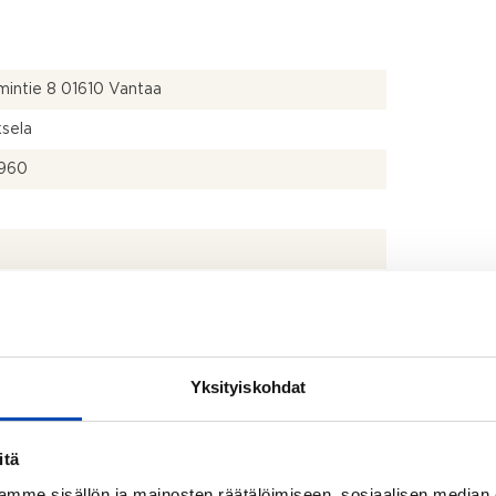
intie 8 01610 Vantaa
sela
960
ärjestyksen mukainen ja isännöitsijäntodistuksen
nen
Yksityiskohdat
kph+s+las.parv.
itä
mme sisällön ja mainosten räätälöimiseen, sosiaalisen median