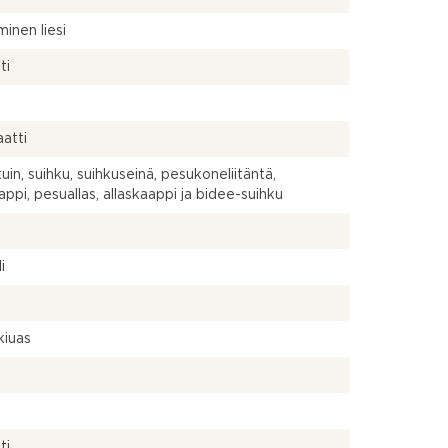
inen liesi
ti
atti
uin, suihku, suihkuseinä, pesukoneliitäntä,
aappi, pesuallas, allaskaappi ja bidee-suihku
a
i
kiuas
a
ti