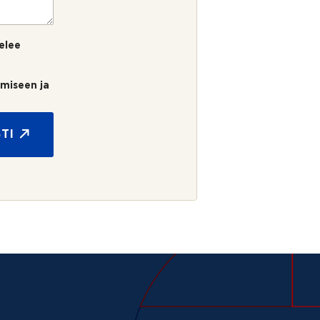
elee
umiseen ja
TI