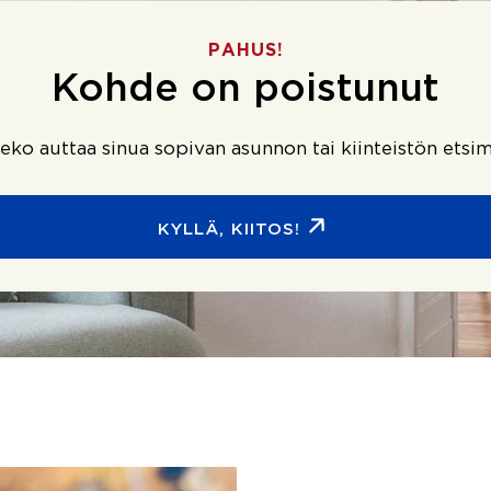
PAHUS!
Kohde on poistunut
ko auttaa sinua sopivan asunnon tai kiinteistön etsim
KYLLÄ, KIITOS!