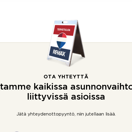
OTA YHTEYTTÄ
tamme kaikissa asunnonvaiht
liittyvissä asioissa
Jätä yhteydenottopyyntö, niin jutellaan lisää.