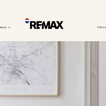
assa
Tieto