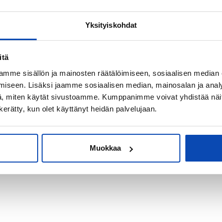
Yksityiskohdat
kiksi sijoitus-
itä
mme sisällön ja mainosten räätälöimiseen, sosiaalisen median
iseen. Lisäksi jaamme sosiaalisen median, mainosalan ja analy
, miten käytät sivustoamme. Kumppanimme voivat yhdistää näitä t
n kerätty, kun olet käyttänyt heidän palvelujaan.
Muokkaa