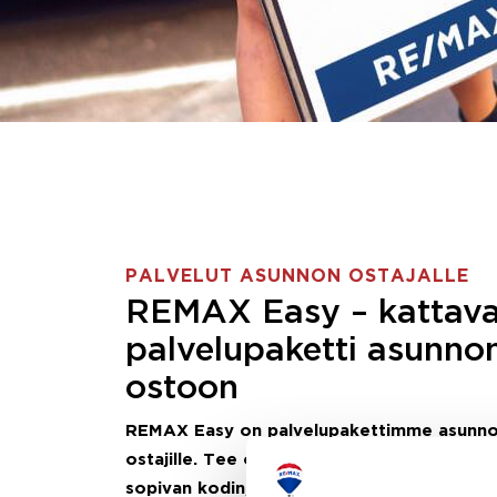
PALVELUT ASUNNON OSTAJALLE
REMAX Easy – kattav
palvelupaketti asunno
ostoon
REMAX Easy on palvelupakettimme asunn
ostajille.
Tee ostotoimeksianto ja etsimme j
sopivan kodin, eikä sinun tarvitse nähdä va