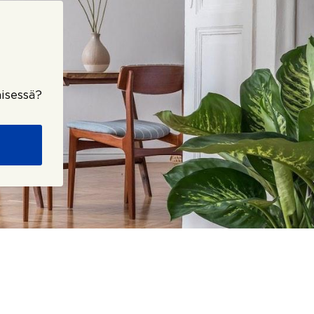
isessä?