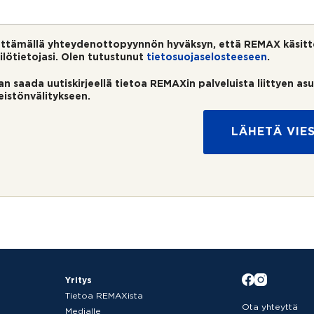
ttämällä yhteydenottopyynnön hyväksyn, että REMAX käsitt
ilötietojasi. Olen tutustunut
tietosuojaselosteeseen
.
an saada uutiskirjeellä tietoa REMAXin palveluista liittyen as
teistönvälitykseen.
LÄHETÄ VIES
Yritys
Tietoa REMAXista
Ota yhteyttä
Medialle