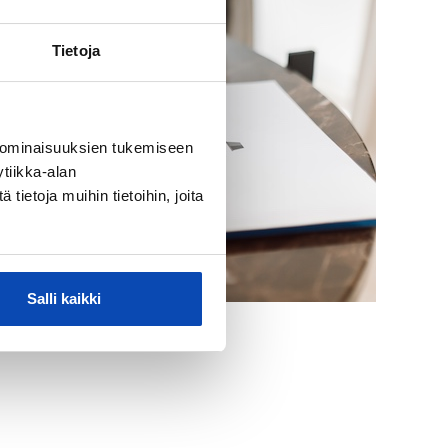
Tietoja
 ominaisuuksien tukemiseen
tiikka-alan
ietoja muihin tietoihin, joita
Salli kaikki