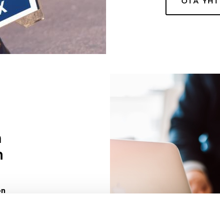
OTA YH
a
n
on
uuri sinulle
ivaa sen