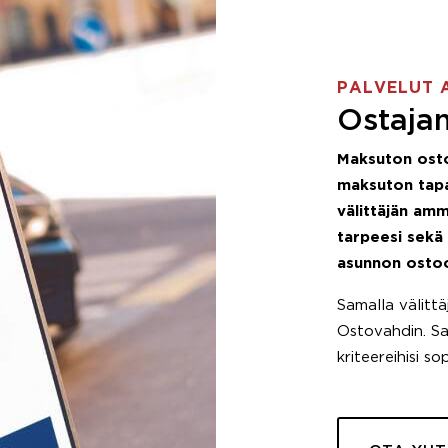
PALVELUT 
Ostajan
Maksuton ost
maksuton tapa
välittäjän amm
tarpeesi sekä
asunnon osto
Samalla välitt
Ostovahdin. Saa
kriteereihisi so