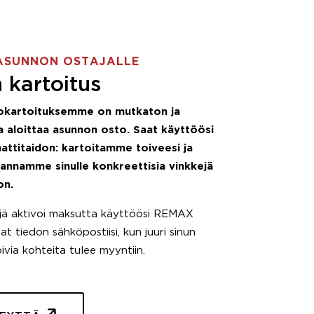
ASUNNON OSTAJALLE
 kartoitus
okartoituksemme on mutkaton ja
 aloittaa asunnon osto. Saat käyttöösi
attitaidon: kartoitamme toiveesi ja
 annamme sinulle konkreettisia vinkkejä
on.
äjä aktivoi maksutta käyttöösi REMAX
t tiedon sähköpostiisi, kun juuri sinun
pivia kohteita tulee myyntiin.