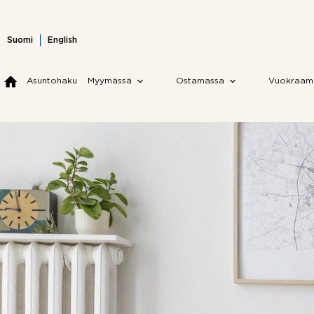
Skip
to
content
Suomi
English
Asuntohaku
Myymässä
Ostamassa
Vuokraam