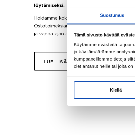
löytämiseksi.
Suostumus
Hoidamme koko ostoprosessin puolestasi.
Ostotoimeksiantopalvelumme sopii myös esimer
ja vapaa-ajan asuntojen ostoon.
Tämä sivusto käyttää eväste
Käytämme evästeitä tarjoama
ja kävijämäärämme analysoim
kumppaneillemme tietoja siitä
LUE LISÄÄ
olet antanut heille tai joita o
Kiellä