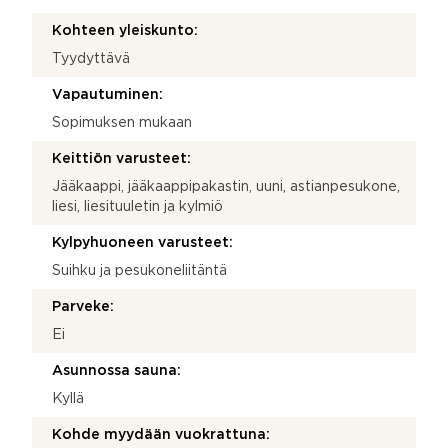
Kohteen yleiskunto:
Tyydyttävä
Vapautuminen:
Sopimuksen mukaan
Keittiön varusteet:
Jääkaappi, jääkaappipakastin, uuni, astianpesukone,
liesi, liesituuletin ja kylmiö
Kylpyhuoneen varusteet:
Suihku ja pesukoneliitäntä
Parveke:
Ei
Asunnossa sauna:
Kyllä
Kohde myydään vuokrattuna: