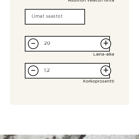
Asunnon velaton hinta
–
+
Laina-aika
–
+
Korkoprosentti