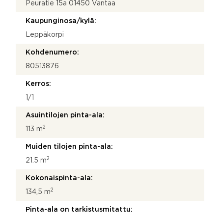
Peuratie 15a 01450 Vantaa
r
o
Kaupunginosa/kylä:
*
M
Leppäkorpi
i
t
Kohdenumero:
ä
80513876
Kerros:
1/1
Asuintilojen pinta-ala:
2
113 m
Muiden tilojen pinta-ala:
2
21.5 m
Kokonaispinta-ala:
2
134,5 m
Pinta-ala on tarkistusmitattu: