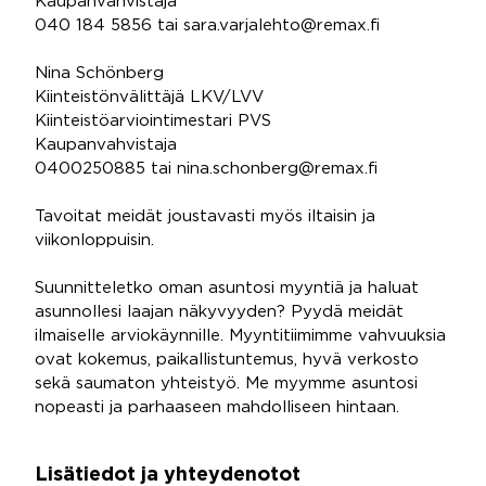
Kaupanvahvistaja
040 184 5856 tai sara.varjalehto@remax.fi
Nina Schönberg
Kiinteistönvälittäjä LKV/LVV
Kiinteistöarviointimestari PVS
Kaupanvahvistaja
0400250885 tai nina.schonberg@remax.fi
Tavoitat meidät joustavasti myös iltaisin ja
viikonloppuisin.
Suunnitteletko oman asuntosi myyntiä ja haluat
asunnollesi laajan näkyvyyden? Pyydä meidät
ilmaiselle arviokäynnille. Myyntitiimimme vahvuuksia
ovat kokemus, paikallistuntemus, hyvä verkosto
sekä saumaton yhteistyö. Me myymme asuntosi
nopeasti ja parhaaseen mahdolliseen hintaan.
Lisätiedot ja yhteydenotot