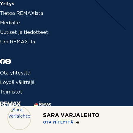
Yritys
Tietoa REMAXista
Medialle
Uutiset ja tiedotteet
Ura REMAXilla
Ota yhteyttä
Löydä välittäjä
Toimistot
SARA VARJALEHTO
Kansainvälinen asuntohaku
OTA YHTEYTTÄ