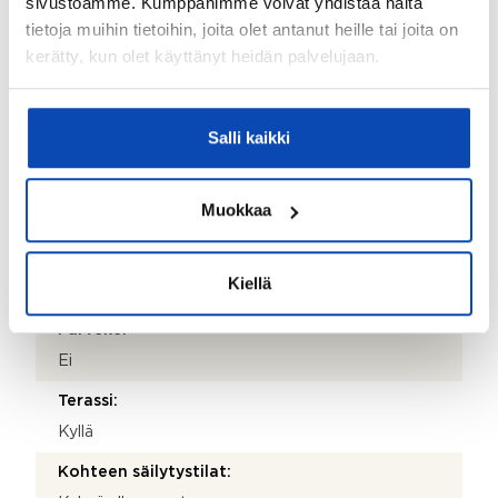
sivustoamme. Kumppanimme voivat yhdistää näitä
Maali
tietoja muihin tietoihin, joita olet antanut heille tai joita on
Makuuhuoneiden lukumäärä:
kerätty, kun olet käyttänyt heidän palvelujaan.
3
Lattiamateriaalit:
Salli kaikki
Laminaatti
Seinämateriaalit:
Muokkaa
Maali
Takkatiedot:
Kiellä
Takka
Parveke:
Ei
Terassi:
Kyllä
Kohteen säilytystilat: