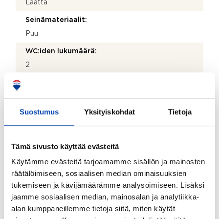
Laatta
Seinämateriaalit:
Puu
WC:iden lukumäärä:
2
Lattiamateriaalit:
Laminaatti
Suostumus
Yksityiskohdat
Tietoja
Seinämateriaalit:
Kaakeli ja maali
Tämä sivusto käyttää evästeitä
Varustus:
WC-istuin, bidee-suihku, pesuallas ja peili
Käytämme evästeitä tarjoamamme sisällön ja mainosten
räätälöimiseen, sosiaalisen median ominaisuuksien
Lattiamateriaalit:
tukemiseen ja kävijämäärämme analysoimiseen. Lisäksi
Laminaatti
jaamme sosiaalisen median, mainosalan ja analytiikka-
alan kumppaneillemme tietoja siitä, miten käytät
Seinämateriaalit: