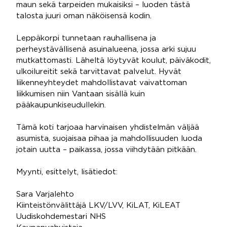
maun sekä tarpeiden mukaisiksi – luoden tästä
talosta juuri oman näköisensä kodin.
Leppäkorpi tunnetaan rauhallisena ja
perheystävällisenä asuinalueena, jossa arki sujuu
mutkattomasti. Läheltä löytyvät koulut, päiväkodit,
ulkoilureitit sekä tarvittavat palvelut. Hyvät
liikenneyhteydet mahdollistavat vaivattoman
liikkumisen niin Vantaan sisällä kuin
pääkaupunkiseudullekin.
Tämä koti tarjoaa harvinaisen yhdistelmän väljää
asumista, suojaisaa pihaa ja mahdollisuuden luoda
jotain uutta – paikassa, jossa viihdytään pitkään.
Myynti, esittelyt, lisätiedot:
Sara Varjalehto
Kiinteistönvälittäjä LKV/LVV, KiLAT, KiLEAT
Uudiskohdemestari NHS