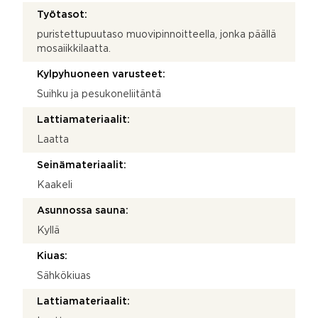
Työtasot:
puristettupuutaso muovipinnoitteella, jonka päällä
mosaiikkilaatta.
Kylpyhuoneen varusteet:
Suihku ja pesukoneliitäntä
Lattiamateriaalit:
Laatta
Seinämateriaalit:
Kaakeli
Asunnossa sauna:
Kyllä
Kiuas:
Sähkökiuas
Lattiamateriaalit: