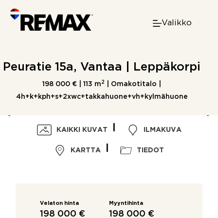
Skip
to
Valikko
content
Peuratie 15a, Vantaa | Leppäkorpi
2
198 000 € |
113 m
| Omakotitalo |
4h+k+kph+s+2xwc+takkahuone+vh+kylmähuone
KAIKKI KUVAT
ILMAKUVA
KARTTA
TIEDOT
Velaton hinta
Myyntihinta
198 000 €
198 000 €