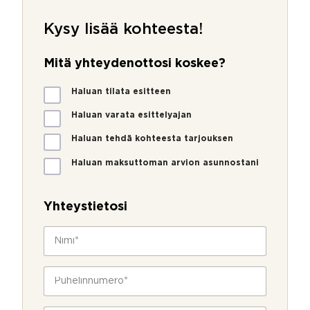
Kysy lisää kohteesta!
Mitä yhteydenottosi koskee?
M
Haluan tilata esitteen
i
t
Haluan varata esittelyajan
ä
Haluan tehdä kohteesta tarjouksen
y
h
Haluan maksuttoman arvion asunnostani
t
e
y
Yhteystietosi
d
e
N
n
i
o
m
t
i
P
t
*
u
o
h
s