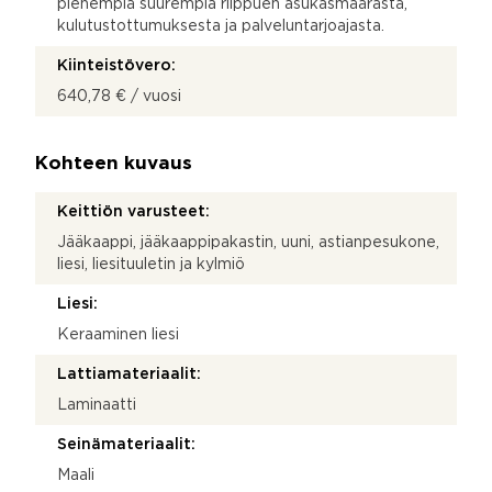
pienempiä suurempia riippuen asukasmäärästä,
kulutustottumuksesta ja palveluntarjoajasta.
Kiinteistövero:
640,78 € / vuosi
Kohteen kuvaus
Keittiön varusteet:
Jääkaappi, jääkaappipakastin, uuni, astianpesukone,
liesi, liesituuletin ja kylmiö
Liesi:
Keraaminen liesi
Lattiamateriaalit:
Laminaatti
Seinämateriaalit:
Maali