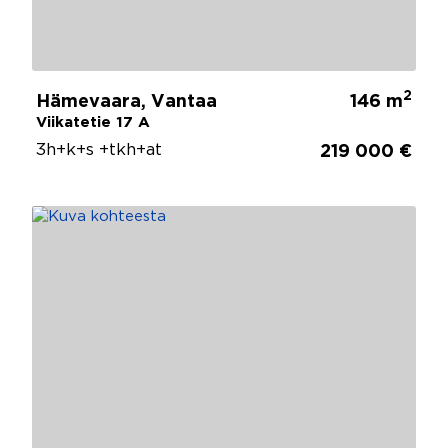
2
Hämevaara, Vantaa
146 m
Viikatetie 17 A
3h+k+s +tkh+at
219 000 €