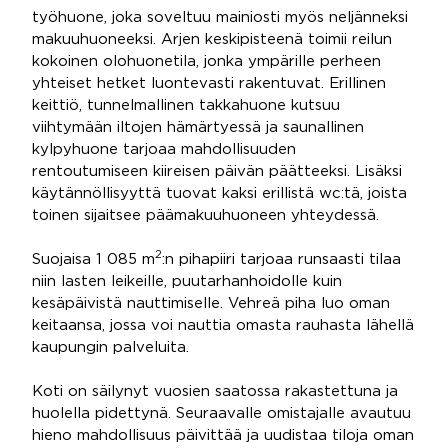
työhuone, joka soveltuu mainiosti myös neljänneksi
makuuhuoneeksi. Arjen keskipisteenä toimii reilun
kokoinen olohuonetila, jonka ympärille perheen
yhteiset hetket luontevasti rakentuvat. Erillinen
keittiö, tunnelmallinen takkahuone kutsuu
viihtymään iltojen hämärtyessä ja saunallinen
kylpyhuone tarjoaa mahdollisuuden
rentoutumiseen kiireisen päivän päätteeksi. Lisäksi
käytännöllisyyttä tuovat kaksi erillistä wc:tä, joista
toinen sijaitsee päämakuuhuoneen yhteydessä.
2
Suojaisa 1 085 m
:n pihapiiri tarjoaa runsaasti tilaa
niin lasten leikeille, puutarhanhoidolle kuin
kesäpäivistä nauttimiselle. Vehreä piha luo oman
keitaansa, jossa voi nauttia omasta rauhasta lähellä
kaupungin palveluita.
Koti on säilynyt vuosien saatossa rakastettuna ja
huolella pidettynä. Seuraavalle omistajalle avautuu
hieno mahdollisuus päivittää ja uudistaa tiloja oman