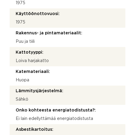
1975
Käyttöönottovuosi:
1975
Rakennus- ja pintamateriaalit:
Puu ja tiili
Kattotyyppi:
Loiva harjakatto
Katemateriaali:
Huopa
Lämmitysjärjestelmä:
Sähkö
Onko kohteesta energiatodistusta?:
Ei lain edellyttämää energiatodistusta
Asbestikartoitus: