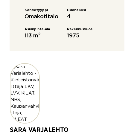
Kohdetyyppi
Huoneluku
Omakotitalo
4
Asuinpinta-ala
Rakennusvuosi
2
113 m
1975
SARA VARJALEHTO