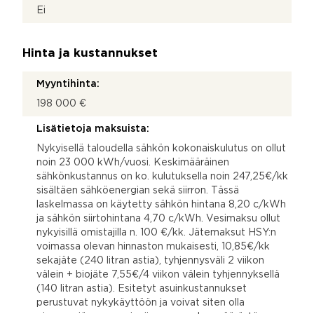
Ei
Hinta ja kustannukset
Myyntihinta:
198 000 €
Lisätietoja maksuista:
Nykyisellä taloudella sähkön kokonaiskulutus on ollut
noin 23 000 kWh/vuosi. Keskimääräinen
sähkönkustannus on ko. kulutuksella noin 247,25€/kk
sisältäen sähköenergian sekä siirron. Tässä
laskelmassa on käytetty sähkön hintana 8,20 c/kWh
ja sähkön siirtohintana 4,70 c/kWh. Vesimaksu ollut
nykyisillä omistajilla n. 100 €/kk. Jätemaksut HSY:n
voimassa olevan hinnaston mukaisesti, 10,85€/kk
sekajäte (240 litran astia), tyhjennysväli 2 viikon
välein + biojäte 7,55€/4 viikon välein tyhjennyksellä
(140 litran astia). Esitetyt asuinkustannukset
perustuvat nykykäyttöön ja voivat siten olla