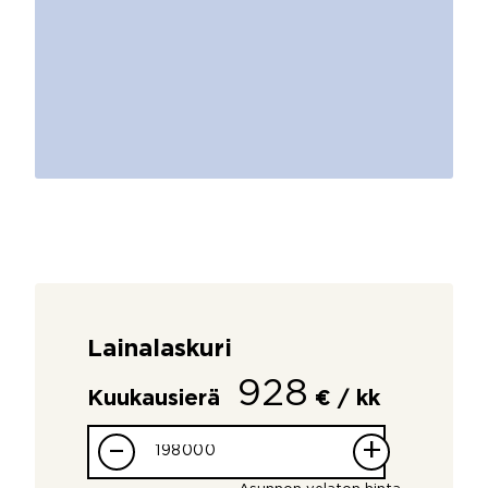
Lainalaskuri
928
Kuukausierä
€ / kk
–
+