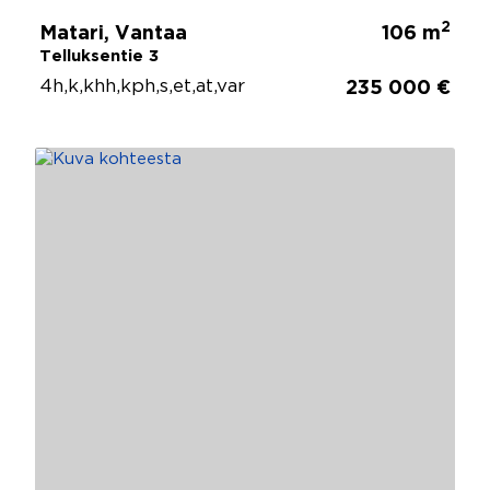
2
Matari, Vantaa
106 m
Telluksentie 3
4h,k,khh,kph,s,et,at,var
235 000 €