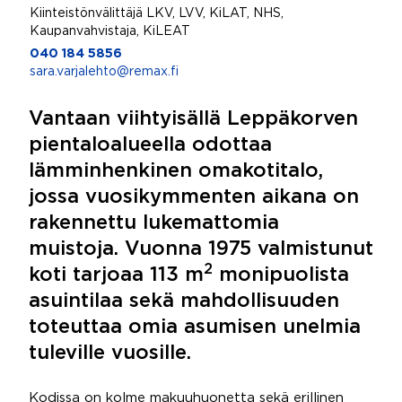
Kiinteistönvälittäjä LKV, LVV, KiLAT, NHS,
Kaupanvahvistaja, KiLEAT
040 184 5856
sara.varjalehto@remax.fi
Vantaan viihtyisällä Leppäkorven
pientaloalueella odottaa
lämminhenkinen omakotitalo,
jossa vuosikymmenten aikana on
rakennettu lukemattomia
muistoja. Vuonna 1975 valmistunut
2
koti tarjoaa 113 m
monipuolista
asuintilaa sekä mahdollisuuden
toteuttaa omia asumisen unelmia
tuleville vuosille.
Kodissa on kolme makuuhuonetta sekä erillinen