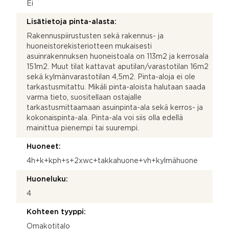
Ei
Lisätietoja pinta-alasta:
Rakennuspiirustusten sekä rakennus- ja
huoneistorekisteriotteen mukaisesti
asuinrakennuksen huoneistoala on 113m2 ja kerrosala
151m2. Muut tilat kattavat aputilan/varastotilan 16m2
sekä kylmänvarastotilan 4,5m2. Pinta-aloja ei ole
tarkastusmitattu. Mikäli pinta-aloista halutaan saada
varma tieto, suositellaan ostajalle
tarkastusmittaamaan asuinpinta-ala sekä kerros- ja
kokonaispinta-ala. Pinta-ala voi siis olla edellä
mainittua pienempi tai suurempi.
Huoneet:
4h+k+kph+s+2xwc+takkahuone+vh+kylmähuone
Huoneluku:
4
Kohteen tyyppi:
Omakotitalo