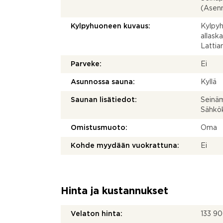
(Asenn
Kylpyhuoneen kuvaus:
Kylpyh
allask
Lattiam
Parveke:
Ei
Asunnossa sauna:
Kyllä
Saunan lisätiedot:
Seinäm
Sähkök
Omistusmuoto:
Oma
Kohde myydään vuokrattuna:
Ei
Hinta ja kustannukset
Velaton hinta:
133 9