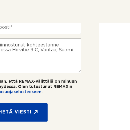
uan, että REMAX-välittäjä on minuun
eydessä. Olen tutustunut REMAXin
tosuojaselosteeseen
.
HETÄ VIESTI