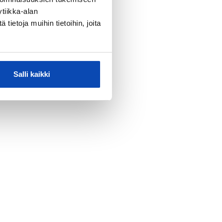
tiikka-alan
ietoja muihin tietoihin, joita
Salli kaikki