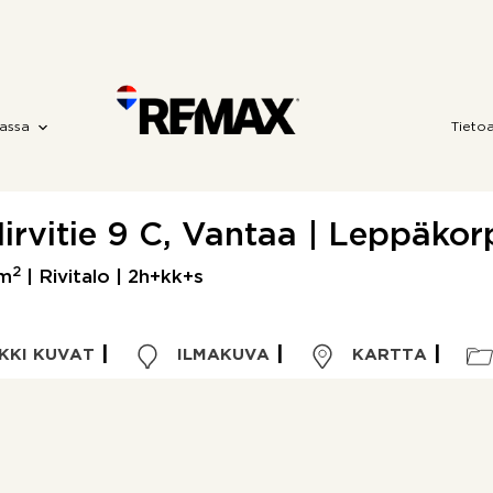
assa
Tieto
irvitie 9 C, Vantaa | Leppäkor
2
 m
| Rivitalo | 2h+kk+s
KKI KUVAT
ILMAKUVA
KARTTA
Kohdetyyppi