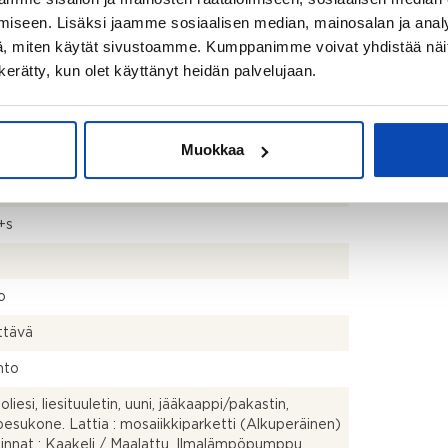
nen
iseen. Lisäksi jaamme sosiaalisen median, mainosalan ja analy
, miten käytät sivustoamme. Kumppanimme voivat yhdistää näitä t
n kerätty, kun olet käyttänyt heidän palvelujaan.
kistusmitattu. Pinta-alat saattavat tämän ikäisissä
ssa (yhtiö rekisteröity ennen 01.01.1992) poiketa
isestikin asuinrakennusten nykyisten
Muokkaa
stapojen ja standardien (SFS 5139) mukaan
avasta asuintilojen pinta-alasta. Pinta-ala voi siis
dellä mainittua pienempi tai suurempi.
+s
o
ttävä
hto
oliesi, liesituuletin, uuni, jääkaappi/pakastin,
pesukone. Lattia : mosaiikkiparketti (Alkuperäinen)
innat : Kaakeli / Maalattu. Ilmalämpöpumppu