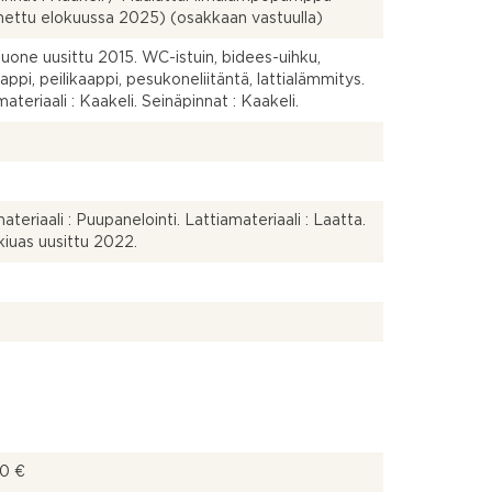
ettu elokuussa 2025) (osakkaan vastuulla)
uone uusittu 2015. WC-istuin, bidees-uihku,
aappi, peilikaappi, pesukoneliitäntä, lattialämmitys.
ateriaali : Kaakeli. Seinäpinnat : Kaakeli.
ateriaali : Puupanelointi. Lattiamateriaali : Laatta.
iuas uusittu 2022.
00 €