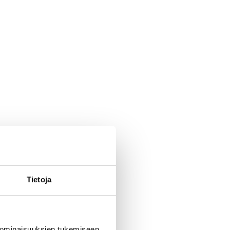
Tietoja
 ominaisuuksien tukemiseen