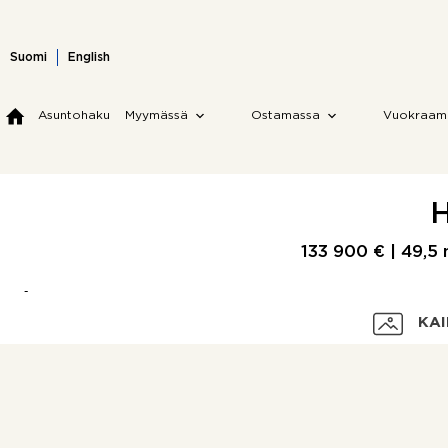
Skip
to
content
Suomi
English
Asuntohaku
Myymässä
Ostamassa
Vuokraam
H
133 900 € |
49,5
KAI
Velaton hinta
Myyntihinta