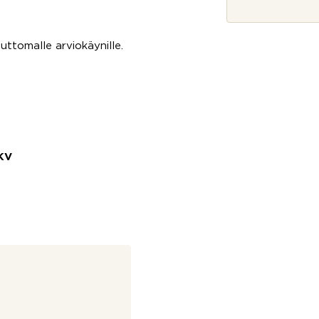
*
tomalle arviokäynille.
KV