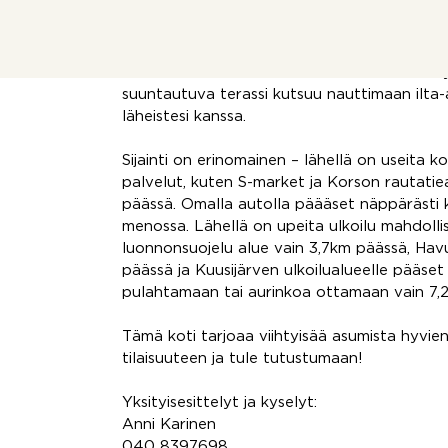
ilmalämpöpumppu tuo mukavuutta kesähelte
ja oma sauna tarjoaa rentouttavat löylyt juu
Tilavassa makuuhuoneessa on runsaasti säil
suuntautuva terassi kutsuu nauttimaan ilta-a
läheistesi kanssa.
Sijainti on erinomainen – lähellä on useita k
palvelut, kuten S-market ja Korson rautat
päässä. Omalla autolla päääset näppärästi 
menossa. Lähellä on upeita ulkoilu mahdolli
luonnonsuojelu alue vain 3,7km päässä, Hav
päässä ja Kuusijärven ulkoilualueelle pääse
pulahtamaan tai aurinkoa ottamaan vain 7,
Tämä koti tarjoaa viihtyisää asumista hyvien
tilaisuuteen ja tule tutustumaan!
Yksityisesittelyt ja kyselyt:
Anni Karinen
040 8397698