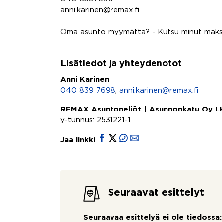
anni.karinen@remax.fi
Oma asunto myymättä? - Kutsu minut maksut
Lisätiedot ja yhteydenotot
Anni Karinen
040 839 7698
,
anni.karinen@remax.fi
REMAX Asuntoneliöt | Asunnonkatu Oy L
y-tunnus: 2531221-1
Jaa linkki
Seuraavat esittelyt
Seuraavaa esittelyä ei ole tiedossa: