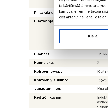
mukai
ja kävijämäärämme analysoim
kumppaneillemme tietoja siitä
Pinta-ala on tarkistusmitattu:
Ei
olet antanut heille tai joita o
Lisätietoja pinta-alasta:
Ei tar
kohtei
olenna
Kiellä
mittau
laskett
olla e
Huoneet:
2h+kk
Huoneluku:
2
Kohteen tyyppi:
Rivital
Kohteen yleiskunto:
Tyydy
Vapautuminen:
Muu e
Keittiön kuvaus:
Indukti
astian
Seinäp