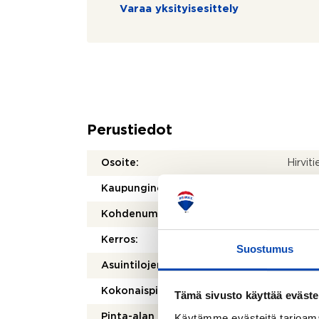
Varaa yksityisesittely
Perustiedot
Osoite:
Hirvit
Kaupunginosa/kylä:
Leppä
Kohdenumero:
80398
Kerros:
1/1
Suostumus
Asuintilojen pinta-ala:
49,5 
Kokonaispinta-ala:
49,5 
Tämä sivusto käyttää eväste
Käytämme evästeitä tarjoama
Pinta-alan peruste:
Isännö