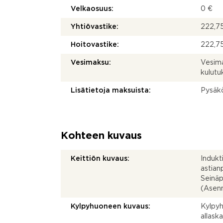
Velkaosuus:
0 €
Yhtiövastike:
222,75
Hoitovastike:
222,75
Vesimaksu:
Vesima
kulut
Lisätietoja maksuista:
Pysäkö
Kohteen kuvaus
Keittiön kuvaus:
Indukti
astian
Seinäp
(Asenn
Kylpyhuoneen kuvaus:
Kylpyh
allask