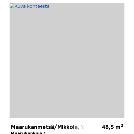
2
Maarukanmetsä/Mikkola, Vantaa
48,5 m
Maarukankuja 1