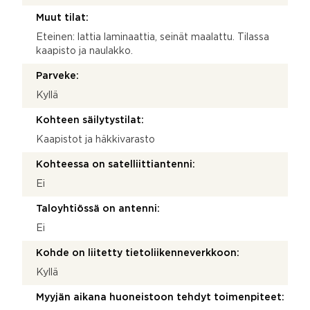
Muut tilat:
Eteinen: lattia laminaattia, seinät maalattu. Tilassa
kaapisto ja naulakko.
Parveke:
Kyllä
Kohteen säilytystilat:
Kaapistot ja häkkivarasto
Kohteessa on satelliittiantenni:
Ei
Taloyhtiössä on antenni:
Ei
Kohde on liitetty tietoliikenneverkkoon:
Kyllä
Myyjän aikana huoneistoon tehdyt toimenpiteet: