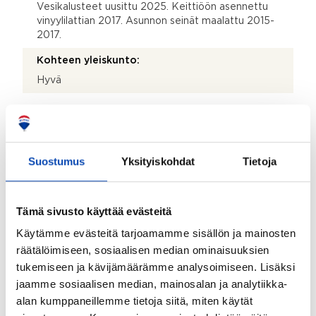
Vesikalusteet uusittu 2025. Keittiöön asennettu
vinyylilattian 2017. Asunnon seinät maalattu 2015-
2017.
Kohteen yleiskunto:
Hyvä
Taloyhtiö
Taloyhtiön nimi:
Suostumus
Yksityiskohdat
Tietoja
Asunto Oy Vantaan Näätäkuja 3
Taloyhtiön Y-tunnus:
Tämä sivusto käyttää evästeitä
0467293-9
Käytämme evästeitä tarjoamamme sisällön ja mainosten
Kiinteistönhoidosta vastaa:
räätälöimiseen, sosiaalisen median ominaisuuksien
Huoltoyhtiö
tukemiseen ja kävijämäärämme analysoimiseen. Lisäksi
jaamme sosiaalisen median, mainosalan ja analytiikka-
Lisätietoja kiinteistönhoidosta:
alan kumppaneillemme tietoja siitä, miten käytät
Kiinteistöpalvelut Blomberg Oy