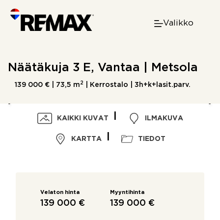
Skip
to
Valikko
content
Näätäkuja 3 E, Vantaa | Metsola
2
139 000 € |
73,5 m
| Kerrostalo | 3h+k+lasit.parv.
KAIKKI KUVAT
ILMAKUVA
KARTTA
TIEDOT
Velaton hinta
Myyntihinta
139 000 €
139 000 €