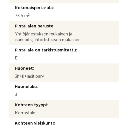
Kokonaispinta-ala:
2
73,5 m
Pinta-alan peruste:
Yhtiöjärjestyksen mukainen ja
isännöitsijäntodistuksen mukainen
Pinta-ala on tarkistusmitattu:
Ei
Huoneet:
3h+k+lasit.parv.
Huoneluku:
3
Kohteen tyyppi:
Kerrostalo
Kohteen yleiskunto: