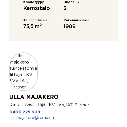
Kohdetyyppi
Huoneluku
Kerrostalo
3
Asuinpinta-ala
Rakennusvuosi
2
73,5 m
1989
ULLA MAJAKERO
Kiinteistönvälittäjä LKV, LVV, IAT, Partner
0400 225 608
ulla.majakero@remax.fi