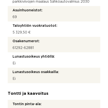
parkkiviivojen maalaus Sähköautovalmius 2030
Asuinhuoneistot:
69
Taloyhtiön vuokratuotot:
5 329,50 €
Osakenumerot:
61292-62881
Lunastusoikeus yhtiöllä:
Ei
Lunastusoikeus osakkailla:
Ei
Tontti ja kaavoitus
Tontin pinta-ala: