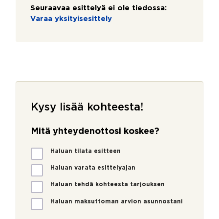
Seuraavaa esittelyä ei ole tiedossa:
Varaa yksityisesittely
Kysy lisää kohteesta!
Mitä yhteydenottosi koskee?
M
Haluan tilata esitteen
i
t
Haluan varata esittelyajan
ä
Haluan tehdä kohteesta tarjouksen
y
h
Haluan maksuttoman arvion asunnostani
t
e