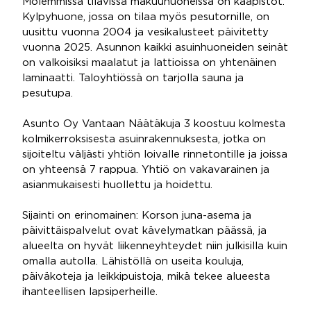
Molemmissa tilavissa makuuhuoneissa on kaapistot.
Kylpyhuone, jossa on tilaa myös pesutornille, on
uusittu vuonna 2004 ja vesikalusteet päivitetty
vuonna 2025. Asunnon kaikki asuinhuoneiden seinät
on valkoisiksi maalatut ja lattioissa on yhtenäinen
laminaatti. Taloyhtiössä on tarjolla sauna ja
pesutupa.
Asunto Oy Vantaan Näätäkuja 3 koostuu kolmesta
kolmikerroksisesta asuinrakennuksesta, jotka on
sijoiteltu väljästi yhtiön loivalle rinnetontille ja joissa
on yhteensä 7 rappua. Yhtiö on vakavarainen ja
asianmukaisesti huollettu ja hoidettu.
Sijainti on erinomainen: Korson juna-asema ja
päivittäispalvelut ovat kävelymatkan päässä, ja
alueelta on hyvät liikenneyhteydet niin julkisilla kuin
omalla autolla. Lähistöllä on useita kouluja,
päiväkoteja ja leikkipuistoja, mikä tekee alueesta
ihanteellisen lapsiperheille.