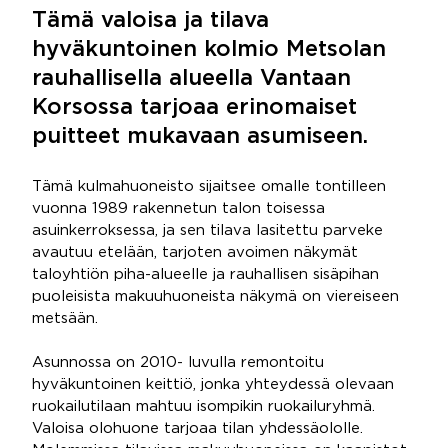
Tämä valoisa ja tilava
hyväkuntoinen kolmio Metsolan
rauhallisella alueella Vantaan
Korsossa tarjoaa erinomaiset
puitteet mukavaan asumiseen.
Tämä kulmahuoneisto sijaitsee omalle tontilleen
vuonna 1989 rakennetun talon toisessa
asuinkerroksessa, ja sen tilava lasitettu parveke
avautuu etelään, tarjoten avoimen näkymät
taloyhtiön piha-alueelle ja rauhallisen sisäpihan
puoleisista makuuhuoneista näkymä on viereiseen
metsään.
Asunnossa on 2010- luvulla remontoitu
hyväkuntoinen keittiö, jonka yhteydessä olevaan
ruokailutilaan mahtuu isompikin ruokailuryhmä.
Valoisa olohuone tarjoaa tilan yhdessäololle.