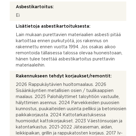
Asbestikartoitus:
Ei
Lisätietoja asbestikartoituksesta:
Lain mukaan purettavien materiaalien asbesti pitää
kartoittaa ennen purkutyötä, jos rakennus on
rakennettu ennen vuotta 1994. Jos osakas aikoo
remontoida tällaisessa talossa olevaa huoneistoaan,
hänen tulee teettää asbestikartoitus purettaviin
materiaaleihin.
Rakennukseen tehdyt korjaukset/remontit:
2026 Rappukäytävien huoltomaalaus. 2026
Sisäänkäyntien metallisien osien / tuulikaappien
maalaus. 2025 Palohälyttimet taloyhtiön vastuulle,
hälyttimien asennus. 2024 Parvekkeiden puuosien
kunnostus, puukaiteiden uusinta pelliksi ja betoniosien
paikkakorjausta. 2024 Kattotarkastuksessa
huomioidut kattokorjaukset. 2023 Väestönsuojan ja
katontarkastus. 2021-2022 Jäteaseman, aidan,
leikkipaikan, grillin ja rappukatosten korjaus. 2017 Iv-