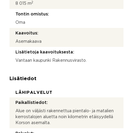
2
8 015 m
Tontin omistus:
Oma
Kaavoitus:
Asemakaava
Lisätietoja kaavoituksesta:
Vantaan kaupunki Rakennusvirasto.
Lisätiedot
LÄHIPALVELUT
Paikallistiedot:
Alue on väljästi rakennettua pientalo- ja matalien
kerrostalojen aluetta noin kilometrin etäisyydellä
Korson asemalta.