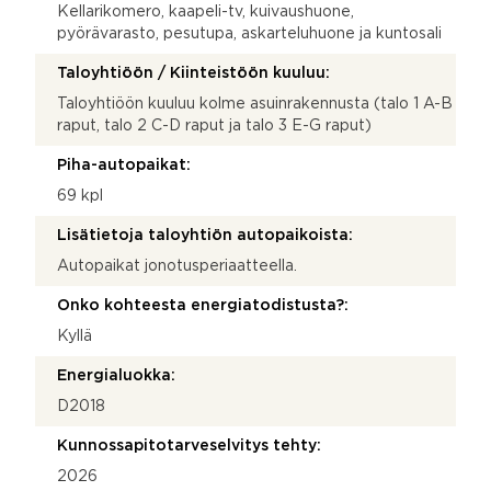
Kellarikomero, kaapeli-tv, kuivaushuone,
pyörävarasto, pesutupa, askarteluhuone ja kuntosali
Taloyhtiöön / Kiinteistöön kuuluu:
Taloyhtiöön kuuluu kolme asuinrakennusta (talo 1 A-B
raput, talo 2 C-D raput ja talo 3 E-G raput)
Piha-autopaikat:
69 kpl
Lisätietoja taloyhtiön autopaikoista:
Autopaikat jonotusperiaatteella.
Onko kohteesta energiatodistusta?:
Kyllä
Energialuokka:
D2018
Kunnossapitotarveselvitys tehty:
2026