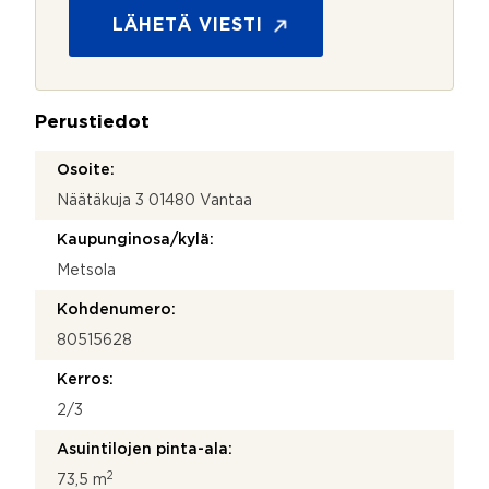
o
s
LÄHETÄ VIESTI
u
o
j
a
Perustiedot
*
Osoite:
Näätäkuja 3 01480 Vantaa
Kaupunginosa/kylä:
Metsola
Kohdenumero:
80515628
Kerros:
2/3
Asuintilojen pinta-ala:
2
73,5 m