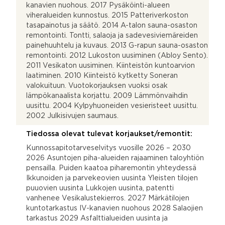
kanavien nuohous. 2017 Pysäköinti-alueen
viheralueiden kunnostus. 2015 Patteriverkoston
tasapainotus ja säätö. 2014 A-talon sauna-osaston
remontointi. Tontti, salaoja ja sadevesiviemäreiden
painehuuhtelu ja kuvaus. 2013 G-rapun sauna-osaston
remontointi. 2012 Lukoston uusiminen (Abloy Sento).
2011 Vesikaton uusiminen. Kiinteistön kuntoarvion
laatiminen. 2010 Kiinteistö kytketty Soneran
valokuituun. Vuotokorjauksen vuoksi osak
lämpökanaalista korjattu. 2009 Lämmönvaihdin
uusittu. 2004 Kylpyhuoneiden vesieristeet uusittu.
2002 Julkisivujen saumaus.
Tiedossa olevat tulevat korjaukset/remontit:
Kunnossapitotarveselvitys vuosille 2026 – 2030
2026 Asuntojen piha-alueiden rajaaminen taloyhtiön
pensailla. Puiden kaatoa piharemontin yhteydessä
Ikkunoiden ja parvekeovien uusinta Yleisten tilojen
puuovien uusinta Lukkojen uusinta, patentti
vanhenee Vesikalustekierros. 2027 Märkätilojen
kuntotarkastus IV-kanavien nuohous 2028 Salaojien
tarkastus 2029 Asfalttialueiden uusinta ja