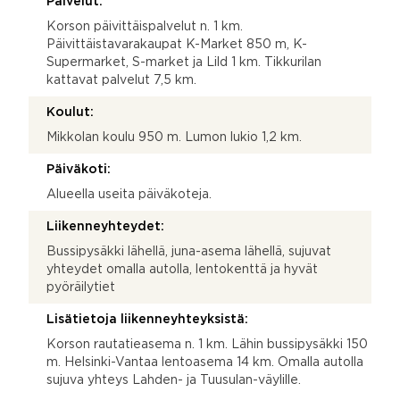
Palvelut:
Korson päivittäispalvelut n. 1 km.
Päivittäistavarakaupat K-Market 850 m, K-
Supermarket, S-market ja Lild 1 km. Tikkurilan
kattavat palvelut 7,5 km.
Koulut:
Mikkolan koulu 950 m. Lumon lukio 1,2 km.
Päiväkoti:
Alueella useita päiväkoteja.
Liikenneyhteydet:
Bussipysäkki lähellä, juna-asema lähellä, sujuvat
yhteydet omalla autolla, lentokenttä ja hyvät
pyöräilytiet
Lisätietoja liikenneyhteyksistä:
Korson rautatieasema n. 1 km. Lähin bussipysäkki 150
m. Helsinki-Vantaa lentoasema 14 km. Omalla autolla
sujuva yhteys Lahden- ja Tuusulan-väylille.