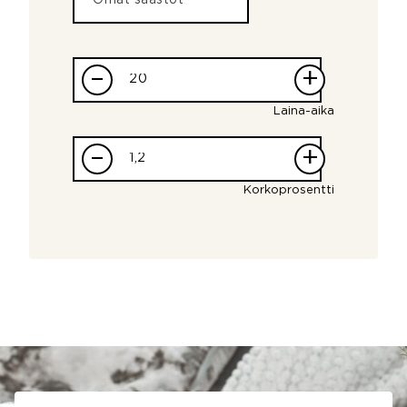
–
+
Laina-aika
–
+
Korkoprosentti