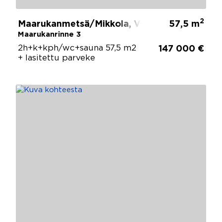
2
Maarukanmetsä/Mikkola, Vantaa
57,5 m
Maarukanrinne 3
2h+k+kph/wc+sauna 57,5 m2
147 000 €
+ lasitettu parveke