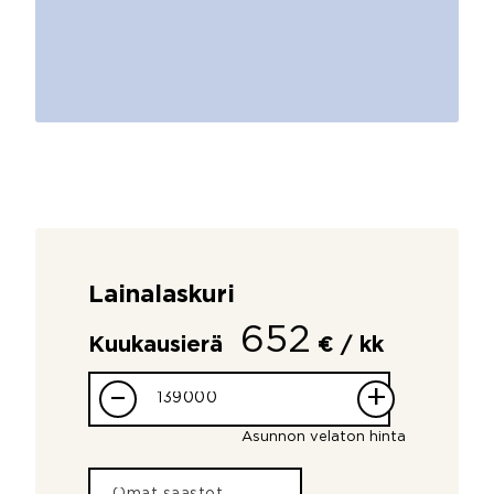
Lainalaskuri
652
Kuukausierä
€ / kk
–
+
Asunnon velaton hinta