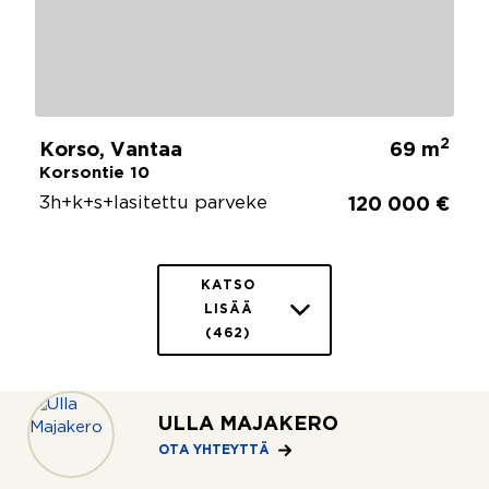
2
Korso, Vantaa
69 m
Korsontie 10
3h+k+s+lasitettu parveke
120 000 €
KATSO
LISÄÄ
(462)
ULLA MAJAKERO
OTA YHTEYTTÄ