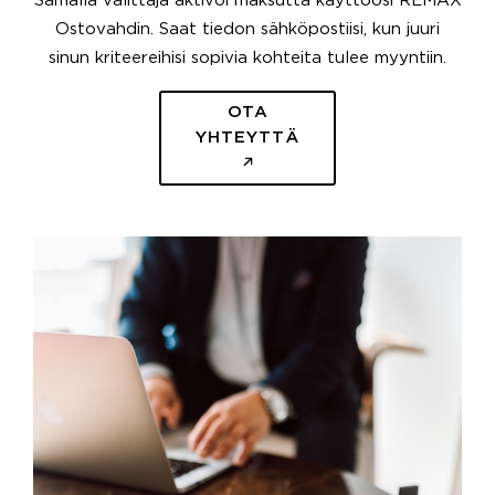
Samalla välittäjä aktivoi maksutta käyttöösi REMAX
Ostovahdin. Saat tiedon sähköpostiisi, kun juuri
sinun kriteereihisi sopivia kohteita tulee myyntiin.
OTA
YHTEYTTÄ