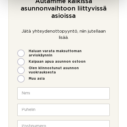
Autamme kaikissa
asunnonvaihtoon liittyvissä
asioissa
Jätä yhteydenottopyyntö, niin jutellaan
lisää.
M
c
Haluan varata maksuttoman
i
u
arviokäynnin
t
r
Kaipaan apua asunnon ostoon
e
r
Olen kiinnostunut asunnon
n
e
vuokrauksesta
v
n
Muu asia
o
t
i
_
N
m
p
i
m
a
m
e
g
i
P
o
e
*
u
l
*
h
l
v
e
P
a
o