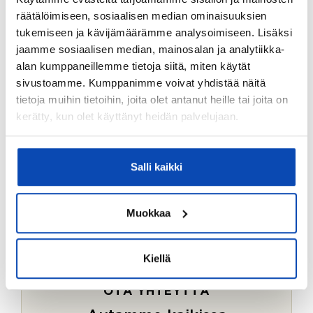
Ostotoimeksiantopalvelumme sopii myös esimerkiksi
räätälöimiseen, sosiaalisen median ominaisuuksien
sijoitus- ja vapaa-ajan asuntojen ostoon.
tukemiseen ja kävijämäärämme analysoimiseen. Lisäksi
jaamme sosiaalisen median, mainosalan ja analytiikka-
LUE LISÄÄ
alan kumppaneillemme tietoja siitä, miten käytät
sivustoamme. Kumppanimme voivat yhdistää näitä
tietoja muihin tietoihin, joita olet antanut heille tai joita on
kerätty, kun olet käyttänyt heidän palvelujaan.
Salli kaikki
Muokkaa
Kiellä
OTA YHTEYTTÄ