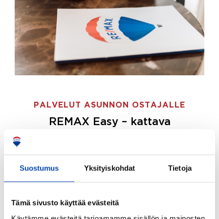
PALVELUT ASUNNON OSTAJALLE
REMAX Easy – kattava
palvelupaketti asunnon ostoon
REMAX Easy on palvelupakettimme asunnon
ostajille.
Tee ostotoimeksianto ja etsimme juuri
Suostumus
Yksityiskohdat
Tietoja
sinulle sopivan kodin, eikä sinun tarvitse nähdä
vaivaa sen löytämiseksi.
Tämä sivusto käyttää evästeitä
Hoidamme koko ostoprosessin puolestasi.
Käytämme evästeitä tarjoamamme sisällön ja mainosten