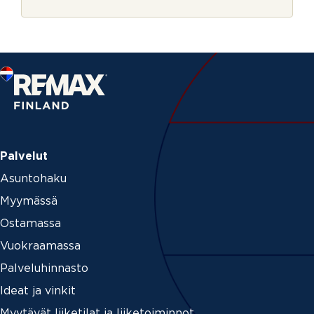
r
j
e
Palvelut
Asuntohaku
Myymässä
Ostamassa
Vuokraamassa
Palveluhinnasto
Ideat ja vinkit
Myytävät liiketilat ja liiketoiminnot