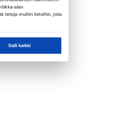
tiikka-alan
ietoja muihin tietoihin, joita
Salli kaikki