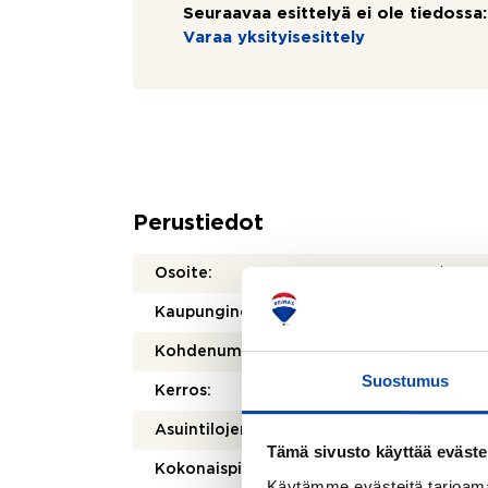
Seuraavaa esittelyä ei ole tiedossa:
Varaa yksityisesittely
Perustiedot
Osoite:
Lamma
Kaupunginosa/kylä:
Pähkin
Kohdenumero:
8050
Suostumus
Kerros:
5/5
2
Asuintilojen pinta-ala:
57 m
Tämä sivusto käyttää eväste
2
Kokonaispinta-ala:
57 m
Käytämme evästeitä tarjoama