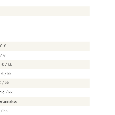
00 €
67 €
 € / kk
 € / kk
€ / kk
hlö / kk
kertamaksu
 / kk