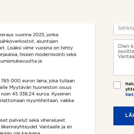
t
m
yvin myös esimerkiksi kahdelle
t
i
P
 myös asuntosijoittajan salkkuun.
o
*
u
josta on osittaiset näkymät
s
h
i
e
S
k
l
ä
o
neeraus vuonna 2025, jonka
i
h
s
n
k
a sähköverkostot, asuntojen
V
k
n
ö
i
t. Lisäksi viime vuosina on tehty
e
u
p
e
rjauksia, hissien modernisointi sekä
e
m
o
s
asumismukavuutta ja
?
e
s
t
r
t
i
o
i
*
 785 000 euron laina, joka tullaan
*
T
Hal
aille Myytävän huoneiston osuus
i
yht
e
n noin 45 338,24 euroa. Kyseinen
tie
t
velattomaan myyntihintaan, vaikka
o
s
LÄ
u
liset palvelut sekä viheralueet
o
liikenneyhteydet Vantaalle ja eri
j
a
täkään ole kaukana.