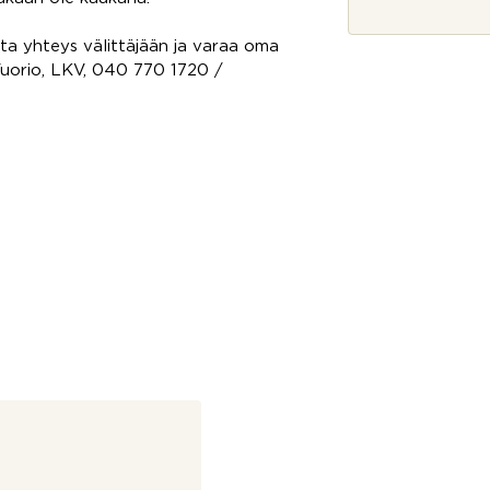
*
ota yhteys välittäjään ja varaa oma
a Vuorio, LKV, 040 770 1720 /