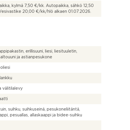
ikka, kylmä 7,50 €/kk. Autopaikka, sähkö 12,50
Vesivastike 20,00 €/kk/hlö alkaen 01.07.2026.
pipakastin, erillisuuni, liesi, liesituuletin,
altouuni ja astianpesukone
oliesi
ilankku
a välitilalevy
atti
uin, suihku, suihkuseinä, pesukoneliitäntä,
aappi, pesuallas, allaskaappi ja bidee-suihku
a