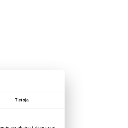
Tietoja
 ominaisuuksien tukemiseen