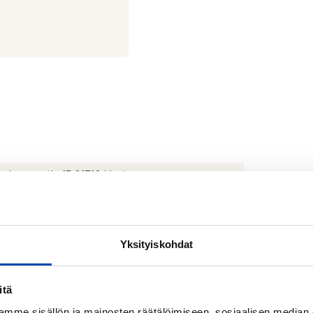
slammentie 13 01710 Vantaa
ärinne, Hämeenkylä
7965
Yksityiskohdat
itä
mme sisällön ja mainosten räätälöimiseen, sosiaalisen median