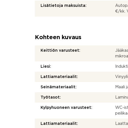
Lisätietoja maksuista:
Autopa
€/kk. 
Kohteen kuvaus
Keittiön varusteet:
Jääkaap
mikroa
Liesi:
Indukti
Lattiamateriaalit:
Vinyyl
Seinämateriaalit:
Maali j
Työtasot:
Lamina
Kylpyhuoneen varusteet:
WC-ist
peilik
Lattiamateriaalit:
Laatt