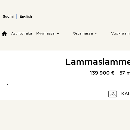
Skip
to
content
Suomi
English
Asuntohaku
Myymässä
Ostamassa
Vuokraam
Lammaslamment
139 900 € |
57 
KAI
Velaton hinta
Myyntihinta