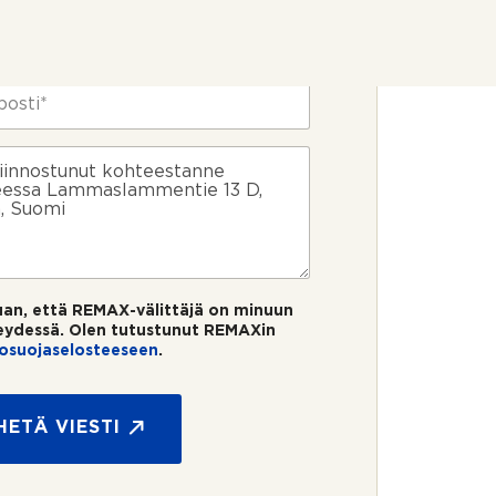
uan, että REMAX-välittäjä on minuun
eydessä. Olen tutustunut REMAXin
tosuojaselosteeseen
.
HETÄ VIESTI