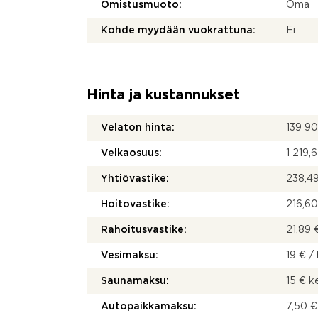
Omistusmuoto:
Oma
Kohde myydään vuokrattuna:
Ei
Hinta ja kustannukset
Velaton hinta:
139 9
Velkaosuus:
1 219,
Yhtiövastike:
238,49
Hoitovastike:
216,60
Rahoitusvastike:
21,89 
Vesimaksu:
19 € / 
Saunamaksu:
15 € 
Autopaikkamaksu:
7,50 €