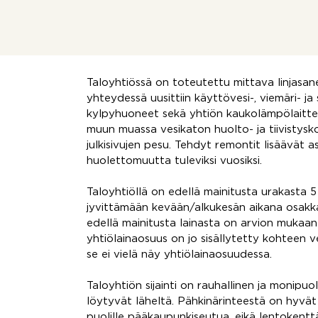
keittiö ja kylpyhuone. Pohjaratkaisu sopii h
opiskelijalle, joten tämä asunto on hyvä lisä
Olohuoneesta on käynti eteläparvekkeelle, 
Lammaslammelle.
Taloyhtiössä on toteutettu mittava linjasa
yhteydessä uusittiin käyttövesi-, viemäri- j
kylpyhuoneet sekä yhtiön kaukolämpölaittee
muun muassa vesikaton huolto- ja tiivistysko
julkisivujen pesu. Tehdyt remontit lisäävät 
huolettomuutta tuleviksi vuosiksi.
Taloyhtiöllä on edellä mainitusta urakasta 5
jyvittämään kevään/alkukesän aikana osakk
edellä mainitusta lainasta on arvion mukaa
yhtiölainaosuus on jo sisällytetty kohteen 
se ei vielä näy yhtiölainaosuudessa.
Taloyhtiön sijainti on rauhallinen ja monipuo
löytyvät läheltä. Pähkinärinteestä on hyvät 
puolille pääkaupunkiseutua, eikä lentokent