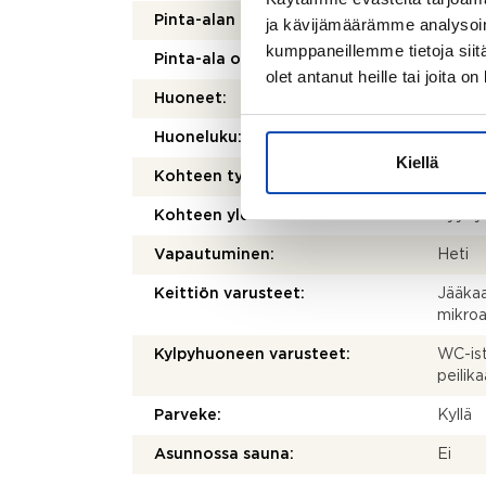
Pinta-alan peruste:
Yhtiöj
ja kävijämäärämme analysoim
kumppaneillemme tietoja siitä
Pinta-ala on tarkistusmitattu:
Ei
olet antanut heille tai joita o
Huoneet:
2h+k
Huoneluku:
2
Kiellä
Kohteen tyyppi:
Kerros
Kohteen yleiskunto:
Tyydy
Vapautuminen:
Heti
Keittiön varusteet:
Jääkaap
mikroa
Kylpyhuoneen varusteet:
WC-ist
peilik
Parveke:
Kyllä
Asunnossa sauna:
Ei