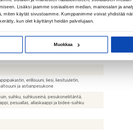
ärjestyksen mukainen
iseen. Lisäksi jaamme sosiaalisen median, mainosalan ja analy
, miten käytät sivustoamme. Kumppanimme voivat yhdistää näitä t
n kerätty, kun olet käyttänyt heidän palvelujaan.
Muokkaa
talo
ttävä
pipakastin, erillisuuni, liesi, liesituuletin,
altouuni ja astianpesukone
uin, suihku, suihkuseinä, pesukoneliitäntä,
aappi, pesuallas, allaskaappi ja bidee-suihku