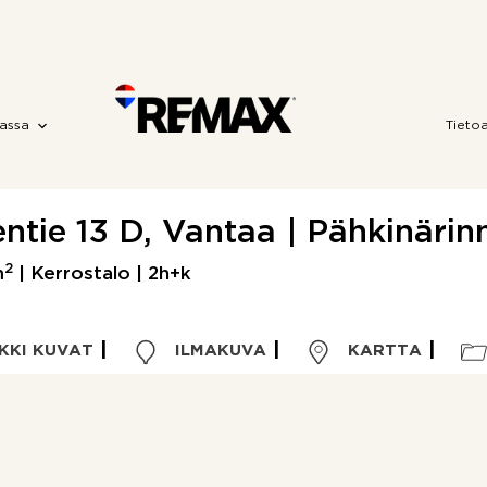
assa
Tieto
ie 13 D, Vantaa | Pähkinärin
2
m
| Kerrostalo | 2h+k
KKI KUVAT
ILMAKUVA
KARTTA
Kohdetyyppi