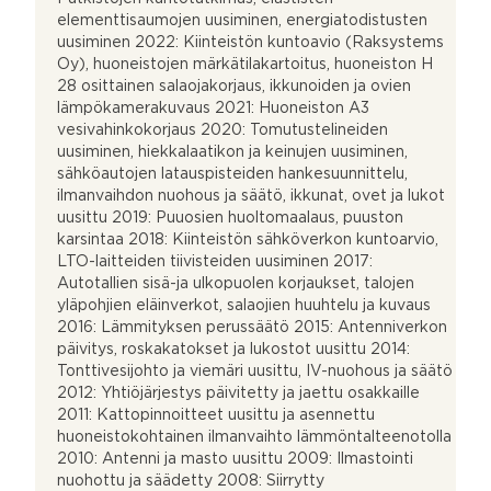
elementtisaumojen uusiminen, energiatodistusten
uusiminen 2022: Kiinteistön kuntoavio (Raksystems
Oy), huoneistojen märkätilakartoitus, huoneiston H
28 osittainen salaojakorjaus, ikkunoiden ja ovien
lämpökamerakuvaus 2021: Huoneiston A3
vesivahinkokorjaus 2020: Tomutustelineiden
uusiminen, hiekkalaatikon ja keinujen uusiminen,
sähköautojen latauspisteiden hankesuunnittelu,
ilmanvaihdon nuohous ja säätö, ikkunat, ovet ja lukot
uusittu 2019: Puuosien huoltomaalaus, puuston
karsintaa 2018: Kiinteistön sähköverkon kuntoarvio,
LTO-laitteiden tiivisteiden uusiminen 2017:
Autotallien sisä-ja ulkopuolen korjaukset, talojen
yläpohjien eläinverkot, salaojien huuhtelu ja kuvaus
2016: Lämmityksen perussäätö 2015: Antenniverkon
päivitys, roskakatokset ja lukostot uusittu 2014:
Tonttivesijohto ja viemäri uusittu, IV-nuohous ja säätö
2012: Yhtiöjärjestys päivitetty ja jaettu osakkaille
2011: Kattopinnoitteet uusittu ja asennettu
huoneistokohtainen ilmanvaihto lämmöntalteenotolla
2010: Antenni ja masto uusittu 2009: Ilmastointi
nuohottu ja säädetty 2008: Siirrytty