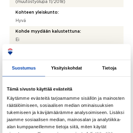
(muutostyölupa 11/2018)
Kohteen yleiskunto:
Hyvä
Kohde myydään kalustettuna:
Ei
Taloyhtiö
Suostumus
Yksityiskohdat
Tietoja
Taloyhtiön nimi:
Asunto Oy Rajalatu
Tämä sivusto käyttää evästeitä
Taloyhtiön Y-tunnus:
Käytämme evästeitä tarjoamamme sisällön ja mainosten
0232709-0
räätälöimiseen, sosiaalisen median ominaisuuksien
Kiinteistötunnus:
tukemiseen ja kävijämäärämme analysoimiseen. Lisäksi
092-095-0114-0001
jaamme sosiaalisen median, mainosalan ja analytiikka-
alan kumppaneillemme tietoja siitä, miten käytät
Kiinteistönhoidosta vastaa: