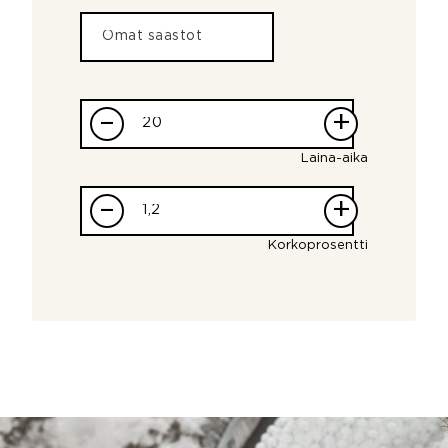
–
+
Laina-aika
–
+
Korkoprosentti