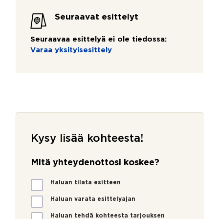
Seuraavat esittelyt
Seuraavaa esittelyä ei ole tiedossa:
Varaa yksityisesittely
Kysy lisää kohteesta!
Mitä yhteydenottosi koskee?
M
Haluan tilata esitteen
i
t
Haluan varata esittelyajan
ä
Haluan tehdä kohteesta tarjouksen
y