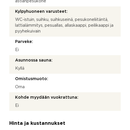
astianpesukone
Kylpyhuoneen varusteet:
WC-istuin, suihku, suihkuseinä, pesukoneliitäntä,
lattialämmitys, pesuallas, allaskaappi, peilikaappi ja
pyyhekuivain
Parveke:
Ei
Asunnossa sauna:
Kyllä
Omistusmuoto:
Oma
Kohde myydään vuokrattuna:
Ei
Hinta ja kustannukset