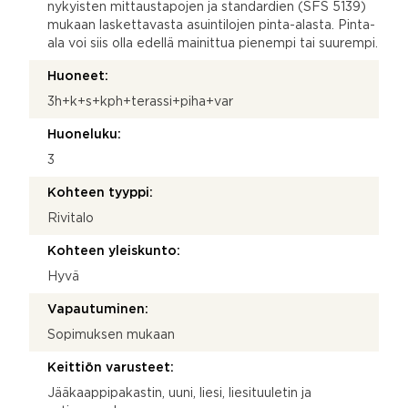
nykyisten mittaustapojen ja standardien (SFS 5139)
mukaan laskettavasta asuintilojen pinta-alasta. Pinta-
ala voi siis olla edellä mainittua pienempi tai suurempi.
Huoneet:
3h+k+s+kph+terassi+piha+var
Huoneluku:
3
Kohteen tyyppi:
Rivitalo
Kohteen yleiskunto:
Hyvä
Vapautuminen:
Sopimuksen mukaan
Keittiön varusteet:
Jääkaappipakastin, uuni, liesi, liesituuletin ja