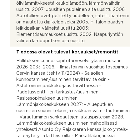
öljylämmityksestä kaukolämpöön, lämmönvaihdin
uusittu 2007: Jousitien puoleinen aita uusittu 2006:
Autotallien ovet pellitetty uudelleen, satelliittiantenni
on muutettu digikelpoiseksi 2005: F-Talon päädyn
leikkipaikan välineitä uusittu 2003:
Elementtisaumaukset uusittu 2002: Naapuriyhtiön
välinen lämpöputken osa uusittu.
Tiedossa olevat tulevat korjaukset/remontit:
Hallituksen kunnossapitotarveselvityksen mukaan
2026-2033: 2026: - Ilmastoinnin vuosihuoltosopimus
Cervin kanssa (tehty 11/2024) - Salaojien
kunnostaminen/uusiminen tarvittavilta osin -
Asfaltoinnin paikkakorjaus tarvittaessa -
Padotusventtiilien tarkastus/uusiminen -
Rasitesopimuksen uusiminen
Lämmönjakokeskukseen 2027: - Alueputkien
uusimisen suunnitteluun ja urakkaan valmistautuminen
- Varautuminen sähköautojen latauspisteisiin 2028: -
Lämmönjakokeskuksen uusiminen mahdollisesti
yhteisesti Asunto Oy Rajakaaren kanssa joko yhteis-
tai eriytetyillä laitteistoilla - Märkätilakorjauksia