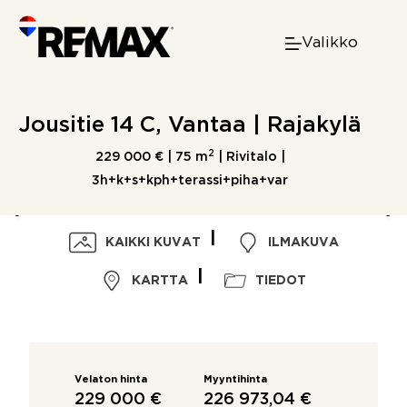
Skip
to
Valikko
content
Jousitie 14 C, Vantaa | Rajakylä
2
229 000 € |
75 m
| Rivitalo |
3h+k+s+kph+terassi+piha+var
KAIKKI KUVAT
ILMAKUVA
KARTTA
TIEDOT
Velaton hinta
Myyntihinta
229 000 €
226 973,04 €