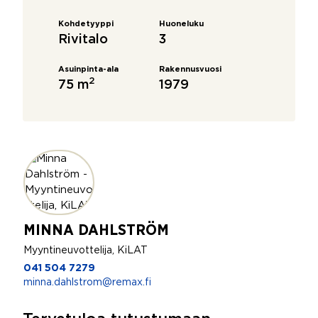
Kohdetyyppi
Huoneluku
Rivitalo
3
Asuinpinta-ala
Rakennusvuosi
2
75 m
1979
MINNA DAHLSTRÖM
Myyntineuvottelija, KiLAT
041 504 7279
minna.dahlstrom@remax.fi