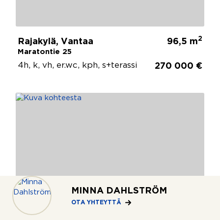
2
Rajakylä, Vantaa
96,5 m
Maratontie 25
4h, k, vh, er.wc, kph, s+terassi
270 000 €
MINNA DAHLSTRÖM
OTA YHTEYTTÄ