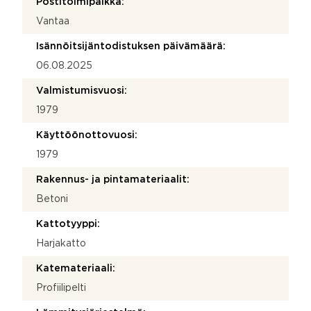
Postitoimipaikka:
Vantaa
Isännöitsijäntodistuksen päivämäärä:
06.08.2025
Valmistumisvuosi:
1979
Käyttöönottovuosi:
1979
Rakennus- ja pintamateriaalit:
Betoni
Kattotyyppi:
Harjakatto
Katemateriaali:
Profiilipelti