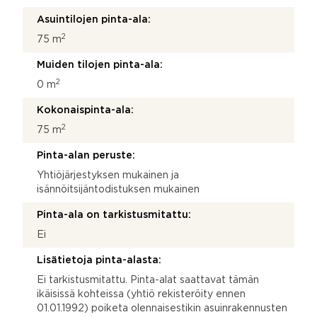
Asuintilojen pinta-ala:
2
75 m
Muiden tilojen pinta-ala:
2
0 m
Kokonaispinta-ala:
2
75 m
Pinta-alan peruste:
Yhtiöjärjestyksen mukainen ja
isännöitsijäntodistuksen mukainen
Pinta-ala on tarkistusmitattu:
Ei
Lisätietoja pinta-alasta:
Ei tarkistusmitattu. Pinta-alat saattavat tämän
ikäisissä kohteissa (yhtiö rekisteröity ennen
01.01.1992) poiketa olennaisestikin asuinrakennusten