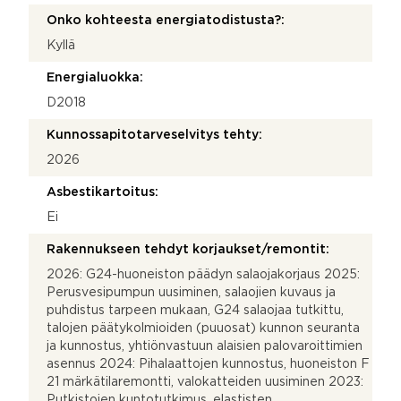
Onko kohteesta energiatodistusta?:
Kyllä
Energialuokka:
D2018
Kunnossapitotarveselvitys tehty:
2026
Asbestikartoitus:
Ei
Rakennukseen tehdyt korjaukset/remontit:
2026: G24-huoneiston päädyn salaojakorjaus 2025:
Perusvesipumpun uusiminen, salaojien kuvaus ja
puhdistus tarpeen mukaan, G24 salaojaa tutkittu,
talojen päätykolmioiden (puuosat) kunnon seuranta
ja kunnostus, yhtiönvastuun alaisien palovaroittimien
asennus 2024: Pihalaattojen kunnostus, huoneiston F
21 märkätilaremontti, valokatteiden uusiminen 2023:
Putkistojen kuntotutkimus, elastisten