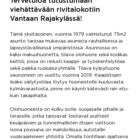
Tervetuloa tutustumaan
viehättävään rivitalokotiin
Vantaan Rajakylässä!
Tämä yksitasoinen, vuonna 1979 valmistunut 75m2
asunto tarjoaa mukavaa asumista rauhallisessa ja
lapsiystävällisessä ympäristössä. Asunnossa on
kaksi makuuhuonetta, tilava olohuone sekä kodikas
keittiö, jossa on reilusti kaappi- ja työskentelytilaa
sekä paikka ruokailuryhmälle. Tilava kylpyhuone
saunoineen on uusittu vuonna 2019. Kaapistojen
lisäksi säilytystilaa löytyy huoneistolle kuuluvasta
kylmävarastosta, jonne on käynti kätevästi niin etu-
kuin takapihalta.
Olohuoneesta on kulku isolle, suojaisalle pihalle ja
terassille, jotka tarjoavat loistavat puitteet
kesäpäivien ja tunnelmallisten iltojen viettoon.
Isona plussana on mahdollisuus autotallin
vuokraamiseen yhtiöltä. Omalla tontillaan sijaitseva