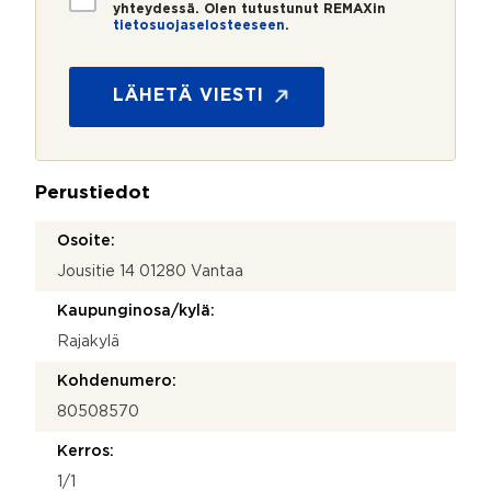
i
yhteydessä. Olen tutustunut REMAXin
tietosuojaselosteeseen
.
e
t
o
s
LÄHETÄ VIESTI
u
o
j
a
Perustiedot
*
Osoite:
Jousitie 14 01280 Vantaa
Kaupunginosa/kylä:
Rajakylä
Kohdenumero:
80508570
Kerros:
1/1