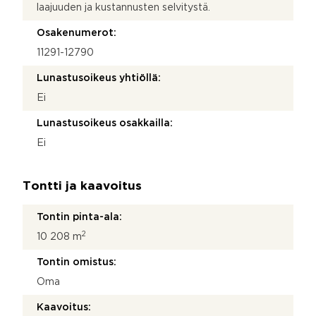
laajuuden ja kustannusten selvitystä.
Osakenumerot:
11291-12790
Lunastusoikeus yhtiöllä:
Ei
Lunastusoikeus osakkailla:
Ei
Tontti ja kaavoitus
Tontin pinta-ala:
2
10 208 m
Tontin omistus:
Oma
Kaavoitus: