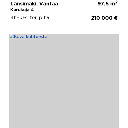
2
Länsimäki, Vantaa
97,5 m
Kurukuja 4
4h+k+s, ter, piha
210 000 €