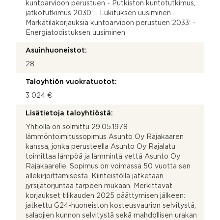
kuntoarvioon perustuen - Putkiston kuntotutkimus,
jatkotutkimus 2030: - Lukituksen uusiminen -
Märkätilakorjauksia kuntoarvioon perustuen 2033: -
Energiatodistuksen uusiminen
Asuinhuoneistot:
28
Taloyhtiön vuokratuotot:
3 024 €
Lisätietoja taloyhtiöstä:
Yhtiöllä on solmittu 29.05.1978
lämmöntoimitussopimus Asunto Oy Rajakaaren
kanssa, jonka perusteella Asunto Oy Rajalatu
toimittaa lämpöä ja lämmintä vettä Asunto Oy
Rajakaarelle. Sopimus on voimassa 50 vuotta sen
allekirjoittamisesta. Kiinteistöllä jatketaan
jyrsijätorjuntaa tarpeen mukaan. Merkittävät
korjaukset tilikauden 2025 päättymisen jälkeen:
jatkettu G24-huoneiston kosteusvaurion selvitystä,
salaojien kunnon selvitystä sekä mahdollisen urakan