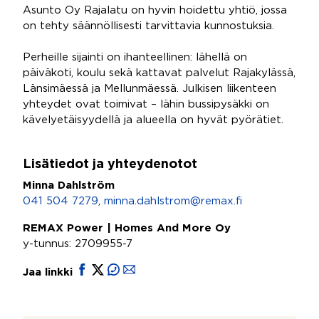
Asunto Oy Rajalatu on hyvin hoidettu yhtiö, jossa
on tehty säännöllisesti tarvittavia kunnostuksia.
Perheille sijainti on ihanteellinen: lähellä on
päiväkoti, koulu sekä kattavat palvelut Rajakylässä,
Länsimäessä ja Mellunmäessä. Julkisen liikenteen
yhteydet ovat toimivat – lähin bussipysäkki on
kävelyetäisyydellä ja alueella on hyvät pyörätiet.
Lisätiedot ja yhteydenotot
Minna Dahlström
041 504 7279
,
minna.dahlstrom@remax.fi
REMAX Power | Homes And More Oy
y-tunnus: 2709955-7
Jaa linkki