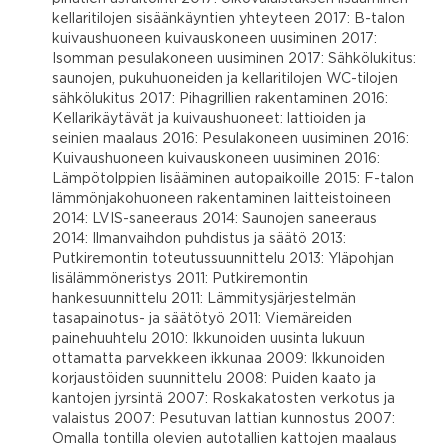
kellaritilojen sisäänkäyntien yhteyteen 2017: B-talon
kuivaushuoneen kuivauskoneen uusiminen 2017:
Isomman pesulakoneen uusiminen 2017: Sähkölukitus:
saunojen, pukuhuoneiden ja kellaritilojen WC-tilojen
sähkölukitus 2017: Pihagrillien rakentaminen 2016:
Kellarikäytävät ja kuivaushuoneet: lattioiden ja
seinien maalaus 2016: Pesulakoneen uusiminen 2016:
Kuivaushuoneen kuivauskoneen uusiminen 2016:
Lämpötolppien lisääminen autopaikoille 2015: F-talon
lämmönjakohuoneen rakentaminen laitteistoineen
2014: LVIS-saneeraus 2014: Saunojen saneeraus
2014: Ilmanvaihdon puhdistus ja säätö 2013:
Putkiremontin toteutussuunnittelu 2013: Yläpohjan
lisälämmöneristys 2011: Putkiremontin
hankesuunnittelu 2011: Lämmitysjärjestelmän
tasapainotus- ja säätötyö 2011: Viemäreiden
painehuuhtelu 2010: Ikkunoiden uusinta lukuun
ottamatta parvekkeen ikkunaa 2009: Ikkunoiden
korjaustöiden suunnittelu 2008: Puiden kaato ja
kantojen jyrsintä 2007: Roskakatosten verkotus ja
valaistus 2007: Pesutuvan lattian kunnostus 2007:
Omalla tontilla olevien autotallien kattojen maalaus