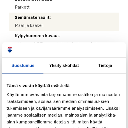
Parketti
Seinämateriaalit:
Maali ja kaakeli
Kylpyhuoneen kuvaus:
– Vuonna 2019 remontoitu kylpyhuone tarjoaa
vaalean ja ajattoman ilmeen, jota täydentävät
luonnonvaloa tuova ikkuna sekä puupaneloitu katto –
Selkeä tilaratkaisu yhdistää suihkualueen,
Suostumus
Yksityiskohdat
Tietoja
allaskaapiston ja pesukoneliitännän toimivaksi
kokonaisuudeksi, jossa arjen tarpeet on huomioitu
käytännöllisesti
Tämä sivusto käyttää evästeitä
Kylpyhuoneen varusteet:
Käytämme evästeitä tarjoamamme sisällön ja mainosten
WC-istuin, suihku, pesuallas, allaskaappi, peilikaappi ja
räätälöimiseen, sosiaalisen median ominaisuuksien
pesukoneliitäntä
tukemiseen ja kävijämäärämme analysoimiseen. Lisäksi
Lattiamateriaalit:
jaamme sosiaalisen median, mainosalan ja analytiikka-
Laatta
alan kumppaneillemme tietoja siitä, miten käytät