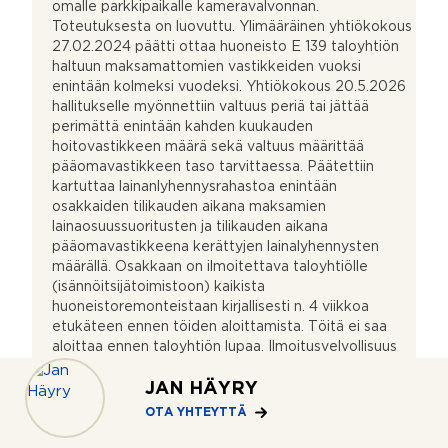
omalle parkkipaikalle kameravalvonnan.
Toteutuksesta on luovuttu. Ylimääräinen yhtiökokous
27.02.2024 päätti ottaa huoneisto E 139 taloyhtiön
haltuun maksamattomien vastikkeiden vuoksi
enintään kolmeksi vuodeksi. Yhtiökokous 20.5.2026
hallitukselle myönnettiin valtuus periä tai jättää
perimättä enintään kahden kuukauden
hoitovastikkeen määrä sekä valtuus määrittää
pääomavastikkeen taso tarvittaessa. Päätettiin
kartuttaa lainanlyhennysrahastoa enintään
osakkaiden tilikauden aikana maksamien
lainaosuussuoritusten ja tilikauden aikana
pääomavastikkeena kerättyjen lainalyhennysten
määrällä. Osakkaan on ilmoitettava taloyhtiölle
(isännöitsijätoimistoon) kaikista
huoneistoremonteistaan kirjallisesti n. 4 viikkoa
etukäteen ennen töiden aloittamista. Töitä ei saa
aloittaa ennen taloyhtiön lupaa. Ilmoitusvelvollisuus
on laaja ja sen ulkopuolelle jäävät käytännössä
ainoastaan maalaus- ja tapetointityöt. Ilmoituksessa
JAN HÄYRY
tulee olla riittävä selvitys remontista, esim. työselitys,
OTA YHTEYTTÄ
suunnitelmat ja tekoajankohdat. Osakkaan tulee
huomioida, että laki haitta-aineiden kartoituksesta