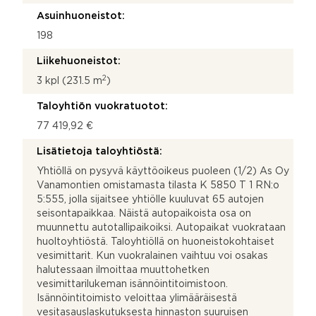
Asuinhuoneistot:
198
Liikehuoneistot:
2
3 kpl (231.5 m
)
Taloyhtiön vuokratuotot:
77 419,92 €
Lisätietoja taloyhtiöstä:
Yhtiöllä on pysyvä käyttöoikeus puoleen (1/2) As Oy
Vanamontien omistamasta tilasta K 5850 T 1 RN:o
5:555, jolla sijaitsee yhtiölle kuuluvat 65 autojen
seisontapaikkaa. Näistä autopaikoista osa on
muunnettu autotallipaikoiksi. Autopaikat vuokrataan
huoltoyhtiöstä. Taloyhtiöllä on huoneistokohtaiset
vesimittarit. Kun vuokralainen vaihtuu voi osakas
halutessaan ilmoittaa muuttohetken
vesimittarilukeman isännöintitoimistoon.
Isännöintitoimisto veloittaa ylimääräisestä
vesitasauslaskutuksesta hinnaston suuruisen