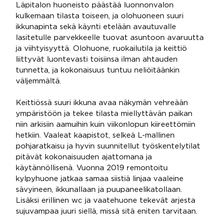
Läpitalon huoneisto päästää luonnonvalon
kulkemaan tilasta toiseen, ja olohuoneen suuri
ikkunapinta sekä käynti etelään avautuvalle
lasitetulle parvekkeelle tuovat asuntoon avaruutta
ja viihtyisyyttä. Olohuone, ruokailutila ja keittiö
liittyvät luontevasti toisiinsa ilman ahtauden
tunnetta, ja kokonaisuus tuntuu neliöitäänkin
väljemmältä.
Keittiössä suuri ikkuna avaa näkymän vehreään
ympäristöön ja tekee tilasta miellyttävän paikan
niin arkisiin aamuihin kuin viikonlopun kiireettömiin
hetkiin. Vaaleat kaapistot, selkeä L-mallinen
pohjaratkaisu ja hyvin suunnitellut työskentelytilat
pitävät kokonaisuuden ajattomana ja
käytännöllisenä. Vuonna 2019 remontoitu
kylpyhuone jatkaa samaa siistiä linjaa vaaleine
sävyineen, ikkunallaan ja puupaneelikatollaan.
Lisäksi erillinen wc ja vaatehuone tekevät arjesta
sujuvampaa juuri siellä, missä sitä eniten tarvitaan.