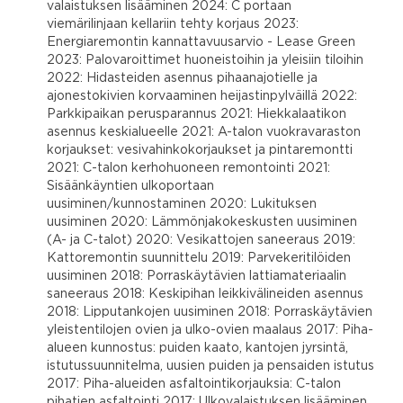
valaistuksen lisääminen 2024: C portaan
viemärilinjaan kellariin tehty korjaus 2023:
Energiaremontin kannattavuusarvio - Lease Green
2023: Palovaroittimet huoneistoihin ja yleisiin tiloihin
2022: Hidasteiden asennus pihaanajotielle ja
ajonestokivien korvaaminen heijastinpylväillä 2022:
Parkkipaikan perusparannus 2021: Hiekkalaatikon
asennus keskialueelle 2021: A-talon vuokravaraston
korjaukset: vesivahinkokorjaukset ja pintaremontti
2021: C-talon kerhohuoneen remontointi 2021:
Sisäänkäyntien ulkoportaan
uusiminen/kunnostaminen 2020: Lukituksen
uusiminen 2020: Lämmönjakokeskusten uusiminen
(A- ja C-talot) 2020: Vesikattojen saneeraus 2019:
Kattoremontin suunnittelu 2019: Parvekeritilöiden
uusiminen 2018: Porraskäytävien lattiamateriaalin
saneeraus 2018: Keskipihan leikkivälineiden asennus
2018: Lipputankojen uusiminen 2018: Porraskäytävien
yleistentilojen ovien ja ulko-ovien maalaus 2017: Piha-
alueen kunnostus: puiden kaato, kantojen jyrsintä,
istutussuunnitelma, uusien puiden ja pensaiden istutus
2017: Piha-alueiden asfaltointikorjauksia: C-talon
pihatien asfaltointi 2017: Ulkovalaistuksen lisääminen