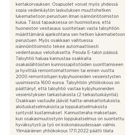
kertakorvauksen. Osapuolet voivat myös yhdessä
sopia vedenkäytön laskutuksen muuttohetken
lukematietoon perustuen ilman isännöintitoimiston
kulua. Tässä tapauksessa on huomioitava, että
huoneiston vesitasaus suoritetaan vasta taloyhtiön
määrittämänä ajankohtana sen hetken lukematietoon
perustuen. Myös osakkaan vaihtuessa
isännöintitoimisto tekee automaattisesti
vedentasaus veloituksetta. Pesula E-talon päässä.
Taloyhtiö haluaa kannustaa osakkaita
osakaslähtöisten kunnossapitotöiden suorittamiseen
ja hyvittää remontoimattomien tai ennen vuotta
2000 remontoitujen kylpyhuoneiden vesieristysten
uusimisesta 1600 euroa. Taloyhtiön yhtiökokous on
päättänyt, että taloyhtiö vastaa kylpyhuoneiden
vesieristyksien tarkastuksista (2 tarkastuskäyntiä).
Osakkaan vastuulle jäävät haitta-ainekartoituksista,
aloituskatselmuksista ja loppukatselmuksista
syntyvät kustannukset. Kannusteraha maksetaan,
kun osakasmuutostyön loppukatselmus on suoritettu
hyväksytysti ja työ on kokonaisuudessaan valmis.
Ylimääräinen yhtiökokous 17.11.2022 päätti tilata