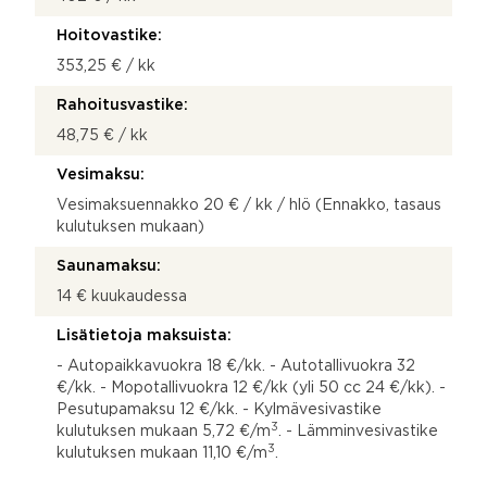
Hoitovastike:
353,25 € / kk
Rahoitusvastike:
48,75 € / kk
Vesimaksu:
Vesimaksuennakko 20 € / kk / hlö (Ennakko, tasaus
kulutuksen mukaan)
Saunamaksu:
14 € kuukaudessa
Lisätietoja maksuista:
- Autopaikkavuokra 18 €/kk. - Autotallivuokra 32
€/kk. - Mopotallivuokra 12 €/kk (yli 50 cc 24 €/kk). -
Pesutupamaksu 12 €/kk. - Kylmävesivastike
3
kulutuksen mukaan 5,72 €/m
. - Lämminvesivastike
3
kulutuksen mukaan 11,10 €/m
.