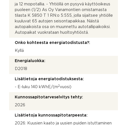
ja 12 mopotallia. - Yhtiöllä on pysyvä käyttöoikeus
puoleen (1/2) As Oy Vanamontien omistamasta
tilasta K 5850 T 1 RN:o 5:555, jolla sijaitsee yhtiölle
kuuluvat 65 autojen seisontapaikkaa. Näistä
autopaikoista osa on muunnettu autotallipaikoiksi.
Autopaikat vuokrataan huoltoyhtiöstä.
Onko kohteesta energiatodistusta?:
Kyllä
Energialuokka:
D2018
Lisätietoja energiatodistuksesta:
2
- E-luku 140 kWhE/(m
vuosi)
Kunnossapitotarveselvitys tehty:
2026
Lisätietoja kunnossapitotarpeesta:
2026: Kuusien kaato ja uusien puiden istuttaminen