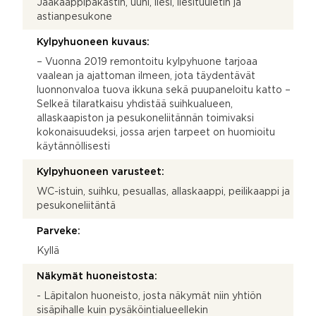
Jääkaappipakastin, uuni, liesi, liesituuletin ja
astianpesukone
Kylpyhuoneen kuvaus:
– Vuonna 2019 remontoitu kylpyhuone tarjoaa
vaalean ja ajattoman ilmeen, jota täydentävät
luonnonvaloa tuova ikkuna sekä puupaneloitu katto –
Selkeä tilaratkaisu yhdistää suihkualueen,
allaskaapiston ja pesukoneliitännän toimivaksi
kokonaisuudeksi, jossa arjen tarpeet on huomioitu
käytännöllisesti
Kylpyhuoneen varusteet:
WC-istuin, suihku, pesuallas, allaskaappi, peilikaappi ja
pesukoneliitäntä
Parveke:
Kyllä
Näkymät huoneistosta:
- Läpitalon huoneisto, josta näkymät niin yhtiön
sisäpihalle kuin pysäköintialueellekin