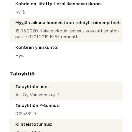
Kohde on liitetty tietoliikenneverkkoon:
Kyllä
Myyjän aikana huoneistoon tehdyt toimenpiteet:
18.05.2020 Koivuparketin asennus kokolattiamaton
päälle 01.01.2019 KPH-remontti
Kohteen yleiskunto:
Hyvä
Taloyhtiö
Taloyhtiön nimi:
As. Oy Vanamonkuja 1
Taloyhtiön Y-tunnus:
0125381-9
Kiinteistötunnus: