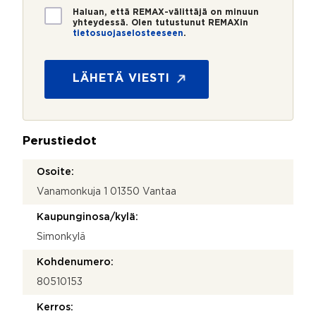
*
*
T
Haluan, että REMAX-välittäjä on minuun
i
yhteydessä. Olen tutustunut REMAXin
tietosuojaselosteeseen
.
e
t
o
s
LÄHETÄ VIESTI
u
o
j
a
Perustiedot
*
Osoite:
Vanamonkuja 1 01350 Vantaa
Kaupunginosa/kylä:
Simonkylä
Kohdenumero:
80510153
Kerros: