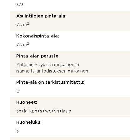
3/3
Asuintilojen pinta-ala:
2
75 m
Kokonaispinta-ala:
2
75 m
Pinta-alan peruste:
Yhtiöjärjestyksen mukainen ja
isännöitsijäntodistuksen mukainen
Pinta-ala on tarkistusmitattu:
Ei
Huoneet:
3h+k+kph+s+wc+vh+las.p
Huoneluku:
3