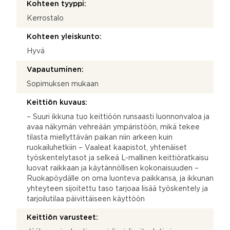
Kohteen tyyppi:
Kerrostalo
Kohteen yleiskunto:
Hyvä
Vapautuminen:
Sopimuksen mukaan
Keittiön kuvaus:
– Suuri ikkuna tuo keittiöön runsaasti luonnonvaloa ja
avaa näkymän vehreään ympäristöön, mikä tekee
tilasta miellyttävän paikan niin arkeen kuin
ruokailuhetkiin – Vaaleat kaapistot, yhtenäiset
työskentelytasot ja selkeä L-mallinen keittiöratkaisu
luovat raikkaan ja käytännöllisen kokonaisuuden –
Ruokapöydälle on oma luonteva paikkansa, ja ikkunan
yhteyteen sijoitettu taso tarjoaa lisää työskentely ja
tarjoilutilaa päivittäiseen käyttöön
Keittiön varusteet: