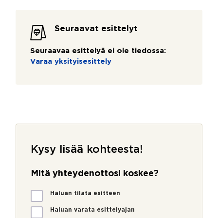
Seuraavat esittelyt
Seuraavaa esittelyä ei ole tiedossa:
Varaa yksityisesittely
Kysy lisää kohteesta!
Mitä yhteydenottosi koskee?
M
Haluan tilata esitteen
i
t
Haluan varata esittelyajan