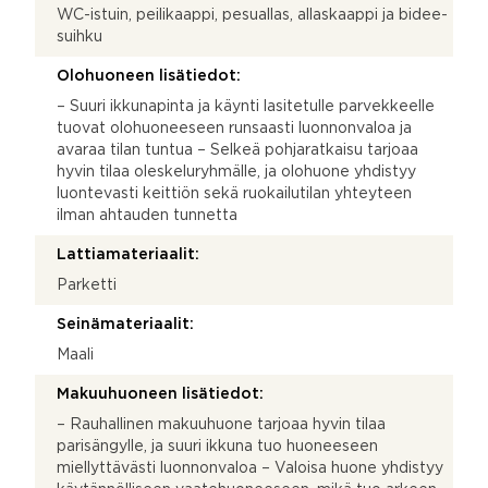
WC-istuin, peilikaappi, pesuallas, allaskaappi ja bidee-
suihku
Olohuoneen lisätiedot:
– Suuri ikkunapinta ja käynti lasitetulle parvekkeelle
tuovat olohuoneeseen runsaasti luonnonvaloa ja
avaraa tilan tuntua – Selkeä pohjaratkaisu tarjoaa
hyvin tilaa oleskeluryhmälle, ja olohuone yhdistyy
luontevasti keittiön sekä ruokailutilan yhteyteen
ilman ahtauden tunnetta
Lattiamateriaalit:
Parketti
Seinämateriaalit:
Maali
Makuuhuoneen lisätiedot:
– Rauhallinen makuuhuone tarjoaa hyvin tilaa
parisängylle, ja suuri ikkuna tuo huoneeseen
miellyttävästi luonnonvaloa – Valoisa huone yhdistyy