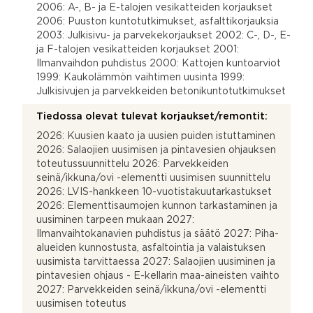
2006: A-, B- ja E-talojen vesikatteiden korjaukset
2006: Puuston kuntotutkimukset, asfalttikorjauksia
2003: Julkisivu- ja parvekekorjaukset 2002: C-, D-, E-
ja F-talojen vesikatteiden korjaukset 2001:
Ilmanvaihdon puhdistus 2000: Kattojen kuntoarviot
1999: Kaukolämmön vaihtimen uusinta 1999:
Julkisivujen ja parvekkeiden betonikuntotutkimukset
Tiedossa olevat tulevat korjaukset/remontit:
2026: Kuusien kaato ja uusien puiden istuttaminen
2026: Salaojien uusimisen ja pintavesien ohjauksen
toteutussuunnittelu 2026: Parvekkeiden
seinä/ikkuna/ovi -elementti uusimisen suunnittelu
2026: LVIS-hankkeen 10-vuotistakuutarkastukset
2026: Elementtisaumojen kunnon tarkastaminen ja
uusiminen tarpeen mukaan 2027:
Ilmanvaihtokanavien puhdistus ja säätö 2027: Piha-
alueiden kunnostusta, asfaltointia ja valaistuksen
uusimista tarvittaessa 2027: Salaojien uusiminen ja
pintavesien ohjaus - E-kellarin maa-aineisten vaihto
2027: Parvekkeiden seinä/ikkuna/ovi -elementti
uusimisen toteutus