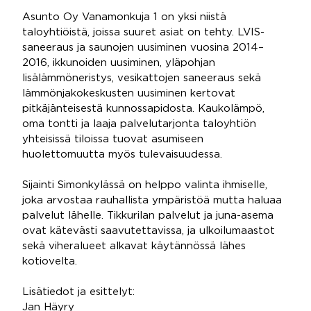
Asunto Oy Vanamonkuja 1 on yksi niistä
taloyhtiöistä, joissa suuret asiat on tehty. LVIS-
saneeraus ja saunojen uusiminen vuosina 2014–
2016, ikkunoiden uusiminen, yläpohjan
lisälämmöneristys, vesikattojen saneeraus sekä
lämmönjakokeskusten uusiminen kertovat
pitkäjänteisestä kunnossapidosta. Kaukolämpö,
oma tontti ja laaja palvelutarjonta taloyhtiön
yhteisissä tiloissa tuovat asumiseen
huolettomuutta myös tulevaisuudessa.
Sijainti Simonkylässä on helppo valinta ihmiselle,
joka arvostaa rauhallista ympäristöä mutta haluaa
palvelut lähelle. Tikkurilan palvelut ja juna-asema
ovat kätevästi saavutettavissa, ja ulkoilumaastot
sekä viheralueet alkavat käytännössä lähes
kotiovelta.
Lisätiedot ja esittelyt:
Jan Häyry