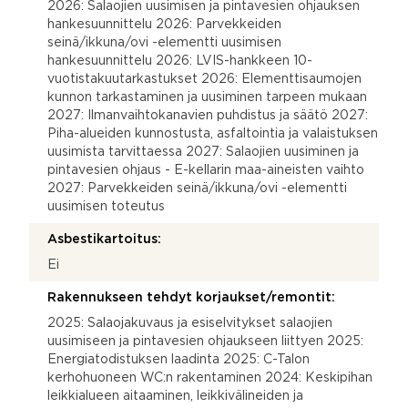
2026: Salaojien uusimisen ja pintavesien ohjauksen
hankesuunnittelu 2026: Parvekkeiden
seinä/ikkuna/ovi -elementti uusimisen
hankesuunnittelu 2026: LVIS-hankkeen 10-
vuotistakuutarkastukset 2026: Elementtisaumojen
kunnon tarkastaminen ja uusiminen tarpeen mukaan
2027: Ilmanvaihtokanavien puhdistus ja säätö 2027:
Piha-alueiden kunnostusta, asfaltointia ja valaistuksen
uusimista tarvittaessa 2027: Salaojien uusiminen ja
pintavesien ohjaus - E-kellarin maa-aineisten vaihto
2027: Parvekkeiden seinä/ikkuna/ovi -elementti
uusimisen toteutus
Asbestikartoitus:
Ei
Rakennukseen tehdyt korjaukset/remontit:
2025: Salaojakuvaus ja esiselvitykset salaojien
uusimiseen ja pintavesien ohjaukseen liittyen 2025:
Energiatodistuksen laadinta 2025: C-Talon
kerhohuoneen WC:n rakentaminen 2024: Keskipihan
leikkialueen aitaaminen, leikkivälineiden ja