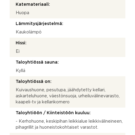
Katemateriaali:
Huopa
Lämmitysjärjestelmä:
Kaukolämpö
Hissi:
Ei
Taloyhtiössä sauna:
Kyllä
Taloyhtiössä on:
Kuivaushuone, pesutupa, jäähdytetty kellari,
askarteluhuone, väestönsuoja, urheiluvälinevarasto,
kaapeli-tv ja kellarikomero
Taloyhtiöön / Kiinteistöön kuuluu:
- Kerhohuone, keskipihan leikkialue leikkivälineineen,
pihagrillit ja huoneistokohtaiset varastot.