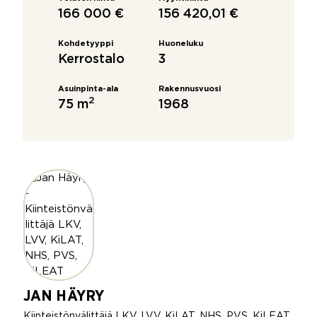
166 000 €
156 420,01 €
Kohdetyyppi
Huoneluku
Kerrostalo
3
Asuinpinta-ala
Rakennusvuosi
2
75 m
1968
JAN HÄYRY
Kiinteistönvälittäjä LKV, LVV, KiLAT, NHS, PVS, KiLEAT