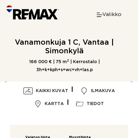
Skip
to
Valikko
content
Vanamonkuja 1 C, Vantaa |
Simonkylä
2
166 000 € |
75 m
| Kerrostalo |
3h+k+kph+s+wc+vh+las.p
KAIKKI KUVAT
ILMAKUVA
KARTTA
TIEDOT
Velaton hinta
Myyntihinta