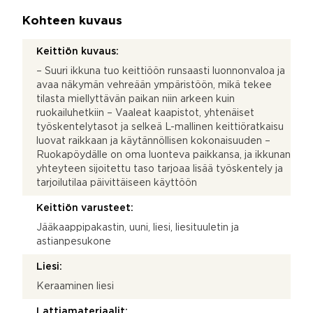
Kohteen kuvaus
Keittiön kuvaus:
– Suuri ikkuna tuo keittiöön runsaasti luonnonvaloa ja
avaa näkymän vehreään ympäristöön, mikä tekee
tilasta miellyttävän paikan niin arkeen kuin
ruokailuhetkiin – Vaaleat kaapistot, yhtenäiset
työskentelytasot ja selkeä L-mallinen keittiöratkaisu
luovat raikkaan ja käytännöllisen kokonaisuuden –
Ruokapöydälle on oma luonteva paikkansa, ja ikkunan
yhteyteen sijoitettu taso tarjoaa lisää työskentely ja
tarjoilutilaa päivittäiseen käyttöön
Keittiön varusteet:
Jääkaappipakastin, uuni, liesi, liesituuletin ja
astianpesukone
Liesi:
Keraaminen liesi
Lattiamateriaalit: