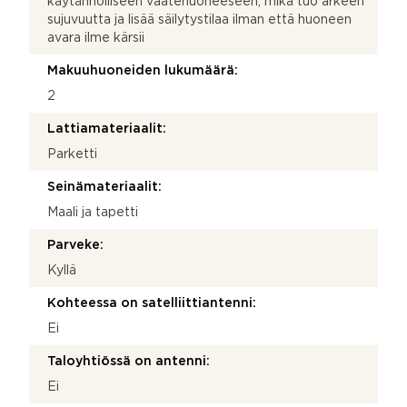
käytännölliseen vaatehuoneeseen, mikä tuo arkeen
sujuvuutta ja lisää säilytystilaa ilman että huoneen
avara ilme kärsii
Makuuhuoneiden lukumäärä:
2
Lattiamateriaalit:
Parketti
Seinämateriaalit:
Maali ja tapetti
Parveke:
Kyllä
Kohteessa on satelliittiantenni:
Ei
Taloyhtiössä on antenni:
Ei