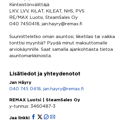
Kiinteistönvälittäjä
LKV, LVV, KiLAT, KiLEAT, NHS, PVS
RE/MAX Luotsi, SteamSales Oy
040 7450418, jan.hayry@remax.fi
Suunnitteletko oman asuntosi, liiketilasi tai vaikka
tonttisi myyntiä? Pyydä minut maksuttomalle
arviokäynnille. Saat samalla ajankohtaista tietoa
asuntomarkkinoista.
Lisätiedot ja yhteydenotot
Jan Häyry
040 745 0418
,
jan.hayry@remax.fi
REMAX Luotsi | SteamSales Oy
y-tunnus: 3460487-3
Jaa linkki