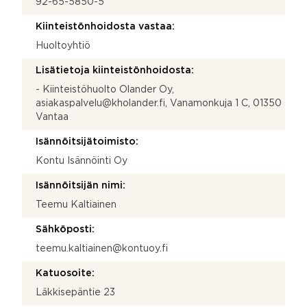
92-65-5850-5
Kiinteistönhoidosta vastaa:
Huoltoyhtiö
Lisätietoja kiinteistönhoidosta:
- Kiinteistöhuolto Olander Oy,
asiakaspalvelu@kholander.fi, Vanamonkuja 1 C, 01350
Vantaa
Isännöitsijätoimisto:
Kontu Isännöinti Oy
Isännöitsijän nimi:
Teemu Kaltiainen
Sähköposti:
teemu.kaltiainen@kontuoy.fi
Katuosoite:
Läkkisepäntie 23