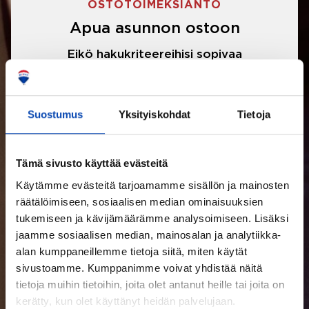
OSTOTOIMEKSIANTO
Apua asunnon ostoon
Eikö hakukriteereihisi sopivaa
asuntoa ole löytynyt? Jännittääkö
asunnon ostotarjouksen tekeminen?
Suostumus
Yksityiskohdat
Tietoja
Välittäjämme auttavat sinua kaikissa
asunnon ostoon liittyvissä asioissa.
Tämä sivusto käyttää evästeitä
Käytämme evästeitä tarjoamamme sisällön ja mainosten
LUE LISÄÄ
räätälöimiseen, sosiaalisen median ominaisuuksien
tukemiseen ja kävijämäärämme analysoimiseen. Lisäksi
jaamme sosiaalisen median, mainosalan ja analytiikka-
alan kumppaneillemme tietoja siitä, miten käytät
sivustoamme. Kumppanimme voivat yhdistää näitä
tietoja muihin tietoihin, joita olet antanut heille tai joita on
kerätty, kun olet käyttänyt heidän palvelujaan.