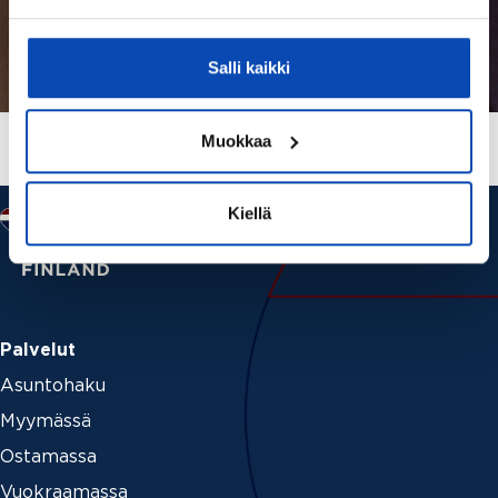
Salli kaikki
Muokkaa
Kiellä
Palvelut
Asuntohaku
Myymässä
Ostamassa
Vuokraamassa