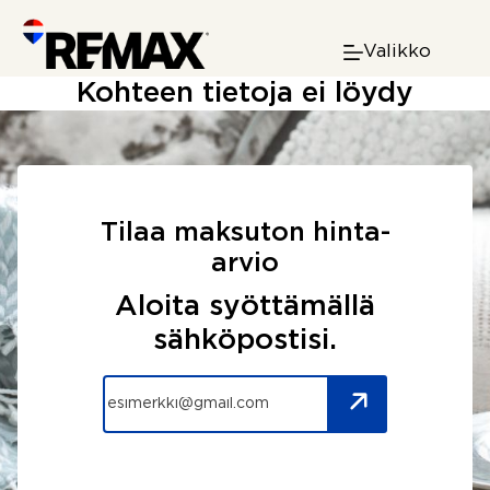
Skip
to
Valikko
content
Kohteen tietoja ei löydy
Tilaa maksuton hinta-
arvio
Aloita syöttämällä
sähköpostisi.