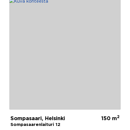
2
Sompasaari, Helsinki
150 m
Sompasaarenlaituri 12