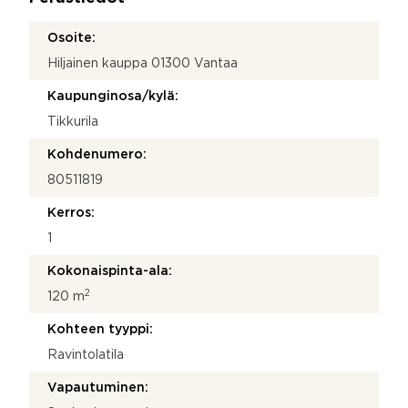
*
Osoite:
Hiljainen kauppa 01300 Vantaa
Kaupunginosa/kylä:
Tikkurila
Kohdenumero:
80511819
Kerros:
1
Kokonaispinta-ala:
2
120 m
Kohteen tyyppi:
Ravintolatila
Vapautuminen: