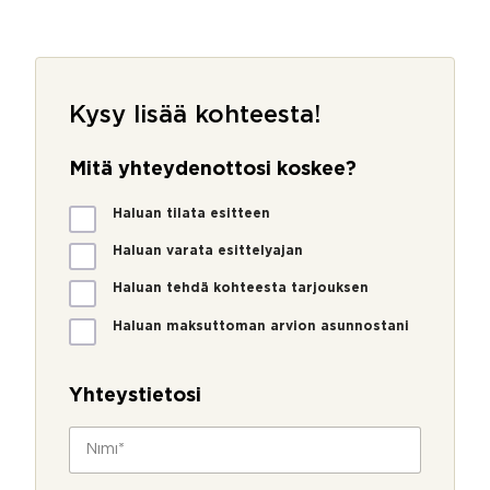
Kysy lisää kohteesta!
Mitä yhteydenottosi koskee?
M
Haluan tilata esitteen
i
t
Haluan varata esittelyajan
ä
Haluan tehdä kohteesta tarjouksen
y
h
Haluan maksuttoman arvion asunnostani
t
e
y
Yhteystietosi
d
e
N
n
i
o
m
t