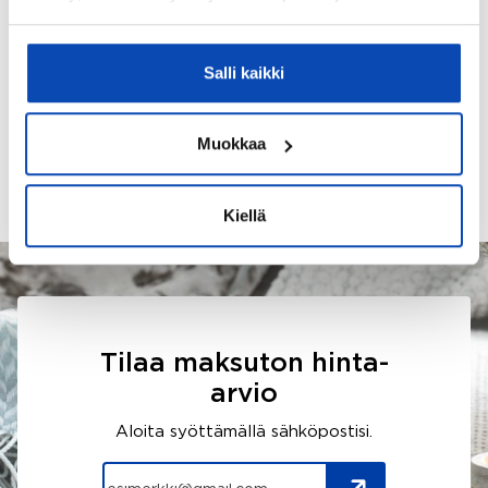
–
+
Korkoprosentti
Salli kaikki
Muokkaa
Kiellä
Tilaa maksuton hinta-
arvio
Aloita syöttämällä sähköpostisi.