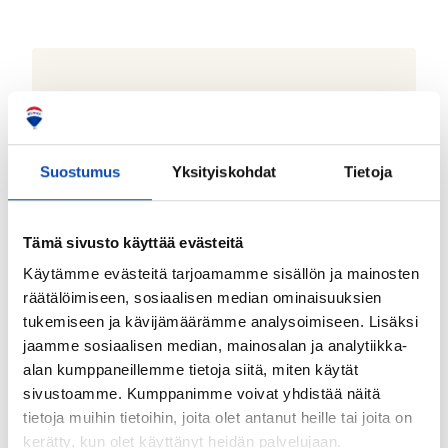
Lainalaskuri
Kuukausierä
€ / kk
Suostumus
Yksityiskohdat
Tietoja
–
+
Asunnon velaton hinta
Tämä sivusto käyttää evästeitä
Käytämme evästeitä tarjoamamme sisällön ja mainosten
räätälöimiseen, sosiaalisen median ominaisuuksien
tukemiseen ja kävijämäärämme analysoimiseen. Lisäksi
jaamme sosiaalisen median, mainosalan ja analytiikka-
alan kumppaneillemme tietoja siitä, miten käytät
–
+
sivustoamme. Kumppanimme voivat yhdistää näitä
Laina-aika
tietoja muihin tietoihin, joita olet antanut heille tai joita on
kerätty, kun olet käyttänyt heidän palvelujaan.