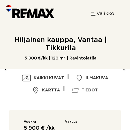
Skip
to
Valikko
content
Hiljainen kauppa, Vantaa |
Tikkurila
2
5 900 €/kk |
120 m
| Ravintolatila
KAIKKI KUVAT
ILMAKUVA
KARTTA
TIEDOT
Vuokra
Vakuus
5 900 € /kk