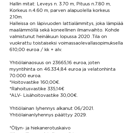
Hallin mitat: Leveys n. 3.70 m, Pituus n.7.80 m,
Korkeus n.4.60 m, parven alapuolella korkeus
2.10m.
Halleissa on läpivuoden lattialämmitys, joka lämpiää
maalämmöllä sekä koneellinen ilmanvaihto. Kohde
valmistunut heinäkuun lopussa 2020 .Tila on
vuokrattu toistaiseksi voimassaolevallasopimuksella
610,00 euroa / kk + alv.
Yhtiölainaosuus on 23665,16 euroa, joten
myyntihinta on 46.334,84 euroa ja velatonhinta
70.000 euroa.
*Hoitovastike 160,00€.
*Rahoitusvastike 335,14€
*ALV- Lisähoitovastike 30,00€.
Yhtiölainan lyhennys alkanut 06/2021.
Yhtiölainanlyhennys päättyy 2029.
*Öljyn- ja hiekanerotuskaivo