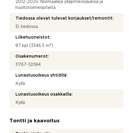
2012-2025: Normaaleja ylläpitokorjauksia ja
huoltotoimenpiteitä.
Tiedossa olevat tulevat korjaukset/remontit:
Ei tiedossa.
Liikehuoneistot:
2
87 kpl (3346.5 m
)
Osakenumerot:
11767-12084
Lunastusoikeus yhtiöllä:
Kyllä
Lunastusoikeus osakkailla:
Kyllä
Tontti ja kaavoitus