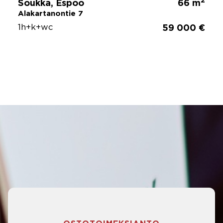
2
Soukka, Espoo
66 m
Alakartanontie 7
1h+k+wc
59 000 €