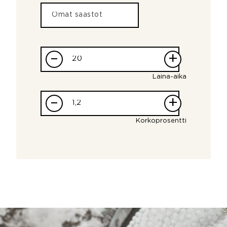
–
+
Laina-aika
–
+
Korkoprosentti