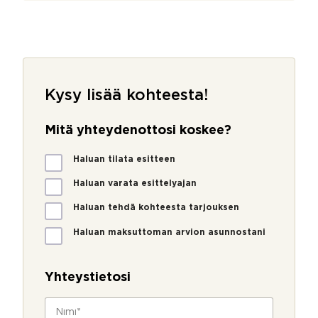
Kysy lisää kohteesta!
Mitä yhteydenottosi koskee?
M
Haluan tilata esitteen
i
t
Haluan varata esittelyajan
ä
Haluan tehdä kohteesta tarjouksen
y
h
Haluan maksuttoman arvion asunnostani
t
e
y
Yhteystietosi
d
e
N
n
i