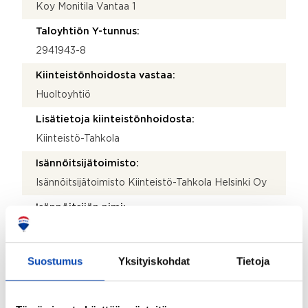
Koy Monitila Vantaa 1
Taloyhtiön Y-tunnus:
2941943-8
Kiinteistönhoidosta vastaa:
Huoltoyhtiö
Lisätietoja kiinteistönhoidosta:
Kiinteistö-Tahkola
Isännöitsijätoimisto:
Isännöitsijätoimisto Kiinteistö-Tahkola Helsinki Oy
Isännöitsijän nimi:
Juha Kaukoranta
Sähköposti:
Suostumus
Yksityiskohdat
Tietoja
juha.kaukoranta@kiinteistotahkola.fi
Puhelinnumero: