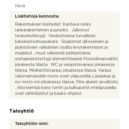
Hyvä
Lisätietoja kunnosta:
Rakennuksen lisätiedot: Kantava runko
rankarakenteinen puurunko . Julkisivut
teräsohutlevyjä . Vesikatteena turvallinen
kaksikerroshuopakate . Sisäpinnat ulkoseinien ja
jäykistävien väliseinien osalta levyrakenteiset ja
maalatut , muut väliseinät peltipintaisia
uretaanieristettyjä elementtiseiniä Poistoilmanvaihto
jokaisesta tilasta . WC ja vesipistevaraus jokaisessa
tilassa. Minikeittiövaraus jokaisessa tilassa. Varaus
valomainokselle nosto oven yläpuolella Laadukas ja
iso nosto ovi jokaisessa tilassa. Piha alueet asvaltoitu
. Aita kiertää koko tontin ja kulkuportit eteläpuolella
ovat sähkölukitut ja kauko-ohjatut.
Taloyhtiö
Taloyhtiön nimi: