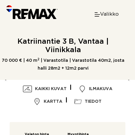
Skip
to
Valikko
content
Katriinantie 3 B, Vantaa |
Viinikkala
2
70 000 € |
40 m
| Varastotila | Varastotila 40m2, josta
halli 28m2 + 12m2 parvi
KAIKKI KUVAT
ILMAKUVA
KARTTA
TIEDOT
Velaton hinta
Myyntihinta