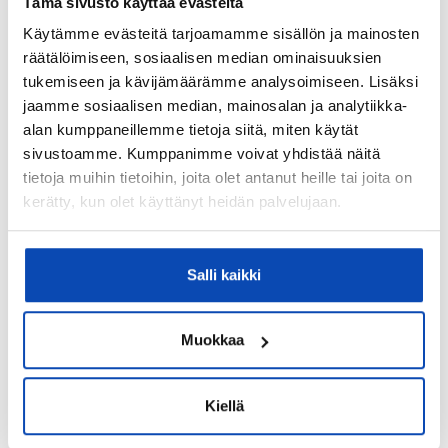
Tämä sivusto käyttää evästeitä
358 207 480 097
Käytämme evästeitä tarjoamamme sisällön ja mainosten
Katuosoite:
räätälöimiseen, sosiaalisen median ominaisuuksien
Turvalaaksonkaari 2, 3. krs
tukemiseen ja kävijämäärämme analysoimiseen. Lisäksi
jaamme sosiaalisen median, mainosalan ja analytiikka-
Postinumero:
alan kumppaneillemme tietoja siitä, miten käytät
01740
sivustoamme. Kumppanimme voivat yhdistää näitä
Postitoimipaikka:
tietoja muihin tietoihin, joita olet antanut heille tai joita on
kerätty, kun olet käyttänyt heidän palvelujaan.
Vantaa
Isännöitsijäntodistuksen päivämäärä:
22.06.2022
Salli kaikki
Valmistumisvuosi:
2020
Muokkaa
Käyttöönottovuosi:
2020
Kiellä
Rakennus- ja pintamateriaalit: