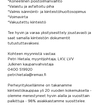
*Koneellinen poistoilmanvaihto
*Valaistu ja asfaltoitu piha
*Valmis isännöinti- ja kiinteistöhuoltosopimus
*Voimavirta
*Vakuutettu kiinteistö
Tee hyvin ja varaa yksityisesittely joustavasti ja
saat samalla kiinteistön dokumentit
tutustuttavaksesi.
Kohteen myynnistä vastaa:
Petri Hietala, myyntijohtaja, LKV, LVV
Julkinen kaupanvahvistaja
0400 519920
petri.hietala@remax.fi
Perheyrityksellämme on takanamme
kiinteistökauppaa yli 20 vuoden kokemuksella -
olemme menestyneet hyvin alalla ja vuosittain
palkittuja - 98% asiakkaistamme suosittelee.