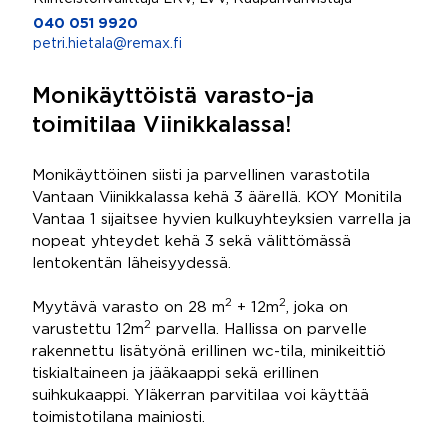
040 051 9920
petri.hietala@remax.fi
Monikäyttöistä varasto-ja
toimitilaa Viinikkalassa!
Monikäyttöinen siisti ja parvellinen varastotila
Vantaan Viinikkalassa kehä 3 äärellä. KOY Monitila
Vantaa 1 sijaitsee hyvien kulkuyhteyksien varrella ja
nopeat yhteydet kehä 3 sekä välittömässä
lentokentän läheisyydessä.
2
2
Myytävä varasto on 28 m
+ 12m
, joka on
2
varustettu 12m
parvella. Hallissa on parvelle
rakennettu lisätyönä erillinen wc-tila, minikeittiö
tiskialtaineen ja jääkaappi sekä erillinen
suihkukaappi. Yläkerran parvitilaa voi käyttää
toimistotilana mainiosti.