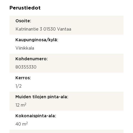
a
Perustiedot
*
Osoite:
Katriinantie 3 01530 Vantaa
Kaupunginosa/kylä:
Viinikkala
Kohdenumero:
80355330
Kerros:
1/2
Muiden tilojen pinta-ala:
2
12 m
Kokonaispinta-ala:
2
40 m