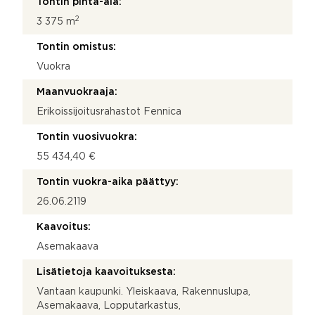
Tontin pinta-ala:
2
3 375 m
Tontin omistus:
Vuokra
Maanvuokraaja:
Erikoissijoitusrahastot Fennica
Tontin vuosivuokra:
55 434,40 €
Tontin vuokra-aika päättyy:
26.06.2119
Kaavoitus:
Asemakaava
Lisätietoja kaavoituksesta:
Vantaan kaupunki. Yleiskaava, Rakennuslupa,
Asemakaava, Lopputarkastus,