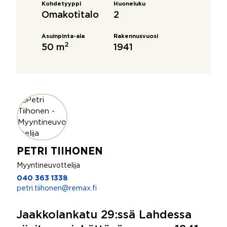
Kohdetyyppi
Huoneluku
Omakotitalo
2
Asuinpinta-ala
Rakennusvuosi
2
50 m
1941
PETRI TIIHONEN
Myyntineuvottelija
040 363 1338
petri.tiihonen@remax.fi
Jaakkolankatu 29:ssä Lahdessa