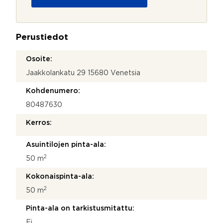
u
H
o
a
j
l
a
u
Perustiedot
*
a
t
Osoite:
k
Jaakkolankatu 29 15680 Venetsia
o
Kohdenumero:
80487630
Kerros:
Asuintilojen pinta-ala:
2
50 m
Kokonaispinta-ala:
2
50 m
Pinta-ala on tarkistusmitattu:
Ei