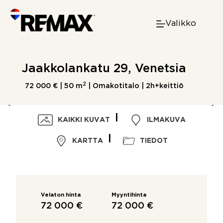
Skip
to
Valikko
content
Jaakkolankatu 29, Venetsia
2
72 000 € |
50 m
| Omakotitalo | 2h+keittiö
KAIKKI KUVAT
ILMAKUVA
KARTTA
TIEDOT
Velaton hinta
Myyntihinta
72 000 €
72 000 €