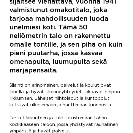
sijaitsee viehättävä, vuonna 1941
valmistunut omakotitalo, joka
tarjoaa mahdollisuuden luoda
unelmiesi koti. Tämä 50
neliömetrin talo on rakennettu
omalle tontille, ja sen piha on kuin
pieni puutarha, jossa kasvaa
omenapuita, luumupuita sekä
marjapensaita.
Sijainti on erinomainen, palvelut ja koulut ovat
lähellä, ja hyvät liikenneyhteydet takaavat helpon
liikkumisen. Läheiset hiihtoladut ja kuntopolut
kutsuvat ulkoilemaan ja nauttimaan luonnosta.
Tartu tilaisuuteen ja tule tutustumaan tähän
kodikkaaseen taloon, jossa yhdistyvät rauhallinen
ympäristö ja hyvät palvelut.