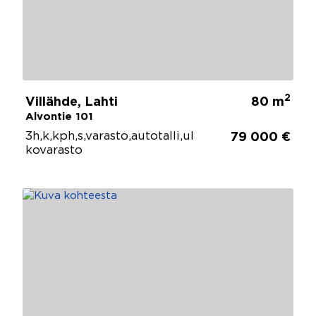
2
Villähde, Lahti
80 m
Alvontie 101
3h,k,kph,s,varasto,autotalli,ul
79 000 €
kovarasto