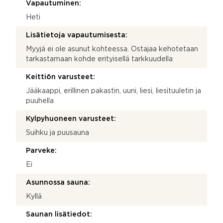
Vapautuminen:
Heti
Lisätietoja vapautumisesta:
Myyjä ei ole asunut kohteessa. Ostajaa kehotetaan
tarkastamaan kohde erityisellä tarkkuudella
Keittiön varusteet:
Jääkaappi, erillinen pakastin, uuni, liesi, liesituuletin ja
puuhella
Kylpyhuoneen varusteet:
Suihku ja puusauna
Parveke:
Ei
Asunnossa sauna:
Kyllä
Saunan lisätiedot: