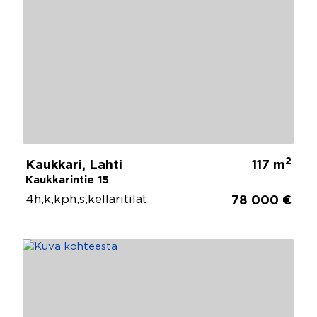
2
Kaukkari, Lahti
117 m
Kaukkarintie 15
4h,k,kph,s,kellaritilat
78 000 €