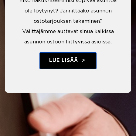
Eikö hakukriteereihisi sopivaa asuntoa
ole löytynyt? Jännittääkö asunnon
ostotarjouksen tekeminen?
Välittäjämme auttavat sinua kaikissa
asunnon ostoon liittyvissä asioissa.
LUE LISÄÄ