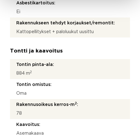
Asbestikartoitus:
Ei
Rakennukseen tehdyt korjaukset/remontit:
Kattopellitykset + paloluukut uusittu
Tontti ja kaavoitus
Tontin pinta-ala:
2
884 m
Tontin omistus:
Oma
2
Rakennusoikeus kerros-m
:
78
Kaavoitus:
Asemakaava