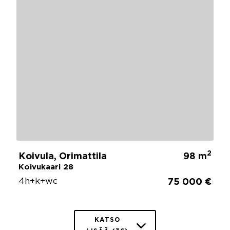
2
Koivula, Orimattila
98 m
Koivukaari 28
4h+k+wc
75 000 €
KATSO