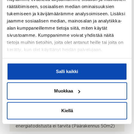
1941
räätälöimiseen, sosiaalisen median ominaisuuksien
tukemiseen ja kävijämäärämme analysoimiseen. Lisäksi
Rakennus- ja pintamateriaalit:
jaamme sosiaalisen median, mainosalan ja analytiikka-
Puu ja ulkopanelointi, muovi
alan kumppaneillemme tietoja siitä, miten käytät
sivustoamme. Kumppanimme voivat yhdistää näitä
Kattotyyppi:
tietoja muihin tietoihin, joita olet antanut heille tai joita on
Harjakatto
kerätty, kun olet käyttänyt heidän palvelujaan.
Katemateriaali:
Pelti
Salli kaikki
Lämmitysjärjestelmä:
Sähkö ja ilmalämpöpumppu
Muokkaa
Hissi:
Ei
Kiellä
Lisätietoja energiatodistuksesta:
Rakennuspaikan nykytilanteen mukaan,
energiatodistusta ei tarvita (Päärakennus 50m2)