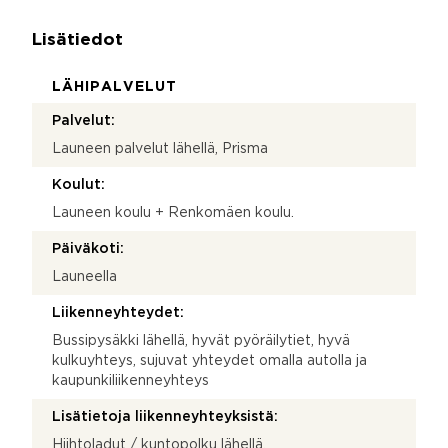
Lisätiedot
LÄHIPALVELUT
Palvelut:
Launeen palvelut lähellä, Prisma
Koulut:
Launeen koulu + Renkomäen koulu.
Päiväkoti:
Launeella
Liikenneyhteydet:
Bussipysäkki lähellä, hyvät pyöräilytiet, hyvä
kulkuyhteys, sujuvat yhteydet omalla autolla ja
kaupunkiliikenneyhteys
Lisätietoja liikenneyhteyksistä:
Hiihtoladut / kuntopolku lähellä.