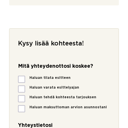
Kysy lisää kohteesta!
Mitä yhteydenottosi koskee?
M
Haluan tilata esitteen
i
t
Haluan varata esittelyajan
ä
Haluan tehdä kohteesta tarjouksen
y
h
Haluan maksuttoman arvion asunnostani
t
e
y
Yhteystietosi
d