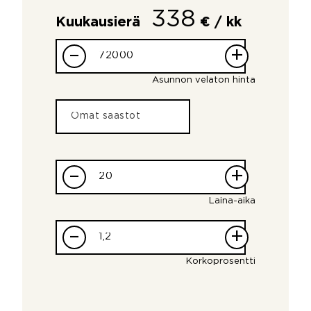
338
Kuukausierä
€ / kk
–
+
Asunnon velaton hinta
–
+
Laina-aika
–
+
Korkoprosentti