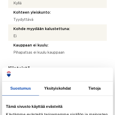
Kyllä
Kohteen yleiskunto:
Tyydyttävä
Kohde myydään kalustettuna:
Ei
Kauppaan ei kuulu:
Pihapatsas ei kuulu kauppaan
Kiinteistö
Kiinteistötunnus:
398-407-2-71
Suostumus
Yksityiskohdat
Tietoja
Valmistumisvuosi:
1941
Tämä sivusto käyttää evästeitä
Käyttöönottovuosi:
Käytämme evästeitä tarjoamamme sisällön ja mainosten