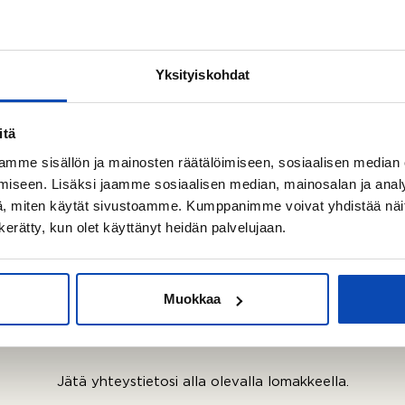
Yksityiskohdat
itä
mme sisällön ja mainosten räätälöimiseen, sosiaalisen median
iseen. Lisäksi jaamme sosiaalisen median, mainosalan ja analy
, miten käytät sivustoamme. Kumppanimme voivat yhdistää näitä t
n kerätty, kun olet käyttänyt heidän palvelujaan.
Muokkaa
YHTEYDENOTTO
Ota yhteyttä meihin
Jätä yhteystietosi alla olevalla lomakkeella.