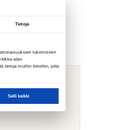
Tietoja
 ominaisuuksien tukemiseen
tiikka-alan
ietoja muihin tietoihin, joita
Salli kaikki