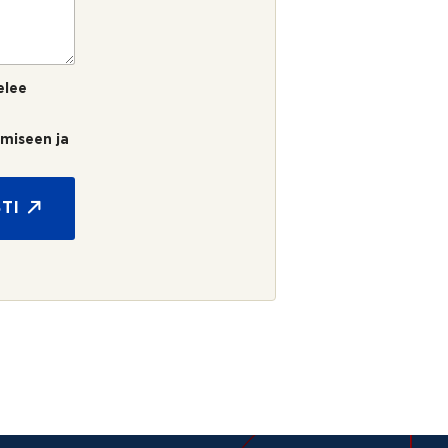
elee
umiseen ja
TI