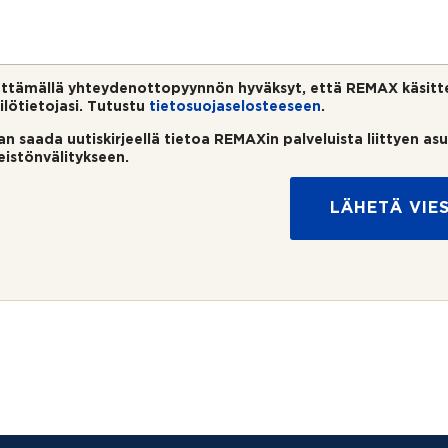
ttämällä yhteydenottopyynnön hyväksyt, että REMAX käsitt
ilötietojasi. Tutustu
tietosuojaselosteeseen
.
an saada uutiskirjeellä tietoa REMAXin palveluista liittyen as
teistönvälitykseen.
LÄHETÄ VIES