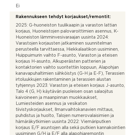
Ei
Rakennukseen tehdyt korjaukset/remontit:
2025: G-huoneiston tuulikaapin ja varaston lattian
korjaus, Huoneistojen palovaroittimien asennus, K-
Huoneiston lämminvesivaraajan uusinta 2024:
Varastojen korjausten jatkaminen suunnitelman
perusteella tarvittaessa, Hiekkalaatikon uusiminen,
Huippuimurin vaihto F-asunto, Varaston ja eteisen
korjaus H-asunto, Alkuperäisten patterien ja
kontaktorien vaihto suoritettiin loppuun, Alapohjan
kanavapuhaltimien sähköistys (G-H ja E-F), Terassien
irtoluukkujen rakentaminen ja terassien alustan
tyhjennys 2023: Varaston ja eteisen korjaus J-asunto,
Talo 4 (G, H) käytävän puoleisen osan salaojitus
kaivoineen ja maanpinnan muokkaukset,
Lumiesteiden asennus ja vesikaton
tiivistyskorjaukset, Ilmanvaihtokanavien mittaus,
puhdistus ja huolto, Talojen numerovalaisimien ja
hämäräkytkimien uusinta 2022: Viemäriputken
korjaus E/F asuntojen alla sekä putkien kannakointien
uusiminen G/H ja E/F alla alapohjaremontin