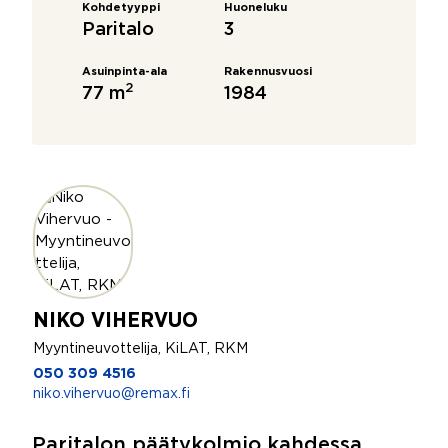
Kohdetyyppi
Huoneluku
Paritalo
3
Asuinpinta-ala
Rakennusvuosi
2
77 m
1984
NIKO VIHERVUO
Myyntineuvottelija, KiLAT, RKM
050 309 4516
niko.vihervuo@remax.fi
Paritalon päätykolmio kahdessa