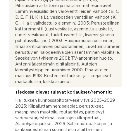
Pihaluiskien asfaltointi ja matalammat reunakivet,
Lämminvesisäiliöiden varoventtiileiden vaihdot (B, C,
D, E, F, H, K ja L), vesipostien venttiilien vaihdot (K,
G, H, ja I: vaihdettu jo aiemmin) 2005: Perusteellinen
kattoremontti (uusi vesikate, asennettu aluskate,
uudet vesikourut, tuuletusventtiilit, lisäeristyksenä
puhallusvillaa jne.) 2003: Huippuimurien uusiminen,
Ilmastointikanavien puhdistaminen, Liiketunnistimeen
perustuvien halogeenivalojen asentaminen yläpihalle,
Saoskaivon tyhjennys 2001: TV-antennien huolto,
Antennijärjestelmän digitalisointi, Autojen
lämmitystolppien uusiminen 2000: Piha-aitojen
maalaus 1998: Kosteusmittaukset ja - korjaukset
märkätiloissa, kaikki asunnot
Tiedossa olevat tulevat korjaukset/remontit:
Hallituksen kunnossapitotarveselvitys 2025–2029
2025: Kilpailuttaminen: salaojat, perustukset,
maanpinnan muotoilu, routaeristys, patolevyt,
sadevesijärjestelmä, asuntojen ulkoportaat,
Alapohjakorjaukset 2026: Sähköautopaikkojen ja
sähköjärjestelmän suunnittelun aloittaminen,