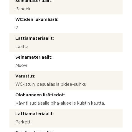
Seinämateriaalit:
Paneeli
WC:iden lukumäärä:
2
Lattiamateriaalit:
Laatta
Seinämateriaalit:
Muovi
Varustus:
WC-istuin, pesuallas ja bidee-suihku
Olohuoneen lisätiedot:
Käynti suojaisalle piha-alueelle kuistin kautta.
Lattiamateriaalit:
Parketti