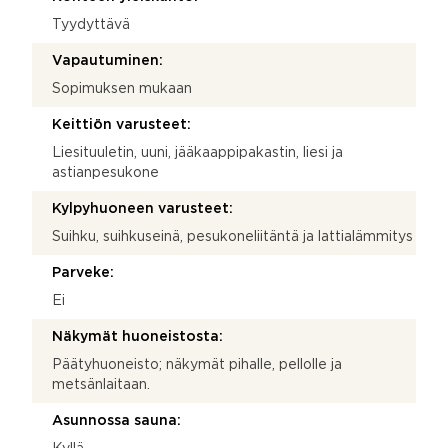
Tyydyttävä
Vapautuminen:
Sopimuksen mukaan
Keittiön varusteet:
Liesituuletin, uuni, jääkaappipakastin, liesi ja
astianpesukone
Kylpyhuoneen varusteet:
Suihku, suihkuseinä, pesukoneliitäntä ja lattialämmitys
Parveke:
Ei
Näkymät huoneistosta:
Päätyhuoneisto; näkymät pihalle, pellolle ja
metsänlaitaan.
Asunnossa sauna: