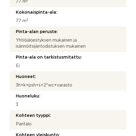
2
77 m
Kokonaispinta-ala:
2
77 m
Pinta-alan peruste:
Yhtiöjärjestyksen mukainen ja
isännöitsijäntodistuksen mukainen
Pinta-ala on tarkistusmitattu:
Ei
Huoneet:
3h+k+psh+s+2*wc+varasto
Huoneluku:
3
Kohteen tyyppi:
Paritalo
Kohteen yleiskunto: