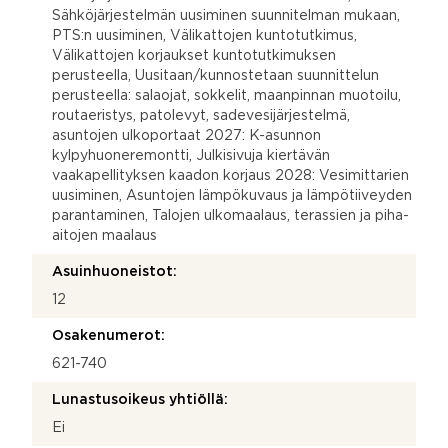
Sähköjärjestelmän uusiminen suunnitelman mukaan,
PTS:n uusiminen, Välikattojen kuntotutkimus,
Välikattojen korjaukset kuntotutkimuksen
perusteella, Uusitaan/kunnostetaan suunnittelun
perusteella: salaojat, sokkelit, maanpinnan muotoilu,
routaeristys, patolevyt, sadevesijärjestelmä,
asuntojen ulkoportaat 2027: K-asunnon
kylpyhuoneremontti, Julkisivuja kiertävän
vaakapellityksen kaadon korjaus 2028: Vesimittarien
uusiminen, Asuntojen lämpökuvaus ja lämpötiiveyden
parantaminen, Talojen ulkomaalaus, terassien ja piha-
aitojen maalaus
Asuinhuoneistot:
12
Osakenumerot:
621-740
Lunastusoikeus yhtiöllä:
Ei