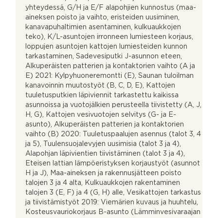
yhteydessä, G/H ja E/F alapohjien kunnostus (maa-
aineksen poisto ja vaihto, eristeiden uusiminen,
kanavapuhaltimien asentaminen, kulkuaukkojen
teko), K/L-asuntojen irronneen lumiesteen korjaus,
loppujen asuntojen kattojen lumiesteiden kunnon
tarkastaminen, Sadevesiputki J-asunnon eteen,
Alkuperäisten patterien ja kontaktorien vaihto (A ja
E) 2021: Kylpyhuoneremontti (E), Saunan tuloilman
kanavoinnin muutostyöt (B, C, D, E), Kattojen
tuuletusputkien läpiviennit tarkastettu kaikissa
asunnoissa ja vuotojälkien perusteella tiivistetty (A, J,
H, G), Kattojen vesivuotojen selvitys (G- ja E-
asunto), Alkuperäisten patterien ja kontaktorien
vaihto (B) 2020: Tuuletuspaalujen asennus (talot 3, 4
ja 5), Tuulensuojalevyjen uusimisia (talot 3 ja 4),
Alapohjan läpivientien tiivistäminen (talot 3 ja 4),
Eteisen lattian lämpöeristyksen korjaustyöt (asunnot
H ja J), Maa-aineksen ja rakennusjätteen poisto
talojen 3 ja 4 alta, Kulkuaukkojen rakentaminen
talojen 3 (E, F) ja 4 (G, H) alle, Vesikattojen tarkastus
ja tiivistämistyöt 2019: Viemärien kuvaus ja huuhtelu,
Kosteusvauriokorjaus B-asunto (Lämminvesivaraajan