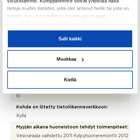
sivustoamme. Kumppanimme voivat yhdistää näitä
Terassi:
tietoja muihin tietoihin, joita olet antanut heille tai joita on
kerätty, kun olet käyttänyt heidän palvelujaan.
Kyllä
Lisätietoja terassista:
Terassin lattiassa 2 luukkua ja sen alla säilytystilaa.
Salli kaikki
Kohteen säilytystilat:
Kaapistot ja varasto
Muokkaa
Kohteessa on satelliittiantenni:
Ei
Kiellä
Taloyhtiössä on antenni:
Ei
Kohde on liitetty tietoliikenneverkkoon:
Kyllä
Myyjän aikana huoneistoon tehdyt toimenpiteet:
Vesivaraaja vaihdettu 2011 Kylpyhuoneremontti 2012