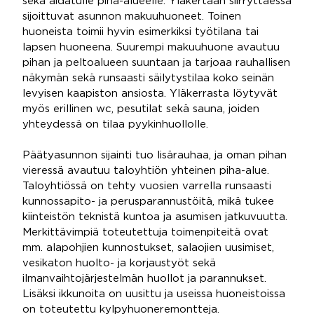
sekä aidatulle piha-alueelle. Yläkertaan siirryttäessä
sijoittuvat asunnon makuuhuoneet. Toinen
huoneista toimii hyvin esimerkiksi työtilana tai
lapsen huoneena. Suurempi makuuhuone avautuu
pihan ja peltoalueen suuntaan ja tarjoaa rauhallisen
näkymän sekä runsaasti säilytystilaa koko seinän
levyisen kaapiston ansiosta. Yläkerrasta löytyvät
myös erillinen wc, pesutilat sekä sauna, joiden
yhteydessä on tilaa pyykinhuollolle.
Päätyasunnon sijainti tuo lisärauhaa, ja oman pihan
vieressä avautuu taloyhtiön yhteinen piha-alue.
Taloyhtiössä on tehty vuosien varrella runsaasti
kunnossapito- ja perusparannustöitä, mikä tukee
kiinteistön teknistä kuntoa ja asumisen jatkuvuutta.
Merkittävimpiä toteutettuja toimenpiteitä ovat
mm. alapohjien kunnostukset, salaojien uusimiset,
vesikaton huolto- ja korjaustyöt sekä
ilmanvaihtojärjestelmän huollot ja parannukset.
Lisäksi ikkunoita on uusittu ja useissa huoneistoissa
on toteutettu kylpyhuoneremontteja.