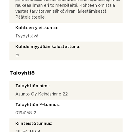
raukeaa ilman eri toimenpiteitä. Kohteen omistaja
vastaa tarvittavan sähkövirran järjestämisestä
Päätelaitteelle.
Kohteen yleiskunto:
Tyydyttävä
Kohde myydään kalustettuna:
Ei
Taloyhtiö
Taloyhtiön nimi:
Asunto Oy Keihäsrinne 22
Taloyhtiön Y-tunnus:
0194158-2
Kiinteistötunnus:
49-54-139-4