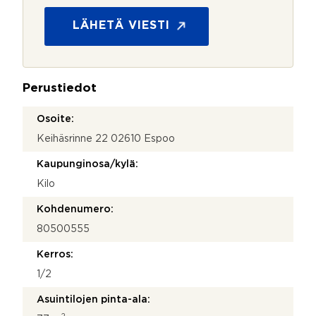
i
o
m
s
LÄHETÄ VIESTI
i
u
k
o
o
j
s
a
k
Perustiedot
*
e
e
Osoite:
?
Keihäsrinne 22 02610 Espoo
Kaupunginosa/kylä:
Kilo
Kohdenumero:
80500555
Kerros:
1/2
Asuintilojen pinta-ala: