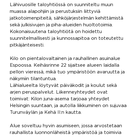
Lähivuosille taloyhtiössä on suunniteltu muun
muassa alapohjiin ja perustuksiin liittyviä
jatkotoimenpiteitä, sähköjärjestelmän kehittämistä
sekä julkisivujen ja piha-alueiden huoltotoimia.
Kokonaisuutena taloyhtiötä on hoidettu
suunnitelmallisesti ja kunnossapitoa on toteutettu
pitkäjänteisesti.
Kilo on pientalovaltainen ja rauhallinen asuinalue
Espoossa. Keihäsrinne 22 sijaitsee alueen laidalla
pellon vieressä, mikä tuo ympäristöön avaruutta ja
näkymiin tilantuntua.
Lähialueelta löytyvät päiväkodit ja koulut sekä
arjen peruspalvelut. Liikenneyhteydet ovat
toimivat: Kilon juna-asema tarjoaa yhteydet
Helsingin suuntaan, ja autolla liikkuminen on sujuvaa
Turunväylän ja Kehä II:n kautta.
Alue soveltuu hyvin asumiseen, jossa arvostetaan
rauhallista luonnonläheistä ympäristöä ja toimivia