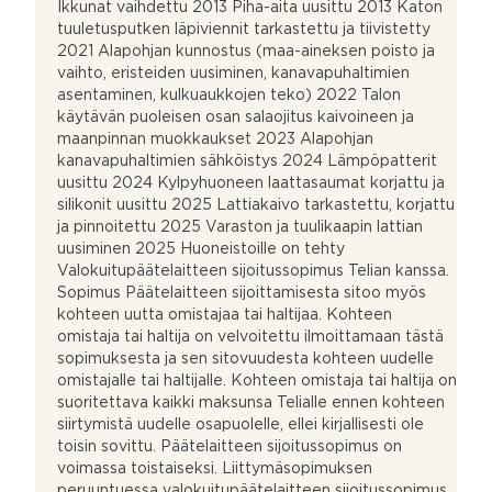
Ikkunat vaihdettu 2013 Piha-aita uusittu 2013 Katon
tuuletusputken läpiviennit tarkastettu ja tiivistetty
2021 Alapohjan kunnostus (maa-aineksen poisto ja
vaihto, eristeiden uusiminen, kanavapuhaltimien
asentaminen, kulkuaukkojen teko) 2022 Talon
käytävän puoleisen osan salaojitus kaivoineen ja
maanpinnan muokkaukset 2023 Alapohjan
kanavapuhaltimien sähköistys 2024 Lämpöpatterit
uusittu 2024 Kylpyhuoneen laattasaumat korjattu ja
silikonit uusittu 2025 Lattiakaivo tarkastettu, korjattu
ja pinnoitettu 2025 Varaston ja tuulikaapin lattian
uusiminen 2025 Huoneistoille on tehty
Valokuitupäätelaitteen sijoitussopimus Telian kanssa.
Sopimus Päätelaitteen sijoittamisesta sitoo myös
kohteen uutta omistajaa tai haltijaa. Kohteen
omistaja tai haltija on velvoitettu ilmoittamaan tästä
sopimuksesta ja sen sitovuudesta kohteen uudelle
omistajalle tai haltijalle. Kohteen omistaja tai haltija on
suoritettava kaikki maksunsa Telialle ennen kohteen
siirtymistä uudelle osapuolelle, ellei kirjallisesti ole
toisin sovittu. Päätelaitteen sijoitussopimus on
voimassa toistaiseksi. Liittymäsopimuksen
peruuntuessa valokuitupäätelaitteen sijoitussopimus