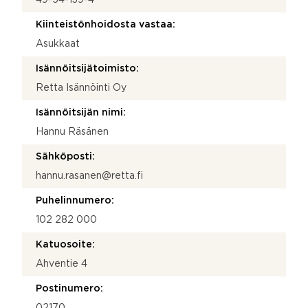
Kiinteistönhoidosta vastaa:
Asukkaat
Isännöitsijätoimisto:
Retta Isännöinti Oy
Isännöitsijän nimi:
Hannu Räsänen
Sähköposti:
hannu.rasanen@retta.fi
Puhelinnumero:
102 282 000
Katuosoite:
Ahventie 4
Postinumero:
02170