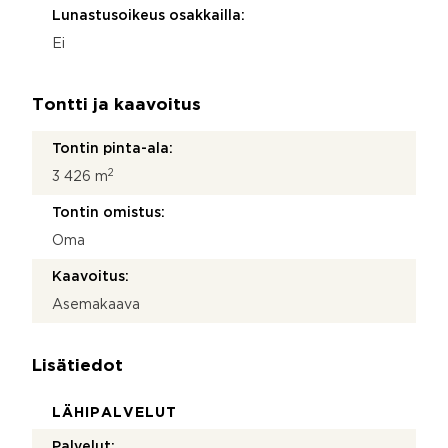
Lunastusoikeus osakkailla:
Ei
Tontti ja kaavoitus
Tontin pinta-ala:
2
3 426 m
Tontin omistus:
Oma
Kaavoitus:
Asemakaava
Lisätiedot
LÄHIPALVELUT
Palvelut: