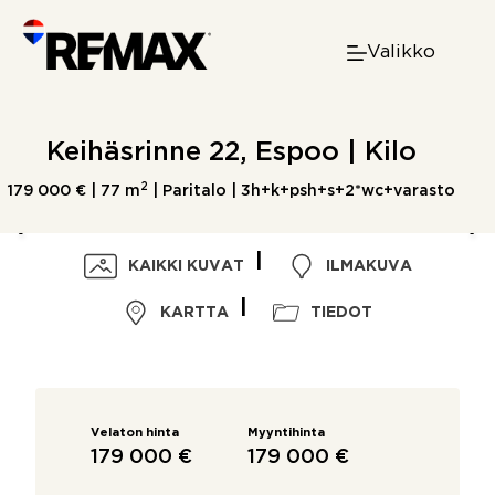
Skip
to
Valikko
content
Keihäsrinne 22, Espoo | Kilo
2
179 000 € |
77 m
| Paritalo | 3h+k+psh+s+2*wc+varasto
KAIKKI KUVAT
ILMAKUVA
KARTTA
TIEDOT
Velaton hinta
Myyntihinta
179 000 €
179 000 €