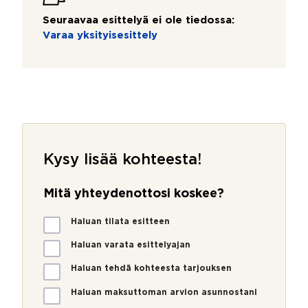
Seuraavaa esittelyä ei ole tiedossa:
Varaa yksityisesittely
Kysy lisää kohteesta!
Mitä yhteydenottosi koskee?
M
Haluan tilata esitteen
i
t
Haluan varata esittelyajan
ä
Haluan tehdä kohteesta tarjouksen
y
h
Haluan maksuttoman arvion asunnostani
t