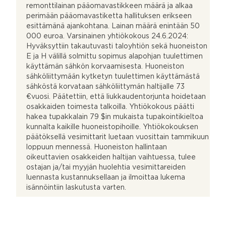
remonttilainan pääomavastikkeen määrä ja alkaa
perimään pääomavastiketta hallituksen erikseen
esittämänä ajankohtana. Lainan määrä enintään 50
000 euroa. Varsinainen yhtiökokous 24.6.2024:
Hyväksyttiin takautuvasti taloyhtiön sekä huoneiston
E ja H välillä solmittu sopimus alapohjan tuulettimen
käyttämän sähkön korvaamisesta. Huoneiston
sähköliittymään kytketyn tuulettimen käyttämästä
sähköstä korvataan sähköliittymän haltijalle 73
€vuosi. Päätettiin, että liukkaudentorjunta hoidetaan
osakkaiden toimesta talkoilla. Yhtiökokous päätti
hakea tupakkalain 79 $in mukaista tupakointikieltoa
kunnalta kaikille huoneistopihoille. Yhtiökokouksen
päätöksellä vesimittarit luetaan vuosittain tammikuun
loppuun mennessä. Huoneiston hallintaan
oikeuttavien osakkeiden haltijan vaihtuessa, tulee
ostajan ja/tai myyjän huolehtia vesimittareiden
luennasta kustannuksellaan ja ilmoittaa lukema
isännöintiin laskutusta varten.