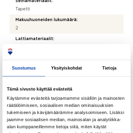
Seinämateriaalit:
Tapetti
Makuuhuoneiden lukumäärä:
2
Lattiamateriaalit:
Parketti
Seinämateriaalit:
Maalattu lastulevyseinä
Suostumus
Yksityiskohdat
Tietoja
Muut tilat:
Tuulikaapissa ja varastossa uusi vinyylilattia.
Tämä sivusto käyttää evästeitä
Varastoon käynti tuulikaapin kautta.
Käytämme evästeitä tarjoamamme sisällön ja mainosten
Takkatiedot:
räätälöimiseen, sosiaalisen median ominaisuuksien
Ei takkaa
tukemiseen ja kävijämäärämme analysoimiseen. Lisäksi
jaamme sosiaalisen median, mainosalan ja analytiikka-
Parveke:
alan kumppaneillemme tietoja siitä, miten käytät
Ei