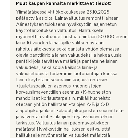
Muut kaupan kannalta merkittävät tiedot:
Ylimääräisessä yhtiökokouksessa 23.10.2025
päätettyjä asioita: Lainavaltuutus remonttilainaan
Äänestyksen tuloksena hyväksyttiin laajennetun
käyttötarkoituksen valtuutus. Hallitukselle
myönnettiin valtuudet nostaa enintään 50 000 euron
laina 10 vuoden laina-ajalle valitsemastaan
rahoituslaitoksesta sekä pantata yhtiön olemassa
olevia panttikirjoja lainan vakuudeksi ja hakea uusia
panttikirjoja tarvittava määrä ja pantata ne lainan
vakuudeksi, sekä sopia kaikista laina- ja
vakuusehdoista tarkemmin luotonantajan kanssa.
Laina käytetään seuraaviin korjauskohteisiin:
•tuuletuspaalujen asennus •huoneistojen
korvausilmaventtiilien asennus •K-huoneiston
mahdolliset korjaustarpeisiin, mikäli huoneisto
otetaan yhtiön hallintaan •talojen A-B ja C-D
alapohjakorjaukset •alapohjakorjausten suunnittelu-
ja valvontakulut •salaojien korjaussuunnitelman
tarkistus. Valtuutus lainan pääomavastikkeen
määrästä Hyväksyttiin hallituksen esitys, että
hallitukselle myönnetään valtuudet määrittää