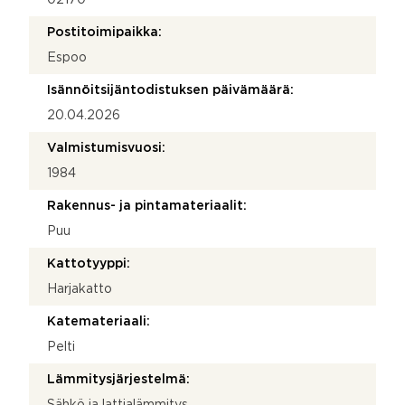
Postitoimipaikka:
Espoo
Isännöitsijäntodistuksen päivämäärä:
20.04.2026
Valmistumisvuosi:
1984
Rakennus- ja pintamateriaalit:
Puu
Kattotyyppi:
Harjakatto
Katemateriaali:
Pelti
Lämmitysjärjestelmä:
Sähkö ja lattialämmitys