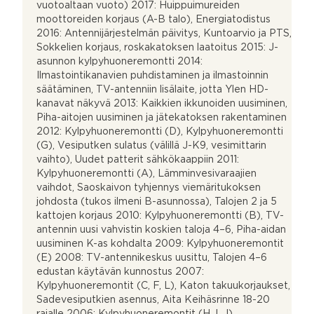
vuotoaltaan vuoto) 2017: Huippuimureiden
moottoreiden korjaus (A-B talo), Energiatodistus
2016: Antennijärjestelmän päivitys, Kuntoarvio ja PTS,
Sokkelien korjaus, roskakatoksen laatoitus 2015: J-
asunnon kylpyhuoneremontti 2014:
Ilmastointikanavien puhdistaminen ja ilmastoinnin
säätäminen, TV-antenniin lisälaite, jotta Ylen HD-
kanavat näkyvä 2013: Kaikkien ikkunoiden uusiminen,
Piha-aitojen uusiminen ja jätekatoksen rakentaminen
2012: Kylpyhuoneremontti (D), Kylpyhuoneremontti
(G), Vesiputken sulatus (välillä J-K9, vesimittarin
vaihto), Uudet patterit sähkökaappiin 2011:
Kylpyhuoneremontti (A), Lämminvesivaraajien
vaihdot, Saoskaivon tyhjennys viemäritukoksen
johdosta (tukos ilmeni B-asunnossa), Talojen 2 ja 5
kattojen korjaus 2010: Kylpyhuoneremontti (B), TV-
antennin uusi vahvistin koskien taloja 4–6, Piha-aidan
uusiminen K-as kohdalta 2009: Kylpyhuoneremontit
(E) 2008: TV-antennikeskus uusittu, Talojen 4–6
edustan käytävän kunnostus 2007:
Kylpyhuoneremontit (C, F, L), Katon takuukorjaukset,
Sadevesiputkien asennus, Aita Keihäsrinne 18-20
rajalle 2006: Kylpyhuoneremontit (H, I, J),