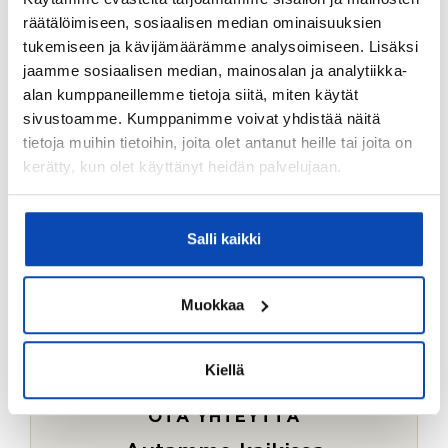
Ostotoimeksiantopalvelumme sopii myös esimerkiksi
räätälöimiseen, sosiaalisen median ominaisuuksien
sijoitus- ja vapaa-ajan asuntojen ostoon.
tukemiseen ja kävijämäärämme analysoimiseen. Lisäksi
jaamme sosiaalisen median, mainosalan ja analytiikka-
LUE LISÄÄ
alan kumppaneillemme tietoja siitä, miten käytät
sivustoamme. Kumppanimme voivat yhdistää näitä
tietoja muihin tietoihin, joita olet antanut heille tai joita on
kerätty, kun olet käyttänyt heidän palvelujaan.
Salli kaikki
Muokkaa
Kiellä
OTA YHTEYTTÄ