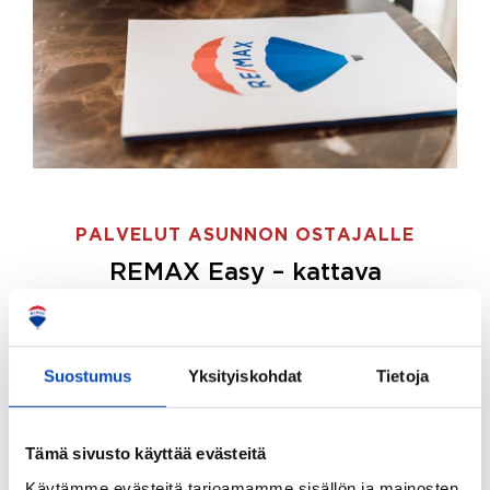
PALVELUT ASUNNON OSTAJALLE
REMAX Easy – kattava
palvelupaketti asunnon ostoon
REMAX Easy on palvelupakettimme asunnon
ostajille.
Tee ostotoimeksianto ja etsimme juuri
Suostumus
Yksityiskohdat
Tietoja
sinulle sopivan kodin, eikä sinun tarvitse nähdä
vaivaa sen löytämiseksi.
Tämä sivusto käyttää evästeitä
Hoidamme koko ostoprosessin puolestasi.
Käytämme evästeitä tarjoamamme sisällön ja mainosten