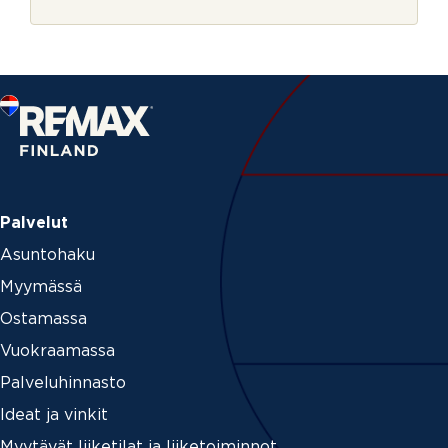
r
i
j
P
e
u
h
e
l
i
n
Palvelut
Asuntohaku
Myymässä
Ostamassa
Vuokraamassa
Palveluhinnasto
Ideat ja vinkit
Myytävät liiketilat ja liiketoiminnot