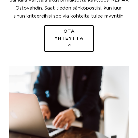
Samalla välittäjä aktivoi maksutta käyttöösi REMAX
Ostovahdin. Saat tiedon sähköpostiisi, kun juuri
sinun kriteereihisi sopivia kohteita tulee myyntiin.
OTA
YHTEYTTÄ