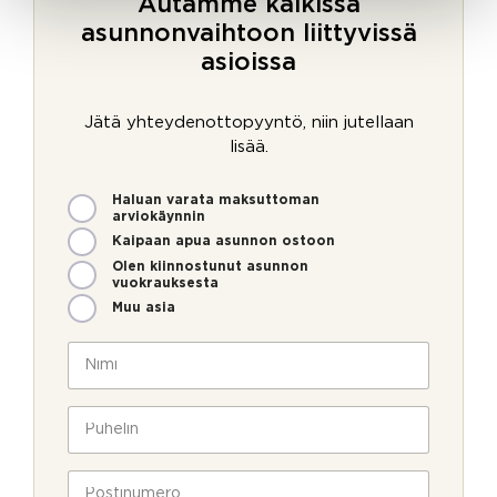
Autamme kaikissa
asunnonvaihtoon liittyvissä
asioissa
Jätä yhteydenottopyyntö, niin jutellaan
lisää.
M
Haluan varata maksuttoman
i
arviokäynnin
t
Kaipaan apua asunnon ostoon
e
Olen kiinnostunut asunnon
n
vuokrauksesta
v
Muu asia
o
i
N
m
i
m
m
e
i
P
o
*
u
l
h
l
e
P
a