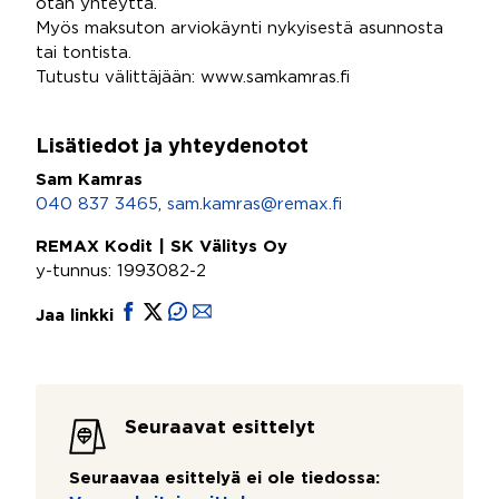
otan yhteyttä.
Myös maksuton arviokäynti nykyisestä asunnosta
tai tontista.
Tutustu välittäjään: www.samkamras.fi
Lisätiedot ja yhteydenotot
Sam Kamras
040 837 3465
,
sam.kamras@remax.fi
REMAX Kodit | SK Välitys Oy
y-tunnus: 1993082-2
Jaa linkki
Seuraavat esittelyt
Seuraavaa esittelyä ei ole tiedossa: