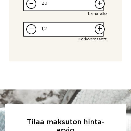
–
+
Laina-aika
–
+
Korkoprosentti
Tilaa maksuton hinta-
arvio