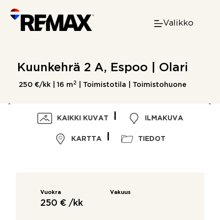
Skip
to
Valikko
content
Kuunkehrä 2 A, Espoo | Olari
2
250 €/kk |
16 m
| Toimistotila | Toimistohuone
KAIKKI KUVAT
ILMAKUVA
KARTTA
TIEDOT
Vuokra
Vakuus
250 € /kk