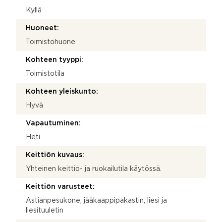
Kyllä
Huoneet:
Toimistohuone
Kohteen tyyppi:
Toimistotila
Kohteen yleiskunto:
Hyvä
Vapautuminen:
Heti
Keittiön kuvaus:
Yhteinen keittiö- ja ruokailutila käytössä.
Keittiön varusteet:
Astianpesukone, jääkaappipakastin, liesi ja
liesituuletin