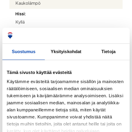
Kaukolämpö
Hissi:
Kyllä
Taloyhtiössä sauna:
Ei
Suostumus
Yksityiskohdat
Tietoja
Lisätietoja autopaikasta:
Vuokrataan yhtiöltä jonotuskäytönnön mukaisesti
Tämä sivusto käyttää evästeitä
Tontti ja kaavoitus
Käytämme evästeitä tarjoamamme sisällön ja mainosten
räätälöimiseen, sosiaalisen median ominaisuuksien
Tontin omistus:
tukemiseen ja kävijämäärämme analysoimiseen. Lisäksi
Oma
jaamme sosiaalisen median, mainosalan ja analytiikka-
alan kumppaneillemme tietoja siitä, miten käytät
Kaavoitus:
sivustoamme. Kumppanimme voivat yhdistää näitä
Asemakaava
tietoja muihin tietoihin, joita olet antanut heille tai joita on
kerätty, kun olet käyttänyt heidän palvelujaan.