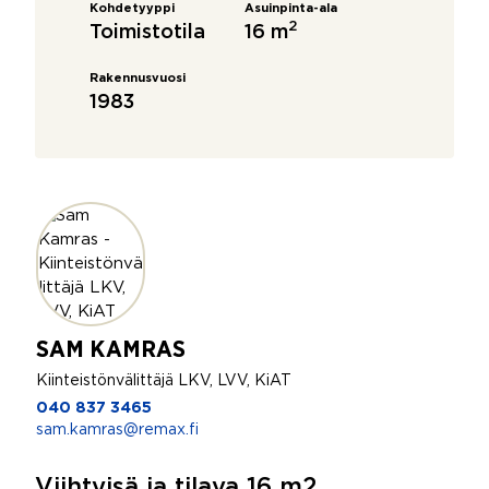
Kohdetyyppi
Asuinpinta-ala
2
Toimistotila
16 m
Rakennusvuosi
1983
SAM KAMRAS
Kiinteistönvälittäjä LKV, LVV, KiAT
040 837 3465
sam.kamras@remax.fi
Viihtyisä ja tilava 16 m2