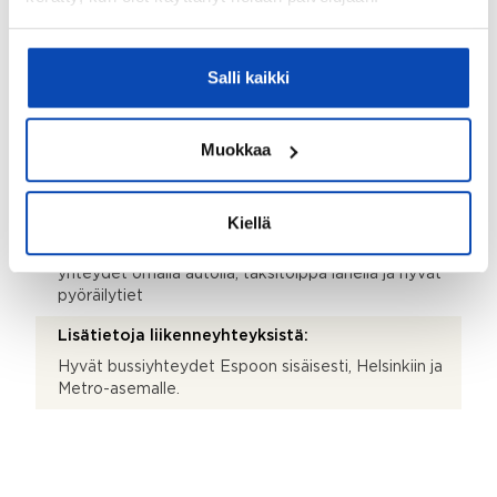
Lisätiedot
LÄHIPALVELUT
Salli kaikki
Palvelut:
Ruokakauppa, lounaspaikka, ravintola, baari, pizzeria,
Muokkaa
kampaamo, kioski ja muita palveluja Kuunkehrän
aukiolla.
Kiellä
Liikenneyhteydet:
Bussipysäkki lähellä, metroasema lähellä, sujuvat
yhteydet omalla autolla, taksitolppa lähellä ja hyvät
pyöräilytiet
Lisätietoja liikenneyhteyksistä:
Hyvät bussiyhteydet Espoon sisäisesti, Helsinkiin ja
Metro-asemalle.