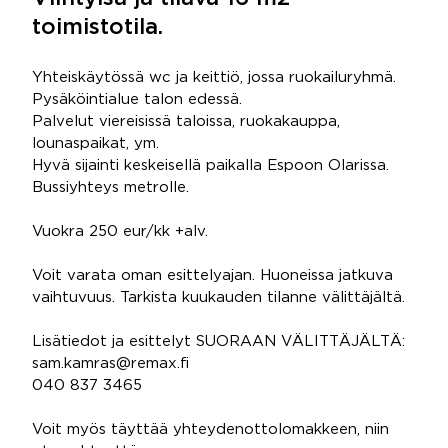
toimistotila.
Yhteiskäytössä wc ja keittiö, jossa ruokailuryhmä.
Pysäköintialue talon edessä.
Palvelut viereisissä taloissa, ruokakauppa,
lounaspaikat, ym.
Hyvä sijainti keskeisellä paikalla Espoon Olarissa.
Bussiyhteys metrolle.
Vuokra 250 eur/kk +alv.
Voit varata oman esittelyajan. Huoneissa jatkuva
vaihtuvuus. Tarkista kuukauden tilanne välittäjältä.
Lisätiedot ja esittelyt SUORAAN VÄLITTÄJÄLTÄ:
sam.kamras@remax.fi
040 837 3465
Voit myös täyttää yhteydenottolomakkeen, niin