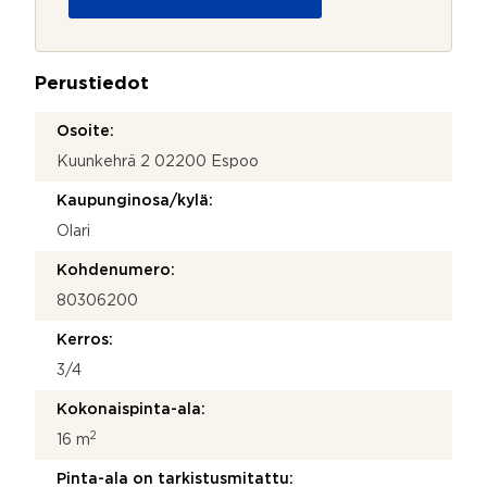
u
h
o
e
j
l
a
i
Perustiedot
*
n
n
Osoite:
u
Kuunkehrä 2 02200 Espoo
m
e
Kaupunginosa/kylä:
r
o
Olari
Kohdenumero:
80306200
Kerros:
3/4
Kokonaispinta-ala:
2
16 m
Pinta-ala on tarkistusmitattu: