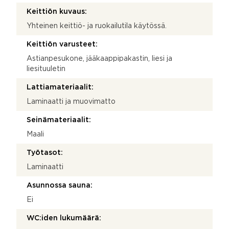
Keittiön kuvaus:
Yhteinen keittiö- ja ruokailutila käytössä.
Keittiön varusteet:
Astianpesukone, jääkaappipakastin, liesi ja
liesituuletin
Lattiamateriaalit:
Laminaatti ja muovimatto
Seinämateriaalit:
Maali
Työtasot:
Laminaatti
Asunnossa sauna:
Ei
WC:iden lukumäärä: