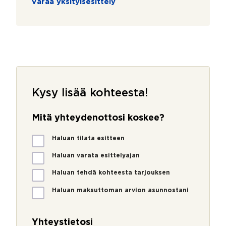
Varaa yksityisesittely
Kysy lisää kohteesta!
Mitä yhteydenottosi koskee?
M
Haluan tilata esitteen
i
t
Haluan varata esittelyajan
ä
Haluan tehdä kohteesta tarjouksen
y
h
Haluan maksuttoman arvion asunnostani
t
e
y
Yhteystietosi
d