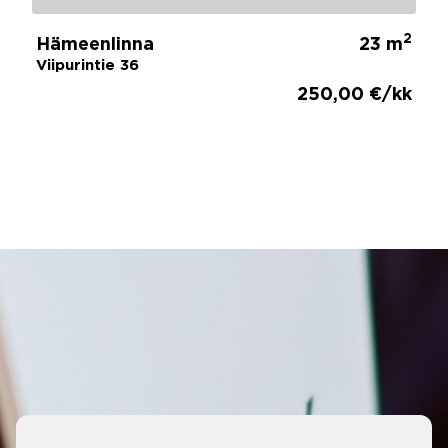
2
Hämeenlinna
23 m
Viipurintie 36
250,00 €/kk