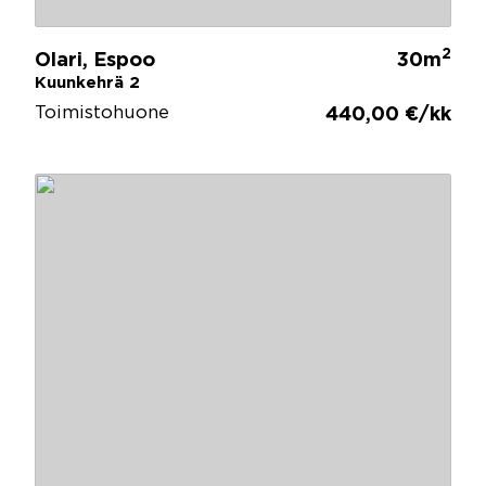
2
Olari, Espoo
30m
Kuunkehrä 2
Toimistohuone
440,00 €/kk