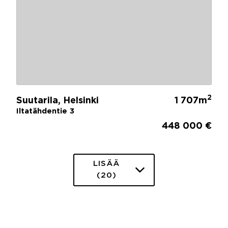
2
Suutarila, Helsinki
1 707m
Iltatähdentie 3
448 000 €
LISÄÄ
(20)