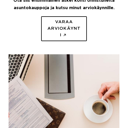
Ota siis ensimmäinen askel kohti onnistuneita
asuntokauppoja ja kutsu minut arviokäynnille.
VARAA
ARVIOKÄYNT
I