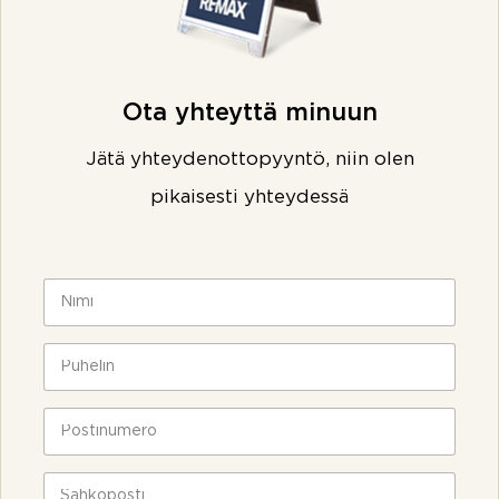
Ota yhteyttä minuun
Jätä yhteydenottopyyntö, niin olen
pikaisesti yhteydessä
N
i
m
i
P
*
u
h
e
P
l
o
i
s
n
t
S