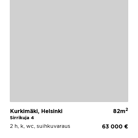
2
Kurkimäki, Helsinki
82m
Sirrikuja 4
2 h, k, wc, suihkuvaraus
63 000 €