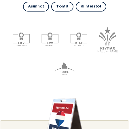
Asunnot
Tontit
Kiinteistöt