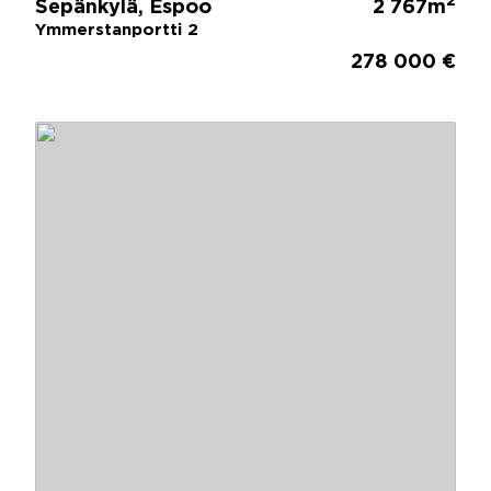
2
Sepänkylä, Espoo
2 767m
Ymmerstanportti 2
278 000 €