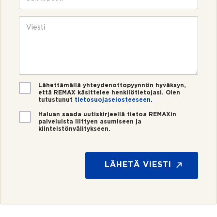
*
i
ä
n
h
u
k
V
m
ö
i
e
p
e
r
o
s
o
s
t
*
t
i
i
*
V
Lähettämällä yhteydenottopyynnön hyväksyn,
että REMAX käsittelee henkilötietojasi. Olen
a
tutustunut
tietosuojaselosteeseen
.
h
v
U
Haluan saada uutiskirjeellä tietoa REMAXin
i
palveluista liittyen asumiseen ja
u
kiinteistönvälitykseen.
s
t
t
i
u
s
s
k
LÄHETÄ VIESTI
*
i
r
j
e