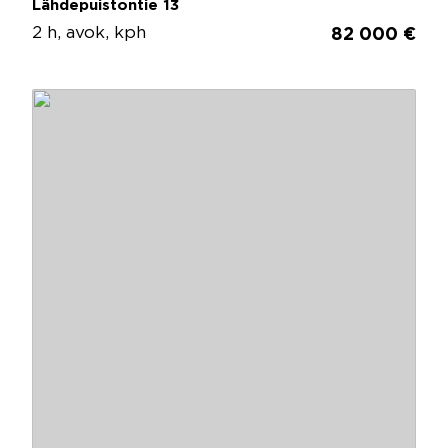
Lähdepuistontie 13
2 h, avok, kph
82 000 €