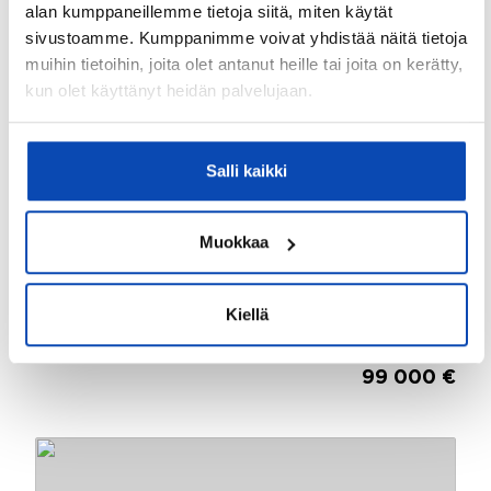
alan kumppaneillemme tietoja siitä, miten käytät
sivustoamme. Kumppanimme voivat yhdistää näitä tietoja
muihin tietoihin, joita olet antanut heille tai joita on kerätty,
kun olet käyttänyt heidän palvelujaan.
Salli kaikki
Muokkaa
Kiellä
2
Kortesmäki, Kalajärvi, Espoo
687m
Kortesrinne 5 B
99 000 €