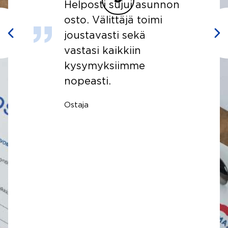
n
Kiitos kovasti teille.
Olette niin ystävällinen
ja rehellinen yritys. Ja
välittäjä oli erittäin
hyvä.
Hevidar Yildiz, Ostaja