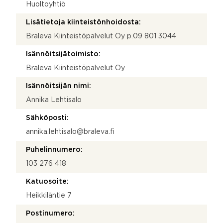
Huoltoyhtiö
Lisätietoja kiinteistönhoidosta:
Braleva Kiinteistöpalvelut Oy p.09 801 3044
Isännöitsijätoimisto:
Braleva Kiinteistöpalvelut Oy
Isännöitsijän nimi:
Annika Lehtisalo
Sähköposti:
annika.lehtisalo@braleva.fi
Puhelinnumero:
103 276 418
Katuosoite:
Heikkiläntie 7
Postinumero: