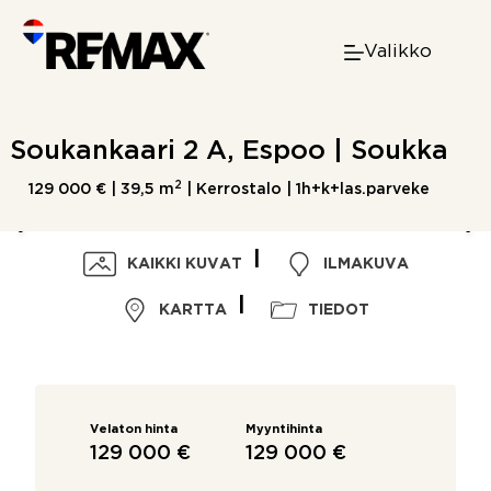
Skip
to
Valikko
content
Soukankaari 2 A, Espoo | Soukka
2
129 000 € |
39,5 m
| Kerrostalo | 1h+k+las.parveke
KAIKKI KUVAT
ILMAKUVA
KARTTA
TIEDOT
Velaton hinta
Myyntihinta
129 000 €
129 000 €