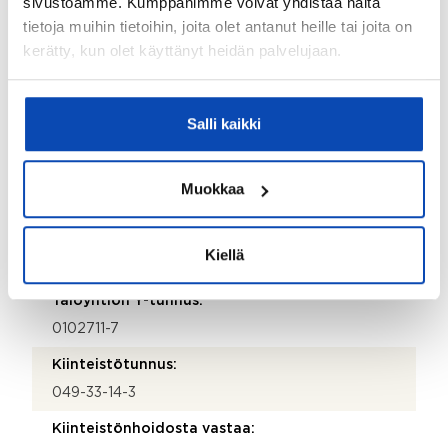
sivustoamme. Kumppanimme voivat yhdistää näitä
eteisen kaappien ovet.
tietoja muihin tietoihin, joita olet antanut heille tai joita on
Kohteen yleiskunto:
kerätty, kun olet käyttänyt heidän palvelujaan.
Hyvä
Kohde myydään kalustettuna:
Salli kaikki
Ei
Muokkaa
Taloyhtiö
Taloyhtiön nimi:
Kiellä
Asunto Oy Soukanmäki
Taloyhtiön Y-tunnus:
0102711-7
Kiinteistötunnus:
049-33-14-3
Kiinteistönhoidosta vastaa: