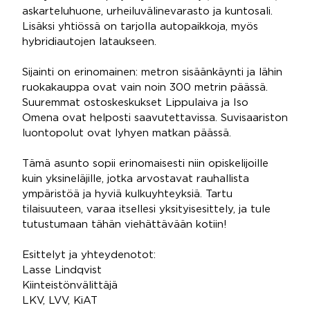
askarteluhuone, urheiluvälinevarasto ja kuntosali.
Lisäksi yhtiössä on tarjolla autopaikkoja, myös
hybridiautojen lataukseen.
Sijainti on erinomainen: metron sisäänkäynti ja lähin
ruokakauppa ovat vain noin 300 metrin päässä.
Suuremmat ostoskeskukset Lippulaiva ja Iso
Omena ovat helposti saavutettavissa. Suvisaariston
luontopolut ovat lyhyen matkan päässä.
Tämä asunto sopii erinomaisesti niin opiskelijoille
kuin yksineläjille, jotka arvostavat rauhallista
ympäristöä ja hyviä kulkuyhteyksiä. Tartu
tilaisuuteen, varaa itsellesi yksityisesittely, ja tule
tutustumaan tähän viehättävään kotiin!
Esittelyt ja yhteydenotot:
Lasse Lindqvist
Kiinteistönvälittäjä
LKV, LVV, KiAT