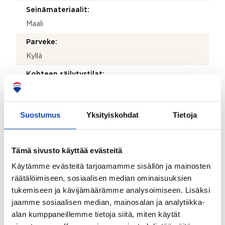
Seinämateriaalit:
Maali
Parveke:
Kyllä
Kohteen säilytystilat:
Seinäkaapit ja häkkivarasto
Kohteessa on satelliittiantenni:
Suostumus
Yksityiskohdat
Tietoja
Ei
Taloyhtiössä on antenni:
Tämä sivusto käyttää evästeitä
Ei
Käytämme evästeitä tarjoamamme sisällön ja mainosten
Kohde on liitetty tietoliikenneverkkoon:
räätälöimiseen, sosiaalisen median ominaisuuksien
Kyllä
tukemiseen ja kävijämäärämme analysoimiseen. Lisäksi
jaamme sosiaalisen median, mainosalan ja analytiikka-
Myyjän aikana huoneistoon tehdyt toimenpiteet:
alan kumppaneillemme tietoja siitä, miten käytät
2013 on remontoitu keittiö kokonaan ja myös uusittu