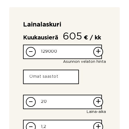
Lainalaskuri
605
Kuukausierä
€ / kk
–
+
Asunnon velaton hinta
–
+
Laina-aika
–
+