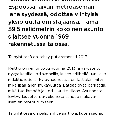
Espoossa, aivan metroaseman
läheisyydessä, odottaa viihtyisä
yksiö uutta omistajaansa. Tämä
39,5 neliömetrin kokoinen asunto
sijaitsee vuonna 1969
rakennetussa talossa.
Taloyhtiössä on tehty putkiremontti 2013.
Keittiö on remontoitu vuonna 2013 ja varusteltu
nykyaikaisilla kodinkoneilla, kuten erillisellä uunilla ja
induktioliedellä. Kylpyhuoneessa on lattialämmitys,
mikä lisää arjen mukavuutta. Lattiat ovat parkettia,
mikä tuo lämpöä ja kodikkuutta tilaan. Asunnosta
löytyy lasitettu parveke, joka tarjoaa mukavan
lisätilan rentoutumiseen.
Taloyhtiössä on paljon yhteisiä tiloja, kuten sauna,