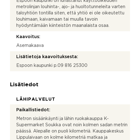
Espoon kaupunki on lunastanut käyttöoikeuden
metrolinjan louhinta-, ajo- ja huoltotunneleita varten
taloyhtiön tontilla siten, että yhtiö ei ole oikeutettu
louhimaan, kaivamaan tai muulla tavoin
hyödyntämään kiinteistön maanalaista osaa.
Kaavoitus:
Asemakaava
Lisätietoja kaavoituksesta:
Espoon kaupunki p.09 816 25300
Lisätiedot
LÄHIPALVELUT
Paikallistiedot:
Metron sisäänkäynti ja lähin ruokakauppa K-
Supermarket Soukka ovat noin kolmen sadan metrin
päässä. Alepalle on puoli kilometriä. Kauppakeskus
Lippulaivaan on kolme kilometriä matkaa ja