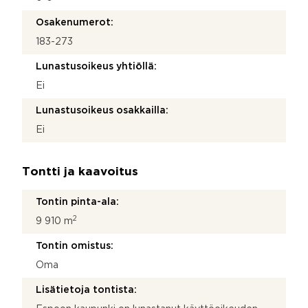
Osakenumerot:
183-273
Lunastusoikeus yhtiöllä:
Ei
Lunastusoikeus osakkailla:
Ei
Tontti ja kaavoitus
Tontin pinta-ala:
2
9 910 m
Tontin omistus:
Oma
Lisätietoja tontista: