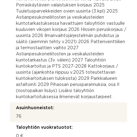
Porraskäytävien valaistuksen korjaus 2025
Tuuletusparvekkeiden ovien uusinta (3 kpl) 2025
Astianpesukoneliitosten ja vesikalusteiden
kuntotarkastuksessa havaittujen taloyhtiön vastuulle
kuuluvien vikojen korjaus 2026 Hissien peruskorjaus /
uusinta 2026 Ilmanvaihtojärjestelmän puhdistus ja
säätö (aiemmin tehty v.2021) 2026 Patteriventtiilien
ja termostaattien vaihto 2027
Astianpesukoneliitosten ja vesikalusteiden
kuntotarkastus (3v. välein) 2027 Taloyhtiön
kuntokartoitus ja PTS 2027-2028 Kattokorjaus /
uusinta (ajankohta riippuu v.2025 toteutettavan
kuntokartoituksen tuloksista) 2029 Parkkialueen
asfaltointi 2029 Pihaosan perusparannuksia, osa II
(nostopaikan lisäys) Lisäksi taloyhtiön
kuntokartoituksessa ilmenevät korjaustarpeet.
Asuinhuoneistot:
76
Taloyhtiön vuokratuotot:
0 €