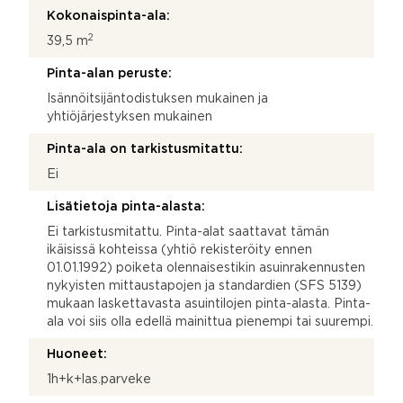
Kokonaispinta-ala:
2
39,5 m
Pinta-alan peruste:
Isännöitsijäntodistuksen mukainen ja
yhtiöjärjestyksen mukainen
Pinta-ala on tarkistusmitattu:
Ei
Lisätietoja pinta-alasta:
Ei tarkistusmitattu. Pinta-alat saattavat tämän
ikäisissä kohteissa (yhtiö rekisteröity ennen
01.01.1992) poiketa olennaisestikin asuinrakennusten
nykyisten mittaustapojen ja standardien (SFS 5139)
mukaan laskettavasta asuintilojen pinta-alasta. Pinta-
ala voi siis olla edellä mainittua pienempi tai suurempi.
Huoneet:
1h+k+las.parveke