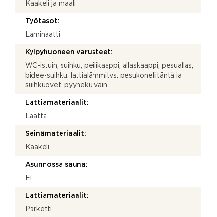
Kaakeli ja maali
Työtasot:
Laminaatti
Kylpyhuoneen varusteet:
WC-istuin, suihku, peilikaappi, allaskaappi, pesuallas,
bidee-suihku, lattialämmitys, pesukoneliitäntä ja
suihkuovet, pyyhekuivain
Lattiamateriaalit:
Laatta
Seinämateriaalit:
Kaakeli
Asunnossa sauna:
Ei
Lattiamateriaalit:
Parketti