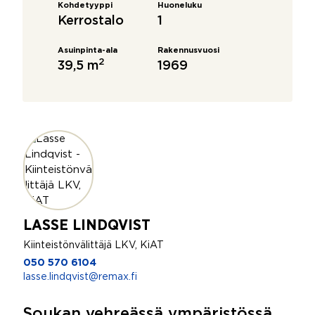
Kohdetyyppi
Huoneluku
Kerrostalo
1
Asuinpinta-ala
Rakennusvuosi
2
39,5 m
1969
LASSE LINDQVIST
Kiinteistönvälittäjä LKV, KiAT
050 570 6104
lasse.lindqvist@remax.fi
Soukan vehreässä ympäristössä,