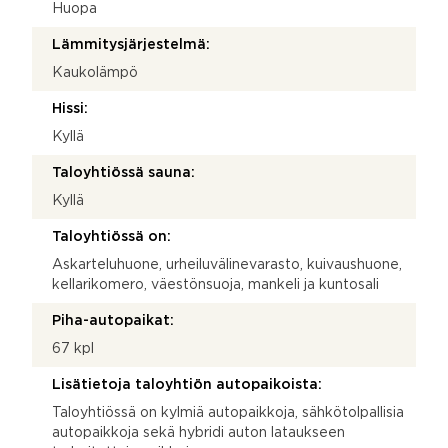
Huopa
Lämmitysjärjestelmä:
Kaukolämpö
Hissi:
Kyllä
Taloyhtiössä sauna:
Kyllä
Taloyhtiössä on:
Askarteluhuone, urheiluvälinevarasto, kuivaushuone,
kellarikomero, väestönsuoja, mankeli ja kuntosali
Piha-autopaikat:
67 kpl
Lisätietoja taloyhtiön autopaikoista:
Taloyhtiössä on kylmiä autopaikkoja, sähkötolpallisia
autopaikkoja sekä hybridi auton lataukseen