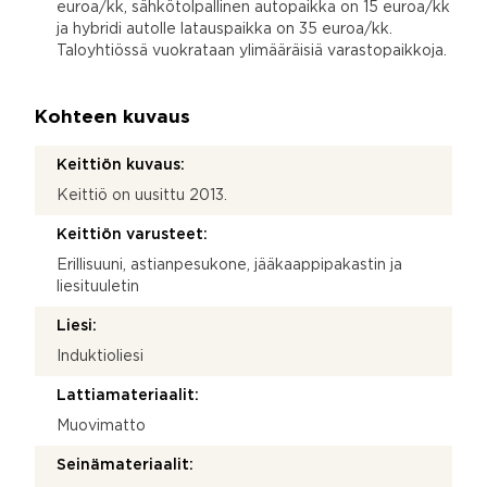
euroa/kk, sähkötolpallinen autopaikka on 15 euroa/kk
ja hybridi autolle latauspaikka on 35 euroa/kk.
Taloyhtiössä vuokrataan ylimääräisiä varastopaikkoja.
Kohteen kuvaus
Keittiön kuvaus:
Keittiö on uusittu 2013.
Keittiön varusteet:
Erillisuuni, astianpesukone, jääkaappipakastin ja
liesituuletin
Liesi:
Induktioliesi
Lattiamateriaalit:
Muovimatto
Seinämateriaalit: