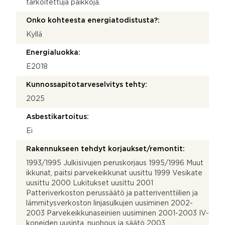
tarkoitettuja paikkoja.
Onko kohteesta energiatodistusta?:
Kyllä
Energialuokka:
E2018
Kunnossapitotarveselvitys tehty:
2025
Asbestikartoitus:
Ei
Rakennukseen tehdyt korjaukset/remontit:
1993/1995 Julkisivujen peruskorjaus 1995/1996 Muut
ikkunat, paitsi parvekeikkunat uusittu 1999 Vesikate
uusittu 2000 Lukitukset uusittu 2001
Patteriverkoston perussäätö ja patteriventtiilien ja
lämmitysverkoston linjasulkujen uusiminen 2002-
2003 Parvekeikkunaseinien uusiminen 2001-2003 IV-
koneiden uusinta, nuohous ja säätö 2003