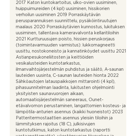
2017 Katon kuntokartoitus, ulko-ovien uusiminen,
huippuimureiden (4 kpl) uusiminen, hissikorien
verhoilun uusiminen 2019 Porraskäytävän
perusparannuksen suunnittelu, pysäköintiruutujen
maalaus 2020 Porraskäytävien kunnostus, lukituksen
uusiminen, tallentava kameravalvonta kellaritiloihin
2021 Kurtturuusujen poisto, hissien peruskorjaus
(toimintavarmuuden varmistus): lukkomagneetti
uusittu, nostokoneisto ja kannatinköydet uusittu 2021
Astianpesukoneliitosten ja keittiöiden
vesikalusteiden kuntotarkastus,
ilmanvaihtojärjestelmän puhdistus ja säätö, A-saunan
lauteiden uusinta, C-saunan lauteiden hionta 2022
Sähköautojen latauspaikkojen mittarointi (4 kpl),
pihasuunnitelman laadinta, lukitusten ohjelmointi
yksityisten saunavuorojen aikaan,
automaatiojärjestelmän saneeraus, Ounet-
etävalvomon perustaminen, langattomien kosteus- ja
lämpötila-anturien asennus (kaikki huoneistot) 2023
Patteritermostaattien asennus yleisiin tiloihin ja
lämmityksen rajoitus (18 C), julkisivujen
kuntotutkimus, katon kuntotarkastus (raportti