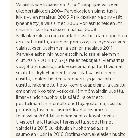
Valaistuksen lisääminen B- ja C-rappujen väliseen
ulkoportaikkoon 2004 Parvekkeiden pinnoitus ja
julkisivujen maalaus 2005 Parkkipaikan valopylväät
lyhennetty ja valaisimet 2006 Porrashuoneiden 2:n
ensimmäisen kerroksen maalaus 2009
Kellarikerroksen runkoputket uusittu ja lämpöputkien
eristeet uusittu, saunojen peruskorjaus, pyöräkellarin
valaistuksen uusiminen ja seinien maalaus 2011
Parvekelasit niihin huoneistoihin, joissa ei aiemmin
ollut 2013 - 2014 LVIS- ja rakennekorjaus: viemärit ja
vesijohdot uusittu, sadevesiviemärit ja tonttiviemrit
sukitettu, kylpyhuoneet ja wc-tilat kalusteineen
uusittu, apukeittiöiden vedeneristys ja laatoitus
uusittu, rakennettu tietoliikennekaapelointi ja uusittu
antenniverkko tähtiverkoksi, lämmönvaihdin uusittu,
ilmanvaihdon nuohous ja säätö, rakennettu
poistoilman lämmöntalteenottojärjestelmä, uusittu
porraskäytävien valaisimet liiketunnistimella
toimivaksi 2014 Ikkunoiden huolto: käyntisovitus,
tiivisteet ja kittaukset tarkistettu, suodattimet
vaihdettu 2015 Julkisivujen huoltomaalaus ja
saumojen uusinta 2016 Optima-parvekelasien huolto