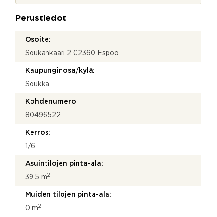
j
a
Perustiedot
*
Osoite:
Soukankaari 2 02360 Espoo
Kaupunginosa/kylä:
Soukka
Kohdenumero:
80496522
Kerros:
1/6
Asuintilojen pinta-ala:
2
39,5 m
Muiden tilojen pinta-ala:
2
0 m