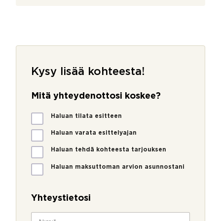
Kysy lisää kohteesta!
Mitä yhteydenottosi koskee?
M
Haluan tilata esitteen
i
t
Haluan varata esittelyajan
ä
Haluan tehdä kohteesta tarjouksen
y
h
Haluan maksuttoman arvion asunnostani
t
e
y
Yhteystietosi
d
e
N
n