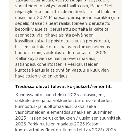
vastaanottamatta), väestönsuojan tiiveyskoe ja
varusteiden päivitys tarvittavilta osin, Bauer PJM-
ohjausyksikkö, uusinta, ikkunoiden lasituskittauksen
uusiminen. 2024 Pihaosan perusparannusurakka (mm.
sepelipintaiset alueet rajalautoineen, perustettu
betonikivialueita, perustettu portaita ja kaiteita,
asennettu viisi pihavalaisinta pylväineen,
kasvillisuusalueita poistettu ja uusia perustettu),
hissien kuntokartoitus, palovaroittimien asennus
huoneistoihin, vesikalusteiden tarkastus. 2025
Kellarikäytävien seinien ja ovien maalaus,
astianpesukoneliitosten ja vesikalusteiden
kuntotarkastus ja taloyhtiön vastuulle kuuluvien
havaittujen vikojen korjaus.
Tiedossa olevat tulevat korjaukset/remontit:
Kunnossapitosuunnitelma: 2025 Julkisivujen-,
sokkeleiden- ja parvekkeiden betonirakenteiden
kunnostus- ja huoltomaalausurakka, sekä
vaurioituneiden elementtisaumauksien uusiminen
2025 Hissien peruskorjauksen / uusimisen suunnittelu
2025 Parkkiruutujen maalaus 2025 Katon
kuntokartoitus (kuntotutkimus tehty v.2023) 2025