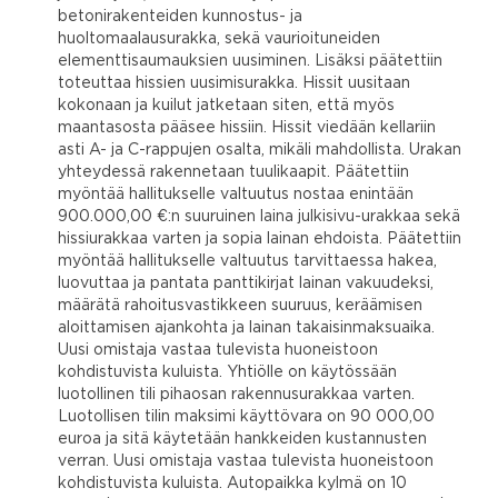
betonirakenteiden kunnostus- ja
huoltomaalausurakka, sekä vaurioituneiden
elementtisaumauksien uusiminen. Lisäksi päätettiin
toteuttaa hissien uusimisurakka. Hissit uusitaan
kokonaan ja kuilut jatketaan siten, että myös
maantasosta pääsee hissiin. Hissit viedään kellariin
asti A- ja C-rappujen osalta, mikäli mahdollista. Urakan
yhteydessä rakennetaan tuulikaapit. Päätettiin
myöntää hallitukselle valtuutus nostaa enintään
900.000,00 €:n suuruinen laina julkisivu-urakkaa sekä
hissiurakkaa varten ja sopia lainan ehdoista. Päätettiin
myöntää hallitukselle valtuutus tarvittaessa hakea,
luovuttaa ja pantata panttikirjat lainan vakuudeksi,
määrätä rahoitusvastikkeen suuruus, keräämisen
aloittamisen ajankohta ja lainan takaisinmaksuaika.
Uusi omistaja vastaa tulevista huoneistoon
kohdistuvista kuluista. Yhtiölle on käytössään
luotollinen tili pihaosan rakennusurakkaa varten.
Luotollisen tilin maksimi käyttövara on 90 000,00
euroa ja sitä käytetään hankkeiden kustannusten
verran. Uusi omistaja vastaa tulevista huoneistoon
kohdistuvista kuluista. Autopaikka kylmä on 10