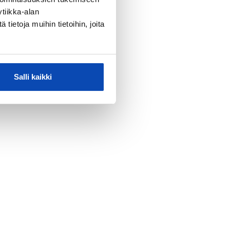
tiikka-alan
ietoja muihin tietoihin, joita
Salli kaikki