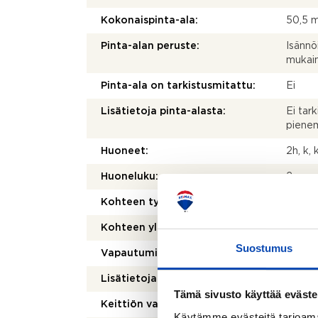
Kokonaispinta-ala:
50,5 
Pinta-alan peruste:
Isännö
mukai
Pinta-ala on tarkistusmitattu:
Ei
Lisätietoja pinta-alasta:
Ei tark
pienem
Huoneet:
2h, k, 
Huoneluku:
2
Kohteen tyyppi:
Kerros
Kohteen yleiskunto:
Hyvä
Suostumus
Vapautuminen:
Sopim
Lisätietoja vapautumisesta:
Irtisa
Tämä sivusto käyttää eväste
Keittiön varusteet:
Astian
Käytämme evästeitä tarjoama