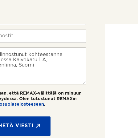
uan, että REMAX-välittäjä on minuun
eydessä. Olen tutustunut REMAXin
tosuojaselosteeseen
.
HETÄ VIESTI