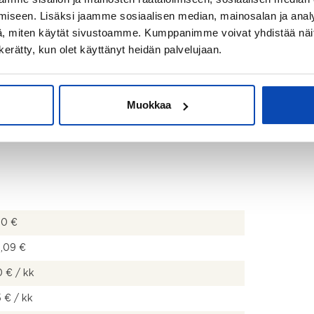
neliitäntä, allaskaappi, pesuallas, peilikaappi,
iseen. Lisäksi jaamme sosiaalisen median, mainosalan ja analy
, WC-istuin ja suihkuseinä
, miten käytät sivustoamme. Kumppanimme voivat yhdistää näitä t
n kerätty, kun olet käyttänyt heidän palvelujaan.
Muokkaa
00 €
8,09 €
 € / kk
 € / kk