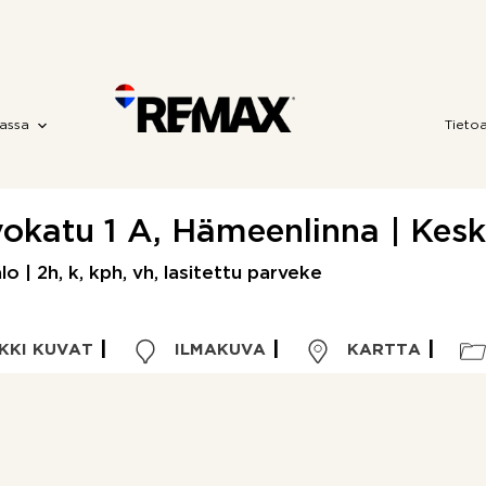
assa
Tieto
okatu 1 A, Hämeenlinna | Kes
o | 2h, k, kph, vh, lasitettu parveke
KKI KUVAT
ILMAKUVA
KARTTA
Kohdetyyppi