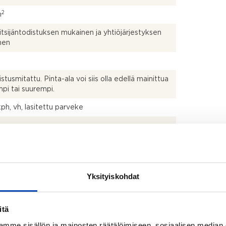
2
m
itsijäntodistuksen mukainen ja yhtiöjärjestyksen
nen
istusmitattu. Pinta-ala voi siis olla edellä mainittua
pi tai suurempi.
kph, vh, lasitettu parveke
talo
Yksityiskohdat
uksen mukaan
nomisaika vuokranantajan puolelta 6kk
itä
pesukone, jääkaappipakastin ja liesi
mme sisällön ja mainosten räätälöimiseen, sosiaalisen median