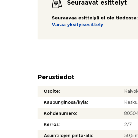
Seuraavat esittelyt
Seuraavaa esittelyä ei ole tiedossa:
Varaa yksityisesittely
Perustiedot
Osoite:
Kaivok
Kaupunginosa/kylä:
Kesku
Kohdenumero:
8050
Kerros:
2/7
Asuintilojen pinta-ala:
50,5 