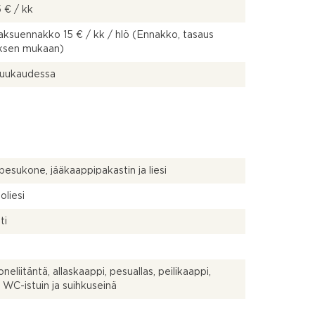
 € / kk
ksuennakko 15 € / kk / hlö (Ennakko, tasaus
uksen mukaan)
kuukaudessa
pesukone, jääkaappipakastin ja liesi
oliesi
ti
neliitäntä, allaskaappi, pesuallas, peilikaappi,
, WC-istuin ja suihkuseinä
a