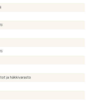
i
ti
ti
tot ja häkkivarasto