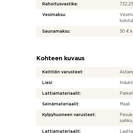
Rahoitusvastike:
732,25
Vesimaksu:
Vesima
kulut
Saunamaksu:
30 € 
Kohteen kuvaus
Keittiön varusteet:
Astian
Liesi:
Indukti
Lattiamateriaalit:
Parket
Seinämateriaalit:
Maali
Kylpyhuoneen varusteet:
Pesuko
suihku
Lattiamateriaalit:
Laatt