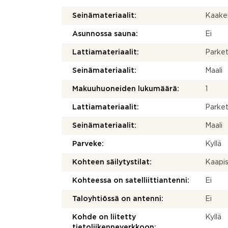
Seinämateriaalit:
Kaakel
Asunnossa sauna:
Ei
Lattiamateriaalit:
Parket
Seinämateriaalit:
Maali
Makuuhuoneiden lukumäärä:
1
Lattiamateriaalit:
Parket
Seinämateriaalit:
Maali
Parveke:
Kyllä
Kohteen säilytystilat:
Kaapis
Kohteessa on satelliittiantenni:
Ei
Taloyhtiössä on antenni:
Ei
Kohde on liitetty
Kyllä
tietoliikenneverkkoon: