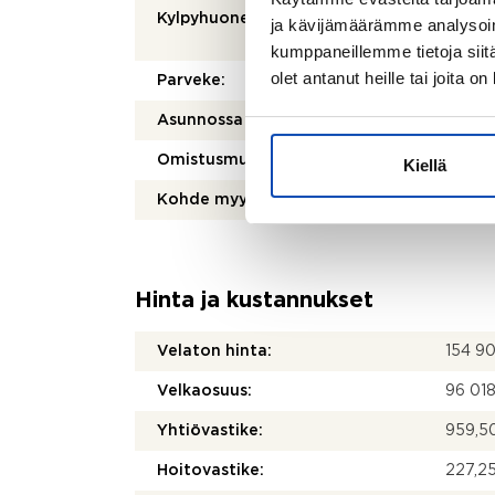
Kylpyhuoneen varusteet:
Pesuko
ja kävijämäärämme analysoim
suihku
kumppaneillemme tietoja siitä
olet antanut heille tai joita o
Parveke:
Kyllä
Asunnossa sauna:
Ei
Omistusmuoto:
Oma
Kiellä
Kohde myydään vuokrattuna:
Kyllä
Hinta ja kustannukset
Velaton hinta:
154 9
Velkaosuus:
96 01
Yhtiövastike:
959,50
Hoitovastike:
227,25