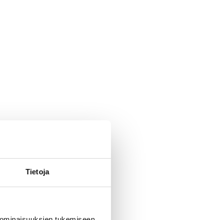
Tietoja
 ominaisuuksien tukemiseen