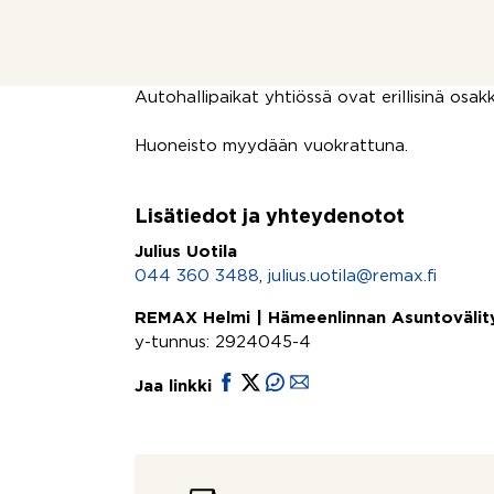
kylpyhuoneeseen mahtuu mainiosti myös pes
Taloyhtiössä on asukkaille myös yhteisiä tilo
Kauppakeskus Goodmaniin pääsee asioimaan
Autohallipaikat yhtiössä ovat erillisinä osakk
Huoneisto myydään vuokrattuna.
Lisätiedot ja yhteydenotot
Julius Uotila
044 360 3488
,
julius.uotila@remax.fi
REMAX Helmi | Hämeenlinnan Asuntovälit
y-tunnus: 2924045-4
Jaa linkki