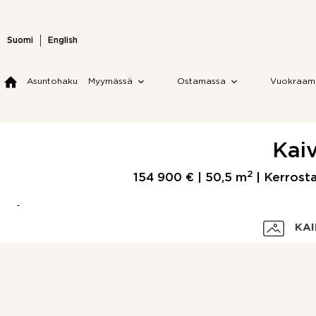
Skip
to
content
Suomi
English
Asuntohaku
Myymässä
Ostamassa
Vuokraam
Kaiv
2
154 900 € |
50,5 m
| Kerrostal
KAI
Velaton hinta
Myyntihinta