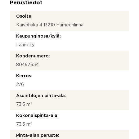
Perustiedot
*
Osoite:
Kaivohaka 4 13210 Hämeenlinna
Kaupunginosa/kylä:
Laaniitty
Kohdenumero:
80497654
Kerros:
2/6
Asuintilojen pinta-ala:
2
73,5 m
Kokonaispinta-ala:
2
73,5 m
Pinta-alan peruste: