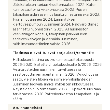
Jätekatoksen korjaus/huoltomaalaus 2022. Katon
kunnossapito- ja vikakorjauksia 2023. Puisen
takapihan aidan asennus läpikulun estämiseksi 2023.
Hissien uusiminen 2024. Lämmityksen
kiertovesipumpun uusiminen 2024. Palovaroittimet
asennettu huoneistoihin. 2025. A1 huoneiston
vesivahingon korjaus, takapihan parkkialueen
sadevesikaivojen ja viemärin uusiminen,
raitisilmasuodattimien vaihto 2026.
Tiedossa olevat tulevat korjaukset/remontit:
Hallituksen laatima esitys kunnossapitotarpeesta
2026-2030. Esitetty yhtiökokoukselle 5/2026: 2026
Vesikalusteiden uusiminen tarvittaessa ja
säästösuuttimien asentaminen. 2026 IV-nuohous ja
säätö, yleisten tilojen valaisimien/valonlähteiden
uusiminen ledivalaisimiksi nykyisten rikkoutuessa.
Räystäiden huoltomaalaus. 2027 LJ-paketti uusitaan
tarvittaessa. 2028 Patteriverkoston tasapainotus ja
säätö
Asuinhuoneistot: