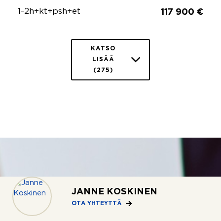
1-2h+kt+psh+et
117 900 €
KATSO
LISÄÄ
(275)
JANNE KOSKINEN
OTA YHTEYTTÄ