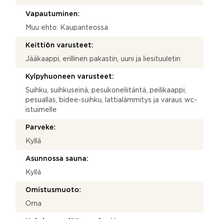
Vapautuminen:
Muu ehto: Kaupanteossa
Keittiön varusteet:
Jääkaappi, erillinen pakastin, uuni ja liesituuletin
Kylpyhuoneen varusteet:
Suihku, suihkuseinä, pesukoneliitäntä, peilikaappi,
pesuallas, bidee-suihku, lattialämmitys ja varaus wc-
istuimelle
Parveke:
Kyllä
Asunnossa sauna:
Kyllä
Omistusmuoto:
Oma