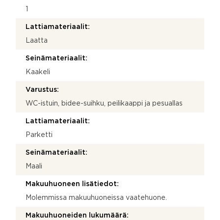
1
Lattiamateriaalit:
Laatta
Seinämateriaalit:
Kaakeli
Varustus:
WC-istuin, bidee-suihku, peilikaappi ja pesuallas
Lattiamateriaalit:
Parketti
Seinämateriaalit:
Maali
Makuuhuoneen lisätiedot:
Molemmissa makuuhuoneissa vaatehuone.
Makuuhuoneiden lukumäärä: