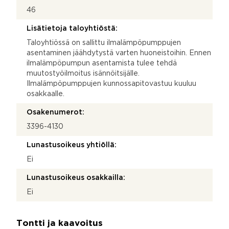
46
Lisätietoja taloyhtiöstä:
Taloyhtiössä on sallittu ilmalämpöpumppujen
asentaminen jäähdytystä varten huoneistoihin. Ennen
ilmalämpöpumpun asentamista tulee tehdä
muutostyöilmoitus isännöitsijälle.
Ilmalämpöpumppujen kunnossapitovastuu kuuluu
osakkaalle.
Osakenumerot:
3396-4130
Lunastusoikeus yhtiöllä:
Ei
Lunastusoikeus osakkailla:
Ei
Tontti ja kaavoitus