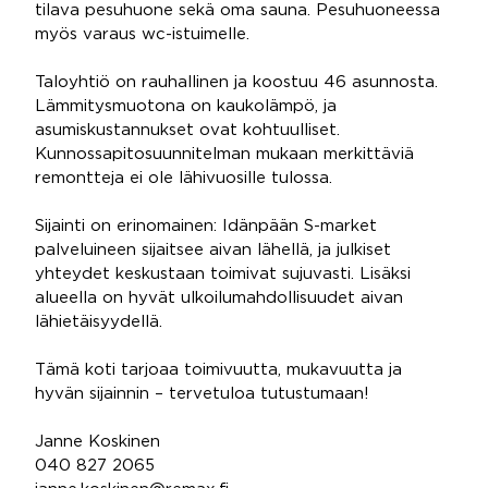
tilava pesuhuone sekä oma sauna. Pesuhuoneessa
myös varaus wc-istuimelle.
Taloyhtiö on rauhallinen ja koostuu 46 asunnosta.
Lämmitysmuotona on kaukolämpö, ja
asumiskustannukset ovat kohtuulliset.
Kunnossapitosuunnitelman mukaan merkittäviä
remontteja ei ole lähivuosille tulossa.
Sijainti on erinomainen: Idänpään S-market
palveluineen sijaitsee aivan lähellä, ja julkiset
yhteydet keskustaan toimivat sujuvasti. Lisäksi
alueella on hyvät ulkoilumahdollisuudet aivan
lähietäisyydellä.
Tämä koti tarjoaa toimivuutta, mukavuutta ja
hyvän sijainnin – tervetuloa tutustumaan!
Janne Koskinen
040 827 2065