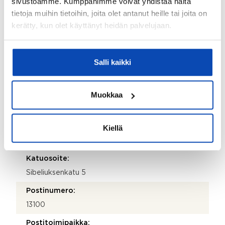
sivustoamme. Kumppanimme voivat yhdistää näitä
JMS Kiinteistöhuolto Oy, Turenki
tietoja muihin tietoihin, joita olet antanut heille tai joita on
kerätty, kun olet käyttänyt heidän palvelujaan.
Isännöitsijätoimisto:
Retta Isännöinti Oy Hämeenlinna
Salli kaikki
Isännöitsijän nimi:
Marika Nikkilä
Muokkaa
Sähköposti:
marika.nikkila@retta.fi
Puhelinnumero:
Kiellä
010228 7009
Katuosoite:
Sibeliuksenkatu 5
Postinumero:
13100
Postitoimipaikka: