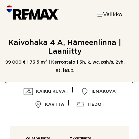
Skip
to
Valikko
content
Kaivohaka 4 A, Hämeenlinna |
Laaniitty
2
99 000 € |
73,5 m
| Kerrostalo | 3h, k, wc, psh/s, 2vh,
et, las.p.
KAIKKI KUVAT
ILMAKUVA
KARTTA
TIEDOT
Velaton hinta
Myyntihinta