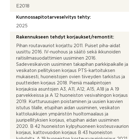
E2018
Kunnossapitotarveselvitys tehty:
2025
Rakennukseen tehdyt korjaukset/remontit:
Pihan routavauriot korjattu 2011. Puiset piha-aidat
uusittu 2016. IV-nuohous ja säätö sekä ikkunoiden
raitisilmasuodattimien uusiminen 2016.
Sadevesikaivoin uusiminen takapihan parkkipaikalle ja
vesikaton pellityksen korjaus PTS-kartoituksen
mukaisesti, huoneistojen ovien tiiveyden tarkistus ja
puutteiden korjaus 2018. Pieniä maalipintojen
korjauksia asuntojen A3, A11, A12, A15, A18 ja A 19
parvekkeissa ja A 12 huoneiston vesivahingon korjaus
2019. Kurtturuusujen poistaminen ja uusien kasvien
istutus tilalle, etupihan aidan uusiminen, vesikaton
kattoluukkujen ympäristön huoltomaalaus ja
juuripellityksien korjaus, etupihan aidan uusiminen
2020. B 42 huoneiston kylpyhuoneen kosteusvaurion
korjaus, kattovuodon korjaus B 43 huoneiston
kohdalta, A 19 huoneiston kosteusvauriokorjaus 2021.