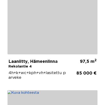
2
Laaniitty, Hämeenlinna
97,5 m
Rekolantie 4
4h+k+wc+kph+vh+lasitettu p
85 000 €
arveke