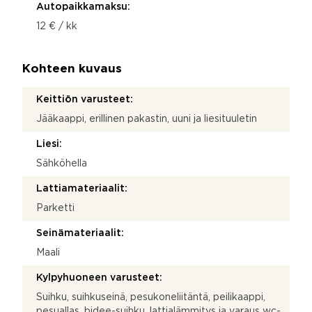
Autopaikkamaksu:
12 € / kk
Kohteen kuvaus
Keittiön varusteet:
Jääkaappi, erillinen pakastin, uuni ja liesituuletin
Liesi:
Sähköhella
Lattiamateriaalit:
Parketti
Seinämateriaalit:
Maali
Kylpyhuoneen varusteet:
Suihku, suihkuseinä, pesukoneliitäntä, peilikaappi,
pesuallas, bidee-suihku, lattialämmitys ja varaus wc-