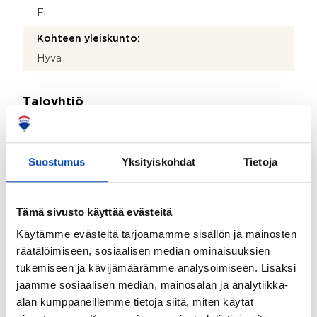
Ei
Kohteen yleiskunto:
Hyvä
Taloyhtiö
Taloyhtiön nimi:
Asunto Oy Hämeenlinnan Idänpäänlinna
Suostumus
Yksityiskohdat
Tietoja
Taloyhtiön Y-tunnus:
1817530-0
Tämä sivusto käyttää evästeitä
Kiinteistötunnus:
Käytämme evästeitä tarjoamamme sisällön ja mainosten
109-16-44-3
räätälöimiseen, sosiaalisen median ominaisuuksien
tukemiseen ja kävijämäärämme analysoimiseen. Lisäksi
Kiinteistönhoidosta vastaa:
jaamme sosiaalisen median, mainosalan ja analytiikka-
Huoltoyhtiö
alan kumppaneillemme tietoja siitä, miten käytät
Lisätietoja kiinteistönhoidosta: