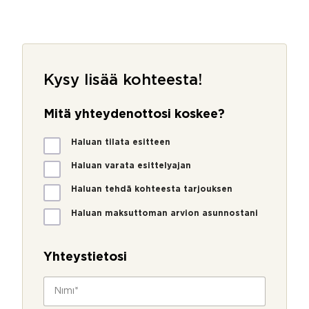
Kysy lisää kohteesta!
Mitä yhteydenottosi koskee?
M
Haluan tilata esitteen
i
t
Haluan varata esittelyajan
ä
Haluan tehdä kohteesta tarjouksen
y
h
Haluan maksuttoman arvion asunnostani
t
P
e
u
y
h
Yhteystietosi
d
e
e
l
N
n
i
i
o
n
m