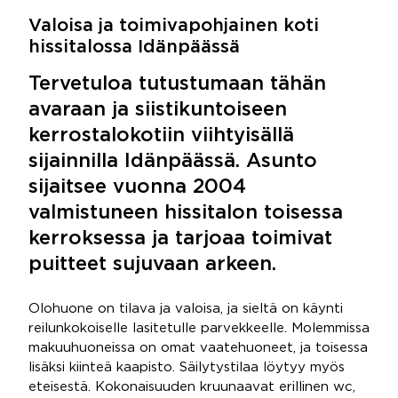
Valoisa ja toimivapohjainen koti
hissitalossa Idänpäässä
Tervetuloa tutustumaan tähän
avaraan ja siistikuntoiseen
kerrostalokotiin viihtyisällä
sijainnilla Idänpäässä. Asunto
sijaitsee vuonna 2004
valmistuneen hissitalon toisessa
kerroksessa ja tarjoaa toimivat
puitteet sujuvaan arkeen.
Olohuone on tilava ja valoisa, ja sieltä on käynti
reilunkokoiselle lasitetulle parvekkeelle. Molemmissa
makuuhuoneissa on omat vaatehuoneet, ja toisessa
lisäksi kiinteä kaapisto. Säilytystilaa löytyy myös
eteisestä. Kokonaisuuden kruunaavat erillinen wc,