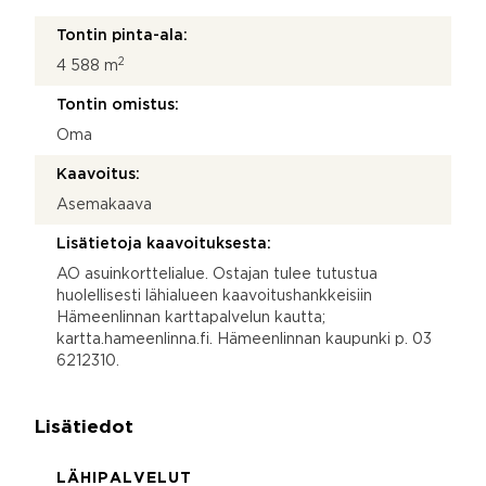
Tontin pinta-ala:
2
4 588 m
Tontin omistus:
Oma
Kaavoitus:
Asemakaava
Lisätietoja kaavoituksesta:
AO asuinkorttelialue. Ostajan tulee tutustua
huolellisesti lähialueen kaavoitushankkeisiin
Hämeenlinnan karttapalvelun kautta;
kartta.hameenlinna.fi. Hämeenlinnan kaupunki p. 03
6212310.
Lisätiedot
LÄHIPALVELUT