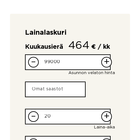
Lainalaskuri
464
Kuukausierä
€ / kk
–
+
Asunnon velaton hinta
–
+
Laina-aika