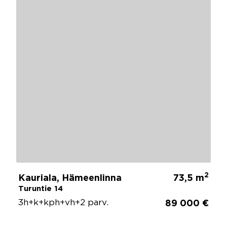
2
Kauriala, Hämeenlinna
73,5 m
Turuntie 14
3h+k+kph+vh+2 parv.
89 000 €