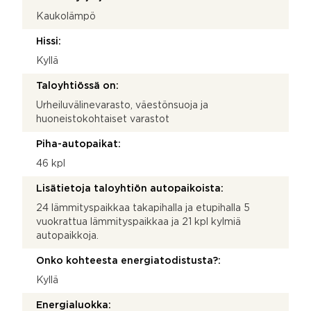
Kaukolämpö
Hissi:
Kyllä
Taloyhtiössä on:
Urheiluvälinevarasto, väestönsuoja ja
huoneistokohtaiset varastot
Piha-autopaikat:
46 kpl
Lisätietoja taloyhtiön autopaikoista:
24 lämmityspaikkaa takapihalla ja etupihalla 5
vuokrattua lämmityspaikkaa ja 21 kpl kylmiä
autopaikkoja.
Onko kohteesta energiatodistusta?:
Kyllä
Energialuokka: