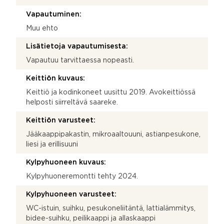
Vapautuminen:
Muu ehto
Lisätietoja vapautumisesta:
Vapautuu tarvittaessa nopeasti.
Keittiön kuvaus:
Keittiö ja kodinkoneet uusittu 2019. Avokeittiössä
helposti siirreltävä saareke.
Keittiön varusteet:
Jääkaappipakastin, mikroaaltouuni, astianpesukone,
liesi ja erillisuuni
Kylpyhuoneen kuvaus:
Kylpyhuoneremontti tehty 2024.
Kylpyhuoneen varusteet:
WC-istuin, suihku, pesukoneliitäntä, lattialämmitys,
bidee-suihku, peilikaappi ja allaskaappi