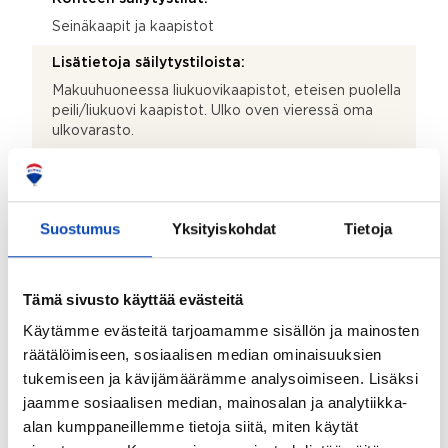
Seinäkaapit ja kaapistot
Lisätietoja säilytystiloista:
Makuuhuoneessa liukuovikaapistot, eteisen puolella
peili/liukuovi kaapistot. Ulko oven vieressä oma
ulkovarasto.
Kohteessa on satelliittiantenni:
Ei
Suostumus
Yksityiskohdat
Tietoja
Taloyhtiössä on antenni:
Kyllä
Kohde on liitetty tietoliikenneverkkoon:
Tämä sivusto käyttää evästeitä
Kyllä
Käytämme evästeitä tarjoamamme sisällön ja mainosten
räätälöimiseen, sosiaalisen median ominaisuuksien
Myyjän aikana huoneistoon tehdyt toimenpiteet:
tukemiseen ja kävijämäärämme analysoimiseen. Lisäksi
Keittiö- ja lattiaremontti 2019 Purettu keittiö ja
jaamme sosiaalisen median, mainosalan ja analytiikka-
asennettu uusi. Kodinkoneet, vesipisteet ja sähköt
alan kumppaneillemme tietoja siitä, miten käytät
pysyivät vanhoilla paikoilla. Keittiön ja olohuoneen
välinen kevyt väliseinä purettu. Kaikki seinät