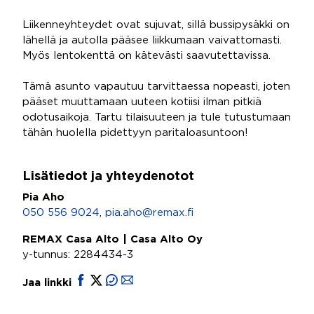
Liikenneyhteydet ovat sujuvat, sillä bussipysäkki on
lähellä ja autolla pääsee liikkumaan vaivattomasti.
Myös lentokenttä on kätevästi saavutettavissa.
Tämä asunto vapautuu tarvittaessa nopeasti, joten
pääset muuttamaan uuteen kotiisi ilman pitkiä
odotusaikoja. Tartu tilaisuuteen ja tule tutustumaan
tähän huolella pidettyyn paritaloasuntoon!
Lisätiedot ja yhteydenotot
Pia Aho
050 556 9024
,
pia.aho@remax.fi
REMAX Casa Alto | Casa Alto Oy
y-tunnus: 2284434-3
Jaa linkki