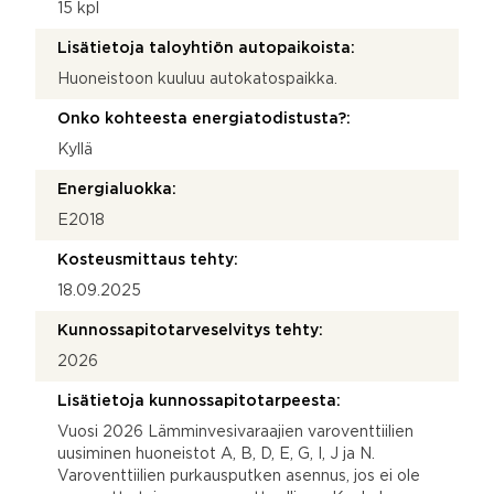
15 kpl
Lisätietoja taloyhtiön autopaikoista:
Huoneistoon kuuluu autokatospaikka.
Onko kohteesta energiatodistusta?:
Kyllä
Energialuokka:
E2018
Kosteusmittaus tehty:
18.09.2025
Kunnossapitotarveselvitys tehty:
2026
Lisätietoja kunnossapitotarpeesta:
Vuosi 2026 Lämminvesivaraajien varoventtiilien
uusiminen huoneistot A, B, D, E, G, I, J ja N.
Varoventtiilien purkausputken asennus, jos ei ole