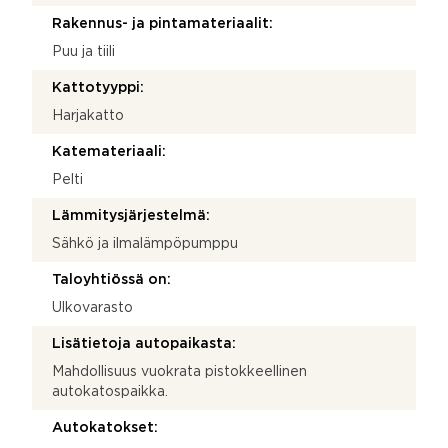
Rakennus- ja pintamateriaalit:
Puu ja tiili
Kattotyyppi:
Harjakatto
Katemateriaali:
Pelti
Lämmitysjärjestelmä:
Sähkö ja ilmalämpöpumppu
Taloyhtiössä on:
Ulkovarasto
Lisätietoja autopaikasta:
Mahdollisuus vuokrata pistokkeellinen
autokatospaikka.
Autokatokset: