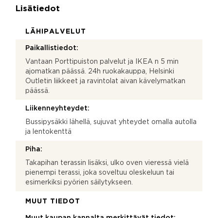
Lisätiedot
LÄHIPALVELUT
Paikallistiedot:
Vantaan Porttipuiston palvelut ja IKEA n 5 min
ajomatkan päässä. 24h ruokakauppa, Helsinki
Outletin liikkeet ja ravintolat aivan kävelymatkan
päässä.
Liikenneyhteydet:
Bussipysäkki lähellä, sujuvat yhteydet omalla autolla
ja lentokenttä
Piha:
Takapihan terassin lisäksi, ulko oven vieressä vielä
pienempi terassi, joka soveltuu oleskeluun tai
esimerkiksi pyörien säilytykseen.
MUUT TIEDOT
Muut kaupan kannalta merkittävät tiedot: