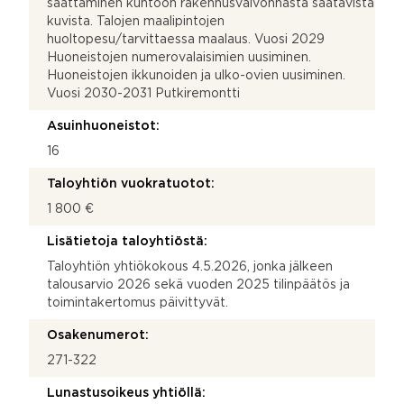
saattaminen kuntoon rakennusvalvonnasta saatavista
kuvista. Talojen maalipintojen
huoltopesu/tarvittaessa maalaus. Vuosi 2029
Huoneistojen numerovalaisimien uusiminen.
Huoneistojen ikkunoiden ja ulko-ovien uusiminen.
Vuosi 2030-2031 Putkiremontti
Asuinhuoneistot:
16
Taloyhtiön vuokratuotot:
1 800 €
Lisätietoja taloyhtiöstä:
Taloyhtiön yhtiökokous 4.5.2026, jonka jälkeen
talousarvio 2026 sekä vuoden 2025 tilinpäätös ja
toimintakertomus päivittyvät.
Osakenumerot:
271-322
Lunastusoikeus yhtiöllä: