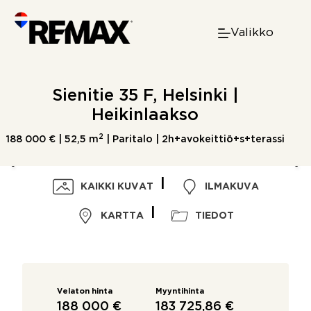
Skip
to
Valikko
content
Sienitie 35 F, Helsinki |
Heikinlaakso
2
188 000 € |
52,5 m
| Paritalo | 2h+avokeittiö+s+terassi
KAIKKI KUVAT
ILMAKUVA
KARTTA
TIEDOT
Velaton hinta
Myyntihinta
188 000 €
183 725,86 €