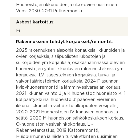
Huoneistojen ikkunoiden ja ulko-ovien uusiminen.
Vuosi 2030-2031 Putkiremontti
Asbestikartoitus:
Ei
Rakennukseen tehdyt korjaukset/remontit:
2025 rakennuksen alapohja korjauksia, ikkunoiden ja
ovien korjauksia, sisäpuolisten lukostojen ja
sulkoijoiden ym korjauksia, osakashallinnassa olevien
huoneistojen yhtiölle kuuluvien rakennusteknisiä ym
korjauksia, LVI-järjestelmien korjauksia, turva- ja
valvontajärjestelmien korjauksia. 2024 F asunnon
kylpyhuoneremontti ja lämminvesivaraajan korjaus,
2021 Ikkunan vaihto J ja K huoneistot: huoneisto K: 1
kpl päätyikkuna, huoneisto J: pääoven viereinen
ikkuna. Ikkunoihin vaihdettu ulkopuolen vesipellit,
2020-2021 Huoneistojen IV-kanavien nuohous ja
säätö, 2020 M-huoneiston sähkökeskuksen korjaus,
O-huoneiston vesivahinkokorjaus, L -
Rakennetarkastus, 2019 Kattoremontti,
Huippuimurien ja niiden turvakytkinten uusiminen,