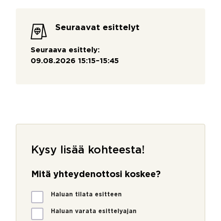
Seuraavat esittelyt
Seuraava esittely:
09.08.2026 15:15–15:45
Kysy lisää kohteesta!
Mitä yhteydenottosi koskee?
M
Haluan tilata esitteen
i
t
Haluan varata esittelyajan
ä