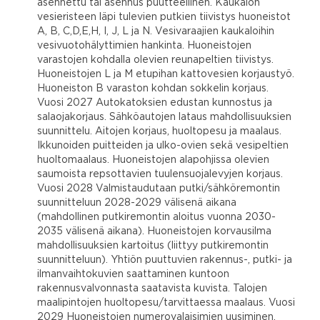
asennettu tai asennus puutteellinen. Kaukalon
vesieristeen läpi tulevien putkien tiivistys huoneistot
A, B, C,D,E,H, I, J, L ja N. Vesivaraajien kaukaloihin
vesivuotohälyttimien hankinta. Huoneistojen
varastojen kohdalla olevien reunapeltien tiivistys.
Huoneistojen L ja M etupihan kattovesien korjaustyö.
Huoneiston B varaston kohdan sokkelin korjaus.
Vuosi 2027 Autokatoksien edustan kunnostus ja
salaojakorjaus. Sähköautojen lataus mahdollisuuksien
suunnittelu. Aitojen korjaus, huoltopesu ja maalaus.
Ikkunoiden puitteiden ja ulko-ovien sekä vesipeltien
huoltomaalaus. Huoneistojen alapohjissa olevien
saumoista repsottavien tuulensuojalevyjen korjaus.
Vuosi 2028 Valmistaudutaan putki/sähköremontin
suunnitteluun 2028-2029 välisenä aikana
(mahdollinen putkiremontin aloitus vuonna 2030-
2035 välisenä aikana). Huoneistojen korvausilma
mahdollisuuksien kartoitus (liittyy putkiremontin
suunnitteluun). Yhtiön puuttuvien rakennus-, putki- ja
ilmanvaihtokuvien saattaminen kuntoon
rakennusvalvonnasta saatavista kuvista. Talojen
maalipintojen huoltopesu/tarvittaessa maalaus. Vuosi
2029 Huoneistojen numerovalaisimien uusiminen.