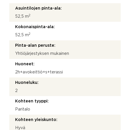
Asuintilojen pinta-ala:
2
52,5 m
Kokonaispinta-ala:
2
52,5 m
Pinta-alan peruste:
Yhtiöjärjestyksen mukainen
Huoneet:
2h+avokeittiö+s+terassi
Huoneluku:
2
Kohteen tyyppi:
Paritalo
Kohteen yleiskunto:
Hyvä