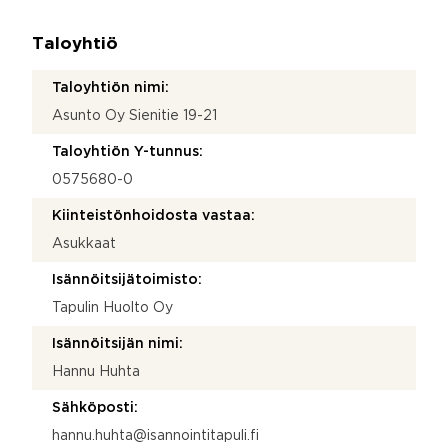
Taloyhtiö
Taloyhtiön nimi:
Asunto Oy Sienitie 19-21
Taloyhtiön Y-tunnus:
0575680-0
Kiinteistönhoidosta vastaa:
Asukkaat
Isännöitsijätoimisto:
Tapulin Huolto Oy
Isännöitsijän nimi:
Hannu Huhta
Sähköposti:
hannu.huhta@isannointitapuli.fi