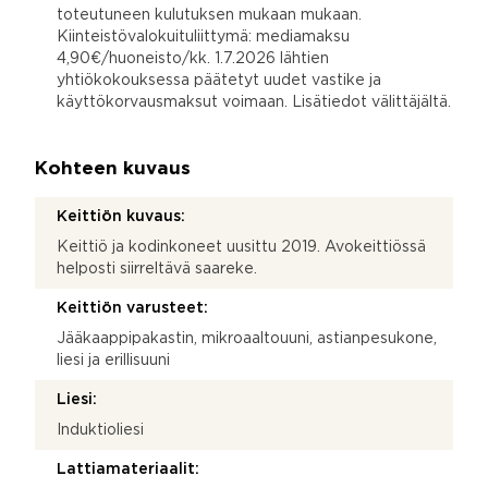
toteutuneen kulutuksen mukaan mukaan.
Kiinteistövalokuituliittymä: mediamaksu
4,90€/huoneisto/kk. 1.7.2026 lähtien
yhtiökokouksessa päätetyt uudet vastike ja
käyttökorvausmaksut voimaan. Lisätiedot välittäjältä.
Kohteen kuvaus
Keittiön kuvaus:
Keittiö ja kodinkoneet uusittu 2019. Avokeittiössä
helposti siirreltävä saareke.
Keittiön varusteet:
Jääkaappipakastin, mikroaaltouuni, astianpesukone,
liesi ja erillisuuni
Liesi:
Induktioliesi
Lattiamateriaalit: