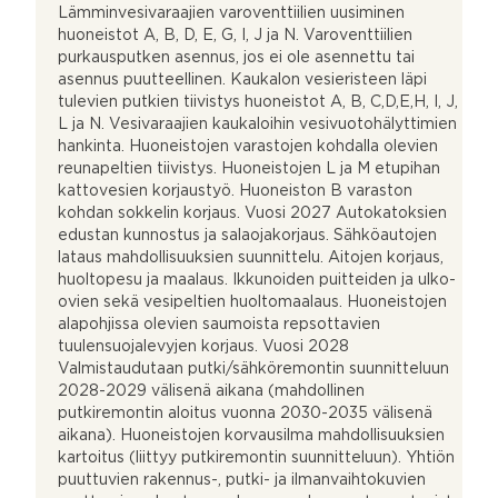
Lämminvesivaraajien varoventtiilien uusiminen
huoneistot A, B, D, E, G, I, J ja N. Varoventtiilien
purkausputken asennus, jos ei ole asennettu tai
asennus puutteellinen. Kaukalon vesieristeen läpi
tulevien putkien tiivistys huoneistot A, B, C,D,E,H, I, J,
L ja N. Vesivaraajien kaukaloihin vesivuotohälyttimien
hankinta. Huoneistojen varastojen kohdalla olevien
reunapeltien tiivistys. Huoneistojen L ja M etupihan
kattovesien korjaustyö. Huoneiston B varaston
kohdan sokkelin korjaus. Vuosi 2027 Autokatoksien
edustan kunnostus ja salaojakorjaus. Sähköautojen
lataus mahdollisuuksien suunnittelu. Aitojen korjaus,
huoltopesu ja maalaus. Ikkunoiden puitteiden ja ulko-
ovien sekä vesipeltien huoltomaalaus. Huoneistojen
alapohjissa olevien saumoista repsottavien
tuulensuojalevyjen korjaus. Vuosi 2028
Valmistaudutaan putki/sähköremontin suunnitteluun
2028-2029 välisenä aikana (mahdollinen
putkiremontin aloitus vuonna 2030-2035 välisenä
aikana). Huoneistojen korvausilma mahdollisuuksien
kartoitus (liittyy putkiremontin suunnitteluun). Yhtiön
puuttuvien rakennus-, putki- ja ilmanvaihtokuvien