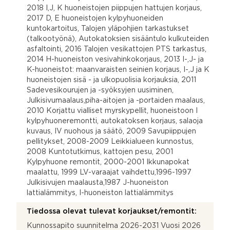
2018 I,J, K huoneistojen piippujen hattujen korjaus,
2017 D, E huoneistojen kylpyhuoneiden
kuntokartoitus, Talojen yläpohjien tarkastukset
(talkootyönä), Autokatoksien sisääntulo kulkuteiden
asfaltointi, 2016 Talojen vesikattojen PTS tarkastus,
2014 H-huoneiston vesivahinkokorjaus, 2013 I-,J- ja
K-huoneistot: maanvaraisten seinien korjaus, I-,J ja K
huoneistojen sisä - ja ulkopuolisia korjauksia, 2011
Sadevesikourujen ja -syöksyjen uusiminen,
Julkisivumaalaus,piha-aitojen ja -portaiden maalaus,
2010 Korjattu vialliset myrskypellit, huoneistoon I
kylpyhuoneremontti, autokatoksen korjaus, salaoja
kuvaus, IV nuohous ja säätö, 2009 Savupiippujen
pellitykset, 2008-2009 Leikkialueen kunnostus,
2008 Kuntotutkimus, kattojen pesu, 2001
Kylpyhuone remontit, 2000-2001 Ikkunapokat
maalattu, 1999 LV-varaajat vaihdettu,1996-1997
Julkisivujen maalausta,1987 J-huoneiston
lattialämmitys, I-huoneiston lattialämmitys
Tiedossa olevat tulevat korjaukset/remontit:
Kunnossapito suunnitelma 2026-2031 Vuosi 2026