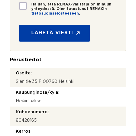
*
*
T
Haluan, että REMAX-välittäjä on minuun
i
yhteydessä. Olen tutustunut REMAXin
tietosuojaselosteeseen
.
e
t
o
s
LÄHETÄ VIESTI
u
o
j
a
Perustiedot
*
Osoite:
Sienitie 35 F 00760 Helsinki
Kaupunginosa/kylä:
Heikinlaakso
Kohdenumero:
80428165
Kerros: