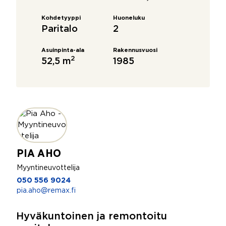
Kohdetyyppi
Huoneluku
Paritalo
2
Asuinpinta-ala
Rakennusvuosi
2
52,5 m
1985
PIA AHO
Myyntineuvottelija
050 556 9024
pia.aho@remax.fi
Hyväkuntoinen ja remontoitu