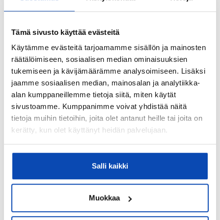
2019 B- ja C-portaiden valaistuksen uusinta 2019
Ikkunoiden uusinta 2012 Fredrikinkadun sisäpihan
rappausuusinta 2012 Kalevankadun sisäpihan
Tämä sivusto käyttää evästeitä
rappausuusinta 2012 Kalevankadun
tuuletusparvekkeet 2012 Kalevankadun kadun
Käytämme evästeitä tarjoamamme sisällön ja mainosten
puolen peltikate 2012 Räystäiden ja syöksytorvien
räätälöimiseen, sosiaalisen median ominaisuuksien
osa uusinta 2009 Linjasaneeraus 1. vaihe B-ja C-
tukemiseen ja kävijämäärämme analysoimiseen. Lisäksi
porras ...
jaamme sosiaalisen median, mainosalan ja analytiikka-
Tiedossa olevat tulevat korjaukset/remontit:
alan kumppaneillemme tietoja siitä, miten käytät
ks. kunnossapitotarveselvitys
sivustoamme. Kumppanimme voivat yhdistää näitä
tietoja muihin tietoihin, joita olet antanut heille tai joita on
Asuinhuoneistot:
kerätty, kun olet käyttänyt heidän palvelujaan.
56
Liikehuoneistot:
2
Salli kaikki
7 kpl (349 m
)
Osakenumerot:
Muokkaa
2631-2738
Lunastusoikeus yhtiöllä: