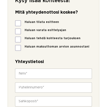
Kysy lisää kohteesta!
Mitä yhteydenottosi koskee?
M
Haluan tilata esitteen
i
t
Haluan varata esittelyajan
ä
Haluan tehdä kohteesta tarjouksen
y
h
Haluan maksuttoman arvion asunnostani
t
e
y
Yhteystietosi
d
e
N
n
i
o
m
t
i
P
t
*
u
o
h
s
e
S
i
l
ä
k