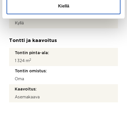
Kyllä
Kiellä
Lunastusoikeus osakkailla:
Kyllä
Tontti ja kaavoitus
Tontin pinta-ala:
2
1 324 m
Tontin omistus:
Oma
Kaavoitus:
Asemakaava