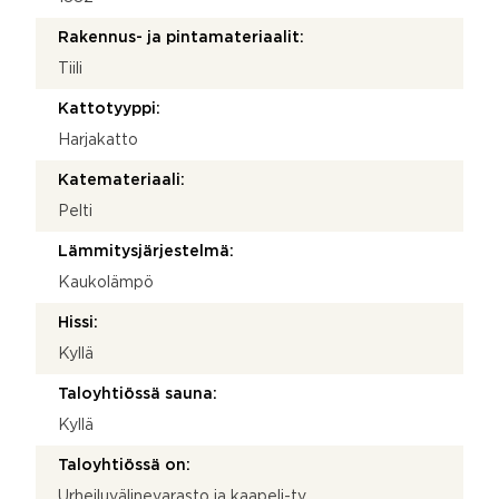
Rakennus- ja pintamateriaalit:
Tiili
Kattotyyppi:
Harjakatto
Katemateriaali:
Pelti
Lämmitysjärjestelmä:
Kaukolämpö
Hissi:
Kyllä
Taloyhtiössä sauna:
Kyllä
Taloyhtiössä on:
Urheiluvälinevarasto ja kaapeli-tv