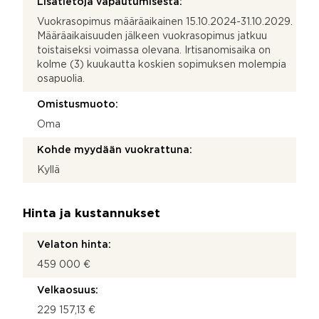
Lisätietoja vapautumisesta:
Vuokrasopimus määräaikainen 15.10.2024-31.10.2029.
Määräaikaisuuden jälkeen vuokrasopimus jatkuu
toistaiseksi voimassa olevana. Irtisanomisaika on
kolme (3) kuukautta koskien sopimuksen molempia
osapuolia.
Omistusmuoto:
Oma
Kohde myydään vuokrattuna:
Kyllä
Hinta ja kustannukset
Velaton hinta:
459 000 €
Velkaosuus:
229 157,13 €