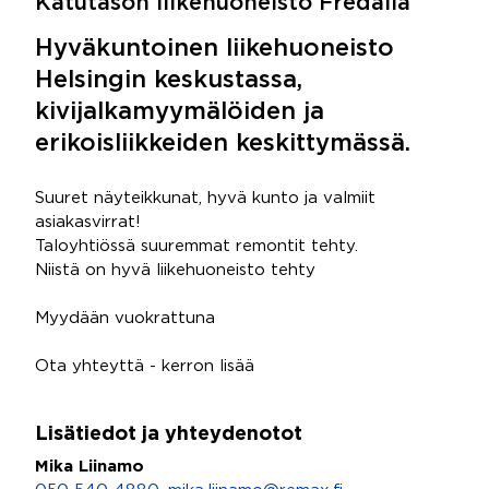
Katutason liikehuoneisto Fredalla
Hyväkuntoinen liikehuoneisto
Helsingin keskustassa,
kivijalkamyymälöiden ja
erikoisliikkeiden keskittymässä.
Suuret näyteikkunat, hyvä kunto ja valmiit
asiakasvirrat!
Taloyhtiössä suuremmat remontit tehty.
Niistä on hyvä liikehuoneisto tehty
Myydään vuokrattuna
Ota yhteyttä - kerron lisää
Lisätiedot ja yhteydenotot
Mika Liinamo