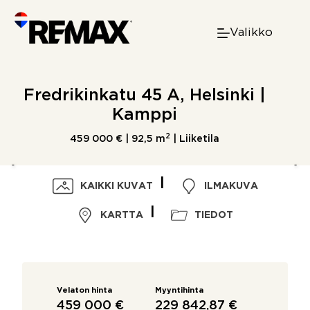
Skip
to
Valikko
content
Fredrikinkatu 45 A, Helsinki |
Kamppi
2
459 000 € |
92,5 m
| Liiketila
KAIKKI KUVAT
ILMAKUVA
KARTTA
TIEDOT
Velaton hinta
Myyntihinta
459 000 €
229 842,87 €