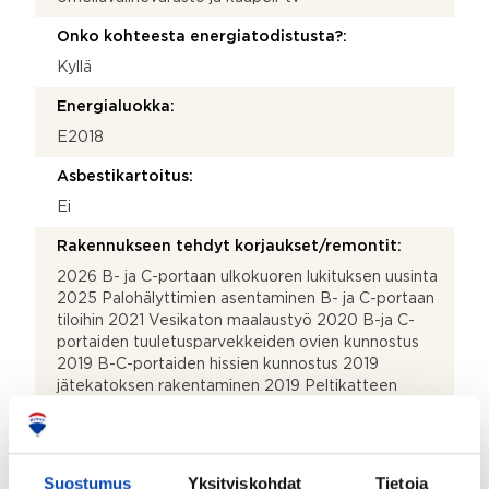
Onko kohteesta energiatodistusta?:
Kyllä
Energialuokka:
E2018
Asbestikartoitus:
Ei
Rakennukseen tehdyt korjaukset/remontit:
2026 B- ja C-portaan ulkokuoren lukituksen uusinta
2025 Palohälyttimien asentaminen B- ja C-portaan
tiloihin 2021 Vesikaton maalaustyö 2020 B-ja C-
portaiden tuuletusparvekkeiden ovien kunnostus
2019 B-C-portaiden hissien kunnostus 2019
jätekatoksen rakentaminen 2019 Peltikatteen
uusiminen uusimattomalta osalta 2019 Linjasaneeraus
A-porras 2019 A-portaan hissin uusinta 2019 A-
portaan porraskäytävän maalaus 2019 Fredrikinkadun
puoleinen julkisivu 2019 A-portaan välipohjien vaihto
Suostumus
Yksityiskohdat
Tietoja