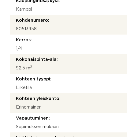
Kaupunginosa/kylä:
i
V
Kamppi
i
e
Kohdenumero:
s
80513958
t
i
Kerros:
1/4
Kokonaispinta-ala:
2
92,5 m
Kohteen tyyppi:
Liiketila
Kohteen yleiskunto:
Erinomainen
Vapautuminen:
Sopimuksen mukaan