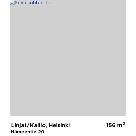
2
Linjat/Kallio, Helsinki
156 m
Hämeentie 20