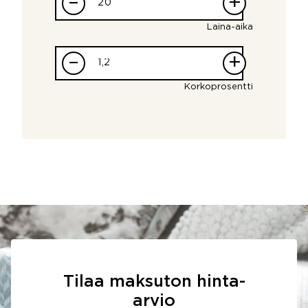
–
+
Laina-aika
–
+
Korkoprosentti
Tilaa maksuton hinta-
arvio