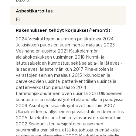
D2018
Asbestikartoitus:
Ei
Rakennukseen tehdyt korjaukset/remontit:
2024 Vesikattojen uusiminen peltikatoksi 2024
Julkisivujen puuosien uusiminen ja maalaus 2023
Vesihanojen uusinta 2021 Kaukolämmön
alajakokeskuksen uusiminen 2018 Nurmi- ja
istutusalueiden kunnostus, sekä salaoja-, ja jätevesi-
ja sadevesijärjestelmän kun 2017 Piha-aitojen ja
varastojen seinien maalaus 2015 Ikkunoiden ja
parvekeovien uusinta, patteriventtiilien uusinta ja
patteriverkoston perussäätö 2014
Lämmönjakohuoneen oven uusinta 2011 Ulkoseinien
kunnostus- ia maalaustyöt eteläpuolella ia päädyissä
2009 Asuntojen sisäänkäyntiovet uusittiin 2007
Ulkoalueiden päällysteiden ja valaistuksen kunnostus.
2005 Jätekatos uusittiin ia talovarasto rakennettiin
2002 Sisäpuolisten vesijohtojen uusiminen
suurimmilta osin siten, että ko. johtoja ei enää kulje