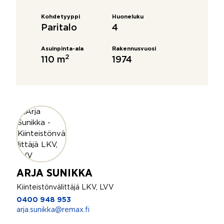
Kohdetyyppi
Huoneluku
Paritalo
4
Asuinpinta-ala
Rakennusvuosi
2
110 m
1974
ARJA SUNIKKA
Kiinteistönvälittäjä LKV, LVV
0400 948 953
arja.sunikka@remax.fi