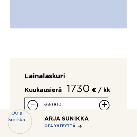
Lainalaskuri
1730
Kuukausierä
€ / kk
–
+
Asunnon velaton hinta
ARJA SUNIKKA
OTA YHTEYTTÄ