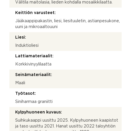
Välitila maitolasia, lieden kohdalla mosaiikkilaatta.
Keittiön varusteet:
Jääkaappipakastin, liesi, liesituuletin, astianpesukone,
uuni ja mikroaaltouuni
Liesi:
Induktioliesi
Lattiamateriaalit:
Korkkivinyylilaatta
Seinämateriaalit:
Maali
Työtasot:
Siniharmaa graniitti
Kylpyhuoneen kuvaus:
Suihkukaappi uusittu 2025. Kylpyhuoneen kaapistot
ja taso uusittu 2021. Hanat uusittu 2022 taloyhtiön