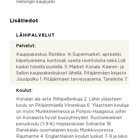
Helsingin kaupunki
Lisätiedot
LÄHIPALVELUT
Palvelut:
Kauppakeskus Ristikko: K-Supermarket, apteekki,
kiipeilyareena, kuntosali, useita ravintoloita sekä Lidl
kadun toisella puolella. S-Market Konala. Kaaren- ja
Sellon kauppakeskukset lähellä. Pitäjänmäen kirjasto
Jousipolku 1. Pitäjänmäen terveysasema, Tanelintie 7.
Koulut:
Konalan ala-aste Riihipellonkuja 2. Lähin yläasteen
koulu on Pitäjänmäellä Viinenkuja 6. Yläasteen kouluja
on myös Munkkiniemessä ja Pohjois-Haagassa, joihin
on Konalasta hyvät bussiyhteydet. Ruotsinkielinen
peruskoulu (1-9 lk) Hoplaxskolan Solnantie 18.
Ranskalais-suomalainen koulu Munkkivuoressa
Raumantie 4. Englantilaisen koulun luokat 7-9 ja lukio