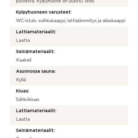
puolesta. Kylpyhuone on uusittu 1998.
Kylpyhuoneen varusteet:
WC-istuin, suihkukaappi, lattialämmitys ja allaskaappi
Lattiamateriaalit:
Laatta
Seinämateriaalit:
Kaakeli
Asunnossa sauna:
Kyllä
Kiuas:
Sähkökiuas
Lattiamateriaalit:
Laatta
Seinämateriaalit: