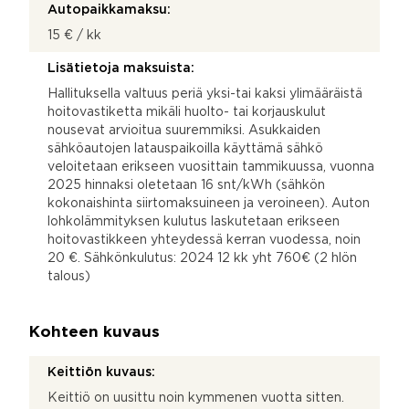
Autopaikkamaksu:
15 € / kk
Lisätietoja maksuista:
Hallituksella valtuus periä yksi-tai kaksi ylimääräistä
hoitovastiketta mikäli huolto- tai korjauskulut
nousevat arvioitua suuremmiksi. Asukkaiden
sähköautojen latauspaikoilla käyttämä sähkö
veloitetaan erikseen vuosittain tammikuussa, vuonna
2025 hinnaksi oletetaan 16 snt/kWh (sähkön
kokonaishinta siirtomaksuineen ja veroineen). Auton
lohkolämmityksen kulutus laskutetaan erikseen
hoitovastikkeen yhteydessä kerran vuodessa, noin
20 €. Sähkönkulutus: 2024 12 kk yht 760€ (2 hlön
talous)
Kohteen kuvaus
Keittiön kuvaus:
Keittiö on uusittu noin kymmenen vuotta sitten.