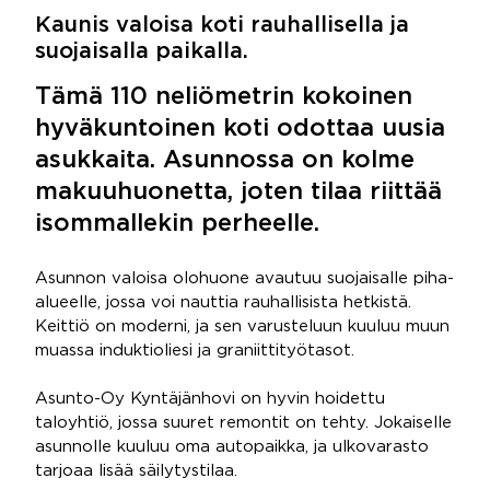
Kaunis valoisa koti rauhallisella ja
suojaisalla paikalla.
Tämä 110 neliömetrin kokoinen
hyväkuntoinen koti odottaa uusia
asukkaita. Asunnossa on kolme
makuuhuonetta, joten tilaa riittää
isommallekin perheelle.
Asunnon valoisa olohuone avautuu suojaisalle piha-
alueelle, jossa voi nauttia rauhallisista hetkistä.
Keittiö on moderni, ja sen varusteluun kuuluu muun
muassa induktioliesi ja graniittityötasot.
Asunto-Oy Kyntäjänhovi on hyvin hoidettu
taloyhtiö, jossa suuret remontit on tehty. Jokaiselle
asunnolle kuuluu oma autopaikka, ja ulkovarasto
tarjoaa lisää säilytystilaa.