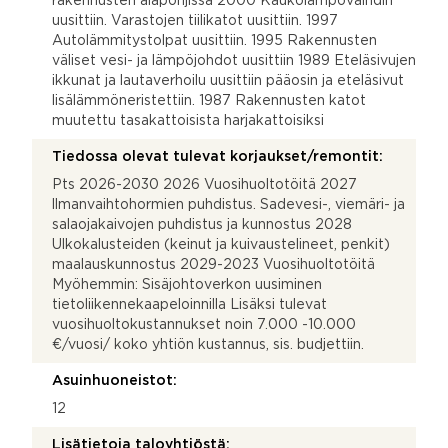
rakennusten alapohjissa 2000 Kaukolämpövaihdin
uusittiin. Varastojen tiilikatot uusittiin. 1997
Autolämmitystolpat uusittiin. 1995 Rakennusten
väliset vesi- ja lämpöjohdot uusittiin 1989 Eteläsivujen
ikkunat ja lautaverhoilu uusittiin pääosin ja eteläsivut
lisälämmöneristettiin. 1987 Rakennusten katot
muutettu tasakattoisista harjakattoisiksi
Tiedossa olevat tulevat korjaukset/remontit:
Pts 2026-2030 2026 Vuosihuoltotöitä 2027
llmanvaihtohormien puhdistus. Sadevesi-, viemäri- ja
salaojakaivojen puhdistus ja kunnostus 2028
Ulkokalusteiden (keinut ja kuivaustelineet, penkit)
maalauskunnostus 2029-2023 Vuosihuoltotöitä
Myöhemmin: Sisäjohtoverkon uusiminen
tietoliikennekaapeloinnilla Lisäksi tulevat
vuosihuoltokustannukset noin 7.000 -10.000
€/vuosi/ koko yhtiön kustannus, sis. budjettiin.
Asuinhuoneistot:
12
Lisätietoja taloyhtiöstä: