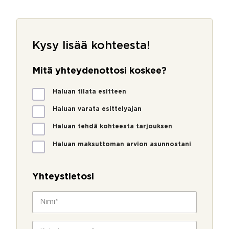
Kysy lisää kohteesta!
Mitä yhteydenottosi koskee?
M
Haluan tilata esitteen
i
t
Haluan varata esittelyajan
ä
Haluan tehdä kohteesta tarjouksen
y
h
Haluan maksuttoman arvion asunnostani
t
P
e
u
y
h
Yhteystietosi
d
e
e
l
N
n
i
i
o
n
m
t
n
i
P
t