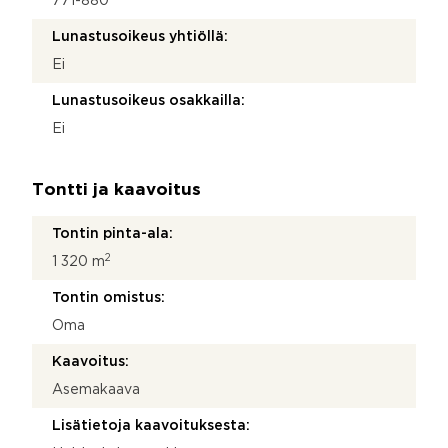
771-880
Lunastusoikeus yhtiöllä:
Ei
Lunastusoikeus osakkailla:
Ei
Tontti ja kaavoitus
Tontin pinta-ala:
2
1 320 m
Tontin omistus:
Oma
Kaavoitus:
Asemakaava
Lisätietoja kaavoituksesta: