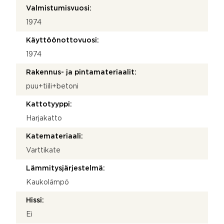
Valmistumisvuosi:
1974
Käyttöönottovuosi:
1974
Rakennus- ja pintamateriaalit:
puu+tiili+betoni
Kattotyyppi:
Harjakatto
Katemateriaali:
Varttikate
Lämmitysjärjestelmä:
Kaukolämpö
Hissi:
Ei