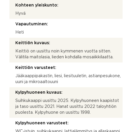
Kohteen yleiskunto:
Hyvä
Vapautuminen:
Heti
Keittiön kuvaus:
Keittiö on uusittu noin kymmenen vuotta sitten.
Välitila maitolasia, lieden kohdalla mosaiikkilaatta.
Keittiön varusteet:
Jääkaappipakastin, liesi, liesituuletin, astianpesukone,
uuni ja mikroaaltouuni
Kylpyhuoneen kuvaus:
Suihkukaappi uusittu 2025. Kylpyhuoneen kaapistot
ja taso uusittu 2021. Hanat uusittu 2022 taloyhtiön
puolesta. Kylpyhuone on uusittu 1998.
Kylpyhuoneen varusteet:
WC-istuin, suihkukaappi, lattialämmitys ja allaskaappi