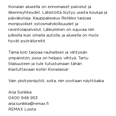
Konalan alueella on erinomaiset palvelut ja
liikenneyhteydet. Lähistöltä löytyy useita kouluja ja
päiväkoteja. Kauppakeskus Ristikko tarjoaa
monipuoliset ostosmahdollisuudet ja
ravintolapalvelut. Liikkuminen on sujuvaa niin
julkisilla kuin omalla autolla, ja alueella on myös
hyvät pyöräilyreitit.
Tämä koti tarjoaa rauhallisen ja viihtyisän
ympäristön, jossa on helppo viihtyä. Tartu
tilaisuuteen ja tule tutustumaan tähän
ihastuttavaan kotiin Konalassa!
Vain yksityisnäytöt, soita, niin sovitaan näyttöaika.
Arja Sunikka
0400 948 953
arja.sunikka@remax.fi
REMAX Loiste