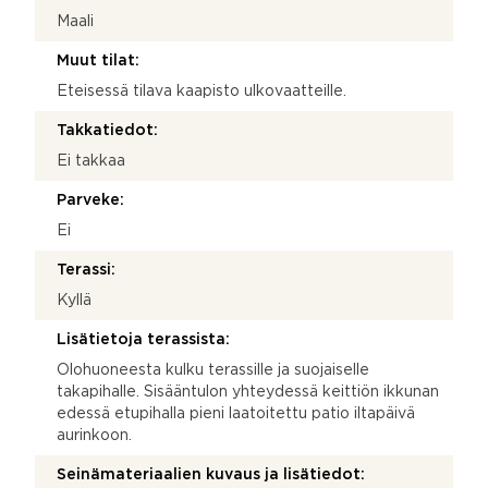
Maali
Muut tilat:
Eteisessä tilava kaapisto ulkovaatteille.
Takkatiedot:
Ei takkaa
Parveke:
Ei
Terassi:
Kyllä
Lisätietoja terassista:
Olohuoneesta kulku terassille ja suojaiselle
takapihalle. Sisääntulon yhteydessä keittiön ikkunan
edessä etupihalla pieni laatoitettu patio iltapäivä
aurinkoon.
Seinämateriaalien kuvaus ja lisätiedot: