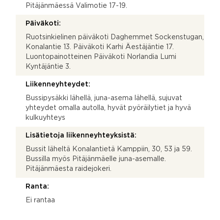
Pitäjänmäessä Valimotie 17-19.
Päiväkoti:
Ruotsinkielinen päiväkoti Daghemmet Sockenstugan,
Konalantie 13. Päiväkoti Karhi Äestäjäntie 17.
Luontopainotteinen Päiväkoti Norlandia Lumi
Kyntäjäntie 3.
Liikenneyhteydet:
Bussipysäkki lähellä, juna-asema lähellä, sujuvat
yhteydet omalla autolla, hyvät pyöräilytiet ja hyvä
kulkuyhteys
Lisätietoja liikenneyhteyksistä:
Bussit läheltä Konalantietä Kamppiin, 30, 53 ja 59.
Bussilla myös Pitäjänmäelle juna-asemalle.
Pitäjänmäesta raidejokeri.
Ranta:
Ei rantaa