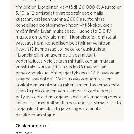
Yhtiöllä on luotollinen käyttötili 20 000 €. Asuntojen
3, 10 ja 12 omistajat ovat teettäneet omalla
kustannuksellaan vuonna 2000 asuntoihinsa
koneellisen poistoilmanvaihdon yhtiökokouksen
myöntämän luvan mukaisesti. Huoneisto D 8 IV-
muutos on tehty aiemmin. Huoneistojen omistajat
vastaavat em. koneellisen poistoilmanvaihtoon
liittyvistä kunnossapito- sekä korjauskuluista.
Huoneistoihin on asennettu vesimittarit,
vedenkulutus veloitetaan mittarilukeman mukaan
vuosittain. Kuukausittain vedestä maksetaan
ennakkomaksua. Yhtiöjärjestyksessä 17 § osakkaan
lisäämät rakenteet: Vastuu osakkeenomistajien
jälkikäteen asuntoonsa rakentamien tavanmaisesta
tasosta poikkeavien varusteiden, rakenteiden ja
erityisrakenteiden korjaamisesta ja kunnossapidosta
sekä niistä mahdollisesti aiheutuneista ylimääräisistä
korjauskustannuksista ja vahingoista kuuluu
osakkeenomistajille.
Osakenumerot: