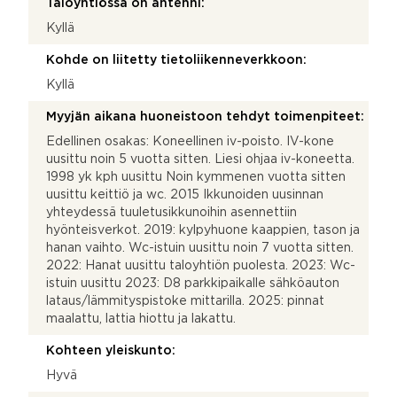
Taloyhtiössä on antenni:
Kyllä
Kohde on liitetty tietoliikenneverkkoon:
Kyllä
Myyjän aikana huoneistoon tehdyt toimenpiteet:
Edellinen osakas: Koneellinen iv-poisto. IV-kone
uusittu noin 5 vuotta sitten. Liesi ohjaa iv-koneetta.
1998 yk kph uusittu Noin kymmenen vuotta sitten
uusittu keittiö ja wc. 2015 Ikkunoiden uusinnan
yhteydessä tuuletusikkunoihin asennettiin
hyönteisverkot. 2019: kylpyhuone kaappien, tason ja
hanan vaihto. Wc-istuin uusittu noin 7 vuotta sitten.
2022: Hanat uusittu taloyhtiön puolesta. 2023: Wc-
istuin uusittu 2023: D8 parkkipaikalle sähköauton
lataus/lämmityspistoke mittarilla. 2025: pinnat
maalattu, lattia hiottu ja lakattu.
Kohteen yleiskunto:
Hyvä