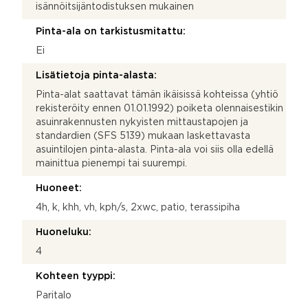
isännöitsijäntodistuksen mukainen
Pinta-ala on tarkistusmitattu:
Ei
Lisätietoja pinta-alasta:
Pinta-alat saattavat tämän ikäisissä kohteissa (yhtiö
rekisteröity ennen 01.01.1992) poiketa olennaisestikin
asuinrakennusten nykyisten mittaustapojen ja
standardien (SFS 5139) mukaan laskettavasta
asuintilojen pinta-alasta. Pinta-ala voi siis olla edellä
mainittua pienempi tai suurempi.
Huoneet:
4h, k, khh, vh, kph/s, 2xwc, patio, terassipiha
Huoneluku:
4
Kohteen tyyppi:
Paritalo