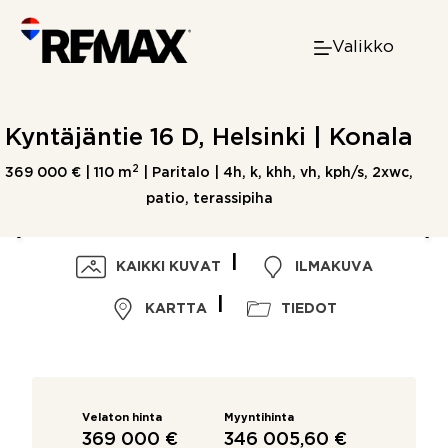
Skip
to
Valikko
content
Kyntäjäntie 16 D, Helsinki | Konala
2
369 000 € |
110 m
| Paritalo | 4h, k, khh, vh, kph/s, 2xwc,
patio, terassipiha
KAIKKI KUVAT
ILMAKUVA
KARTTA
TIEDOT
Velaton hinta
Myyntihinta
369 000 €
346 005,60 €