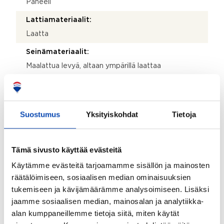
Paneeli
Lattiamateriaalit:
Laatta
Seinämateriaalit:
Maalattua levyä, altaan ympärillä laattaa
Varustus:
WC-istuin, bidee-suihku, allaskaappi ja peili
Suostumus
Yksityiskohdat
Tietoja
Kodinhoitohuoneen lisätiedot:
Sisääntulon vieressä ikkunallinen kodinhoitohuone.
Lattiamateriaalit:
Tämä sivusto käyttää evästeitä
Laatta
Käytämme evästeitä tarjoamamme sisällön ja mainosten
räätälöimiseen, sosiaalisen median ominaisuuksien
Seinämateriaalit:
tukemiseen ja kävijämäärämme analysoimiseen. Lisäksi
Maali
jaamme sosiaalisen median, mainosalan ja analytiikka-
Varustus:
alan kumppaneillemme tietoja siitä, miten käytät